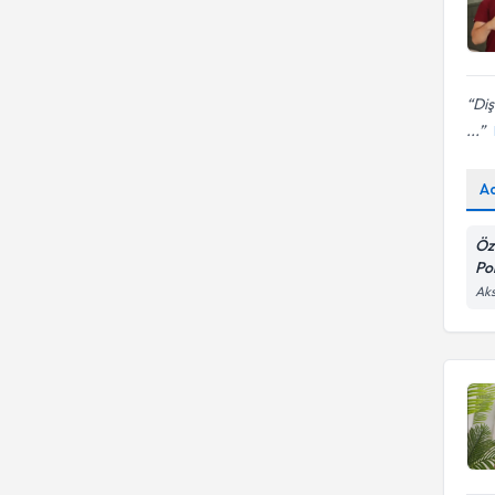
Diş
...
A
Öz
Pol
Aks