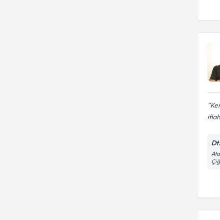
Ken
ifla
Dt
Ata
Çiğ