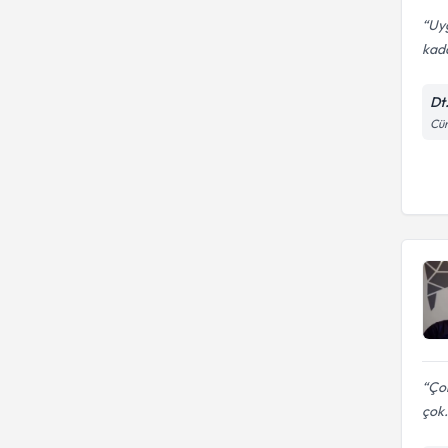
Uyg
kada
Dt
Cün
Çok
çok.