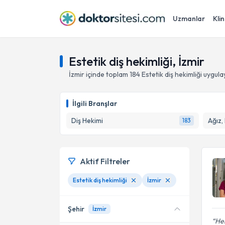
Uzmanlar
Klin
Estetik diş hekimliği, İzmir
İzmir
içinde toplam
184
Estetik diş hekimliği
uygula
İlgili Branşlar
Diş Hekimi
Ağız,
183
Aktif Filtreler
Estetik diş hekimliği
İzmir
Şehir
İzmir
He