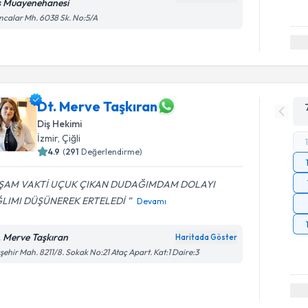
ş Muayenehanesi
calar Mh. 6038 Sk. No:5/A
Dt. Merve Taşkıran
Diş Hekimi
İzmir
, Çiğli
4.9
(
291
Değerlendirme)
ŞAM VAKTİ UÇUK ÇIKAN DUDAĞIMDAM DOLAYI
LIMI DÜŞÜNEREK ERTELEDİ
Devamı
. Merve Taşkıran
Haritada Göster
şehir Mah. 8211/8. Sokak No:21 Ataç Apart. Kat:1 Daire:3