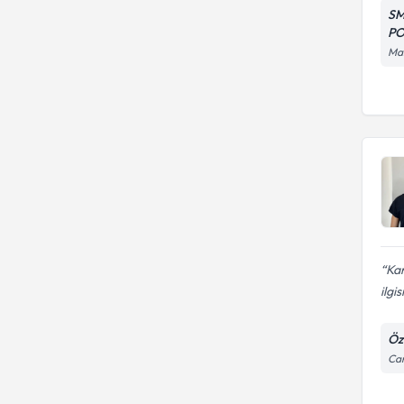
SM
PO
Man
Kan
ilgi
Öz
Cam