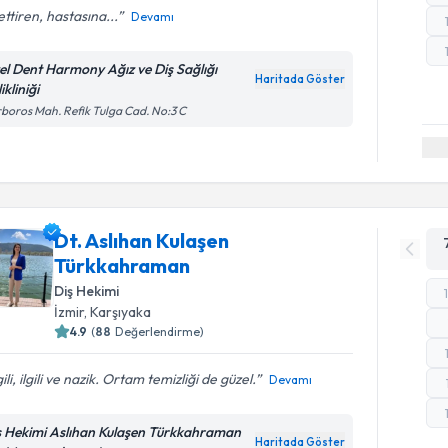
ettiren, hastasına...
Devamı
el Dent Harmony Ağız ve Diş Sağlığı
Haritada Göster
ikliniği
boros Mah. Refik Tulga Cad. No:3 C
Dt. Aslıhan Kulaşen
Türkkahraman
Diş Hekimi
İzmir
, Karşıyaka
4.9
(
88
Değerlendirme)
gili, ilgili ve nazik. Ortam temizliği de güzel.
Devamı
ş Hekimi Aslıhan Kulaşen Türkkahraman
Haritada Göster