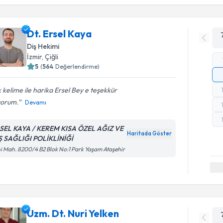
Dt. Ersel Kaya
Diş Hekimi
İzmir
, Çiğli
5
(
564
Değerlendirme)
 kelime ile harika Ersel Bey e teşekkür
yorum.
Devamı
SEL KAYA / KEREM KISA ÖZEL AĞIZ VE
Haritada Göster
Ş SAĞLIĞI POLİKLİNİĞİ
i Mah. 8200/4 B2 Blok No:1 Park Yaşam Ataşehir
Uzm. Dt. Nuri Yelken