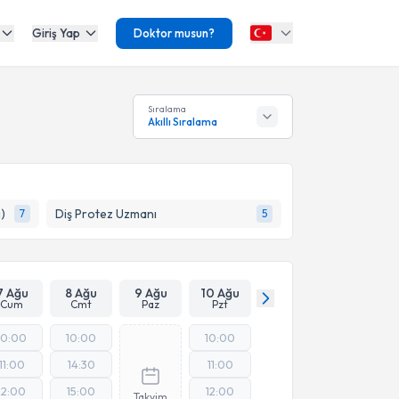
Giriş Yap
Doktor musun?
Sıralama
Akıllı Sıralama
)
Diş Protez Uzmanı
7
5
7 Ağu
8 Ağu
9 Ağu
10 Ağu
Cum
Cmt
Paz
Pzt
10:00
10:00
10:00
11:00
14:30
11:00
12:00
15:00
12:00
Takvim