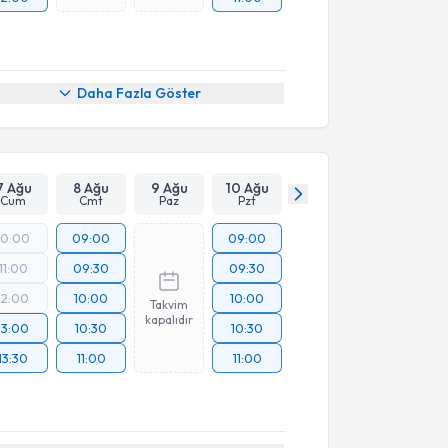
Daha Fazla Göster
7 Ağu
8 Ağu
9 Ağu
10 Ağu
Cum
Cmt
Paz
Pzt
10:00
09:00
09:00
11:00
09:30
09:30
12:00
10:00
10:00
Takvim
kapalıdır
13:00
10:30
10:30
13:30
11:00
11:00