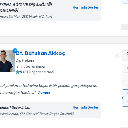
YRNA AĞIZ VE DİŞ SAĞLIĞI
Haritada Göster
LİKLİNİĞİ
suroğlu Mah. 283/14 sok. NO:14/A
Dt. Batuhan Akkoç
Diş Hekimi
İzmir
, Seferihisar
5
(
81
Değerlendirme)
al yenileme tedavimi başarılı bir şekilde gerçekleştirdi,
sini, emeğini takdir...
Devamı
eldent Seferihisar
Haritada Göster
ikebir Mah. Şht. General Temel Cingöz Cd. No:13