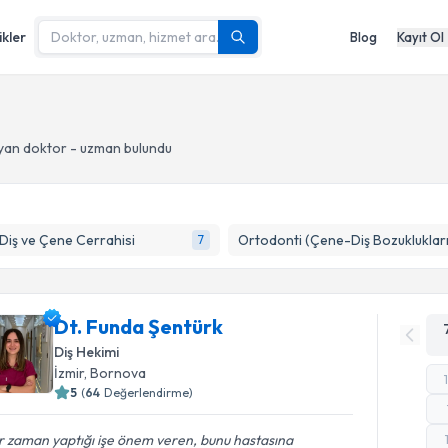
ikler
Blog
Kayıt Ol
yan doktor - uzman bulundu
 Diş ve Çene Cerrahisi
Ortodonti (Çene-Diş Bozuklukları
7
Dt. Funda Şentürk
Diş Hekimi
İzmir
, Bornova
5
(
64
Değerlendirme)
r zaman yaptığı işe önem veren, bunu hastasına