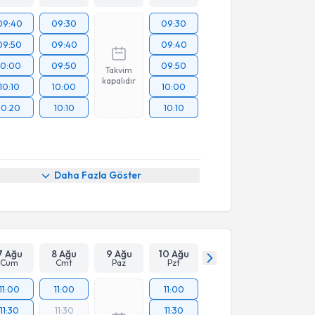
09:40
09:30
09:30
09:50
09:40
09:40
10:00
09:50
09:50
Takvim
kapalıdır
10:10
10:00
10:00
10:20
10:10
10:10
Daha Fazla Göster
7 Ağu
8 Ağu
9 Ağu
10 Ağu
Cum
Cmt
Paz
Pzt
11:00
11:00
11:00
11:30
11:30
11:30