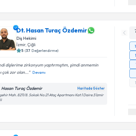
Dt. Hasan Turaç Özdemir
Diş Hekimi
İzmir
, Çiğli
5
(
37
Değerlendirme)
di dişlerime zirkonyum yaptırmıştım, şimdi anmemin
hı çok zor olan...
Devamı
. Hasan Turaç Özdemir
Haritada Göster
şehir Mah. 8211/8. Sokak No:21 Ataç Apartmanı Kat:1 Daire:3 İzmir
li