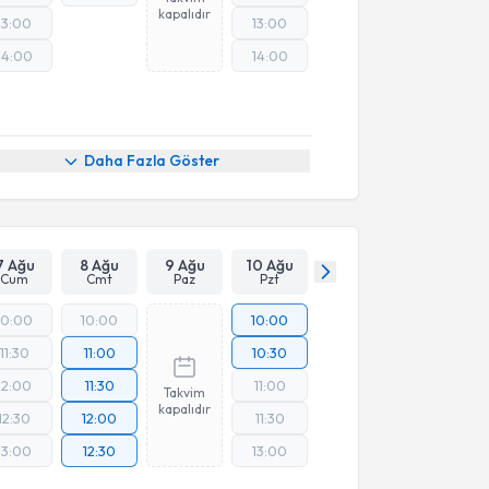
kapalıdır
13:00
13:00
14:00
14:00
Daha Fazla Göster
7 Ağu
8 Ağu
9 Ağu
10 Ağu
Cum
Cmt
Paz
Pzt
10:00
10:00
10:00
11:30
11:00
10:30
12:00
11:30
11:00
Takvim
kapalıdır
12:30
12:00
11:30
13:00
12:30
13:00