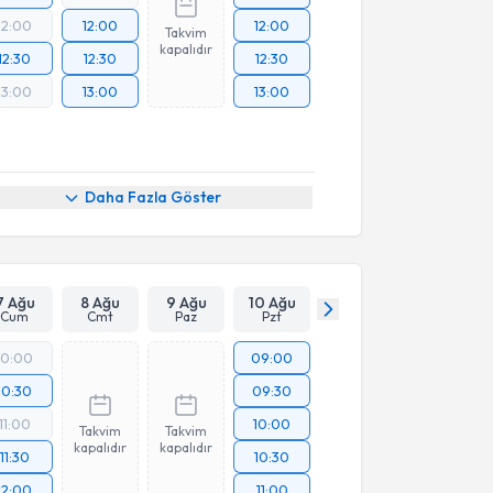
12:00
12:00
12:00
Takvim
kapalıdır
12:30
12:30
12:30
13:00
13:00
13:00
Daha Fazla Göster
7 Ağu
8 Ağu
9 Ağu
10 Ağu
Cum
Cmt
Paz
Pzt
10:00
09:00
10:30
09:30
11:00
10:00
Takvim
Takvim
kapalıdır
kapalıdır
11:30
10:30
12:00
11:00