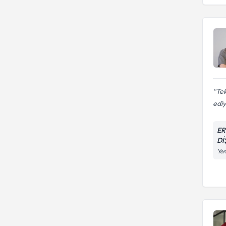
Azerbaycan Tıp Üniversitesi
EGE ÜNIVERSITESI
Prof. Dr. Dt.
CUMHURİYET ÜNİVERSİTESİ
GAZİ ÜNİVERSİTESİ
Uzm. Dr.
GAZI ÜNIVERSITESI
Uzm. Dr. Dt.
Uzm. Dt.
Tek
edi
ER
Dİ
Yen