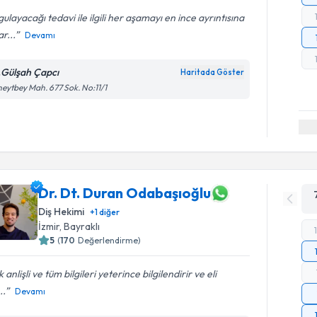
ulayacağı tedavi ile ilgili her aşamayı en ince ayrıntısına
r...
Devamı
.Gülşah Çapcı
Haritada Göster
eytbey Mah. 677 Sok. No:11/1
Dr. Dt. Duran Odabaşıoğlu
Diş Hekimi
+
1
diğer
İzmir
, Bayraklı
5
(
170
Değerlendirme)
 anlişli ve tüm bilgileri yeterince bilgilendirir ve eli
..
Devamı