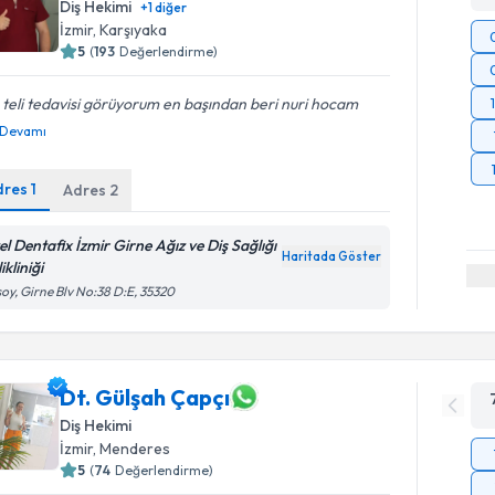
Diş Hekimi
+
1
diğer
İzmir
, Karşıyaka
5
(
193
Değerlendirme)
 teli tedavisi görüyorum en başından beri nuri hocam
Devamı
dres
1
Adres
2
el Dentafix İzmir Girne Ağız ve Diş Sağlığı
Haritada Göster
ikliniği
oy, Girne Blv No:38 D:E, 35320
Dt. Gülşah Çapçı
Diş Hekimi
İzmir
, Menderes
5
(
74
Değerlendirme)