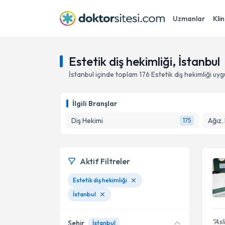
Uzmanlar
Klin
Estetik diş hekimliği, İstanbul
İstanbul
içinde toplam
176
Estetik diş hekimliği
uyg
İlgili Branşlar
Diş Hekimi
Ağız,
175
Aktif Filtreler
Estetik diş hekimliği
İstanbul
Asl
Şehir
İstanbul