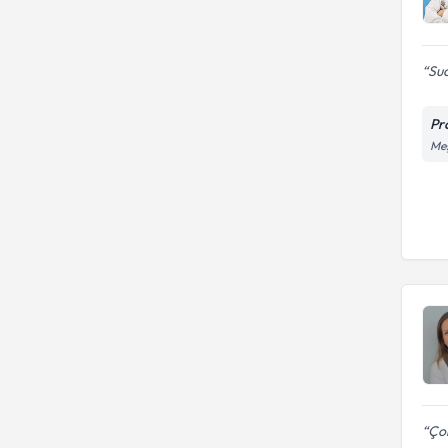
Sua
Pr
Meş
Çok