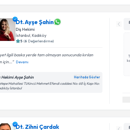
Dt. Ayşe Şahin
Diş Hekimi
İstanbul
, Kadıköy
5
(
6
Değerlendirme)
et ilgili baska yerde tam olmayan sonucunda kırılan
ka
m için...
Devamı
ş Hekimi Ayşe Şahin
Haritada Göster
tepe Mahallesi Tütüncü Mehmet Efendi caddesi No: 68 İç Kapı No:
adıköy İstanbul
Dt. Zihni Çardak