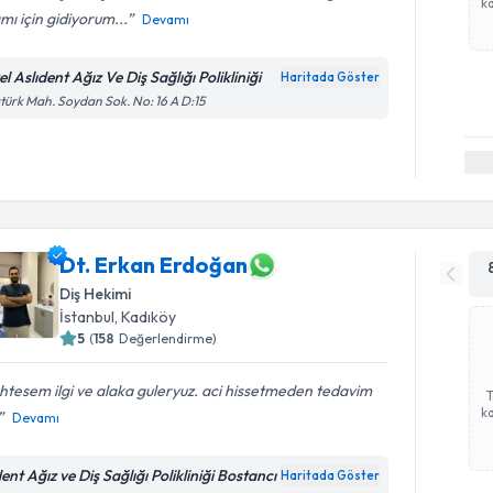
ka
mı için gidiyorum...
Devamı
l Aslıdent Ağız Ve Diş Sağlığı Polikliniği
Haritada Göster
türk Mah. Soydan Sok. No: 16 A D:15
Dt. Erkan Erdoğan
Diş Hekimi
İstanbul
, Kadıköy
5
(
158
Değerlendirme)
tesem ilgi ve alaka guleryuz. aci hissetmeden tedavim
ka
Devamı
ent Ağız ve Diş Sağlığı Polikliniği Bostancı
Haritada Göster