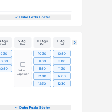
Daha Fazla Göster
8 Ağu
9 Ağu
10 Ağu
11 Ağu
Cmt
Paz
Pzt
Sal
19:30
10:30
10:30
20:00
11:00
11:00
20:30
11:30
11:30
Takvim
kapalıdır
12:00
12:00
12:30
12:30
Daha Fazla Göster