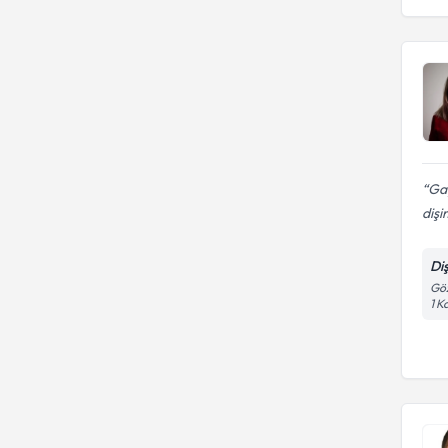
Gay
dişi
Di
Göz
1 K