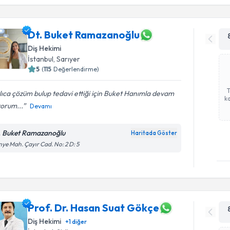
Dt. Buket Ramazanoğlu
Diş Hekimi
İstanbul
, Sarıyer
5
(
115
Değerlendirme)
lıca çözüm bulup tedavi ettiği için Buket Hanımla devam
ka
orum...
Devamı
. Buket Ramazanoğlu
Haritada Göster
inye Mah. Çayır Cad. No: 2 D: 5
Prof. Dr. Hasan Suat Gökçe
Diş Hekimi
+
1
diğer