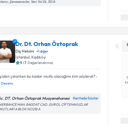
tancı, Şenesenevler, Yeni Yol Sk. 30/A
Dr. Dt. Orhan Öztoprak
Diş Hekimi
+
1
diğer
İstanbul
, Kadıköy
5
(
7
Değerlendirme)
çiden çıkarken bu kadar mutlu olacağımı kim söylerdi? :
ka
Devamı
c. DT. Orhan Öztoprak Muayenehanesi
Haritada Göster
NERBAHCE MAH. BAGDAT CAD. GUROL CİFTEHAVUZLAR
NUTLARİ A BLOK NO218 A