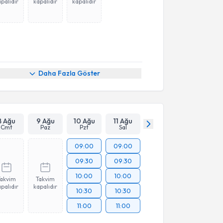
palıdır
kapalıdır
kapalıdır
Daha Fazla Göster
8 Ağu
9 Ağu
10 Ağu
11 Ağu
Cmt
Paz
Pzt
Sal
09:00
09:00
09:30
09:30
10:00
10:00
Takvim
Takvim
palıdır
kapalıdır
10:30
10:30
11:00
11:00