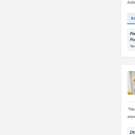
kola
A
Pe
Pol
Yen
Hek
saye
Dt