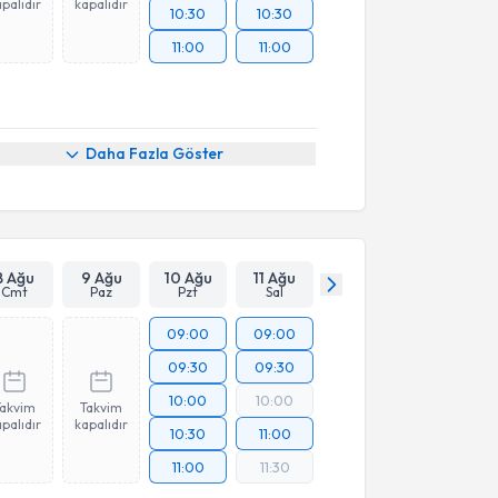
palıdır
kapalıdır
10:30
10:30
11:00
11:00
Daha Fazla Göster
8 Ağu
9 Ağu
10 Ağu
11 Ağu
Cmt
Paz
Pzt
Sal
09:00
09:00
09:30
09:30
10:00
10:00
Takvim
Takvim
palıdır
kapalıdır
10:30
11:00
11:00
11:30