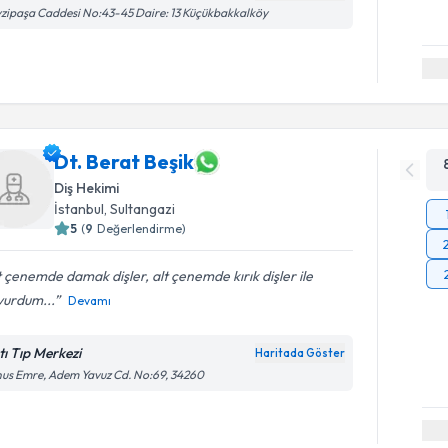
zipaşa Caddesi No:43-45 Daire: 13 Küçükbakkalköy
Dt. Berat Beşik
Diş Hekimi
İstanbul
, Sultangazi
5
(
9
Değerlendirme)
 çenemde damak dişler, alt çenemde kırık dişler ile
vurdum...
Devamı
tı Tıp Merkezi
Haritada Göster
us Emre, Adem Yavuz Cd. No:69, 34260