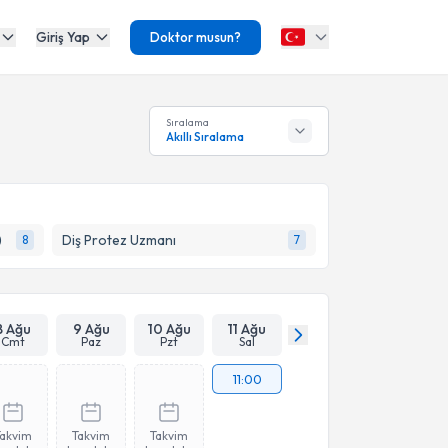
Giriş Yap
Doktor musun?
Sıralama
Akıllı Sıralama
)
Diş Protez Uzmanı
8
7
8 Ağu
9 Ağu
10 Ağu
11 Ağu
Cmt
Paz
Pzt
Sal
11:00
Takvim
Takvim
Takvim