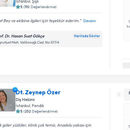
İstanbul
, Şişli
5
(
110
Değerlendirme)
t Bey ve ekibine ilgileri için teşekkür ederim.
Devamı
ka
of. Dr. Hasan Suat Gökçe
Haritada Göster
rutiyet Mah. Valikonağı Cad. No:107/4
Dt. Zeynep Özer
Diş Hekimi
İstanbul
, Pendik
5
(
252
Değerlendirme)
 güler yüzlüler, klinik çok temiz, Anadolu yakası için