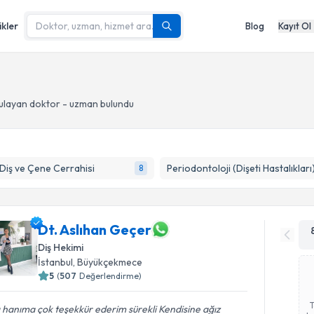
ikler
Blog
Kayıt Ol
ulayan doktor - uzman bulundu
 Diş ve Çene Cerrahisi
Periodontoloji (Dişeti Hastalıkları
8
Dt. Aslıhan Geçer
Diş Hekimi
İstanbul
, Büyükçekmece
5
(
507
Değerlendirme)
ı hanıma çok teşekkür ederim sürekli Kendisine ağız