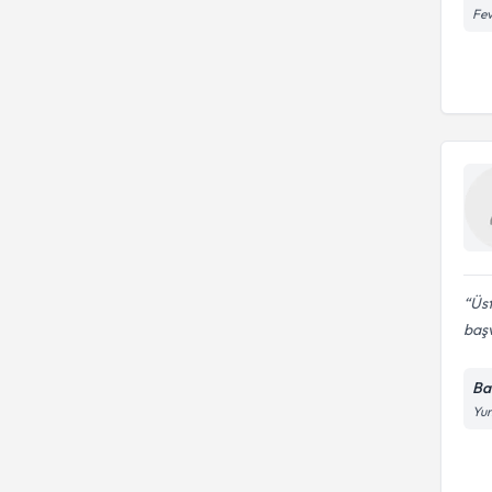
Fev
Üst
baş
Ba
Yun