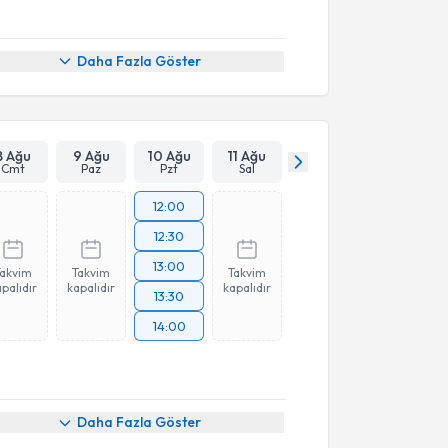
Daha Fazla Göster
8 Ağu
9 Ağu
10 Ağu
11 Ağu
Cmt
Paz
Pzt
Sal
12:00
12:30
13:00
Takvim
Takvim
Takvim
palıdır
kapalıdır
kapalıdır
13:30
14:00
Daha Fazla Göster