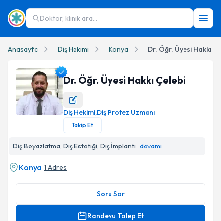
Doktor, klinik ara...
Anasayfa
Diş Hekimi
Konya
Dr. Öğr. Üyesi Hakkı Çe
Dr. Öğr. Üyesi Hakkı Çelebi
Diş Hekimi
,
Diş Protez Uzmanı
Dr. Öğr. Üyesi Hakkı Çelebi Profil Fotoğrafı
Takip Et
Diş Beyazlatma, Diş Estetiği, Diş İmplantı
devamı
Konya
1 Adres
Soru Sor
Randevu Talep Et