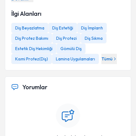
İlgi Alanları
Diş Beyazlatma
Diş Estetiği
Diş İmplantı
Diş Protez Bakımı
Diş Protezi
Diş Sıkma
Estetik Diş Hekimliği
Gömülü Diş
Kısmi Protez(Diş)
Lamina Uygulamaları
Tümü
Yorumlar