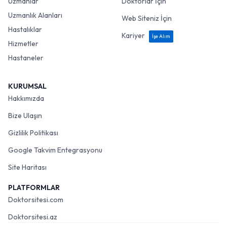
Uzmanlar
Doktorlar İçin
Uzmanlık Alanları
Web Siteniz İçin
Hastalıklar
Kariyer
İşe Alım
Hizmetler
Hastaneler
KURUMSAL
Hakkımızda
Bize Ulaşın
Gizlilik Politikası
Google Takvim Entegrasyonu
Site Haritası
PLATFORMLAR
Doktorsitesi.com
Doktorsitesi.az