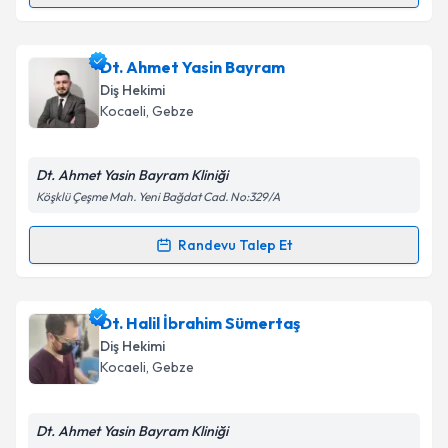
Takvim Talebini Gönder
Dt. Şeyda Arslan
için randevu takvimi talebi
Dt. Ahmet Yasin Bayram
oluşturun. Size bu uzmandan randevu almanız için bir
Diş Hekimi
takvim hazırlandığında e-posta ile bilgilendireceğiz.
Kocaeli
, Gebze
E-posta Adresiniz
Dt. Ahmet Yasin Bayram Kliniği
Köşklü Çeşme Mah. Yeni Bağdat Cad. No:329/A
Kişisel verilerimin işlenmesine ilişkin
Aydınlatma
Randevu Talep Et
Randevu Takvimi Talebi
Metni
'ni okudum ve kişisel verilerimin belirtilen
kapsamda işlenmesini kabul ediyorum.
Dt. Ahmet Yasin Bayram
için randevu takvimi talebi
Dt. Halil İbrahim Sümertaş
oluşturun. Size bu uzmandan randevu almanız için bir
Takvim Talebini Gönder
Diş Hekimi
takvim hazırlandığında e-posta ile bilgilendireceğiz.
Kocaeli
, Gebze
E-posta Adresiniz
Dt. Ahmet Yasin Bayram Kliniği