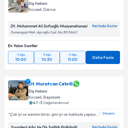
Diş Hekimi
Kocaeli
, Darıca
Dt. Muhammet Ali Sofuoğlu Muayenehanesi
Haritada Göster
Osmangazi Mah. Aşıroğlu Cad. No:33/3 Kat:1
En Yakın Saatler
11 Ağu
11 Ağu
11 Ağu
Daha Fazla
10:00
10:30
11:00
Dt. Muratcan Cehrili
Diş Hekimi
Kocaeli
, Başiskele
4.7
(
3
Değerlendirme)
Devamı
Çok iyi ve samimi birisi. işini iyi ve hakkıyla yapiyo...
Yuvadent Ağız Ve Diş Sağlığı Polikliniği
Haritada Göster