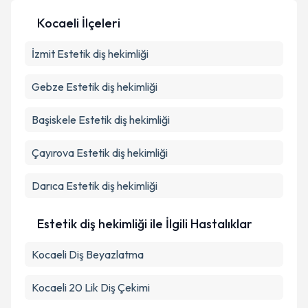
Kocaeli İlçeleri
Kişisel verilerimin işlenmesine ilişkin
Aydınlatma
İzmit
Estetik diş hekimliği
Metni
'ni okudum ve kişisel verilerimin belirtilen
kapsamda işlenmesini kabul ediyorum.
Gebze
Estetik diş hekimliği
Takvim Talebini Gönder
Başiskele
Estetik diş hekimliği
Çayırova
Estetik diş hekimliği
Darıca
Estetik diş hekimliği
Estetik diş hekimliği ile İlgili Hastalıklar
Kocaeli Diş Beyazlatma
Kocaeli 20 Lik Diş Çekimi