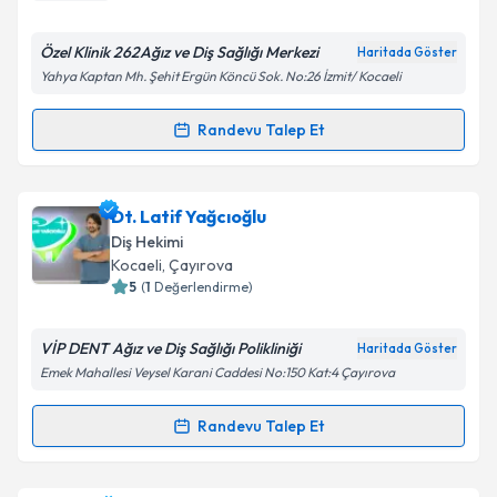
E-posta Adresiniz
Özel Klinik 262Ağız ve Diş Sağlığı Merkezi
Haritada Göster
Yahya Kaptan Mh. Şehit Ergün Köncü Sok. No:26 İzmit/ Kocaeli
Randevu Talep Et
Randevu Takvimi Talebi
Kişisel verilerimin işlenmesine ilişkin
Aydınlatma
Metni
'ni okudum ve kişisel verilerimin belirtilen
kapsamda işlenmesini kabul ediyorum.
Prof. Dr. Bahadır Kan
için randevu takvimi talebi
Dt. Latif Yağcıoğlu
oluşturun. Size bu uzmandan randevu almanız için bir
Diş Hekimi
takvim hazırlandığında e-posta ile bilgilendireceğiz.
Takvim Talebini Gönder
Kocaeli
, Çayırova
5
(
1
Değerlendirme)
E-posta Adresiniz
VİP DENT Ağız ve Diş Sağlığı Polikliniği
Haritada Göster
Emek Mahallesi Veysel Karani Caddesi No:150 Kat:4 Çayırova
Kişisel verilerimin işlenmesine ilişkin
Aydınlatma
Randevu Talep Et
Randevu Takvimi Talebi
Metni
'ni okudum ve kişisel verilerimin belirtilen
kapsamda işlenmesini kabul ediyorum.