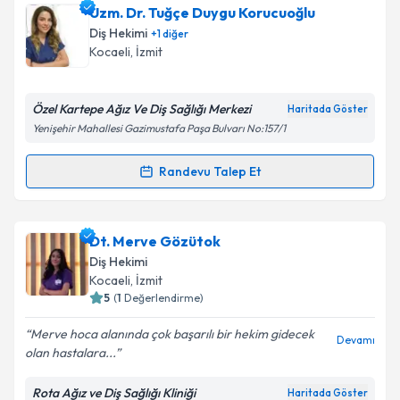
Dt. Latif Yağcıoğlu
için randevu takvimi talebi
Uzm. Dr. Tuğçe Duygu Korucuoğlu
Takvim Talebini Gönder
oluşturun. Size bu uzmandan randevu almanız için bir
Diş Hekimi
+
1
diğer
takvim hazırlandığında e-posta ile bilgilendireceğiz.
Kocaeli
, İzmit
E-posta Adresiniz
Özel Kartepe Ağız Ve Diş Sağlığı Merkezi
Haritada Göster
Yenişehir Mahallesi Gazimustafa Paşa Bulvarı No:157/1
Kişisel verilerimin işlenmesine ilişkin
Aydınlatma
Randevu Talep Et
Randevu Takvimi Talebi
Metni
'ni okudum ve kişisel verilerimin belirtilen
kapsamda işlenmesini kabul ediyorum.
Uzm. Dr. Tuğçe Duygu Korucuoğlu
için randevu
Dt. Merve Gözütok
takvimi talebi oluşturun. Size bu uzmandan randevu
Takvim Talebini Gönder
Diş Hekimi
almanız için bir takvim hazırlandığında e-posta ile
Kocaeli
, İzmit
bilgilendireceğiz.
5
(
1
Değerlendirme)
E-posta Adresiniz
Merve hoca alanında çok başarılı bir hekim gidecek
Devamı
olan hastalara...
Rota Ağız ve Diş Sağlığı Kliniği
Haritada Göster