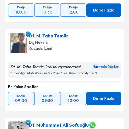
10 Ağu
10 Ağu
10 Ağu
Daha Fazla
10:00
10:30
12:00
Dt. M. Taha Temür
Diş Hekimi
Kocaeli
, İzmit
Dt. M. Taha Temür Özel Muayenehanesi
Haritada Göster
Ömer Ağa Mahallesi Pertev Paşa Cad. Yeni Cuma Apt. 11 B
En Yakın Saatler
10 Ağu
10 Ağu
10 Ağu
Daha Fazla
09:00
09:30
10:00
Dt. Muhammet Ali Sofuoğlu