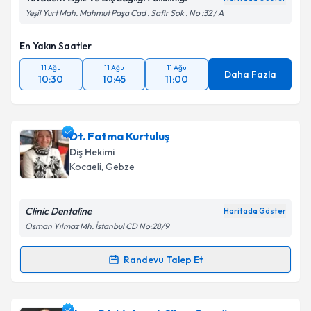
Yeşil Yurt Mah. Mahmut Paşa Cad . Safir Sok . No :32 / A
En Yakın Saatler
11 Ağu
11 Ağu
11 Ağu
Daha Fazla
10:30
10:45
11:00
Dt. Fatma Kurtuluş
Diş Hekimi
Kocaeli
, Gebze
Clinic Dentaline
Haritada Göster
Osman Yılmaz Mh. İstanbul CD No:28/9
Randevu Talep Et
Randevu Takvimi Talebi