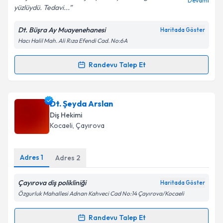
Devamı
yüzlüydü. Tedavi...
Dt. Büşra Ay Muayenehanesi
Haritada Göster
Hacı Halil Mah. Ali Rıza Efendi Cad. No:6A
Kişisel verilerimin işlenmesine ilişkin
Aydınlatma
Metni
'ni okudum ve kişisel verilerimin belirtilen
kapsamda işlenmesini kabul ediyorum.
Randevu Talep Et
Randevu Takvimi Talebi
Takvim Talebini Gönder
Dt. Büşra Ay
için randevu takvimi talebi oluşturun. Size
Dt. Şeyda Arslan
bu uzmandan randevu almanız için bir takvim
Diş Hekimi
hazırlandığında e-posta ile bilgilendireceğiz.
Kocaeli
, Çayırova
E-posta Adresiniz
Adres
1
Adres
2
Çayırova diş polikliniği
Haritada Göster
Kişisel verilerimin işlenmesine ilişkin
Aydınlatma
Özgurluk Mahallesi Adnan Kahveci Cad No:14 Çayırova/Kocaeli
Metni
'ni okudum ve kişisel verilerimin belirtilen
kapsamda işlenmesini kabul ediyorum.
Randevu Talep Et
Randevu Takvimi Talebi