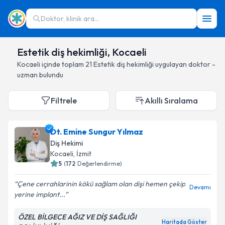
Doktor, klinik ara...
Estetik diş hekimliği, Kocaeli
Kocaeli
içinde toplam
21
Estetik diş hekimliği
uygulayan doktor -
uzman bulundu
Filtrele
Akıllı Sıralama
Dt. Emine Sungur Yılmaz
Diş Hekimi
Kocaeli
, İzmit
5
(
172
Değerlendirme)
Çene cerrahlarinin kökü sağlam olan dişi hemen çekip
Devamı
yerine implant...
ÖZEL BİLGECE AĞIZ VE DİŞ SAĞLIĞI
Haritada Göster