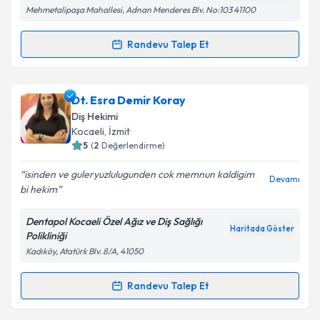
Mehmetalipaşa Mahallesi, Adnan Menderes Blv. No:103 41100
Kişisel verilerimin işlenmesine ilişkin
Aydınlatma
Metni
'ni okudum ve kişisel verilerimin belirtilen
kapsamda işlenmesini kabul ediyorum.
Randevu Talep Et
Randevu Takvimi Talebi
Takvim Talebini Gönder
Dt. Merve Gözütok
için randevu takvimi talebi
Dt. Esra Demir Koray
oluşturun. Size bu uzmandan randevu almanız için bir
Diş Hekimi
takvim hazırlandığında e-posta ile bilgilendireceğiz.
Kocaeli
, İzmit
5
(
2
Değerlendirme)
E-posta Adresiniz
isinden ve guleryuzlulugunden cok memnun kaldigim
Devamı
bi hekim
Dentapol Kocaeli Özel Ağız ve Diş Sağlığı
Kişisel verilerimin işlenmesine ilişkin
Aydınlatma
Haritada Göster
Polikliniği
Metni
'ni okudum ve kişisel verilerimin belirtilen
Kadıköy, Atatürk Blv. 8/A, 41050
kapsamda işlenmesini kabul ediyorum.
Randevu Talep Et
Randevu Takvimi Talebi
Takvim Talebini Gönder