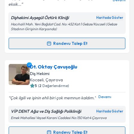
eksik...
Dişhekimi Ayşegül Öztürk Kliniği
Haritada Göster
Kişisel verilerimin işlenmesine ilişkin
Aydınlatma
Hacıhalil Mah. Yeni Bağdat Cad. No: 452 Kat:1 Gebze/Kocaeli (Gebze
Metni
'ni okudum ve kişisel verilerimin belirtilen
Stadının Girişinin Karşısında)
kapsamda işlenmesini kabul ediyorum.
Randevu Talep Et
Randevu Takvimi Talebi
Takvim Talebini Gönder
Dt. Ayşegül Öztürk
için randevu takvimi talebi
Dt. Oktay Çavușoğlu
oluşturun. Size bu uzmandan randevu almanız için bir
Diş Hekimi
takvim hazırlandığında e-posta ile bilgilendireceğiz.
Kocaeli
, Çayırova
5
(
2
Değerlendirme)
E-posta Adresiniz
Devamı
Çok ilgili ve işinin ehli biri çok memnun kaldım.
VİP DENT Ağız ve Diş Sağlığı Polikliniği
Haritada Göster
Emek Mahallesi Veysel Karani Caddesi No:150 Kat:4 Çayırova
Kişisel verilerimin işlenmesine ilişkin
Aydınlatma
Metni
'ni okudum ve kişisel verilerimin belirtilen
kapsamda işlenmesini kabul ediyorum.
Randevu Talep Et