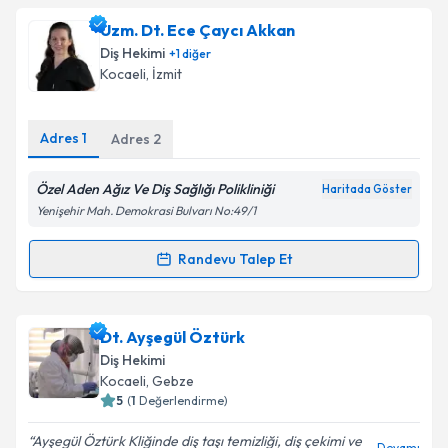
Dt. Esra Demir Koray
için randevu takvimi talebi
Uzm. Dt. Ece Çaycı Akkan
oluşturun. Size bu uzmandan randevu almanız için bir
Diş Hekimi
+
1
diğer
takvim hazırlandığında e-posta ile bilgilendireceğiz.
Kocaeli
, İzmit
E-posta Adresiniz
Adres
1
Adres
2
Özel Aden Ağız Ve Diş Sağlığı Polikliniği
Haritada Göster
Kişisel verilerimin işlenmesine ilişkin
Aydınlatma
Yenişehir Mah. Demokrasi Bulvarı No:49/1
Metni
'ni okudum ve kişisel verilerimin belirtilen
kapsamda işlenmesini kabul ediyorum.
Randevu Talep Et
Randevu Takvimi Talebi
Takvim Talebini Gönder
Uzm. Dt. Ece Çaycı Akkan
için randevu takvimi talebi
Dt. Ayşegül Öztürk
oluşturun. Size bu uzmandan randevu almanız için bir
Diş Hekimi
takvim hazırlandığında e-posta ile bilgilendireceğiz.
Kocaeli
, Gebze
5
(
1
Değerlendirme)
E-posta Adresiniz
Ayşegül Öztürk Kliğinde diş taşı temizliği, diş çekimi ve
Devamı