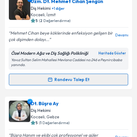
Dt. Fatma Kurtuluş
için randevu takvimi talebi
Uzm. Dt. Mehmet Cihan Şengün
oluşturun. Size bu uzmandan randevu almanız için bir
Diş Hekimi
+
1
diğer
takvim hazırlandığında e-posta ile bilgilendireceğiz.
Kocaeli
, İzmit
5
(
2
Değerlendirme)
E-posta Adresiniz
Mehmet Cihan beye köklerinde enfeksiyon gelişen bir
Devamı
çok dişimden dolayı...
Özel Modern Ağız ve Diş Sağlığı Polikliniği
Haritada Göster
Kişisel verilerimin işlenmesine ilişkin
Aydınlatma
Yavuz Sultan Selim Mahallesi Mevlana Caddesi no:246 e Peynircibaba
Metni
'ni okudum ve kişisel verilerimin belirtilen
yanında.
kapsamda işlenmesini kabul ediyorum.
Randevu Talep Et
Randevu Takvimi Talebi
Takvim Talebini Gönder
Uzm. Dt. Mehmet Cihan Şengün
için randevu
Dt. Büşra Ay
takvimi talebi oluşturun. Size bu uzmandan randevu
Diş Hekimi
almanız için bir takvim hazırlandığında e-posta ile
Kocaeli
, Gebze
bilgilendireceğiz.
5
(
1
Değerlendirme)
E-posta Adresiniz
Büşra Hanım ve ekibi çok profesyonel ve güler