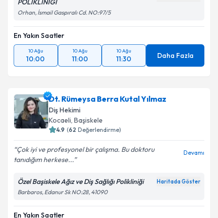
POLİKLİNİĞİ
Orhan, İsmail Gaspıralı Cd. NO:97/5
En Yakın Saatler
10 Ağu
10 Ağu
10 Ağu
Daha Fazla
10:00
11:00
11:30
Dt. Rümeysa Berra Kutal Yılmaz
Diş Hekimi
Kocaeli
, Başiskele
4.9
(
62
Değerlendirme)
Çok iyi ve profesyonel bir çalışma. Bu doktoru
Devamı
tanıdığım herkese...
Özel Başiskele Ağız ve Diş Sağlığı Polikliniği
Haritada Göster
Barbaros, Edanur Sk NO:28, 41090
En Yakın Saatler