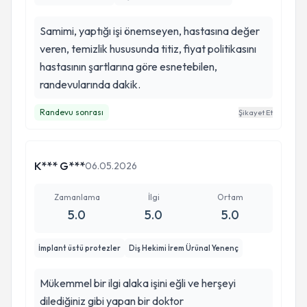
Samimi, yaptığı işi önemseyen, hastasına değer
veren, temizlik hususunda titiz, fiyat politikasını
hastasının şartlarına göre esnetebilen,
randevularında dakik.
Randevu sonrası
Şikayet Et
K*** G***
06.05.2026
Zamanlama
İlgi
Ortam
5.0
5.0
5.0
İmplant üstü protezler
Diş Hekimi İrem Ürünal Yenenç
Mükemmel bir ilgi alaka işini eğli ve herşeyi
dilediğiniz gibi yapan bir doktor