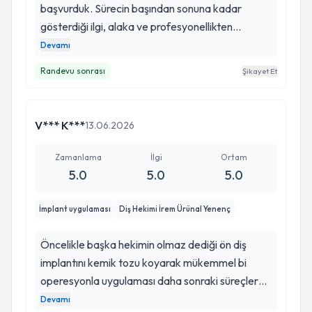
başvurduk. Sürecin başından sonuna kadar
gösterdiği ilgi, alaka ve profesyonellikten
inanılmaz memnun kaldım. İmplant tedavisi
Devamı
öncesinde ciddi endişelerim vardı ancak kendisi
Randevu sonrası
Şikayet Et
güler yüzü, nezaketi, detaylı açıklamaları ve
süreci adım adım anlatmasıyla tüm korkularımı
hafifletti. Tedavi esnasında ve sonrasında hiçbir
V*** K***
13.06.2026
ağrı, sızı ve sorun yaşamadım. Eli inanılmaz hafif,
işine ve hastasına son derece saygılı bir diş
Zamanlama
İlgi
Ortam
hekimi. Diş tedavisinde güvenebileceği bir
5.0
5.0
5.0
doktor arayan herkese İrem Hanımı gözü kapalı
tavsiye ederim. Kendisine emekleri ve ilgisi için
İmplant uygulaması
Diş Hekimi İrem Ürünal Yenenç
çok teşekkür ederim.
Öncelikle başka hekimin olmaz dediği ön diş
implantını kemik tozu koyarak mükemmel bi
operesyonla uygulaması daha sonraki süreçlerde
sabır edip daha güzel ön dişlere kavuşmama
Devamı