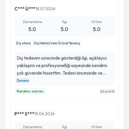
yaratıyor. Güler yüzü ve ilgisi de cabası. Gönül
C*** Ü***
18.07.2026
rahatlığıyla tavsiye ederim.
Zamanlama
İlgi
Ortam
5.0
5.0
5.0
Diş sıkma
Diş Hekimi İrem Ürünal Yenenç
Diş tedavim sürecinde gösterdiği ilgi, açıklayıcı
yaklaşımı ve profesyonelliği sayesinde kendimi
çok güvende hissettim. Tedavi öncesinde ve
sırasında tüm sorularıma sabırla cevap verdi, her
Devamı
aşamayı detaylı şekilde anlattı. Güler yüzlü ve
Randevu sonrası
Şikayet Et
özenli yaklaşımı sayesinde sürecim son derece
rahat geçti. Başarılı tedavisi ve ilgisi için kendisine
ve ekibine gönülden teşekkür ederim. Gönül
P*** S***
15.06.2026
rahatlığıyla tavsiye edebileceğim bir hekim.
Zamanlama
İlgi
Ortam