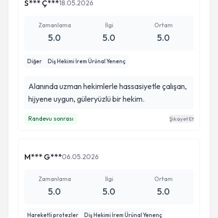
S*** Ç***
18.05.2026
Zamanlama
İlgi
Ortam
5.0
5.0
5.0
Diğer
Diş Hekimi İrem Ürünal Yenenç
Alanında uzman hekimlerle hassasiyetle çalışan,
hijyene uygun, güleryüzlü bir hekim.
Randevu sonrası
Şikayet Et
M*** G***
06.05.2026
Zamanlama
İlgi
Ortam
5.0
5.0
5.0
Hareketli protezler
Diş Hekimi İrem Ürünal Yenenç