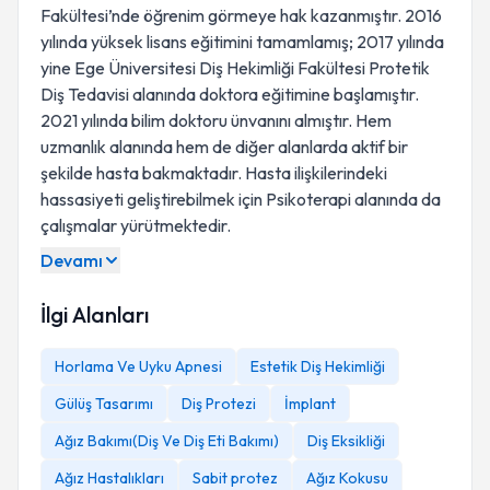
Fakültesi’nde öğrenim görmeye hak kazanmıştır. 2016
yılında yüksek lisans eğitimini tamamlamış; 2017 yılında
yine Ege Üniversitesi Diş Hekimliği Fakültesi Protetik
Diş Tedavisi alanında doktora eğitimine başlamıştır.
2021 yılında bilim doktoru ünvanını almıştır. Hem
uzmanlık alanında hem de diğer alanlarda aktif bir
şekilde hasta bakmaktadır. Hasta ilişkilerindeki
hassasiyeti geliştirebilmek için Psikoterapi alanında da
çalışmalar yürütmektedir.
Devamı
İlgi Alanları
Horlama Ve Uyku Apnesi
Estetik Diş Hekimliği
Gülüş Tasarımı
Diş Protezi
İmplant
Ağız Bakımı(Diş Ve Diş Eti Bakımı)
Diş Eksikliği
Ağız Hastalıkları
Sabit protez
Ağız Kokusu