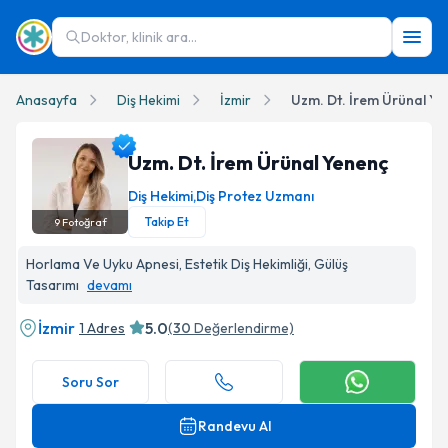
Doktor, klinik ara...
Anasayfa
Diş Hekimi
İzmir
Uzm. Dt. İrem Ürünal Ye
Uzm. Dt. İrem Ürünal Yenenç
Diş Hekimi
,
Diş Protez Uzmanı
Takip Et
9
Fotoğraf
Uzm. Dt. İrem Ürünal Yenenç Profil Fotoğrafı
Horlama Ve Uyku Apnesi, Estetik Diş Hekimliği, Gülüş
Tasarımı
devamı
İzmir
5.0
1 Adres
(
30
Değerlendirme)
Soru Sor
Randevu Al