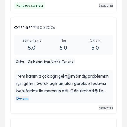
sebep olan İrem hocama tşk ederim İnsana
Randevu sonrası
Şikayet Et
yaklaşımı bilgilendirmesi gerçekten mükemmel
gönül rahatlığıyla herkese tavsiye ederim.
O*** ö***
18.05.2026
Zamanlama
İlgi
Ortam
5.0
5.0
5.0
Diğer
Diş Hekimi İrem Ürünal Yenenç
İrem hanım’a çok ağrı çektiğim bir diş problemim
için gittim. Gerek açıklamaları gerekse tedavisi
beni fazlası ile memnun etti. Gönül rahatlığı ile
güvenerek başvurabileceğiniz bir hekim. Bu
Devamı
kadar bilgili ve ilgili bir hekime denk geldiğimiz için
Şikayet Et
ayrıca şanslıyız. Sonsuz teşekkürlerimle