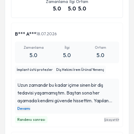
Zamanlama
İlgi
Ortam
5.0
5.0
5.0
B*** A***
18.07.2026
Zamanlama
İlgi
Ortam
5.0
5.0
5.0
İmplant üstü protezler
Diş Hekimi İrem Ürünal Yenenç
Uzun zamandır bu kadar içime sinen bir diş
tedavisi yaşamamıştım. Baştan sona her
aşamada kendimi güvende hissettim. Yapılan
protez hem görüntü olarak tamamen doğal oldu
Devamı
hem de ilk günden itibaren çok rahat kullandım.
Randevu sonrası
Şikayet Et
İşine gösterdiği özen, detaylara verdiği önem ve
kullandığı modern yöntemler gerçekten fark