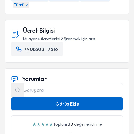
Tümü
Ücret Bilgisi
Muayene ücretlerini öğrenmek için ara
+908508117616
Yorumlar
Görüş Ekle
★
★
★
★
★
Toplam
30
değerlendirme