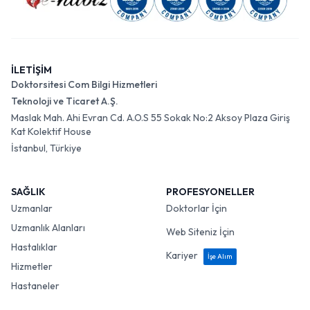
İLETİŞİM
Doktorsitesi Com Bilgi Hizmetleri
Teknoloji ve Ticaret A.Ş.
Maslak Mah. Ahi Evran Cd. A.O.S 55 Sokak No:2 Aksoy Plaza Giriş
Kat Kolektif House
İstanbul, Türkiye
SAĞLIK
PROFESYONELLER
Uzmanlar
Doktorlar İçin
Uzmanlık Alanları
Web Siteniz İçin
Hastalıklar
Kariyer
İşe Alım
Hizmetler
Hastaneler