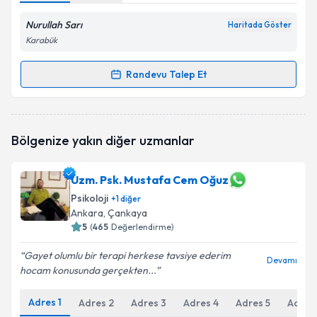
Nurullah Sarı
Haritada Göster
Karabük
Randevu Talep Et
Randevu Takvimi Talebi
Klinik Psikolog Nurullah Sarı
için randevu takvimi
Bölgenize yakın diğer uzmanlar
talebi oluşturun. Size bu uzmandan randevu almanız
için bir takvim hazırlandığında e-posta ile
bilgilendireceğiz.
Uzm. Psk. Mustafa Cem Oğuz
Psikoloji
E-posta Adresiniz
+
1
diğer
Ankara
, Çankaya
5
(
465
Değerlendirme)
Gayet olumlu bir terapi herkese tavsiye ederim
Devamı
Kişisel verilerimin işlenmesine ilişkin
Aydınlatma
hocam konusunda gerçekten...
Metni
'ni okudum ve kişisel verilerimin belirtilen
kapsamda işlenmesini kabul ediyorum.
Adres
1
Adres
2
Adres
3
Adres
4
Adres
5
Adres