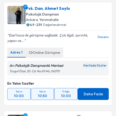
Psk. Dan. Ahmet Soylu
Psikolojik Danışman
Ankara
, Yenimahalle
4.9
(
239
Değerlendirme)
Ezel hoca ile görüşme sağladık. Çok iligili, ayrıntılı,
Devamı
yapıcı ve...
Adres
1
Online Görüşme
Arı Psikolojik Danışmanlık Merkezi
Haritada Göster
Turgut Özal, 20. Cd. No:81/46, 06370
En Yakın Saatler
Yarın
Yarın
11 Ağu
Daha Fazla
10:00
10:50
10:00