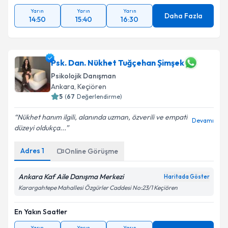
Yarın
Yarın
Yarın
Daha Fazla
14:50
15:40
16:30
Psk. Dan. Nükhet Tuğçehan Şimşek
Psikolojik Danışman
Ankara
, Keçiören
5
(
67
Değerlendirme)
Nükhet hanım ilgili, alanında uzman, özverili ve empati
Devamı
düzeyi oldukça...
Adres
1
Online Görüşme
Ankara Kaf Aile Danışma Merkezi
Haritada Göster
Karargahtepe Mahallesi Özgürler Caddesi No:23/1 Keçiören
En Yakın Saatler
Yarın
Yarın
Yarın