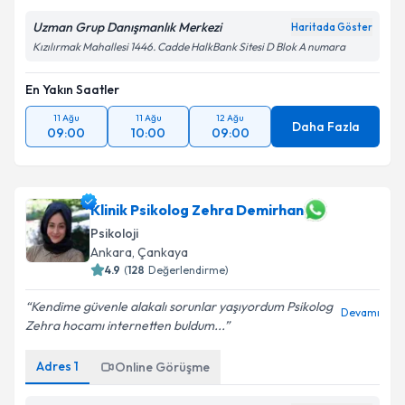
Uzman Grup Danışmanlık Merkezi
Haritada Göster
Takvim Talebini Gönder
Kızılırmak Mahallesi 1446. Cadde HalkBank Sitesi D Blok A numara
En Yakın Saatler
11 Ağu
11 Ağu
12 Ağu
Daha Fazla
09:00
10:00
09:00
Klinik Psikolog Zehra Demirhan
Psikoloji
Ankara
, Çankaya
4.9
(
128
Değerlendirme)
Kendime güvenle alakalı sorunlar yaşıyordum Psikolog
Devamı
Zehra hocamı internetten buldum...
Adres
1
Online Görüşme