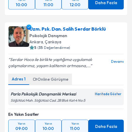
Daha Fazla
10:00
11:00
12:00
Uzm. Psk. Dan. Salih Serdar Börklü
Psikolojik Danışman
Ankara
, Çankaya
5
(
35
Değerlendirme)
Serdar Hoca ile birlikte yaptığımız uygulamalı
Devamı
çalışmalarımız, yaşam kalitemin artmasına,...
Adres
1
Online Görüşme
Parla Psikolojik Danışmanlık Merkezi
Haritada Göster
Söğütözü Mah. Söğütözü Cad. 2B Blok Kat:4 No:5
En Yakın Saatler
Yarın
Yarın
Yarın
Daha Fazla
09:00
10:00
11:00