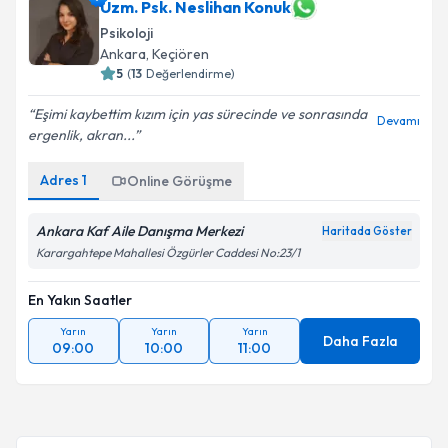
Uzm. Psk. Neslihan Konuk
Psikoloji
Ankara
, Keçiören
5
(
13
Değerlendirme)
Eşimi kaybettim kızım için yas sürecinde ve sonrasında
Devamı
ergenlik, akran...
Adres
1
Online Görüşme
Ankara Kaf Aile Danışma Merkezi
Haritada Göster
Karargahtepe Mahallesi Özgürler Caddesi No:23/1
En Yakın Saatler
Yarın
Yarın
Yarın
Daha Fazla
09:00
10:00
11:00