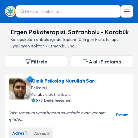
Doktor, klinik ara...
Ergen Psikoterapisi, Safranbolu - Karabük
Karabük
Safranbolu
içinde toplam
10
Ergen Psikoterapisi
uygulayan doktor - uzman bulundu
Filtrele
Akıllı Sıralama
Klinik Psikolog Nurullah Sarı
Psikoloji
Karabük
, Safranbolu
5
(
7
Değerlendirme)
okb sorunum vardı hocam sayesinde ayda yendim.
Devamı
işinde...
Adres
1
Adres
2