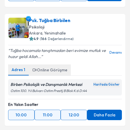
Psk. Tuğba Birbilen
Psikoloji
Ankara
, Yenimahalle
4.9
(
166
Değerlendirme)
Tuğba hocamızla tanıştımızdan beri evimize mutluk ve
Devamı
huzur geldi Allah...
Adres
1
Online Görüşme
Birben Psikolojik ve Danışmanlık Merkezi
Haritada Göster
Ostim 100. Yıl Bulvarı Ostim Prestij B Blok K:6 D:44
En Yakın Saatler
10:00
11:00
12:00
Daha Fazla