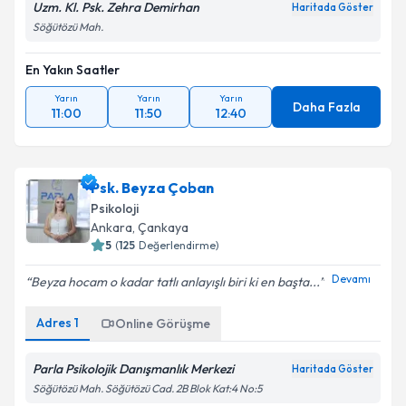
Uzm. Kl. Psk. Zehra Demirhan
Haritada Göster
Söğütözü Mah.
En Yakın Saatler
Yarın
Yarın
Yarın
Daha Fazla
11:00
11:50
12:40
Psk. Beyza Çoban
Psikoloji
Ankara
, Çankaya
5
(
125
Değerlendirme)
Devamı
Beyza hocam o kadar tatlı anlayışlı biri ki en başta...
Adres
1
Online Görüşme
Parla Psikolojik Danışmanlık Merkezi
Haritada Göster
Söğütözü Mah. Söğütözü Cad. 2B Blok Kat:4 No:5