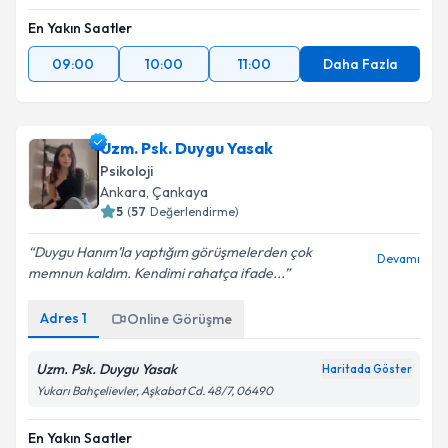
En Yakın Saatler
09:00
10:00
11:00
Daha Fazla
Uzm. Psk. Duygu Yasak
Psikoloji
Ankara
, Çankaya
5
(
57
Değerlendirme)
Duygu Hanım’la yaptığım görüşmelerden çok
Devamı
memnun kaldım. Kendimi rahatça ifade...
Adres
1
Online Görüşme
Uzm. Psk. Duygu Yasak
Haritada Göster
Yukarı Bahçelievler, Aşkabat Cd. 48/7, 06490
En Yakın Saatler