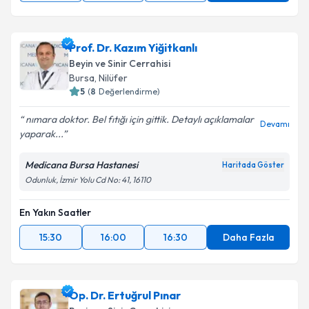
Prof. Dr. Kazım Yiğitkanlı
Beyin ve Sinir Cerrahisi
Bursa
, Nilüfer
5
(
8
Değerlendirme)
nımara doktor. Bel fıtığı için gittik. Detaylı açıklamalar
Devamı
yaparak...
Medicana Bursa Hastanesi
Haritada Göster
Odunluk, İzmir Yolu Cd No: 41, 16110
En Yakın Saatler
15:30
16:00
16:30
Daha Fazla
Op. Dr. Ertuğrul Pınar