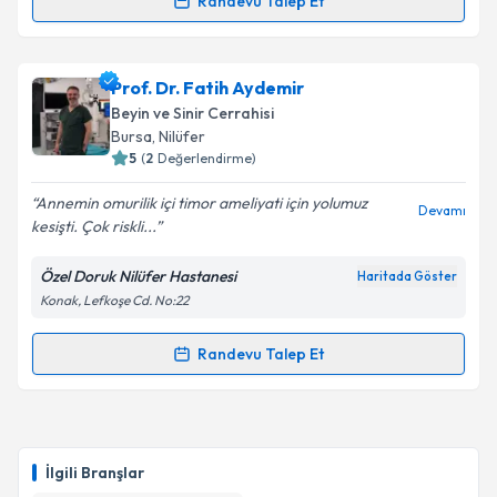
Randevu Talep Et
Randevu Takvimi Talebi
Op. Dr. Duygu Baykal
için randevu takvimi talebi
Prof. Dr. Fatih Aydemir
oluşturun. Size bu uzmandan randevu almanız için bir
Beyin ve Sinir Cerrahisi
takvim hazırlandığında e-posta ile bilgilendireceğiz.
Bursa
, Nilüfer
5
(
2
Değerlendirme)
E-posta Adresiniz
Annemin omurilik içi timor ameliyati için yolumuz
Devamı
kesişti. Çok riskli...
Özel Doruk Nilüfer Hastanesi
Haritada Göster
Kişisel verilerimin işlenmesine ilişkin
Aydınlatma
Konak, Lefkoşe Cd. No:22
Metni
'ni okudum ve kişisel verilerimin belirtilen
kapsamda işlenmesini kabul ediyorum.
Randevu Talep Et
Randevu Takvimi Talebi
Takvim Talebini Gönder
Prof. Dr. Fatih Aydemir
için randevu takvimi talebi
oluşturun. Size bu uzmandan randevu almanız için bir
İlgili Branşlar
takvim hazırlandığında e-posta ile bilgilendireceğiz.