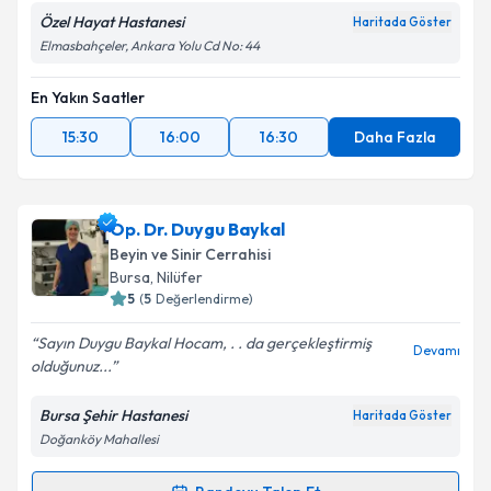
Özel Hayat Hastanesi
Haritada Göster
Kişisel verilerimin işlenmesine ilişkin
Aydınlatma
Elmasbahçeler, Ankara Yolu Cd No: 44
Metni
'ni okudum ve kişisel verilerimin belirtilen
kapsamda işlenmesini kabul ediyorum.
En Yakın Saatler
15:30
16:00
16:30
Daha Fazla
Takvim Talebini Gönder
Op. Dr. Duygu Baykal
Beyin ve Sinir Cerrahisi
Bursa
, Nilüfer
5
(
5
Değerlendirme)
Sayın Duygu Baykal Hocam, . . da gerçekleştirmiş
Devamı
olduğunuz...
Bursa Şehir Hastanesi
Haritada Göster
Doğanköy Mahallesi