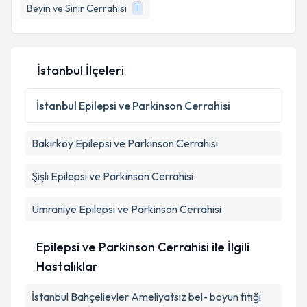
Beyin ve Sinir Cerrahisi
1
E-posta Adresiniz
İstanbul İlçeleri
Kişisel verilerimin işlenmesine ilişkin
Aydınlatma
Metni
'ni okudum ve kişisel verilerimin belirtilen
İstanbul
Epilepsi ve Parkinson Cerrahisi
kapsamda işlenmesini kabul ediyorum.
Bakırköy
Epilepsi ve Parkinson Cerrahisi
Takvim Talebini Gönder
Şişli
Epilepsi ve Parkinson Cerrahisi
Ümraniye
Epilepsi ve Parkinson Cerrahisi
Epilepsi ve Parkinson Cerrahisi ile İlgili
Hastalıklar
İstanbul Bahçelievler Ameliyatsız bel- boyun fıtığı