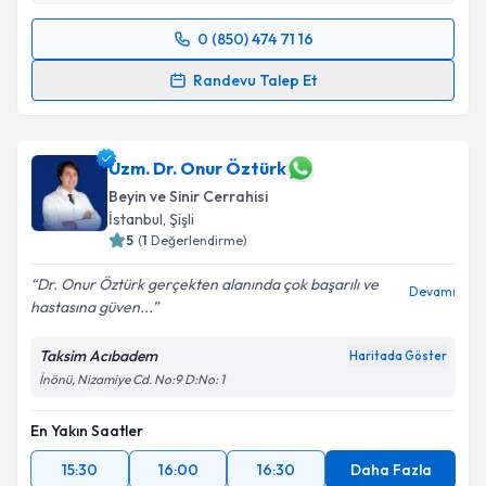
Takvim Talebini Gönder
0 (850) 474 71 16
Randevu Takvimi Talebi
Randevu Talep Et
Dr. Barış Peker
için randevu takvimi talebi oluşturun.
Size bu uzmandan randevu almanız için bir takvim
hazırlandığında e-posta ile bilgilendireceğiz.
Uzm. Dr. Onur Öztürk
Beyin ve Sinir Cerrahisi
E-posta Adresiniz
İstanbul
, Şişli
5
(
1
Değerlendirme)
Dr. Onur Öztürk gerçekten alanında çok başarılı ve
Devamı
hastasına güven...
Kişisel verilerimin işlenmesine ilişkin
Aydınlatma
Metni
'ni okudum ve kişisel verilerimin belirtilen
Taksim Acıbadem
Haritada Göster
kapsamda işlenmesini kabul ediyorum.
İnönü, Nizamiye Cd. No:9 D:No: 1
Takvim Talebini Gönder
En Yakın Saatler
15:30
16:00
16:30
Daha Fazla