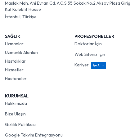
Maslak Mah. Ahi Evran Cd. A.O.S 55 Sokak No:2 Aksoy Plaza Giriş
Kat Kolektif House
İstanbul, Türkiye
SAĞLIK
PROFESYONELLER
Uzmanlar
Doktorlar İçin
Uzmanlık Alanları
Web Siteniz İçin
Hastalıklar
Kariyer
İşe Alım
Hizmetler
Hastaneler
KURUMSAL
Hakkımızda
Bize Ulaşın
Gizlilik Politikası
Google Takvim Entegrasyonu