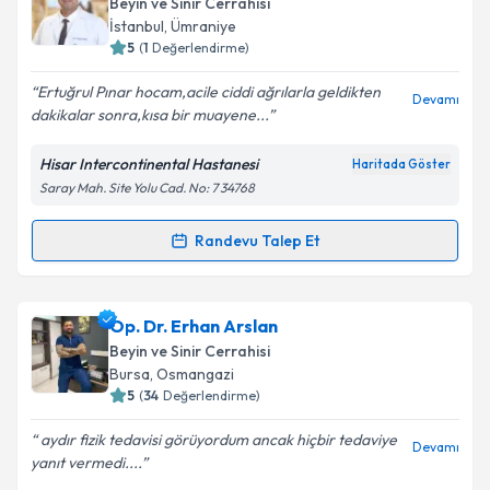
Beyin ve Sinir Cerrahisi
İstanbul
, Ümraniye
5
(
1
Değerlendirme)
Ertuğrul Pınar hocam,acile ciddi ağrılarla geldikten
Devamı
dakikalar sonra,kısa bir muayene...
Hisar Intercontinental Hastanesi
Haritada Göster
Saray Mah. Site Yolu Cad. No: 7 34768
Randevu Talep Et
Randevu Takvimi Talebi
Op. Dr. Ertuğrul Pınar
için randevu takvimi talebi
Op. Dr. Erhan Arslan
oluşturun. Size bu uzmandan randevu almanız için bir
Beyin ve Sinir Cerrahisi
takvim hazırlandığında e-posta ile bilgilendireceğiz.
Bursa
, Osmangazi
5
(
34
Değerlendirme)
E-posta Adresiniz
aydır fizik tedavisi görüyordum ancak hiçbir tedaviye
Devamı
yanıt vermedi....