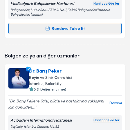
Medicalpark Bahçelievler Hastanesi
Haritada Göster
Bahçelievler, Kültür Sok., E5 Yolu No:1, 34180 Bahçelievler/İstanbul
Bahçelievler, İstanbul
Randevu Talep Et
Randevu Takvimi Talebi
Op. Dr. Halil Olgün Peker
için randevu takvimi talebi
Bölgenize yakın diğer uzmanlar
oluşturun. Size bu uzmandan randevu almanız için bir
takvim hazırlandığında e-posta ile bilgilendireceğiz.
Dr. Barış Peker
E-posta Adresiniz
Beyin ve Sinir Cerrahisi
İstanbul
, Bakırköy
5
(
1
Değerlendirme)
Dr. Barış Pekere ilgisi, bilgisi ve hastalarına yaklaşımı
Kişisel verilerimin işlenmesine ilişkin
Aydınlatma
Devamı
için gönülden...
Metni
'ni okudum ve kişisel verilerimin belirtilen
kapsamda işlenmesini kabul ediyorum.
Acıbadem International Hastanesi
Haritada Göster
Yeşilköy, İstanbul Caddesi No:82