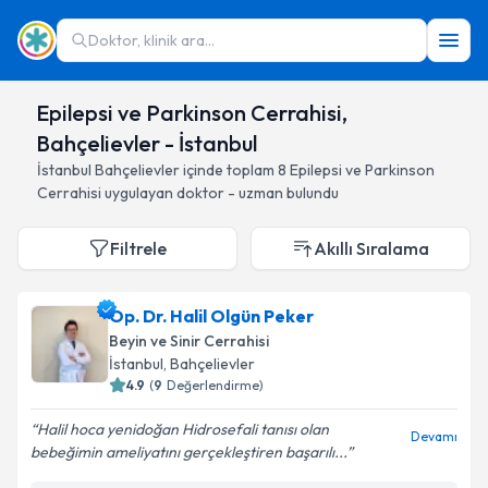
Doktor, klinik ara...
Epilepsi ve Parkinson Cerrahisi,
Bahçelievler - İstanbul
İstanbul
Bahçelievler
içinde toplam
8
Epilepsi ve Parkinson
Cerrahisi
uygulayan doktor - uzman bulundu
Filtrele
Akıllı Sıralama
Op. Dr. Halil Olgün Peker
Beyin ve Sinir Cerrahisi
İstanbul
, Bahçelievler
4.9
(
9
Değerlendirme)
Halil hoca yenidoğan Hidrosefali tanısı olan
Devamı
bebeğimin ameliyatını gerçekleştiren başarılı...