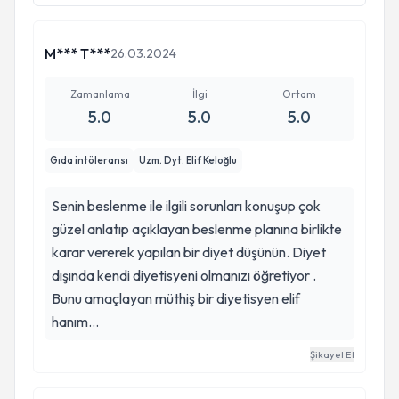
M*** T***
26.03.2024
Zamanlama
İlgi
Ortam
5.0
5.0
5.0
Gıda intöleransı
Uzm. Dyt. Elif Keloğlu
Senin beslenme ile ilgili sorunları konuşup çok
güzel anlatıp açıklayan beslenme planına birlikte
karar vererek yapılan bir diyet düşünün. Diyet
dışında kendi diyetisyeni olmanızı öğretiyor .
Bunu amaçlayan müthiş bir diyetisyen elif
hanım…
Şikayet Et