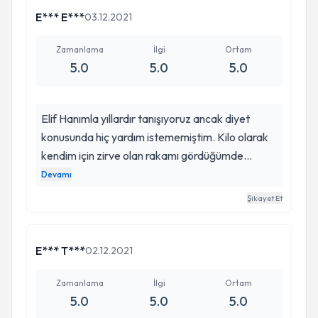
E*** E***
03.12.2021
Zamanlama
İlgi
Ortam
5.0
5.0
5.0
Elif Hanımla yıllardır tanışıyoruz ancak diyet
konusunda hiç yardım istememiştim. Kilo olarak
kendim için zirve olan rakamı gördüğümde
başvurduğum ilk ve tek kişi kendisi oldu.Diyete
Devamı
başladığım andan itibaren her konuda (özel
Şikayet Et
durumlarda dahil) herşeyde çok yardımcı oldu.Şu
anda 1 ayı tamamladım ama ortaya çıkan
sonuçta kendimi tanıyamadım 😳Danışanlarına
E*** T***
02.12.2021
bir diyetisyen değil bir arkadaş,kardeş gibi
yaklaşan muhteşem birisi😍Belki yorum için
Zamanlama
İlgi
Ortam
5.0
5.0
5.0
erkendi ama emeğini,ilgisini ve mütevaziliğini göz