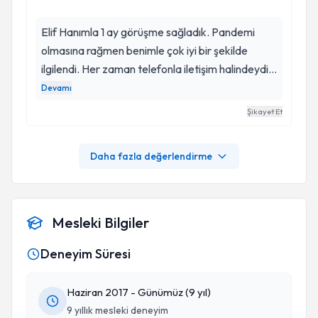
Elif Hanımla 1 ay görüşme sağladık. Pandemi
olmasına rağmen benimle çok iyi bir şekilde
ilgilendi. Her zaman telefonla iletişim halindeydik.
Kendisi çok tatlı ve kibar bir hanımefendi. Ayrıca
Devamı
diyette sizin tercihlerinize de çok önem veren bir
Şikayet Et
hanımefendi. Çok memnun kaldım :)
Daha fazla değerlendirme
Mesleki Bilgiler
Deneyim Süresi
Haziran 2017 - Günümüz (9 yıl)
9 yıllık mesleki deneyim