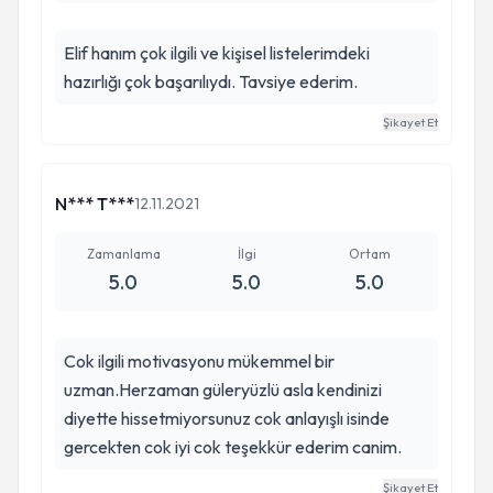
ardı edemezdim.
Elif hanım çok ilgili ve kişisel listelerimdeki
hazırlığı çok başarılıydı. Tavsiye ederim.
Şikayet Et
N*** T***
12.11.2021
Zamanlama
İlgi
Ortam
5.0
5.0
5.0
Cok ilgili motivasyonu mükemmel bir
uzman.Herzaman güleryüzlü asla kendinizi
diyette hissetmiyorsunuz cok anlayışlı isinde
gercekten cok iyi cok teşekkür ederim canim.
Şikayet Et