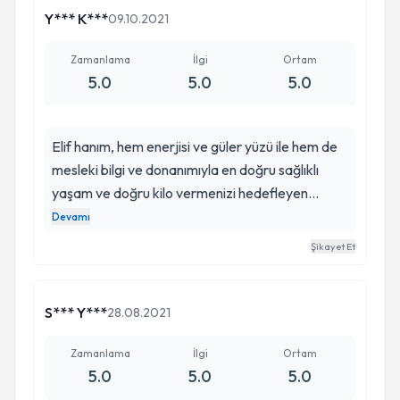
guvenebileceginiz bir yol arkadasi
Y*** K***
09.10.2021
oluyor.Gerekeni gerektiği şekilde yapmak
istiyorsanız doğru kişi.
Zamanlama
İlgi
Ortam
5.0
5.0
5.0
Elif hanım, hem enerjisi ve güler yüzü ile hem de
mesleki bilgi ve donanımıyla en doğru sağlıklı
yaşam ve doğru kilo vermenizi hedefleyen
alanında iyi bir diyetisyendir.Sizin
Devamı
metabolizmanıza hangi beslenme şekli uygunsa
Şikayet Et
bunu sizi zorlamayacak bir şekilde size sunuyor.
İlgisi, alakası ve takibi çok değerli. Hem ruhsal
hem de fiziksel dengem bozulduğunda, Elif
S*** Y***
28.08.2021
hanıma koşmak bir alışkanlık oldu. İyi ki varsınız
elif hanım🙏🏻
Zamanlama
İlgi
Ortam
5.0
5.0
5.0