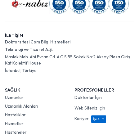
İLETİŞİM
Doktorsitesi Com Bilgi Hizmetleri
Teknoloji ve Ticaret A.Ş.
Maslak Mah. Ahi Evran Cd. A.O.S 55 Sokak No:2 Aksoy Plaza Giriş
Kat Kolektif House
İstanbul, Türkiye
SAĞLIK
PROFESYONELLER
Uzmanlar
Doktorlar İçin
Uzmanlık Alanları
Web Siteniz İçin
Hastalıklar
Kariyer
İşe Alım
Hizmetler
Hastaneler