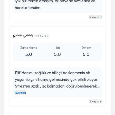
iyiki sizi tercih etmişim. Bu sayede hafiledim ve
ediyorum.
hareketlendim.
Şikayet Et
N*** G***
09.10.2021
Zamanlama
İlgi
Ortam
5.0
5.0
5.0
Elif Hanım, sağlıklı ve bilinçli beslenmenin bir
yaşam biçimi haline gelmesinde çok etkili oluyor.
Stresten uzak , aç kalmadan, doğru beslenerek
egzersizleri kişiye göre düzenleyerek güler
Devamı
yüzüyle motivasyonunuzu tetikleyerek sizi fazla
Şikayet Et
kilolarınızdan arındırıyor. Gerekirse takviye
bitkisel ürünler öneriyor.Kisacasi