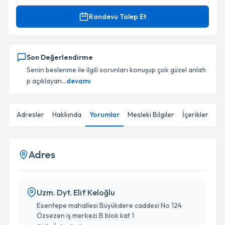
Randevu Talep Et
Son Değerlendirme
Senin beslenme ile ilgili sorunları konuşup çok güzel anlatı
p açıklayan...
devamı
Adresler
Hakkında
Yorumlar
Mesleki Bilgiler
İçerikler
Adres
Uzm. Dyt. Elif Keloğlu
Esentepe mahallesi Büyükdere caddesi No 124
Özsezen iş merkezi B blok kat 1