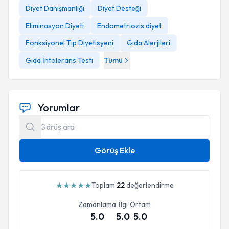
Diyet Danışmanlığı
Diyet Desteği
Eliminasyon Diyeti
Endometriozis diyet
Fonksiyonel Tıp Diyetisyeni
Gıda Alerjileri
Gıda İntolerans Testi
Tümü
Yorumlar
Görüş Ekle
★
★
★
★
★
Toplam
22
değerlendirme
Zamanlama
İlgi
Ortam
5.0
5.0
5.0