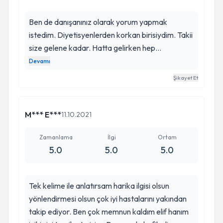
Ben de danışanınız olarak yorum yapmak
istedim. Diyetisyenlerden korkan birisiydim. Takii
size gelene kadar. Hatta gelirken hep
acabalarım vardı, bu yüzden de gelene kadar 3-
Devamı
4 ay düşündüm öyle geldim. Ancak iyi ki gelmişim
Şikayet Et
ve iyi ki sizi tanımışım. Bakış açım tamamen
değişti. Aslında hep diyet dediğimiz fakat diyet
olmayan programlar ile devam ediyoruz. Kas
M*** E***
11.10.2021
oranım ciddi şekilde arttı. Inbody puanım 100 ün
üzerine çıktı ve kendimi her zamankinden çok
Zamanlama
İlgi
Ortam
5.0
5.0
5.0
daha iyi hissediyorum :) Iphone reklamı gibi oldu
biraz :). Beni tıka basa doyuran ve tatlı isteğimi
tamamen ortadan kaldıran, bana düzenli ve
Tek kelime ile anlatırsam harika ilgisi olsun
huzurlu beslenmeyi öğreten sizsiniz. Sizin gibi
yönlendirmesi olsun çok iyi hastalarını yakından
profesyonel diyetisyenlere ihtiyacımız var. İyi ki
takip ediyor. Ben çok memnun kaldım elif hanım
varsınız diyorum, ve her şey için teşekkür