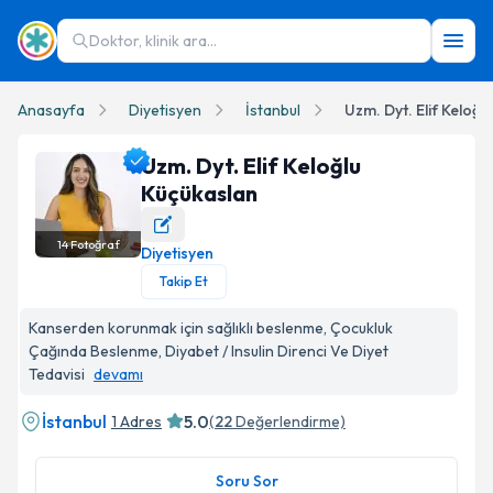
Doktor, klinik ara...
Anasayfa
Diyetisyen
İstanbul
Uzm. Dyt. Elif Keloğl
Uzm. Dyt. Elif Keloğlu
Küçükaslan
14
Fotoğraf
Diyetisyen
Uzm. Dyt. Elif Keloğlu Küçükaslan Profil Fotoğrafı
Takip Et
Kanserden korunmak için sağlıklı beslenme, Çocukluk
Çağında Beslenme, Diyabet / Insulin Direnci Ve Diyet
Tedavisi
devamı
İstanbul
5.0
1 Adres
(
22
Değerlendirme)
Soru Sor