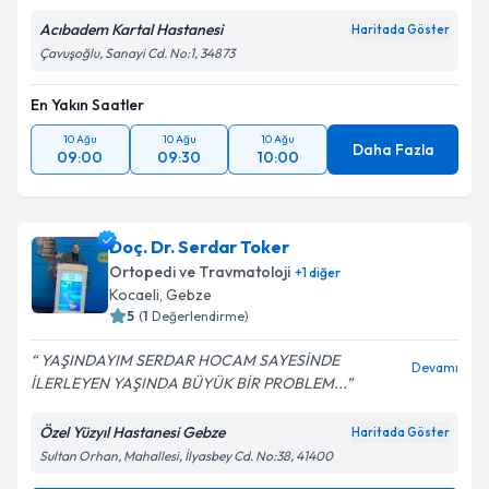
Acıbadem Kartal Hastanesi
Haritada Göster
Kişisel verilerimin işlenmesine ilişkin
Aydınlatma
Çavuşoğlu, Sanayi Cd. No:1, 34873
Metni
'ni okudum ve kişisel verilerimin belirtilen
kapsamda işlenmesini kabul ediyorum.
En Yakın Saatler
10 Ağu
10 Ağu
10 Ağu
Takvim Talebini Gönder
Daha Fazla
09:00
09:30
10:00
Doç. Dr. Serdar Toker
Ortopedi ve Travmatoloji
+
1
diğer
Kocaeli
, Gebze
5
(
1
Değerlendirme)
YAŞINDAYIM SERDAR HOCAM SAYESİNDE
Devamı
İLERLEYEN YAŞINDA BÜYÜK BİR PROBLEM...
Özel Yüzyıl Hastanesi Gebze
Haritada Göster
Sultan Orhan, Mahallesi, İlyasbey Cd. No:38, 41400