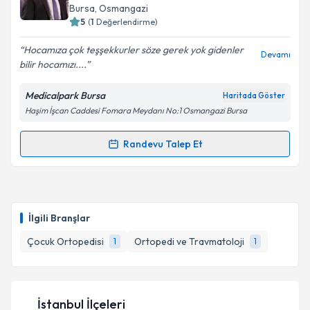
takvim hazırlandığında e-posta ile bilgilendireceğiz.
Bursa
, Osmangazi
5
(
1
Değerlendirme)
E-posta Adresiniz
Hocamıza çok teşşekkurler söze gerek yok gidenler
Devamı
bilir hocamızı....
Medicalpark Bursa
Haritada Göster
Kişisel verilerimin işlenmesine ilişkin
Aydınlatma
Haşim İşcan Caddesi Fomara Meydanı No:1 Osmangazi Bursa
Metni
'ni okudum ve kişisel verilerimin belirtilen
kapsamda işlenmesini kabul ediyorum.
Randevu Talep Et
Randevu Takvimi Talebi
Takvim Talebini Gönder
Doç. Dr. Hanifi Üçpunar
için randevu takvimi talebi
oluşturun. Size bu uzmandan randevu almanız için bir
İlgili Branşlar
takvim hazırlandığında e-posta ile bilgilendireceğiz.
Çocuk Ortopedisi
Ortopedi ve Travmatoloji
1
1
E-posta Adresiniz
İstanbul İlçeleri