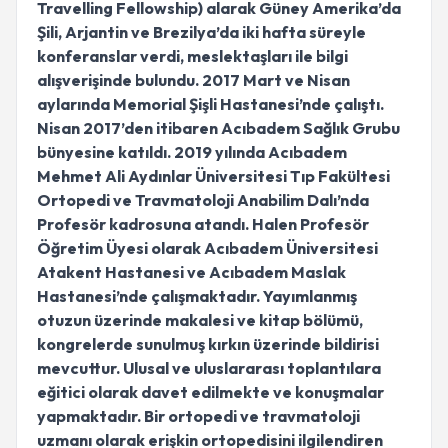
Travelling Fellowship) alarak Güney Amerika’da
Şili, Arjantin ve Brezilya’da iki hafta süreyle
konferanslar verdi, meslektaşları ile bilgi
alışverişinde bulundu. 2017 Mart ve Nisan
aylarında Memorial Şişli Hastanesi’nde çalıştı.
Nisan 2017’den itibaren Acıbadem Sağlık Grubu
bünyesine katıldı. 2019 yılında Acıbadem
Mehmet Ali Aydınlar Üniversitesi Tıp Fakültesi
Ortopedi ve Travmatoloji Anabilim Dalı’nda
Profesör kadrosuna atandı. Halen Profesör
Öğretim Üyesi olarak Acıbadem Üniversitesi
Atakent Hastanesi ve Acıbadem Maslak
Hastanesi’nde çalışmaktadır. Yayımlanmış
otuzun üzerinde makalesi ve kitap bölümü,
kongrelerde sunulmuş kırkın üzerinde bildirisi
mevcuttur. Ulusal ve uluslararası toplantılara
eğitici olarak davet edilmekte ve konuşmalar
yapmaktadır. Bir ortopedi ve travmatoloji
uzmanı olarak erişkin ortopedisini ilgilendiren