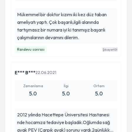
Mükemmel bir doktor kızımı iki kez düz taban
ameliyatı yaptı. Çok başarılı,ilgili alanında
tartışmasız bir numara iyi ki tanımışız başarılı
çalışmalarının devamını dilerim.
Randevu sonrası
Şikayet Et
E*** B***
22.06.2021
Zamanlama
İlgi
Ortam
5.0
5.0
5.0
2012 yılında Hacettepe Üniversitesi Hastanesi
nde hocamıza tedaviye başladık.Oğlumda sağ
ayak PEV (Çarpık ayak) sorunu vardı.2günlükken