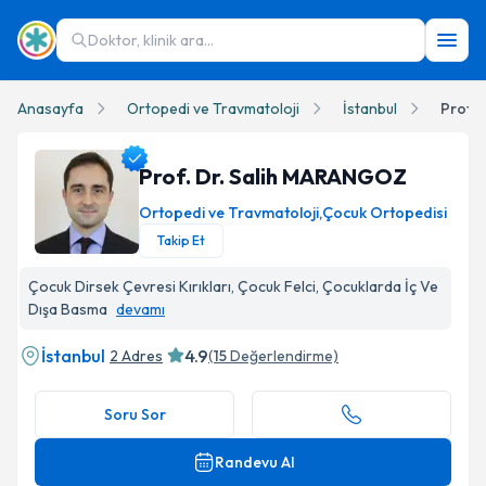
Doktor, klinik ara...
Anasayfa
Ortopedi ve Travmatoloji
İstanbul
Prof.
Prof. Dr. Salih MARANGOZ
Ortopedi ve Travmatoloji
,
Çocuk Ortopedisi
Takip Et
Prof. Dr. Salih MARANGOZ Profil Fotoğrafı
Çocuk Dirsek Çevresi Kırıkları, Çocuk Felci, Çocuklarda İç Ve
Dışa Basma
devamı
İstanbul
4.9
2 Adres
(
15
Değerlendirme)
Soru Sor
Randevu Al