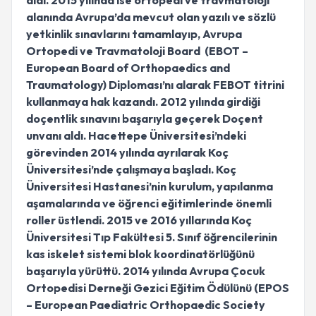
aldı. 2015 yılında ise ortopedi ve travmatoloji
alanında Avrupa’da mevcut olan yazılı ve sözlü
yetkinlik sınavlarını tamamlayıp, Avrupa
Ortopedi ve Travmatoloji Board (EBOT –
European Board of Orthopaedics and
Traumatology) Diploması’nı alarak FEBOT titrini
kullanmaya hak kazandı. 2012 yılında girdiği
doçentlik sınavını başarıyla geçerek Doçent
unvanı aldı. Hacettepe Üniversitesi’ndeki
görevinden 2014 yılında ayrılarak Koç
Üniversitesi’nde çalışmaya başladı. Koç
Üniversitesi Hastanesi’nin kurulum, yapılanma
aşamalarında ve öğrenci eğitimlerinde önemli
roller üstlendi. 2015 ve 2016 yıllarında Koç
Üniversitesi Tıp Fakültesi 5. Sınıf öğrencilerinin
kas iskelet sistemi blok koordinatörlüğünü
başarıyla yürüttü. 2014 yılında Avrupa Çocuk
Ortopedisi Derneği Gezici Eğitim Ödülünü (EPOS
– European Paediatric Orthopaedic Society