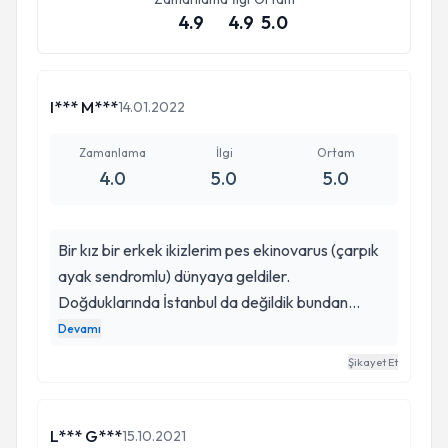
4.9
4.9
5.0
I*** M***
14.01.2022
Zamanlama
İlgi
Ortam
4.0
5.0
5.0
Bir kız bir erkek ikizlerim pes ekinovarus (çarpık
ayak sendromlu) dünyaya geldiler.
Doğduklarında İstanbul da değildik bundan
dolayı tedavileri yaşadığımız şehir de başladı
Devamı
ancak tedaviyi yapan Dr aşil tendonu
Şikayet Et
operasyonunu düzgün yapmadığı için ayakkabı
giydiremedik ve bundan dolayı ayaklar tekrardan
içe doğru dönmeye başladı. Bu süreçte doktor
L*** G***
15.10.2021