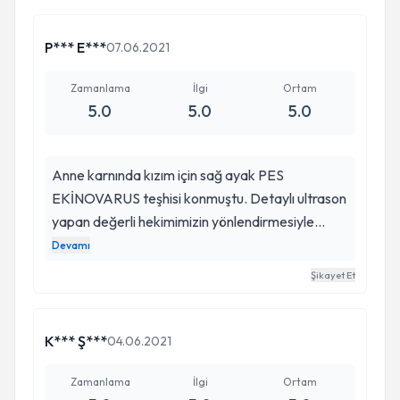
P*** E***
07.06.2021
Zamanlama
İlgi
Ortam
5.0
5.0
5.0
Anne karnında kızım için sağ ayak PES
EKİNOVARUS teşhisi konmuştu. Detaylı ultrason
yapan değerli hekimimizin yönlendirmesiyle
Prof.Dr.Salih Marangoz ile tanıştık. 1 haftalıkken
Devamı
bebeğimizin tedavisine başladık. Kendisi başarılı
Şikayet Et
tedavisinin yanı sıra psikolojik olarakta bize
destek verdi. Kızımız şu an 15 aylık ve kendisiyle
kontrollerimiz devam ediyor. Mükemmel
K*** Ş***
04.06.2021
hekimliğinin yanı sıra insancıl yaklaşımı için de
tercih edilmesi gereken bir doktor. Bazen
Zamanlama
İlgi
Ortam