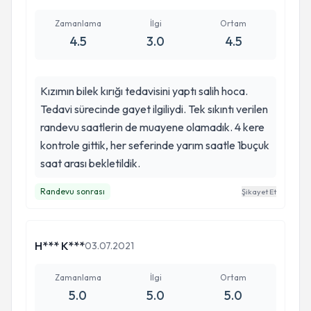
araştırmasına başladık ve Prof. Dr. Salih
Maragoz'a ulaştık. İstanbul'a geldik ilk muayene
Zamanlama
İlgi
Ortam
4.5
3.0
4.5
de sanki yeni bir yola başlıyormuşuz gibi süreci
bize anlattı ve Salih hoca anlatırken fark ettim ki
bebeklerim emin ellerde. Bebeklerimin tedavi
Kızımın bilek kırığı tedavisini yaptı salih hoca.
süreci devam ediyor içimiz rahat ayaklarının
Tedavi sürecinde gayet ilgiliydi. Tek sıkıntı verilen
düzeldiğini gördükçe onların adımlarını gördükçe
randevu saatlerin de muayene olamadık. 4 kere
kötü anılar siliniyor. Bebeklerinizin çocuklarınızın
kontrole gittik, her seferinde yarım saatle 1buçuk
geleceği için emin ellere onları emanet edin.
saat arası bekletildik.
Tekrar tekrar çok teşekkür ederiz. Asistanı
Fatma hanıma ilgisinden dolayı ayrıca
Randevu sonrası
Şikayet Et
teşekkürler.
H*** K***
03.07.2021
Zamanlama
İlgi
Ortam
5.0
5.0
5.0