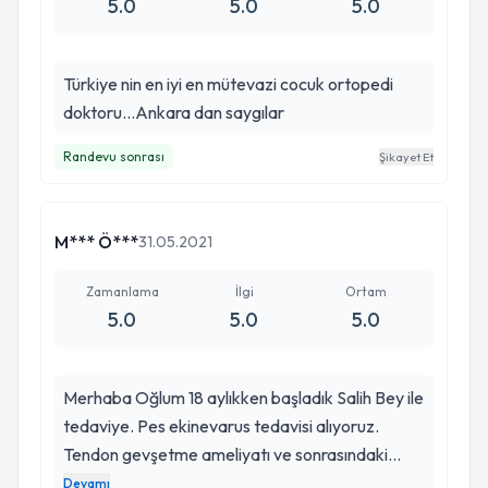
5.0
5.0
5.0
ücretlerin yüksek olması nedeniyle tercih
edilemediğine şahit oluyorum. Fakat tedavide
zaman kaybının maddi-manevi daha büyük
Türkiye nin en iyi en mütevazi cocuk ortopedi
zararlara neden olduğu unutulmamalı. Bu
doktoru...Ankara dan saygılar
nedenle tercih edilecek ilk sırada hekimlerden
olmalı. Kendisi ve ekibine çok teşekkür ederiz.
Randevu sonrası
Şikayet Et
(Arya Nil’in annesi)
M*** Ö***
31.05.2021
Zamanlama
İlgi
Ortam
5.0
5.0
5.0
Merhaba Oğlum 18 aylıkken başladık Salih Bey ile
tedaviye. Pes ekinevarus tedavisi alıyoruz.
Tendon gevşetme ameliyatı ve sonrasındaki
alçılama süreci çok başarılı geçti. Antalya dan
Devamı