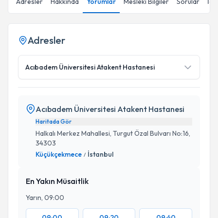
Adresler
Hakkında
Yorumlar
Mesleki Bilgiler
Sorular
İçe
Adresler
Acıbadem Üniversitesi Atakent Hastanesi
Acıbadem Üniversitesi Atakent Hastanesi
Haritada Gör
Halkalı Merkez Mahallesi, Turgut Özal Bulvarı No:16,
34303
Küçükçekmece
İstanbul
/
En Yakın Müsaitlik
Yarın, 09:00
09:00
09:20
09:40