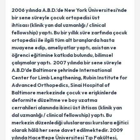
2006 yılında A.B.D.’de New York Üniversitesi’nde
bir sene süreyle çocuk ortopedisi üst
ihtisası (klinik yan dal uzmanlığı / clinical
fellowship) yaptı. Bu bir yıllık süre zarfında çocuk
ortopedisi ile ilgili tüm alt branşlarda hasta
muayene edip, ameliyatlar yaptı, asistan ve
öğrenci eğitimine katkıda bulundu, bilimsel
çalışmalar yaptı. 2007 yılında bir sene süreyle
A.B.D’de Baltimore şehrinde International
Center for Limb Lengthening, Rubin Institute for
Advanced Orthopedics, Sinai Hospital of
Baltimore merkezinde çocuk ve erişkinlerde
deformite düzeltme ve boy uzatma
cerrahileri alanında ikinci üst ihtisas (klinik yan
dal uzmanlığı / clinical fellowship) yaptı. Bu
merkezin düzenlediği uluslararası kurslara eğitici
olarak hâlâ her sene davet edilmektedir. 2009
yılında Hacettepe Üniversitesi Tıp Fakültesi,