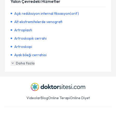
Yakın Çevredeki Hizmetler
Açık redüksiyon internal fiksasyon(orif)
Alt ekstremitelerde venografi
Artroplasti
Artroskopik cerrahi
Artroskopi
Ayak bileği cerrahisi
Daha fazla
Videolar
Blog
Online Terapi
Online Diyet