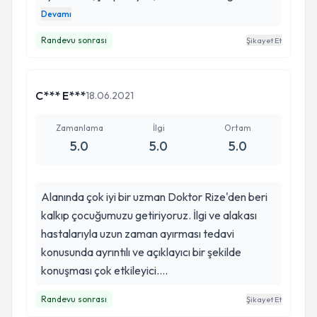
Salih hocam alçılamaya başladı.3seans alçıdan
Devamı
sonra aşilektomi ameliyatıni da hocamız
Randevu sonrası
Şikayet Et
yaptı.Şuan çok çok iyiyiz şükürler olsun.Tedaviye
erken başlamamız ve Salih hoca gibi bir insanı
tanımak bizim en büyük şansımız oldu.Şuan
C*** E***
18.06.2021
oğlum 9 yaşında ve AnkaraDemirspor da alt
yapıda oynuyor.Pev li olmasından dolayı sağ
Zamanlama
İlgi
Ortam
ayağı Messi gibi :) Salih hoca bana ve aileme
5.0
5.0
5.0
dünyayı bahşetti.Gerek ilgisi samimiyeti ve
işindeki profesyonel liği tek kelimeyle
Alanında çok iyi bir uzman Doktor Rize'den beri
mükemmel.Çocuk ortopedi alanında çok iyi
kalkıp çocuğumuzu getiriyoruz. İlgi ve alakası
kendisi ,nedeni ise il dışından hatta bazı
hastalarıyla uzun zaman ayırması tedavi
üniversitelerdeki hastanelerden bile hastaları
konusunda ayrıntılı ve açıklayıcı bir şekilde
geliyordu,sohbet ediyorduk.Allah yolunu açık
konuşması çok etkileyici....
etsin hocam...
Randevu sonrası
Şikayet Et