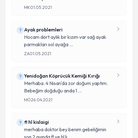
MK
01.05.2021
Ayak problemleri
Hocam dört aylık bir kızım var sağ ayak
parmakları sol ayağa
...
ZA
01.05.2021
Yenidoğan Köprücük Kemiği Kırığı
Merhaba. 4 Nisan'da zor doğum yaptım.
Bebeğim doğduğu anda 1
...
MÖ
26.04.2021
fl hl kislaigi
merhaba doktor bey benim gebeliğimin
son 2 ayında fl ve hl k
...