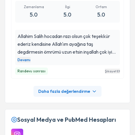
Zamanlama
İlgi
Ortam
5.0
5.0
5.0
Allahim Salih hocadan razı olsun çok teşekkür
ederiz kendisine Allah'ım ayağına taş
degdirmesin ömrümü uzun etsin inşallah çok iyi
çok başarılı binlerce kez teşekkür ederiz
Devamı
kendisine o olmasaydı demek istemiyoruz iyiki
Randevu sonrası
Şikayet Et
var iyiki bizi karşılaştırdi Allah'ım Salih hocamızla
Daha fazla değerlendirme
Sosyal Medya ve PubMed Hesapları