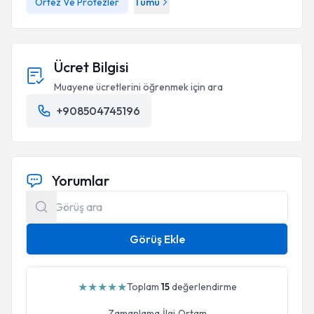
Ortez Ve Protezler
Tümü
Ücret Bilgisi
Muayene ücretlerini öğrenmek için ara
+908504745196
Yorumlar
Görüş Ekle
★
★
★
★
★
Toplam
15
değerlendirme
Zamanlama
İlgi
Ortam