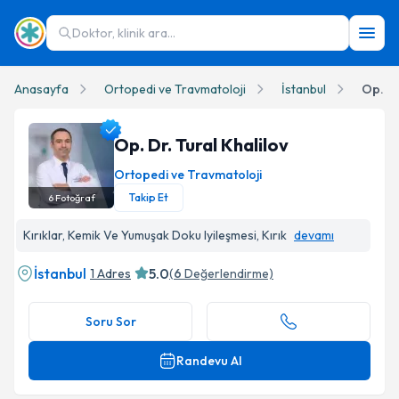
Doktor, klinik ara...
Anasayfa
Ortopedi ve Travmatoloji
İstanbul
Op. Dr
Op. Dr. Tural Khalilov
Ortopedi ve Travmatoloji
Takip Et
6
Fotoğraf
Op. Dr. Tural Khalilov Profil Fotoğrafı
Kırıklar, Kemik Ve Yumuşak Doku Iyileşmesi, Kırık
devamı
İstanbul
5.0
1 Adres
(
6
Değerlendirme)
Soru Sor
Randevu Al