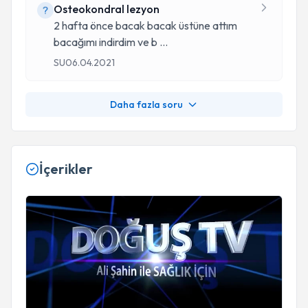
Osteokondral lezyon
2 hafta önce bacak bacak üstüne attım
bacağımı indirdim ve b
...
SU
06.04.2021
Daha fazla soru
İçerikler
Youtube - Spor Yaralanmaları | Op. Dr. Tural khalilov (ortope