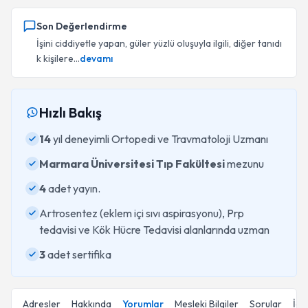
Son Değerlendirme
İşini ciddiyetle yapan, güler yüzlü oluşuyla ilgili, diğer tanıdı
k kişilere...
devamı
Hızlı Bakış
14
yıl deneyimli Ortopedi ve Travmatoloji Uzmanı
Marmara Üniversitesi Tıp Fakültesi
mezunu
4
adet yayın.
Artrosentez (eklem içi sıvı aspirasyonu), Prp
tedavisi ve Kök Hücre Tedavisi alanlarında uzman
3
adet sertifika
Adresler
Hakkında
Yorumlar
Mesleki Bilgiler
Sorular
İçe