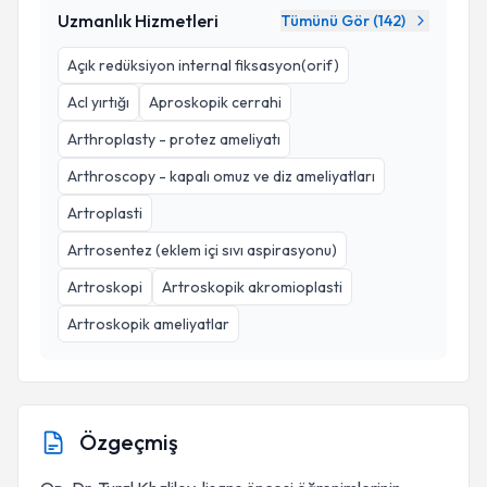
Uzmanlık Hizmetleri
Tümünü Gör (
142
)
Açık redüksiyon internal fiksasyon(orif)
Acl yırtığı
Aproskopik cerrahi
Arthroplasty - protez ameliyatı
Arthroscopy - kapalı omuz ve diz ameliyatları
Artroplasti
Artrosentez (eklem içi sıvı aspirasyonu)
Artroskopi
Artroskopik akromioplasti
Artroskopik ameliyatlar
Özgeçmiş