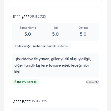
B*** ç***
08.11.2025
Zamanlama
İlgi
Ortam
5.0
5.0
5.0
El bilek kırığı
Acıbadem Kartal Hastanesi
İşini ciddiyetle yapan, güler yüzlü oluşuyla ilgili,
diğer tanıdık kişilere tavsiye edebileceğim bir
kişi.
Randevu sonrası
Şikayet Et
D*** K***
05.11.2025