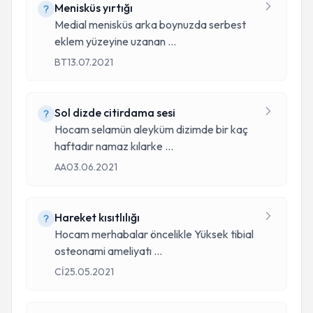
Menisküs yırtığı
Medial menisküs arka boynuzda serbest
eklem yüzeyine uzanan
...
BT
13.07.2021
Sol dizde citirdama sesi
Hocam selamün aleyküm dizimde bir kaç
haftadır namaz kılarke
...
AA
03.06.2021
Hareket kısıtlılığı
Hocam merhabalar öncelikle Yüksek tibial
osteonami ameliyatı
...
Cİ
25.05.2021