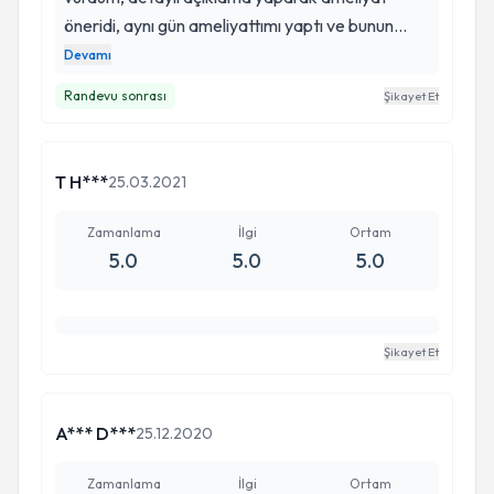
öneridi, aynı gün ameliyattımı yaptı ve bunun
sayesinde 1,5 aydında normal hayatıma döndüm,
Devamı
2 ayımda sporuma da başladım. Kendisine bigisi,
Randevu sonrası
Şikayet Et
ilgisi ve mütavazığından dolayı sonsuz
teşekkürlerimi bildiriyorum
T H***
25.03.2021
Zamanlama
İlgi
Ortam
5.0
5.0
5.0
Şikayet Et
A*** D***
25.12.2020
Zamanlama
İlgi
Ortam