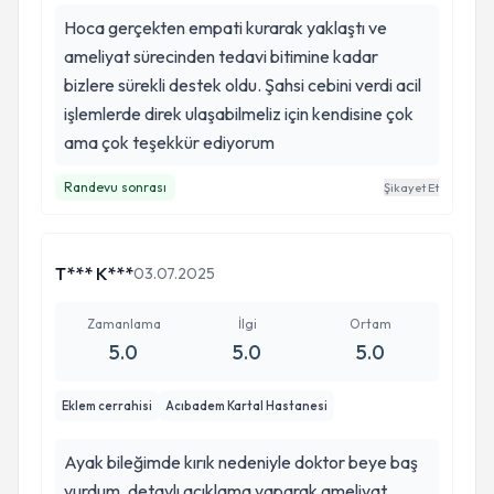
Hoca gerçekten empati kurarak yaklaştı ve
ameliyat sürecinden tedavi bitimine kadar
bizlere sürekli destek oldu. Şahsi cebini verdi acil
işlemlerde direk ulaşabilmeliz için kendisine çok
ama çok teşekkür ediyorum
Randevu sonrası
Şikayet Et
T*** K***
03.07.2025
Zamanlama
İlgi
Ortam
5.0
5.0
5.0
Eklem cerrahisi
Acıbadem Kartal Hastanesi
Ayak bileğimde kırık nedeniyle doktor beye baş
vurdum, detaylı açıklama yaparak ameliyat