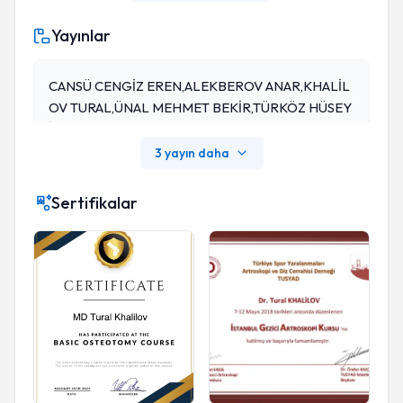
Yayınlar
CANSÜ CENGİZ EREN,ALEKBEROV ANAR,KHALİL
OV TURAL,ÜNAL MEHMET BEKİR,TÜRKÖZ HÜSEY
İN KEMAL, "Kubital Tünel Sendromuna Neden Olan
Yeni Etyolojik Faktör Ekstraskeletal Kondrom", 14. Ul
3 yayın daha
Usal El Ve Üst Ekstremite Cerrahisi Kongresi
Sertifikalar