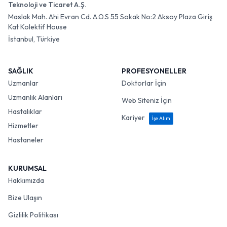
Teknoloji ve Ticaret A.Ş.
Maslak Mah. Ahi Evran Cd. A.O.S 55 Sokak No:2 Aksoy Plaza Giriş
Kat Kolektif House
İstanbul, Türkiye
SAĞLIK
PROFESYONELLER
Uzmanlar
Doktorlar İçin
Uzmanlık Alanları
Web Siteniz İçin
Hastalıklar
Kariyer
İşe Alım
Hizmetler
Hastaneler
KURUMSAL
Hakkımızda
Bize Ulaşın
Gizlilik Politikası