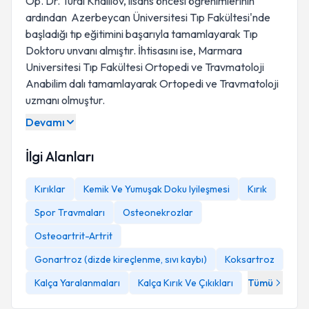
Op. Dr. Tural Khalilov, lisans öncesi öğrenimlerinin
ardından Azerbeycan Üniversitesi Tıp Fakültesi'nde
başladığı tıp eğitimini başarıyla tamamlayarak Tıp
Doktoru unvanı almıştır. İhtisasını ise, Marmara
Universitesi Tıp Fakültesi Ortopedi ve Travmatoloji
Anabilim dalı tamamlayarak Ortopedi ve Travmatoloji
uzmanı olmuştur.
Devamı
İlgi Alanları
Kırıklar
Kemik Ve Yumuşak Doku Iyileşmesi
Kırık
Spor Travmaları
Osteonekrozlar
Osteoartrit-Artrit
Gonartroz (dizde kireçlenme, sıvı kaybı)
Koksartroz
Kalça Yaralanmaları
Kalça Kırık Ve Çıkıkları
Tümü