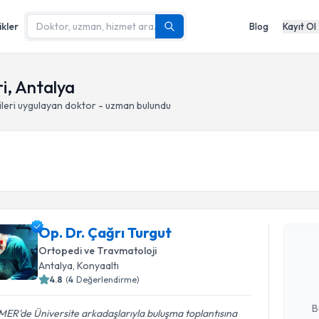
ikler
Blog
Kayıt Ol
i, Antalya
leri
uygulayan doktor - uzman bulundu
Randevu T
Op. Dr. Çağrı Turgut
Op. Dr. Ça
bu uzmandan
Ortopedi ve Travmatoloji
posta ile bi
Antalya
, Konyaaltı
4.8
(
4
Değerlendirme)
E-posta Ad
B
ER'de Üniversite arkadaşlarıyla buluşma toplantısına