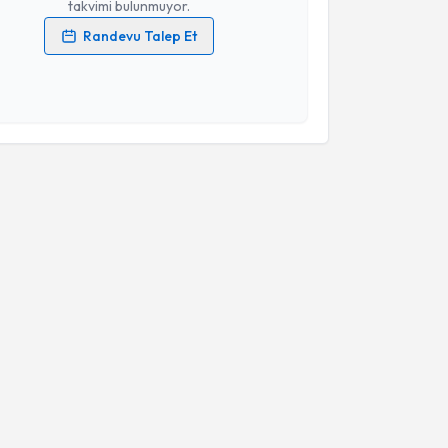
takvimi bulunmuyor.
Randevu Talep Et
 verilerimin işlenmesine ilişkin
Aydınlatma Metni
'ni
 ve kişisel verilerimin belirtilen kapsamda
esini kabul ediyorum.
Takvim Talebini Gönder