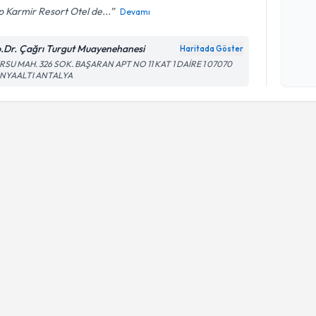
p Karmir Resort Otel de...
Devamı
Kişisel
.Dr. Çağrı Turgut Muayenehanesi
Haritada Göster
okudum
RSU MAH. 326 SOK. BAŞARAN APT NO 11 KAT 1 DAİRE 1 07070
işlenm
NYAALTI ANTALYA