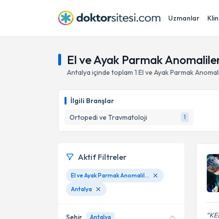
Uzmanlar
Klin
El ve Ayak Parmak Anomaliler
Antalya
içinde toplam
1
El ve Ayak Parmak Anomali
İlgili Branşlar
Ortopedi ve Travmatoloji
1
Aktif Filtreler
El ve Ayak Parmak Anomalileri
Antalya
KEM
Şehir
Antalya