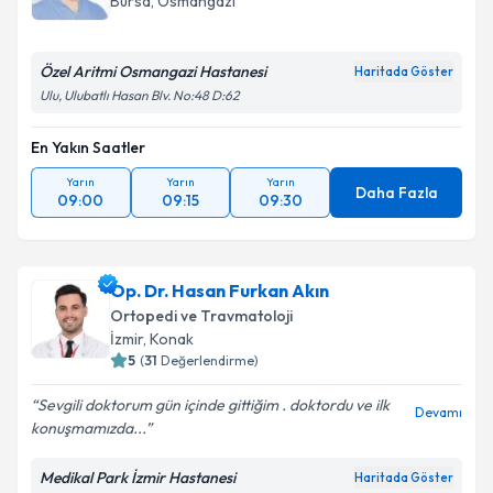
Bursa
,
Osmangazi
Özel Aritmi Osmangazi Hastanesi
Haritada Göster
Ulu, Ulubatlı Hasan Blv. No:48 D:62
En Yakın Saatler
Yarın
Yarın
Yarın
Daha Fazla
09:00
09:15
09:30
Op. Dr. Hasan Furkan Akın
Ortopedi ve Travmatoloji
İzmir
,
Konak
5
(
31
Değerlendirme)
Sevgili doktorum gün içinde gittiğim . doktordu ve ilk
Devamı
konuşmamızda...
Medikal Park İzmir Hastanesi
Haritada Göster