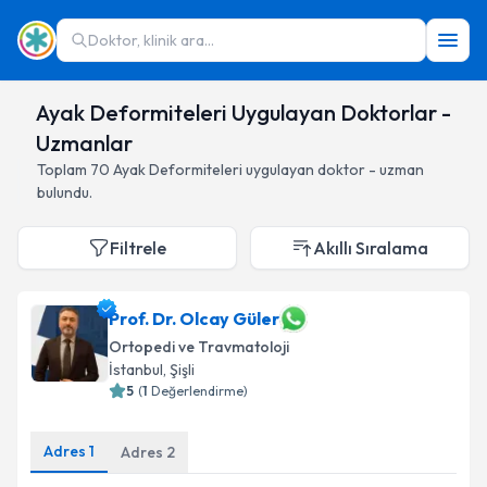
Doktor, klinik ara...
Ayak Deformiteleri Uygulayan Doktorlar -
Uzmanlar
Toplam
70
Ayak Deformiteleri
uygulayan doktor - uzman
bulundu.
Filtrele
Akıllı Sıralama
Prof. Dr. Olcay Güler
Ortopedi ve Travmatoloji
İstanbul
,
Şişli
5
(
1
Değerlendirme)
Adres
1
Adres
2