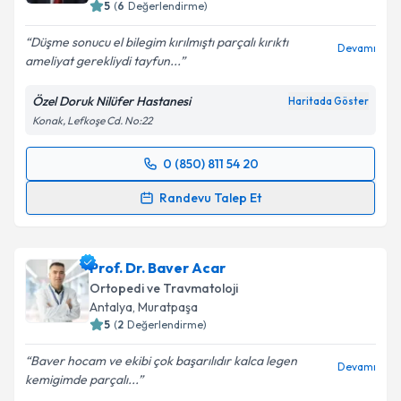
5
(
6
Değerlendirme)
Düşme sonucu el bilegim kırılmıştı parçalı kırıktı
Devamı
ameliyat gerekliydi tayfun...
Özel Doruk Nilüfer Hastanesi
Haritada Göster
Konak, Lefkoşe Cd. No:22
0 (850) 811 54 20
Randevu Takvimi Talebi
Randevu Talep Et
Op. Dr. Tayfun Açıkgöz
için randevu takvimi talebi
oluşturun. Size bu uzmandan randevu almanız için bir
Prof. Dr. Baver Acar
takvim hazırlandığında e-posta ile bilgilendireceğiz.
Ortopedi ve Travmatoloji
E-posta Adresiniz
Antalya
,
Muratpaşa
5
(
2
Değerlendirme)
Baver hocam ve ekibi çok başarılıdır kalca legen
Devamı
kemigimde parçalı...
Kişisel verilerimin işlenmesine ilişkin
Aydınlatma