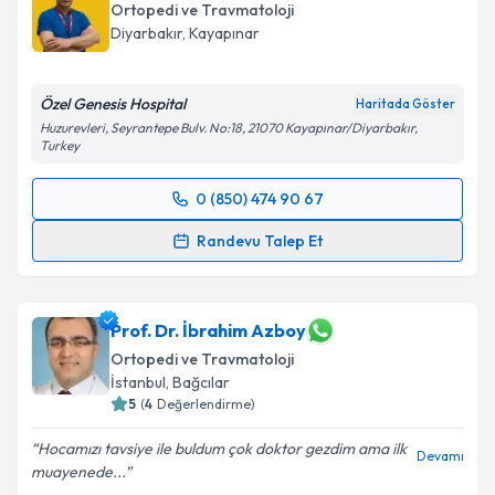
Ortopedi ve Travmatoloji
Diyarbakır
,
Kayapınar
Özel Genesis Hospital
Haritada Göster
Huzurevleri, Seyrantepe Bulv. No:18, 21070 Kayapınar/Diyarbakır,
Turkey
0 (850) 474 90 67
Randevu Takvimi Talebi
Randevu Talep Et
Op. Dr. Fırat Tiryaki
için randevu takvimi talebi
oluşturun. Size bu uzmandan randevu almanız için bir
takvim hazırlandığında e-posta ile bilgilendireceğiz.
Prof. Dr. İbrahim Azboy
Ortopedi ve Travmatoloji
E-posta Adresiniz
İstanbul
,
Bağcılar
5
(
4
Değerlendirme)
Hocamızı tavsiye ile buldum çok doktor gezdim ama ilk
Devamı
muayenede...
Kişisel verilerimin işlenmesine ilişkin
Aydınlatma