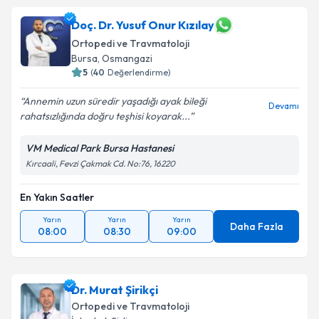
Doç. Dr. Yusuf Onur Kızılay
Ortopedi ve Travmatoloji
Bursa
,
Osmangazi
5
(
40
Değerlendirme)
Annemin uzun süredir yaşadığı ayak bileği
Devamı
rahatsızlığında doğru teşhisi koyarak...
VM Medical Park Bursa Hastanesi
Kırcaali, Fevzi Çakmak Cd. No:76, 16220
En Yakın Saatler
Yarın
Yarın
Yarın
Daha Fazla
08:00
08:30
09:00
Dr. Murat Şirikçi
Ortopedi ve Travmatoloji