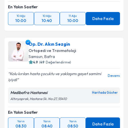
En Yakın Saatler
10 Ağu
10 Ağu
11 Ağu
Daha Fazla
10:00
10:40
10:00
Op. Dr. Akın Sezgin
Ortopedi ve Travmatoloji
Samsun
,
Bafra
4.9
(
49
Değerlendirme)
Kolu kırılan hasta çocuktu ve yaklaşımı gayet samimi
Devamı
iyiydi
Medibafra Hastanesi
Haritada Göster
Altınyaprak, Hastane Sk. No:27, 55410
En Yakın Saatler
Yarın
Yarın
Yarın
Daha Fazla
08:30
08:40
08:50