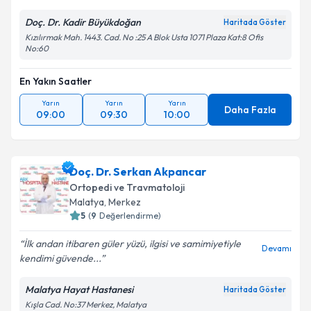
Doç. Dr. Kadir Büyükdoğan
Haritada Göster
Kızılırmak Mah. 1443. Cad. No :25 A Blok Usta 1071 Plaza Kat:8 Ofis
No:60
En Yakın Saatler
Yarın
Yarın
Yarın
Daha Fazla
09:00
09:30
10:00
Doç. Dr. Serkan Akpancar
Ortopedi ve Travmatoloji
Malatya
,
Merkez
5
(
9
Değerlendirme)
İlk andan itibaren güler yüzü, ilgisi ve samimiyetiyle
Devamı
kendimi güvende...
Malatya Hayat Hastanesi
Haritada Göster
Kışla Cad. No:37 Merkez, Malatya