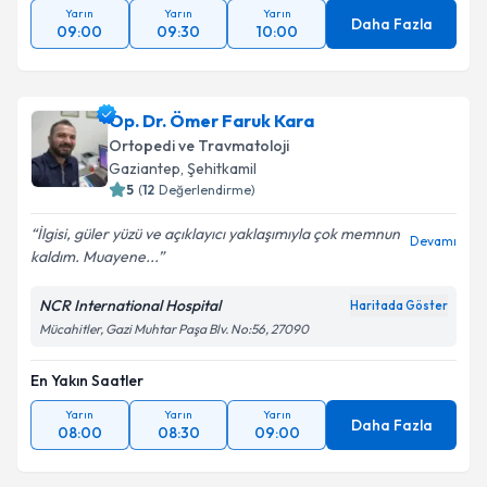
Yarın
Yarın
Yarın
Daha Fazla
09:00
09:30
10:00
Op. Dr. Ömer Faruk Kara
Ortopedi ve Travmatoloji
Gaziantep
,
Şehitkamil
5
(
12
Değerlendirme)
İlgisi, güler yüzü ve açıklayıcı yaklaşımıyla çok memnun
Devamı
kaldım. Muayene...
NCR International Hospital
Haritada Göster
Mücahitler, Gazi Muhtar Paşa Blv. No:56, 27090
En Yakın Saatler
Yarın
Yarın
Yarın
Daha Fazla
08:00
08:30
09:00