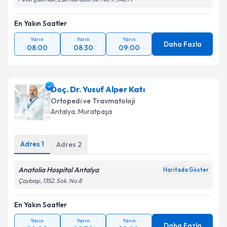
En Yakın Saatler
Yarın
Yarın
Yarın
Daha Fazla
08:00
08:30
09:00
Doç. Dr. Yusuf Alper Katı
Ortopedi ve Travmatoloji
Antalya
,
Muratpaşa
Adres
1
Adres
2
Anatolia Hospital Antalya
Haritada Göster
Çaybaşı, 1352. Sok. No:8
En Yakın Saatler
Yarın
Yarın
Yarın
Daha Fazla