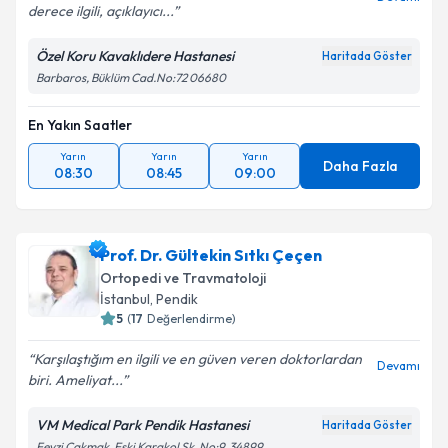
derece ilgili, açıklayıcı...
Özel Koru Kavaklıdere Hastanesi
Haritada Göster
Barbaros, Büklüm Cad.No:72 06680
En Yakın Saatler
Yarın
Yarın
Yarın
Daha Fazla
08:30
08:45
09:00
Prof. Dr. Gültekin Sıtkı Çeçen
Ortopedi ve Travmatoloji
İstanbul
,
Pendik
5
(
17
Değerlendirme)
Karşılaştığım en ilgili ve en güven veren doktorlardan
Devamı
biri. Ameliyat...
VM Medical Park Pendik Hastanesi
Haritada Göster
Fevzi Çakmak, Eski Karakol Sk. No:9, 34899