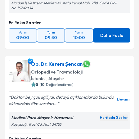
Maidan İş Ve Yaşam Merkezi Mustafa Kemal Mah. 2118. Cad A Blok
No:167 Kat:14
En Yakın Saatler
Yarın
Yarın
Yarın
Daha Fazla
09:00
09:30
10:00
Op. Dr. Kerem Şencan
Ortopedi ve Travmatoloji
İstanbul
,
Ataşehir
5
(
10
Değerlendirme)
Doktor bey çok ilgiliydi, detaylı açıklamalarda bulundu,
Devamı
aklımızdaki tüm soruları...
Medical Park Ataşehir Hastanesi
Haritada Göster
Kayışdağı, Raci Cd. No:1, 34755