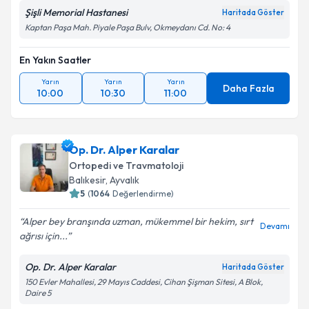
Şişli Memorial Hastanesi
Haritada Göster
Kaptan Paşa Mah. Piyale Paşa Bulv, Okmeydanı Cd. No: 4
En Yakın Saatler
Yarın
Yarın
Yarın
Daha Fazla
10:00
10:30
11:00
Op. Dr. Alper Karalar
Ortopedi ve Travmatoloji
Balıkesir
,
Ayvalık
5
(
1064
Değerlendirme)
Alper bey branşında uzman, mükemmel bir hekim, sırt
Devamı
ağrısı için...
Op. Dr. Alper Karalar
Haritada Göster
150 Evler Mahallesi, 29 Mayıs Caddesi, Cihan Şişman Sitesi, A Blok,
Daire 5