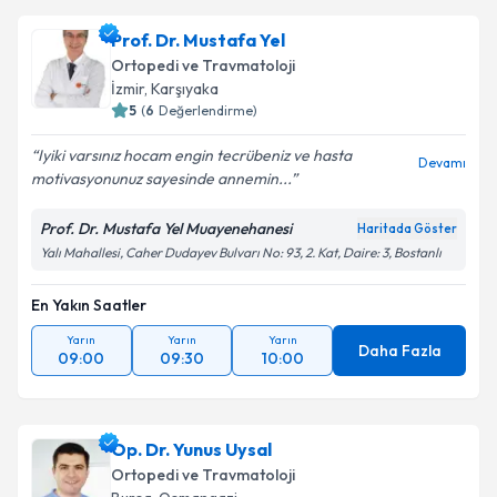
Prof. Dr. Mustafa Yel
Ortopedi ve Travmatoloji
İzmir
,
Karşıyaka
5
(
6
Değerlendirme)
Iyiki varsınız hocam engin tecrübeniz ve hasta
Devamı
motivasyonunuz sayesinde annemin...
Prof. Dr. Mustafa Yel Muayenehanesi
Haritada Göster
Yalı Mahallesi, Caher Dudayev Bulvarı No: 93, 2. Kat, Daire: 3, Bostanlı
En Yakın Saatler
Yarın
Yarın
Yarın
Daha Fazla
09:00
09:30
10:00
Op. Dr. Yunus Uysal
Ortopedi ve Travmatoloji