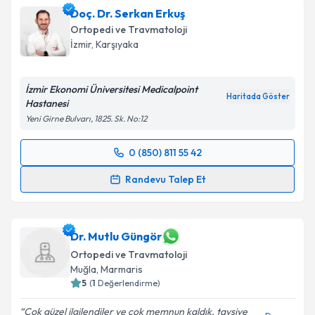
Doç. Dr. Serkan Erkuş
takvim hazırlandığında e-posta ile bilgilendireceğiz.
Ortopedi ve Travmatoloji
E-posta Adresiniz
İzmir
,
Karşıyaka
İzmir Ekonomi Üniversitesi Medicalpoint
Haritada Göster
Hastanesi
Kişisel verilerimin işlenmesine ilişkin
Aydınlatma
Yeni Girne Bulvarı, 1825. Sk. No:12
Metni
'ni okudum ve kişisel verilerimin belirtilen
kapsamda işlenmesini kabul ediyorum.
0 (850) 811 55 42
Randevu Takvimi Talebi
Randevu Talep Et
Takvim Talebini Gönder
Doç. Dr. Serkan Erkuş
için randevu takvimi talebi
oluşturun. Size bu uzmandan randevu almanız için bir
takvim hazırlandığında e-posta ile bilgilendireceğiz.
Dr. Mutlu Güngör
Ortopedi ve Travmatoloji
E-posta Adresiniz
Muğla
,
Marmaris
5
(
1
Değerlendirme)
Çok güzel ilgilendiler ve çok memnun kaldık, tavsiye