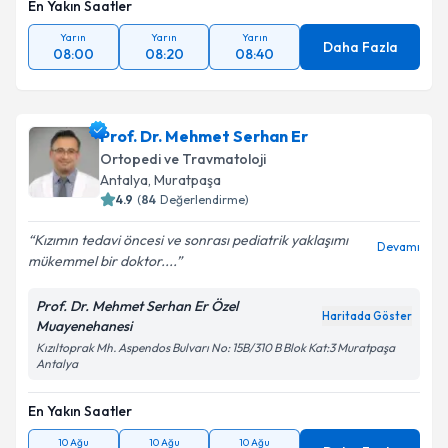
En Yakın Saatler
Yarın
Yarın
Yarın
Daha Fazla
Takvim Talebini Gönder
08:00
08:20
08:40
Prof. Dr. Mehmet Serhan Er
Ortopedi ve Travmatoloji
Antalya
,
Muratpaşa
4.9
(
84
Değerlendirme)
Kızımın tedavi öncesi ve sonrası pediatrik yaklaşımı
Devamı
mükemmel bir doktor....
Prof. Dr. Mehmet Serhan Er Özel
Haritada Göster
Muayenehanesi
Kızıltoprak Mh. Aspendos Bulvarı No: 15B/310 B Blok Kat:3 Muratpaşa
Antalya
En Yakın Saatler
10 Ağu
10 Ağu
10 Ağu