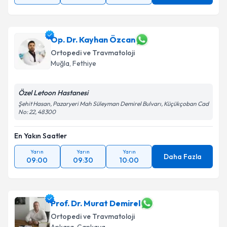
Op. Dr. Kayhan Özcan
Ortopedi ve Travmatoloji
Muğla
,
Fethiye
Özel Letoon Hastanesi
Şehit Hasan, Pazaryeri Mah Süleyman Demirel Bulvarı, Küçükçoban Cad
No: 22, 48300
En Yakın Saatler
Yarın
Yarın
Yarın
Daha Fazla
09:00
09:30
10:00
Prof. Dr. Murat Demirel
Ortopedi ve Travmatoloji