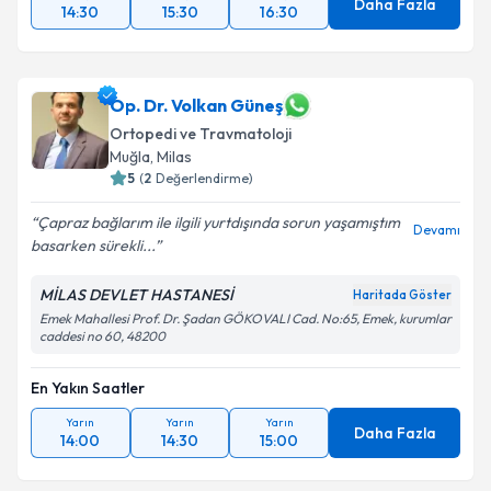
Daha Fazla
14:30
15:30
16:30
Op. Dr. Volkan Güneş
Ortopedi ve Travmatoloji
Muğla
,
Milas
5
(
2
Değerlendirme)
Çapraz bağlarım ile ilgili yurtdışında sorun yaşamıştım
Devamı
basarken sürekli...
MİLAS DEVLET HASTANESİ
Haritada Göster
Emek Mahallesi Prof. Dr. Şadan GÖKOVALI Cad. No:65, Emek, kurumlar
caddesi no 60, 48200
En Yakın Saatler
Yarın
Yarın
Yarın
Daha Fazla
14:00
14:30
15:00