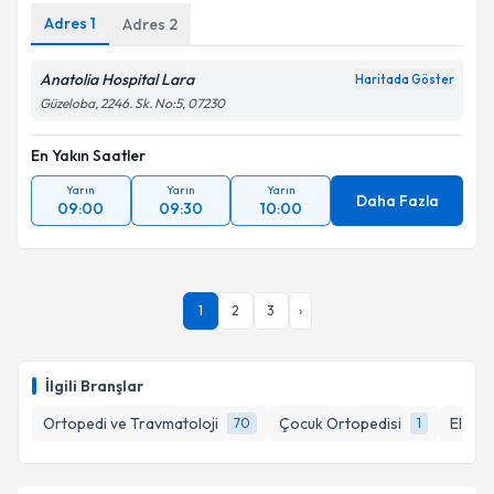
Metni
'ni okudum ve kişisel verilerimin belirtilen
Adres
1
Adres
2
kapsamda işlenmesini kabul ediyorum.
Anatolia Hospital Lara
Haritada Göster
Takvim Talebini Gönder
Güzeloba, 2246. Sk. No:5, 07230
En Yakın Saatler
Yarın
Yarın
Yarın
Daha Fazla
09:00
09:30
10:00
1
2
3
›
İlgili Branşlar
Ortopedi ve Travmatoloji
Çocuk Ortopedisi
El Cer
70
1