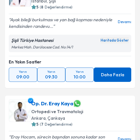
İstanbul
,
Şişli
5
(
8
Değerlendirme)
Ayak bileği burkulması ve yan bağ kopması nedeniyle
Devamı
kendisinden randevu...
Şişli Türkiye Hastanesi
Haritada Göster
Merkez Mah. Darülaceze Cad. No:14/1
En Yakın Saatler
Yarın
Yarın
Yarın
Daha Fazla
09:00
09:30
10:00
Op. Dr. Eray Kaya
Ortopedi ve Travmatoloji
Ankara
,
Çankaya
5
(
7
Değerlendirme)
Eray Hocam, sürecin başından sonuna kadar son
Devamı