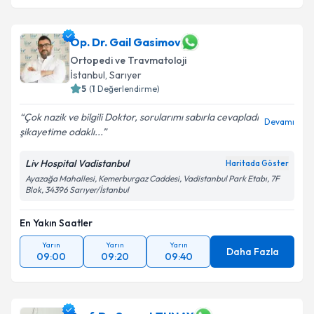
Op. Dr. Gail Gasimov
Ortopedi ve Travmatoloji
İstanbul
,
Sarıyer
5
(
1
Değerlendirme)
Çok nazik ve bilgili Doktor, sorularımı sabırla cevapladı
Devamı
şikayetime odaklı...
Liv Hospital Vadistanbul
Haritada Göster
Ayazağa Mahallesi, Kemerburgaz Caddesi, Vadistanbul Park Etabı, 7F
Blok, 34396 Sarıyer/İstanbul
En Yakın Saatler
Yarın
Yarın
Yarın
Daha Fazla
09:00
09:20
09:40