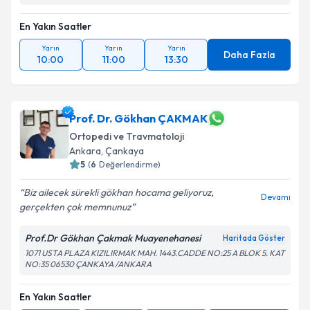
En Yakın Saatler
Yarın
Yarın
Yarın
Daha Fazla
10:00
11:00
13:30
Prof. Dr. Gökhan ÇAKMAK
Ortopedi ve Travmatoloji
Ankara
,
Çankaya
5
(
6
Değerlendirme)
Biz ailecek sürekli gökhan hocama geliyoruz,
Devamı
gerçekten çok memnunuz
Prof.Dr Gökhan Çakmak Muayenehanesi
Haritada Göster
1071 USTA PLAZA KIZILIRMAK MAH. 1443.CADDE NO:25 A BLOK 5. KAT
NO:35 06530 ÇANKAYA /ANKARA
En Yakın Saatler