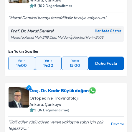
Ankara
,
Çankaya
5
(
102
Değerlendirme)
Murat Demirel hocayı tereddütsüz tavsiye ediyorum.
Prof. Dr. Murat Demirel
Haritada Göster
Mustafa Kemal Mah.2118.Cad. Maidan İş Merkezi No:4-B 108
En Yakın Saatler
Yarın
Yarın
Yarın
Daha Fazla
14:00
14:30
15:00
Doç. Dr. Kadir Büyükdoğan
Ortopedi ve Travmatoloji
Ankara
,
Çankaya
5
(
14
Değerlendirme)
İlgili güler yüzlü güven veren yaklaşımı sabrı için çok
Devamı
teşekkür...