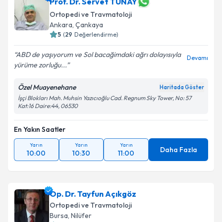
Prof. Dr. Servet TUNAY
Ortopedi ve Travmatoloji
Ankara
,
Çankaya
5
(
29
Değerlendirme)
ABD de yaşıyorum ve Sol bacağimdaki ağrı dolayısıyla
Devamı
yürüme zorluğu...
Özel Muayenehane
Haritada Göster
İşçi Blokları Mah. Muhsin Yazıcıoğlu Cad. Regnum Sky Tower, No: 57
Kat:16 Daire:44, 06530
En Yakın Saatler
Yarın
Yarın
Yarın
Daha Fazla
10:00
10:30
11:00
Op. Dr. Tayfun Açıkgöz
Ortopedi ve Travmatoloji
Bursa
,
Nilüfer