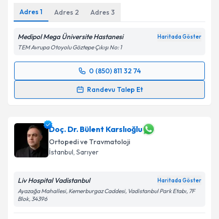
Metni
'ni okudum ve kişisel verilerimin belirtilen
Adres
1
Adres
2
Adres
3
kapsamda işlenmesini kabul ediyorum.
Medipol Mega Üniversite Hastanesi
Haritada Göster
Takvim Talebini Gönder
TEM Avrupa Otoyolu Göztepe Çıkışı No: 1
0 (850) 811 32 74
Randevu Takvimi Talebi
Randevu Talep Et
Prof. Dr. İbrahim Azboy
için randevu takvimi talebi
oluşturun. Size bu uzmandan randevu almanız için bir
takvim hazırlandığında e-posta ile bilgilendireceğiz.
Doç. Dr. Bülent Karslıoğlu
Ortopedi ve Travmatoloji
E-posta Adresiniz
İstanbul
,
Sarıyer
Liv Hospital Vadistanbul
Haritada Göster
Ayazağa Mahallesi, Kemerburgaz Caddesi, Vadistanbul Park Etabı, 7F
Kişisel verilerimin işlenmesine ilişkin
Aydınlatma
Blok, 34396
Metni
'ni okudum ve kişisel verilerimin belirtilen
kapsamda işlenmesini kabul ediyorum.