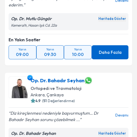
Devamı
ederim.
Kişisel verilerimin işlenmesine ilişkin
Aydınlatma
Metni
'ni okudum ve kişisel verilerimin belirtilen
Op. Dr. Mutlu Güngör
Haritada Göster
kapsamda işlenmesini kabul ediyorum.
Kemeraltı, Hasan Işık Cd. 22a
Takvim Talebini Gönder
En Yakın Saatler
Yarın
Yarın
Yarın
Daha Fazla
09:00
09:30
10:00
Op. Dr. Bahadır Seyhan
Ortopedi ve Travmatoloji
Ankara
,
Çankaya
4.9
(
51
Değerlendirme)
Diz kireçlenmesi nedeniyle başvurmuştum… Dr
Devamı
Bahadır Seyhan sorunu çözebilmek ...
Op. Dr. Bahadır Seyhan
Haritada Göster