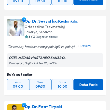
09:00
09:30
10:00
Op. Dr. Seyyid İsa Keskinkılıç
Ortopedi ve Travmatoloji
Sakarya
,
Serdivan
5
(
13
Değerlendirme)
Devamı
Dr İsa bey hastasına karşı çok ilgili ve çok iyi...
ÖZEL MEDAR HASTANESİ SAKARYA
Kemalpaşa, Bağlar Cd. No:116, 54050
En Yakın Saatler
Yarın
Yarın
Yarın
Daha Fazla
09:00
09:30
10:00
Op. Dr. Fırat Tiryaki