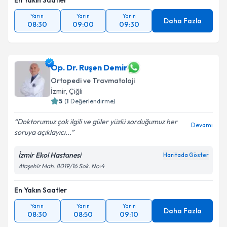
En Yakın Saatler
Yarın
Yarın
Yarın
Daha Fazla
08:30
09:00
09:30
Op. Dr. Ruşen Demir
Ortopedi ve Travmatoloji
İzmir
,
Çiğli
5
(
1
Değerlendirme)
Doktorumuz çok ilgili ve güler yüzlü sorduğumuz her
Devamı
soruya açıklayıcı...
İzmir Ekol Hastanesi
Haritada Göster
Ataşehir Mah. 8019/16 Sok. No:4
En Yakın Saatler
Yarın
Yarın
Yarın
Daha Fazla
08:30
08:50
09:10