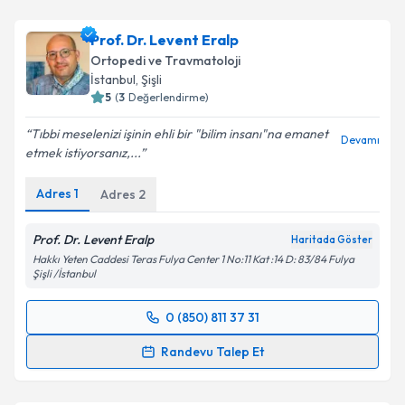
Prof. Dr. Levent Eralp
Ortopedi ve Travmatoloji
İstanbul
,
Şişli
5
(
3
Değerlendirme)
Tıbbi meselenizi işinin ehli bir "bilim insanı"na emanet
Devamı
etmek istiyorsanız,...
Adres
1
Adres
2
Prof. Dr. Levent Eralp
Haritada Göster
Hakkı Yeten Caddesi Teras Fulya Center 1 No:11 Kat :14 D: 83/84 Fulya
Şişli /İstanbul
0 (850) 811 37 31
Randevu Takvimi Talebi
Randevu Talep Et
Prof. Dr. Levent Eralp
için randevu takvimi talebi
oluşturun. Size bu uzmandan randevu almanız için bir