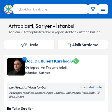
Doktor, klinik ara...
Artroplasti, Sarıyer - İstanbul
Toplam
7
Artroplasti
tedavisi yapan doktor - uzman bulundu
Filtrele
Akıllı Sıralama
Doç. Dr. Bülent Karslıoğlu
Ortopedi ve Travmatoloji
İstanbul
, Sarıyer
Liv Hospital Vadistanbul
Haritada Göster
Ayazağa Mahallesi, Kemerburgaz Caddesi, Vadistanbul Park Etabı, 7F
Blok, 34396
En Yakın Saatler