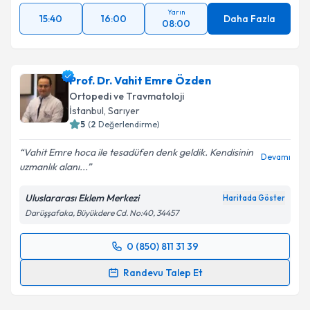
Yarın
15:40
16:00
Daha Fazla
08:00
Prof. Dr. Vahit Emre Özden
Ortopedi ve Travmatoloji
İstanbul
, Sarıyer
5
(
2
Değerlendirme)
Vahit Emre hoca ile tesadüfen denk geldik. Kendisinin
Devamı
uzmanlık alanı...
Uluslararası Eklem Merkezi
Haritada Göster
Darüşşafaka, Büyükdere Cd. No:40, 34457
0 (850) 811 31 39
Randevu Takvimi Talebi
Randevu Talep Et
Prof. Dr. Vahit Emre Özden
için randevu takvimi