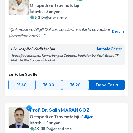
Ortopedi ve Travmatoloji
E-posta Adresiniz
İstanbul
, Sarıyer
5
(
1
Değerlendirme)
Çok nazik ve bilgili Doktor, sorularımı sabırla cevapladı
Devamı
şikayetime odaklı...
Kişisel verilerimin işlenmesine ilişkin
Aydınlatma
Metni
'ni okudum ve kişisel verilerimin belirtilen
Liv Hospital Vadistanbul
Haritada Göster
kapsamda işlenmesini kabul ediyorum.
Ayazağa Mahallesi, Kemerburgaz Caddesi, Vadistanbul Park Etabı, 7F
Blok, 34396 Sarıyer/İstanbul
Takvim Talebini Gönder
En Yakın Saatler
15:40
16:00
16:20
Daha Fazla
Prof. Dr. Salih MARANGOZ
Ortopedi ve Travmatoloji
+
1
diğer
İstanbul
, Sarıyer
4.9
(
15
Değerlendirme)