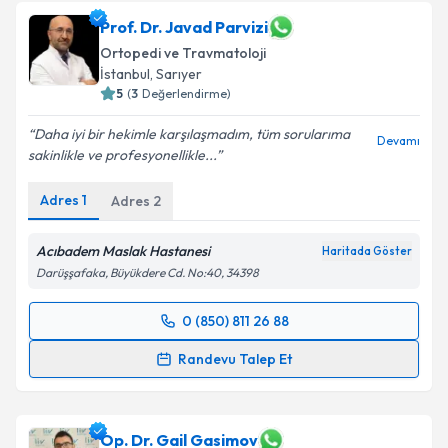
talebi oluşturun. Size bu uzmandan randevu almanız
için bir takvim hazırlandığında e-posta ile
Prof. Dr. Javad Parvizi
bilgilendireceğiz.
Ortopedi ve Travmatoloji
İstanbul
, Sarıyer
E-posta Adresiniz
5
(
3
Değerlendirme)
Daha iyi bir hekimle karşılaşmadım, tüm sorularıma
Devamı
sakinlikle ve profesyonellikle...
Kişisel verilerimin işlenmesine ilişkin
Aydınlatma
Adres
1
Adres
2
Metni
'ni okudum ve kişisel verilerimin belirtilen
kapsamda işlenmesini kabul ediyorum.
Acıbadem Maslak Hastanesi
Haritada Göster
Darüşşafaka, Büyükdere Cd. No:40, 34398
Takvim Talebini Gönder
0 (850) 811 26 88
Randevu Takvimi Talebi
Randevu Talep Et
Prof. Dr. Javad Parvizi
için randevu takvimi talebi
oluşturun. Size bu uzmandan randevu almanız için bir
takvim hazırlandığında e-posta ile bilgilendireceğiz.
Op. Dr. Gail Gasimov