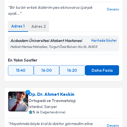
Bir kız bir erkek ikizlerim pes ekinovarus (çarpık
Devamı
ayak...
Adres
1
Adres
2
Acıbadem Üniversitesi Atakent Hastanesi
Haritada Göster
Halkalı Merkez Mahallesi, Turgut Özal Bulvarı No:16, 34303
En Yakın Saatler
15:40
16:00
16:20
Daha Fazla
Op. Dr. Ahmet Keskin
Ortopedi ve Travmatoloji
İstanbul
, Sarıyer
5
(
4
Değerlendirme)
Hayatımda böyle kral bi doktor görmedim eline
Devamı