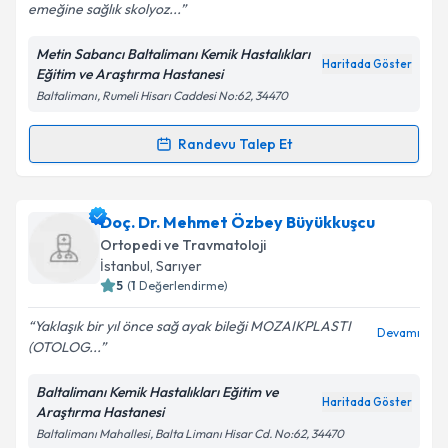
emeğine sağlık skolyoz...
Metin Sabancı Baltalimanı Kemik Hastalıkları
Haritada Göster
Eğitim ve Araştırma Hastanesi
Baltalimanı, Rumeli Hisarı Caddesi No:62, 34470
Randevu Talep Et
Randevu Takvimi Talebi
Op. Dr. Ahmet Keskin
için randevu takvimi talebi
Doç. Dr. Mehmet Özbey Büyükkuşcu
oluşturun. Size bu uzmandan randevu almanız için bir
Ortopedi ve Travmatoloji
takvim hazırlandığında e-posta ile bilgilendireceğiz.
İstanbul
, Sarıyer
5
(
1
Değerlendirme)
E-posta Adresiniz
Yaklaşık bir yıl önce sağ ayak bileği MOZAIKPLASTI
Devamı
(OTOLOG...
Baltalimanı Kemik Hastalıkları Eğitim ve
Kişisel verilerimin işlenmesine ilişkin
Aydınlatma
Haritada Göster
Araştırma Hastanesi
Metni
'ni okudum ve kişisel verilerimin belirtilen
Baltalimanı Mahallesi, Balta Limanı Hisar Cd. No:62, 34470
kapsamda işlenmesini kabul ediyorum.