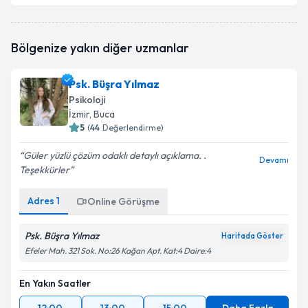
Klinik Psikolog Sema Usta Taşkın
için randevu
Bölgenize yakın diğer uzmanlar
takvimi talebi oluşturun. Size bu uzmandan randevu
almanız için bir takvim hazırlandığında e-posta ile
bilgilendireceğiz.
Psk. Büşra Yılmaz
Psikoloji
E-posta Adresiniz
İzmir
, Buca
5
(
44
Değerlendirme)
Güler yüzlü çözüm odaklı detaylı açıklama. .
Devamı
Teşekkürler
Kişisel verilerimin işlenmesine ilişkin
Aydınlatma
Metni
'ni okudum ve kişisel verilerimin belirtilen
kapsamda işlenmesini kabul ediyorum.
Adres
1
Online Görüşme
Psk. Büşra Yılmaz
Haritada Göster
Takvim Talebini Gönder
Efeler Mah. 321 Sok. No:26 Kağan Apt. Kat:4 Daire:4
En Yakın Saatler