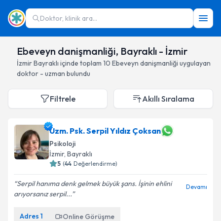
Doktor, klinik ara...
Ebeveyn danişmanliği, Bayraklı - İzmir
İzmir
Bayraklı
içinde toplam
10
Ebeveyn danişmanliği
uygulayan
doktor - uzman bulundu
Filtrele
Akıllı Sıralama
Uzm. Psk. Serpil Yıldız Çoksan
Psikoloji
İzmir
, Bayraklı
5
(
44
Değerlendirme)
Serpil hanıma denk gelmek büyük şans. İşinin ehlini
Devamı
arıyorsanız serpil...
Adres
1
Online Görüşme