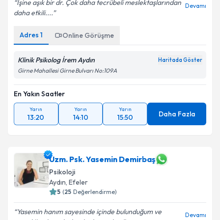
İşine aşık bir dr. Çok daha tecrübeli meslektaşlarından
Devamı
daha etkili....
Adres
1
Online Görüşme
Kişisel verilerimin işlenmesine ilişkin
Aydınlatma
Metni
'ni okudum ve kişisel verilerimin belirtilen
Klinik Psikolog İrem Aydın
Haritada Göster
kapsamda işlenmesini kabul ediyorum.
Girne Mahallesi Girne Bulvarı No:109A
En Yakın Saatler
Takvim Talebini Gönder
Yarın
Yarın
Yarın
Daha Fazla
13:20
14:10
15:50
Uzm. Psk. Yasemin Demirbaş
Psikoloji
Aydın
, Efeler
5
(
25
Değerlendirme)
Yasemin hanım sayesinde içinde bulunduğum ve
Devamı