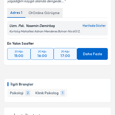
yaşadığım kaygılı alanda dengede...
Adres
1
Online Görüşme
Uzm. Psk. Yasemin Demirbaş
Haritada Göster
Kurtuluş Mahallesi Adnan Menderes Bulvarı No:60/2,
En Yakın Saatler
20 Ağu
20 Ağu
20 Ağu
Daha Fazla
15:00
16:00
17:00
İlgili Branşlar
Psikoloji
Klinik Psikolog
2
1