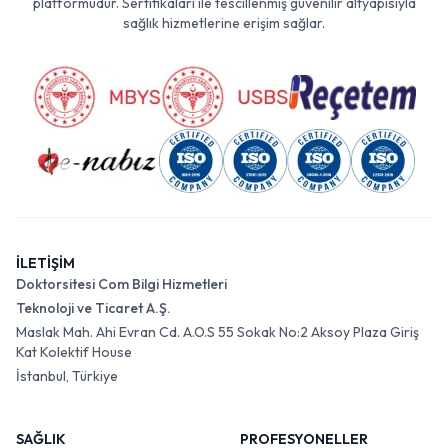
platformudur. Sertifikaları ile tescillenmiş güvenilir altyapısıyla
sağlık hizmetlerine erişim sağlar.
İLETİŞİM
Doktorsitesi Com Bilgi Hizmetleri
Teknoloji ve Ticaret A.Ş.
Maslak Mah. Ahi Evran Cd. A.O.S 55 Sokak No:2 Aksoy Plaza Giriş
Kat Kolektif House
İstanbul, Türkiye
SAĞLIK
PROFESYONELLER