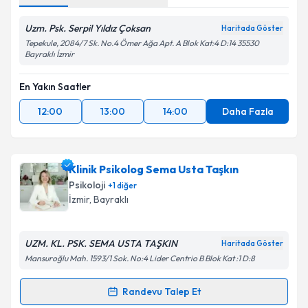
Uzm. Psk. Serpil Yıldız Çoksan
Haritada Göster
Tepekule, 2084/7 Sk. No.4 Ömer Ağa Apt. A Blok Kat:4 D:14 35530
Bayraklı İzmir
En Yakın Saatler
12:00
13:00
14:00
Daha Fazla
Klinik Psikolog Sema Usta Taşkın
Psikoloji
+
1
diğer
İzmir
, Bayraklı
UZM. KL. PSK. SEMA USTA TAŞKIN
Haritada Göster
Mansuroğlu Mah. 1593/1 Sok. No:4 Lider Centrio B Blok Kat :1 D:8
Randevu Talep Et
Randevu Takvimi Talebi