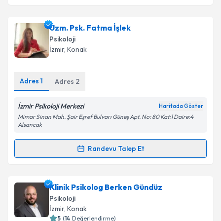
Uzm. Psk. Fatma İşlek
Psikoloji
İzmir
, Konak
Adres
1
Adres
2
İzmir Psikoloji Merkezi
Haritada Göster
Mimar Sinan Mah. Şair Eşref Bulvarı Güneş Apt. No: 80 Kat:1 Daire:4
Alsancak
Randevu Talep Et
Randevu Takvimi Talebi
Uzm. Psk. Fatma İşlek
için randevu takvimi talebi
Klinik Psikolog Berken Gündüz
oluşturun. Size bu uzmandan randevu almanız için bir
Psikoloji
takvim hazırlandığında e-posta ile bilgilendireceğiz.
İzmir
, Konak
5
(
14
Değerlendirme)