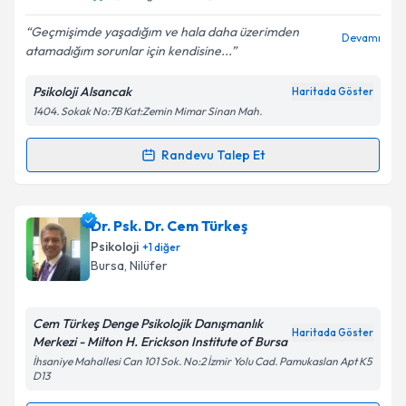
E-posta Adresiniz
Geçmişimde yaşadığım ve hala daha üzerimden
Devamı
atamadığım sorunlar için kendisine...
Psikoloji Alsancak
Haritada Göster
Kişisel verilerimin işlenmesine ilişkin
Aydınlatma
1404. Sokak No:7B Kat:Zemin Mimar Sinan Mah.
Metni
'ni okudum ve kişisel verilerimin belirtilen
kapsamda işlenmesini kabul ediyorum.
Randevu Talep Et
Randevu Takvimi Talebi
Takvim Talebini Gönder
Klinik Psikolog Berken Gündüz
için randevu takvimi
Dr. Psk. Dr. Cem Türkeş
talebi oluşturun. Size bu uzmandan randevu almanız
Psikoloji
+
1
diğer
için bir takvim hazırlandığında e-posta ile
Bursa
, Nilüfer
bilgilendireceğiz.
E-posta Adresiniz
Cem Türkeş Denge Psikolojik Danışmanlık
Haritada Göster
Merkezi - Milton H. Erickson Institute of Bursa
İhsaniye Mahallesi Can 101 Sok. No:2 İzmir Yolu Cad. Pamukaslan Apt K5
D13
Kişisel verilerimin işlenmesine ilişkin
Aydınlatma