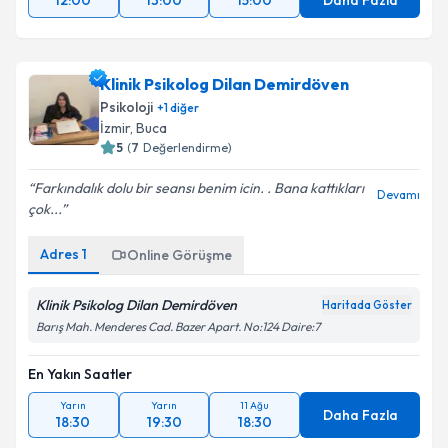
12:00
13:00
15:00
Daha Fazla
Klinik Psikolog Dilan Demirdöven
Psikoloji
+
1
diğer
İzmir
, Buca
5
(
7
Değerlendirme)
Farkındalık dolu bir seansı benim icin. . Bana kattıkları
Devamı
çok...
Adres
1
Online Görüşme
Klinik Psikolog Dilan Demirdöven
Haritada Göster
Barış Mah. Menderes Cad. Bazer Apart. No:124 Daire:7
En Yakın Saatler
Yarın
Yarın
11 Ağu
Daha Fazla
18:30
19:30
18:30