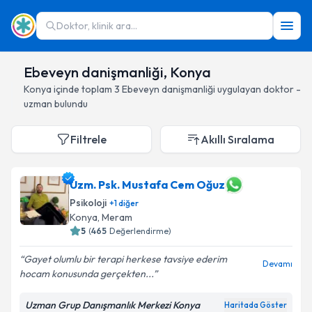
Doktor, klinik ara...
Ebeveyn danişmanliği, Konya
Konya
içinde toplam
3
Ebeveyn danişmanliği
uygulayan doktor -
uzman bulundu
Filtrele
Akıllı Sıralama
Uzm. Psk. Mustafa Cem Oğuz
Psikoloji
+
1
diğer
Konya
, Meram
5
(
465
Değerlendirme)
Gayet olumlu bir terapi herkese tavsiye ederim
Devamı
hocam konusunda gerçekten...
Uzman Grup Danışmanlık Merkezi Konya
Haritada Göster