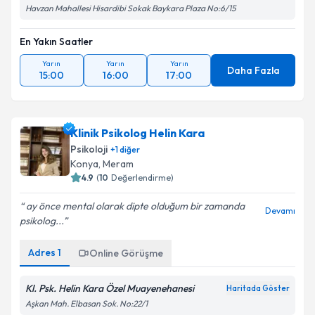
Havzan Mahallesi Hisardibi Sokak Baykara Plaza No:6/15
En Yakın Saatler
Yarın
Yarın
Yarın
Daha Fazla
15:00
16:00
17:00
Klinik Psikolog Helin Kara
Psikoloji
+
1
diğer
Konya
, Meram
4.9
(
10
Değerlendirme)
ay önce mental olarak dipte olduğum bir zamanda
Devamı
psikolog...
Adres
1
Online Görüşme
Kl. Psk. Helin Kara Özel Muayenehanesi
Haritada Göster
Aşkan Mah. Elbasan Sok. No:22/1