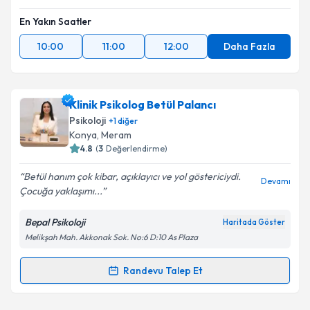
En Yakın Saatler
10:00
11:00
12:00
Daha Fazla
Klinik Psikolog Betül Palancı
Psikoloji
+
1
diğer
Konya
, Meram
4.8
(
3
Değerlendirme)
Betül hanım çok kibar, açıklayıcı ve yol göstericiydi.
Devamı
Çocuğa yaklaşımı...
Bepal Psikoloji
Haritada Göster
Melikşah Mah. Akkonak Sok. No:6 D:10 As Plaza
Randevu Talep Et
Randevu Takvimi Talebi