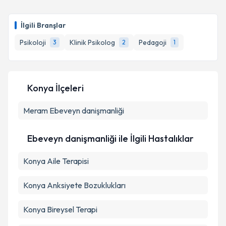
Klinik Psikolog Betül Palancı
için randevu takvimi
talebi oluşturun. Size bu uzmandan randevu almanız
İlgili Branşlar
için bir takvim hazırlandığında e-posta ile
bilgilendireceğiz.
Psikoloji
Klinik Psikolog
Pedagoji
3
2
1
E-posta Adresiniz
Konya İlçeleri
Meram
Kişisel verilerimin işlenmesine ilişkin
Ebeveyn danişmanliği
Aydınlatma
Metni
'ni okudum ve kişisel verilerimin belirtilen
kapsamda işlenmesini kabul ediyorum.
Ebeveyn danişmanliği ile İlgili Hastalıklar
Konya Aile Terapisi
Takvim Talebini Gönder
Konya Anksiyete Bozuklukları
Konya Bireysel Terapi