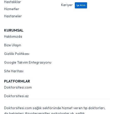
Hastalıklar
Kariyer
İşe Alım
Hizmetler
Hastaneler
KURUMSAL
Hakkımızda
Bize Ulaşın
Gizlilik Politikası
Google Takvim Entegrasyonu
Site Haritası
PLATFORMLAR
Doktorsitesi.com
Doktorsitesi.az
Doktorsitesi.com sağlık sektöründe hizmet veren tıp doktorları,
diş hekimleri, fizyoterapistler, psikologlar vb. sağlık