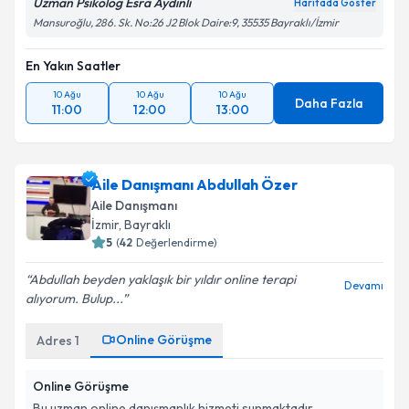
Uzman Psikolog Esra Aydınlı
Haritada Göster
Mansuroğlu, 286. Sk. No:26 J2 Blok Daire:9, 35535 Bayraklı/İzmir
En Yakın Saatler
10 Ağu
10 Ağu
10 Ağu
Daha Fazla
11:00
12:00
13:00
Aile Danışmanı Abdullah Özer
Aile Danışmanı
İzmir
, Bayraklı
5
(
42
Değerlendirme)
Abdullah beyden yaklaşık bir yıldır online terapi
Devamı
alıyorum. Bulup...
Online Görüşme
Adres
1
Online Görüşme
Bu uzman online danışmanlık hizmeti sunmaktadır.