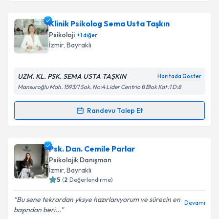
Uzm. Psk. Şeyma Altunkalem
için randevu takvimi
talebi oluşturun. Size bu uzmandan randevu almanız
Klinik Psikolog Sema Usta Taşkın
için bir takvim hazırlandığında e-posta ile
bilgilendireceğiz.
Psikoloji
+
1
diğer
İzmir
, Bayraklı
E-posta Adresiniz
UZM. KL. PSK. SEMA USTA TAŞKIN
Haritada Göster
Mansuroğlu Mah. 1593/1 Sok. No:4 Lider Centrio B Blok Kat :1 D:8
Kişisel verilerimin işlenmesine ilişkin
Aydınlatma
Randevu Talep Et
Metni
'ni okudum ve kişisel verilerimin belirtilen
Randevu Takvimi Talebi
kapsamda işlenmesini kabul ediyorum.
Klinik Psikolog Sema Usta Taşkın
için randevu
Psk. Dan. Cemile Parlar
Takvim Talebini Gönder
takvimi talebi oluşturun. Size bu uzmandan randevu
Psikolojik Danışman
almanız için bir takvim hazırlandığında e-posta ile
İzmir
, Bayraklı
bilgilendireceğiz.
5
(
2
Değerlendirme)
E-posta Adresiniz
Bu sene tekrardan yksye hazırlanıyorum ve sürecin en
Devamı
başından beri...