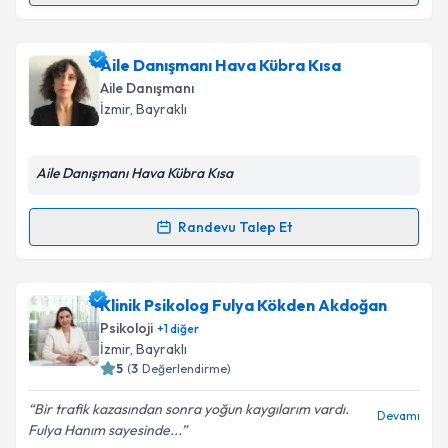
Psk. İpek Günay Baydaroğulları
için randevu
Aile Danışmanı Hava Kübra Kısa
takvimi talebi oluşturun. Size bu uzmandan randevu
Aile Danışmanı
almanız için bir takvim hazırlandığında e-posta ile
İzmir
, Bayraklı
bilgilendireceğiz.
E-posta Adresiniz
Aile Danışmanı Hava Kübra Kısa
Randevu Talep Et
Randevu Takvimi Talebi
Kişisel verilerimin işlenmesine ilişkin
Aydınlatma
Metni
'ni okudum ve kişisel verilerimin belirtilen
kapsamda işlenmesini kabul ediyorum.
Aile Danışmanı Hava Kübra Kısa
için randevu
Klinik Psikolog Fulya Kökden Akdoğan
takvimi talebi oluşturun. Size bu uzmandan randevu
Psikoloji
+
1
diğer
almanız için bir takvim hazırlandığında e-posta ile
İzmir
, Bayraklı
bilgilendireceğiz.
Takvim Talebini Gönder
5
(
3
Değerlendirme)
E-posta Adresiniz
Bir trafik kazasından sonra yoğun kaygılarım vardı.
Devamı
Fulya Hanım sayesinde...