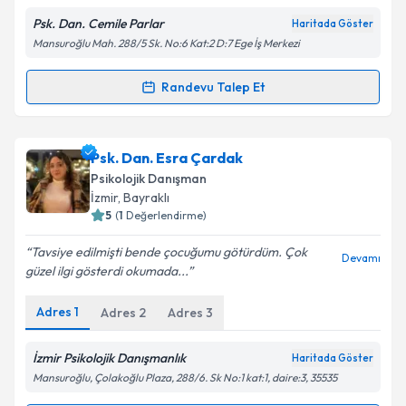
Psk. Dan. Cemile Parlar
Haritada Göster
Mansuroğlu Mah. 288/5 Sk. No:6 Kat:2 D:7 Ege İş Merkezi
Kişisel verilerimin işlenmesine ilişkin
Aydınlatma
Metni
'ni okudum ve kişisel verilerimin belirtilen
kapsamda işlenmesini kabul ediyorum.
Randevu Talep Et
Randevu Takvimi Talebi
Takvim Talebini Gönder
Psk. Dan. Cemile Parlar
için randevu takvimi talebi
Psk. Dan. Esra Çardak
oluşturun. Size bu uzmandan randevu almanız için bir
Psikolojik Danışman
takvim hazırlandığında e-posta ile bilgilendireceğiz.
İzmir
, Bayraklı
5
(
1
Değerlendirme)
E-posta Adresiniz
Tavsiye edilmişti bende çocuğumu götürdüm. Çok
Devamı
güzel ilgi gösterdi okumada...
Adres
1
Adres
2
Adres
3
Kişisel verilerimin işlenmesine ilişkin
Aydınlatma
Metni
'ni okudum ve kişisel verilerimin belirtilen
kapsamda işlenmesini kabul ediyorum.
İzmir Psikolojik Danışmanlık
Haritada Göster
Mansuroğlu, Çolakoğlu Plaza, 288/6. Sk No:1 kat:1, daire:3, 35535