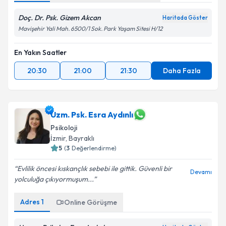
Doç. Dr. Psk. Gizem Akcan
Haritada Göster
Mavişehir Yali Mah. 6500/1 Sok. Park Yaşam Sitesi H/12
En Yakın Saatler
20:30
21:00
21:30
Daha Fazla
Uzm. Psk. Esra Aydınlı
Psikoloji
İzmir
, Bayraklı
5
(
3
Değerlendirme)
Evlilik öncesi kıskançlık sebebi ile gittik. Güvenli bir
Devamı
yolculuğa çıkıyormuşum...
Adres
1
Online Görüşme