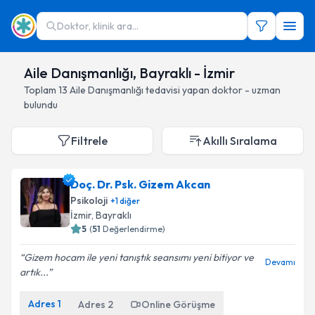
Doktor, klinik ara...
Aile Danışmanlığı, Bayraklı - İzmir
Toplam
13
Aile Danışmanlığı
tedavisi yapan doktor - uzman
bulundu
Filtrele
Akıllı Sıralama
Doç. Dr. Psk. Gizem Akcan
Psikoloji
+
1
diğer
İzmir
, Bayraklı
5
(
51
Değerlendirme)
Gizem hocam ile yeni tanıştık seansımı yeni bitiyor ve
Devamı
artık...
Adres
1
Adres
2
Online Görüşme