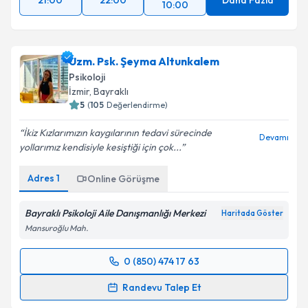
21:00
22:00
Daha Fazla
10:00
Uzm. Psk. Şeyma Altunkalem
Psikoloji
İzmir
, Bayraklı
5
(
105
Değerlendirme)
İkiz Kızlarımızın kaygılarının tedavi sürecinde
Devamı
yollarımız kendisiyle kesiştiği için çok...
Adres
1
Online Görüşme
Bayraklı Psikoloji Aile Danışmanlığı Merkezi
Haritada Göster
Mansuroğlu Mah.
0 (850) 474 17 63
Randevu Takvimi Talebi
Randevu Talep Et