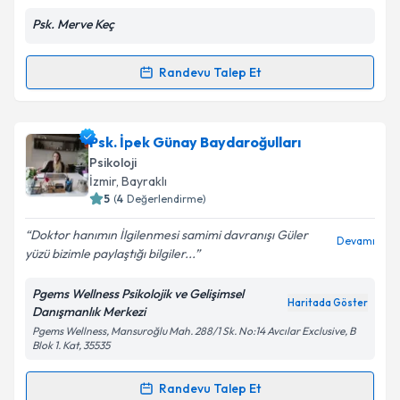
Psk. Merve Keç
Randevu Talep Et
Randevu Takvimi Talebi
Kişisel verilerimin işlenmesine ilişkin
Aydınlatma
Metni
'ni okudum ve kişisel verilerimin belirtilen
kapsamda işlenmesini kabul ediyorum.
Psk. Merve Keç
için randevu takvimi talebi oluşturun.
Psk. İpek Günay Baydaroğulları
Size bu uzmandan randevu almanız için bir takvim
Psikoloji
hazırlandığında e-posta ile bilgilendireceğiz.
Takvim Talebini Gönder
İzmir
, Bayraklı
5
(
4
Değerlendirme)
E-posta Adresiniz
Doktor hanımın İlgilenmesi samimi davranışı Güler
Devamı
yüzü bizimle paylaştığı bilgiler...
Pgems Wellness Psikolojik ve Gelişimsel
Kişisel verilerimin işlenmesine ilişkin
Aydınlatma
Haritada Göster
Danışmanlık Merkezi
Metni
'ni okudum ve kişisel verilerimin belirtilen
Pgems Wellness, Mansuroğlu Mah. 288/1 Sk. No:14 Avcılar Exclusive, B
kapsamda işlenmesini kabul ediyorum.
Blok 1. Kat, 35535
Randevu Talep Et
Takvim Talebini Gönder
Randevu Takvimi Talebi