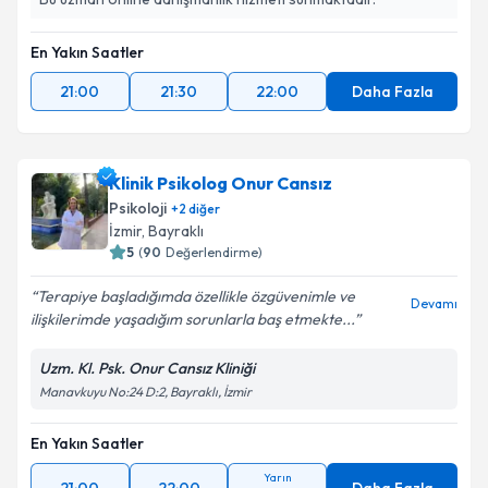
En Yakın Saatler
21:00
21:30
22:00
Daha Fazla
Klinik Psikolog Onur Cansız
Psikoloji
+
2
diğer
İzmir
, Bayraklı
5
(
90
Değerlendirme)
Terapiye başladığımda özellikle özgüvenimle ve
Devamı
ilişkilerimde yaşadığım sorunlarla baş etmekte...
Uzm. Kl. Psk. Onur Cansız Kliniği
Manavkuyu No:24 D:2, Bayraklı, İzmir
En Yakın Saatler
Yarın