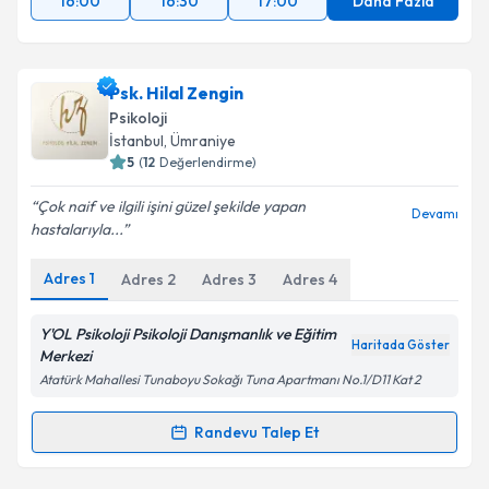
16:00
16:30
17:00
Daha Fazla
Psk. Hilal Zengin
Psikoloji
İstanbul
, Ümraniye
5
(
12
Değerlendirme)
Çok naif ve ilgili işini güzel şekilde yapan
Devamı
hastalarıyla...
Adres
1
Adres
2
Adres
3
Adres
4
Y'OL Psikoloji Psikoloji Danışmanlık ve Eğitim
Haritada Göster
Merkezi
Atatürk Mahallesi Tunaboyu Sokağı Tuna Apartmanı No.1/D11 Kat 2
Randevu Talep Et
Randevu Takvimi Talebi