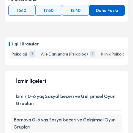
Takvim Talebini Gönder
16:10
17:50
18:40
Daha Fazla
İlgili Branşlar
Psikoloji
Aile Danışmanı (Psikolog)
Klinik Psikolog
3
1
1
İzmir İlçeleri
İzmir
0-6 yaş Sosyal beceri ve Gelişimsel Oyun
Grupları
Bornova
0-6 yaş Sosyal beceri ve Gelişimsel Oyun
Grupları