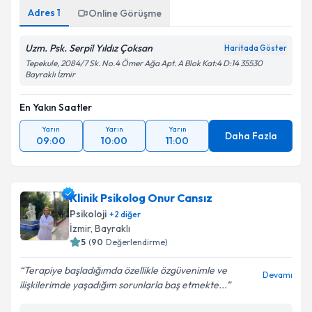
Adres
1
Online Görüşme
Uzm. Psk. Serpil Yıldız Çoksan
Haritada Göster
Tepekule, 2084/7 Sk. No.4 Ömer Ağa Apt. A Blok Kat:4 D:14 35530
Bayraklı İzmir
En Yakın Saatler
Yarın
Yarın
Yarın
Daha Fazla
09:00
10:00
11:00
Klinik Psikolog Onur Cansız
Psikoloji
+
2
diğer
İzmir
, Bayraklı
5
(
90
Değerlendirme)
Terapiye başladığımda özellikle özgüvenimle ve
Devamı
ilişkilerimde yaşadığım sorunlarla baş etmekte...