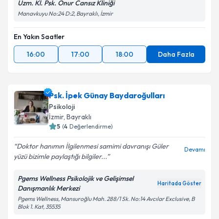
Uzm. Kl. Psk. Onur Cansız Kliniği
Manavkuyu No:24 D:2, Bayraklı, İzmir
En Yakın Saatler
16:00
17:00
18:00
Daha Fazla
Psk. İpek Günay Baydaroğulları
Psikoloji
İzmir
, Bayraklı
5
(
4
Değerlendirme)
Doktor hanımın İlgilenmesi samimi davranışı Güler
Devamı
yüzü bizimle paylaştığı bilgiler...
Pgems Wellness Psikolojik ve Gelişimsel
Haritada Göster
Danışmanlık Merkezi
Pgems Wellness, Mansuroğlu Mah. 288/1 Sk. No:14 Avcılar Exclusive, B
Blok 1. Kat, 35535