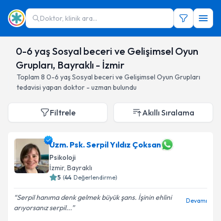
Doktor, klinik ara...
0-6 yaş Sosyal beceri ve Gelişimsel Oyun
Grupları, Bayraklı - İzmir
Toplam
8
0-6 yaş Sosyal beceri ve Gelişimsel Oyun Grupları
tedavisi yapan doktor - uzman bulundu
Filtrele
Akıllı Sıralama
Uzm. Psk. Serpil Yıldız Çoksan
Psikoloji
İzmir
, Bayraklı
5
(
44
Değerlendirme)
Serpil hanıma denk gelmek büyük şans. İşinin ehlini
Devamı
arıyorsanız serpil...