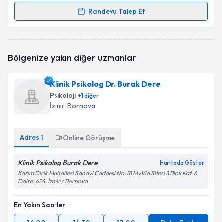
Randevu Talep Et
Randevu Takvimi Talebi
Psk. İpek Günay Baydaroğulları
için randevu
Bölgenize yakın diğer uzmanlar
takvimi talebi oluşturun. Size bu uzmandan randevu
almanız için bir takvim hazırlandığında e-posta ile
bilgilendireceğiz.
Klinik Psikolog Dr. Burak Dere
Psikoloji
+
1
diğer
E-posta Adresiniz
İzmir
, Bornova
Adres
1
Online Görüşme
Kişisel verilerimin işlenmesine ilişkin
Aydınlatma
Metni
'ni okudum ve kişisel verilerimin belirtilen
Klinik Psikolog Burak Dere
Haritada Göster
kapsamda işlenmesini kabul ediyorum.
Kazım Dirik Mahallesi Sanayi Caddesi No: 31 MyVia Sitesi B Blok Kat: 6
Daire: 624. İzmir / Bornova
Takvim Talebini Gönder
En Yakın Saatler