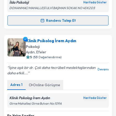
İlda Psikoloji
Haritada Göster
DONANMACI MAHALLESİ ULVİ BAŞMAN SOKAK NO 45 K2 D3
Kişisel verilerimin işlenmesine ilişkin
Aydınlatma
Randevu Talep Et
Randevu Takvimi Talebi
Metni
'ni okudum ve kişisel verilerimin belirtilen
kapsamda işlenmesini kabul ediyorum.
Klinik Psikolog Emek Öykü Kaya
için randevu
Klinik Psikolog İrem Aydın
takvimi talebi oluşturun. Size bu uzmandan randevu
Takvim Talebini Gönder
Psikoloji
almanız için bir takvim hazırlandığında e-posta ile
Aydın
, Efeler
bilgilendireceğiz.
5
(
53
Değerlendirme)
E-posta Adresiniz
İşine aşık bir dr. Çok daha tecrübeli meslektaşlarından
Devamı
daha etkili....
Adres
1
Online Görüşme
Kişisel verilerimin işlenmesine ilişkin
Aydınlatma
Metni
'ni okudum ve kişisel verilerimin belirtilen
Klinik Psikolog İrem Aydın
Haritada Göster
kapsamda işlenmesini kabul ediyorum.
Girne Mahallesi Girne Bulvarı No:109A
En Yakın Saatler