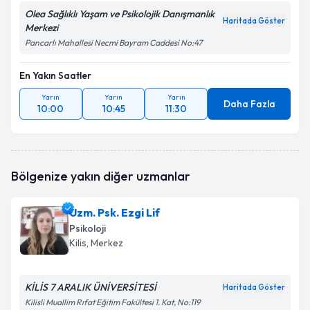
Olea Sağlıklı Yaşam ve Psikolojik Danışmanlık
Haritada Göster
Merkezi
Pancarlı Mahallesi Necmi Bayram Caddesi No:47
En Yakın Saatler
Yarın
Yarın
Yarın
Daha Fazla
10:00
10:45
11:30
Bölgenize yakın diğer uzmanlar
Uzm. Psk. Ezgi Lif
Psikoloji
Kilis
, Merkez
KİLİS 7 ARALIK ÜNİVERSİTESİ
Haritada Göster
Kilisli Muallim Rıfat Eğitim Fakültesi 1. Kat, No:119