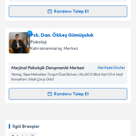
Randevu Talep Et
Randevu Takvimi Talebi
Uzm. Psk. Ezgi Lif
için randevu takvimi talebi
Psk. Dan. Ökkeş Gümüşoluk
oluşturun. Size bu uzmandan randevu almanız için bir
Psikoloji
takvim hazırlandığında e-posta ile bilgilendireceğiz.
Kahramanmaraş
, Merkez
E-posta Adresiniz
Marjinal Psikolojik Danışmanlık Merkezi
Haritada Göster
Yamaç Tepe Mahallesi Turgut Özal Bulvarı, No:80 D Blok Kat:1 D:4 Vadi
Konakları (Vadi Çarşı Üstü)
Kişisel verilerimin işlenmesine ilişkin
Aydınlatma
Randevu Talep Et
Metni
'ni okudum ve kişisel verilerimin belirtilen
Randevu Takvimi Talebi
kapsamda işlenmesini kabul ediyorum.
Psk. Dan. Ökkeş Gümüşoluk
için randevu takvimi
Takvim Talebini Gönder
talebi oluşturun. Size bu uzmandan randevu almanız
İlgili Branşlar
için bir takvim hazırlandığında e-posta ile
bilgilendireceğiz.