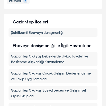
Psikoloji
1
E-posta Adresiniz
Gaziantep İlçeleri
Şehitkamil
Kişisel verilerimin işlenmesine ilişkin
Ebeveyn danişmanliği
Aydınlatma
Metni
'ni okudum ve kişisel verilerimin belirtilen
kapsamda işlenmesini kabul ediyorum.
Ebeveyn danişmanliği ile İlgili Hastalıklar
Gaziantep 0-3 yaş bebeklerde Uyku, Tuvalet ve
Takvim Talebini Gönder
Beslenme Alışkanlığı Kazandırma
Gaziantep 0-6 yaş Çocuk Gelişim Değerlendirme
ve Takip Uygulamaları
Gaziantep 0-6 yaş Sosyal beceri ve Gelişimsel
Oyun Grupları