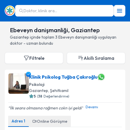
Doktor, klinik ara...
Ebeveyn danişmanliği, Gaziantep
Gaziantep
içinde toplam
3
Ebeveyn danişmanliği
uygulayan
doktor - uzman bulundu
Filtrele
Akıllı Sıralama
Klinik Psikolog Tuğba Çakıroğlu
Psikoloji
Gaziantep
, Şehitkamil
5
(
38
Değerlendirme)
Devamı
İlk seans olmasına rağmen cokn iyi geldi
Adres
1
Online Görüşme