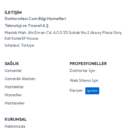
İLETİŞİM
Doktorsitesi Com Bilgi Hizmetleri
Teknoloji ve Ticaret A.Ş.
Maslak Mah. Ahi Evran Cd. A.O.S 55 Sokak No:2 Aksoy Plaza Giriş
Kat Kolektif House
İstanbul, Türkiye
SAĞLIK
PROFESYONELLER
Uzmanlar
Doktorlar İçin
Uzmanlık Alanları
Web Siteniz İçin
Hastalıklar
Kariyer
İşe Alım
Hizmetler
Hastaneler
KURUMSAL
Hakkımızda