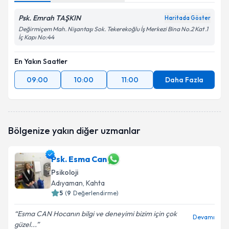
Psk. Emrah TAŞKIN
Haritada Göster
Değirmiçem Mah. Nişantaşı Sok. Tekerekoğlu İş Merkezi Bina No.2 Kat .1
İç Kapı No:44
En Yakın Saatler
09:00
10:00
11:00
Daha Fazla
Bölgenize yakın diğer uzmanlar
Psk. Esma Can
Psikoloji
Adıyaman
, Kahta
5
(
9
Değerlendirme)
Esma CAN Hocanın bilgi ve deneyimi bizim için çok
Devamı
güzel...