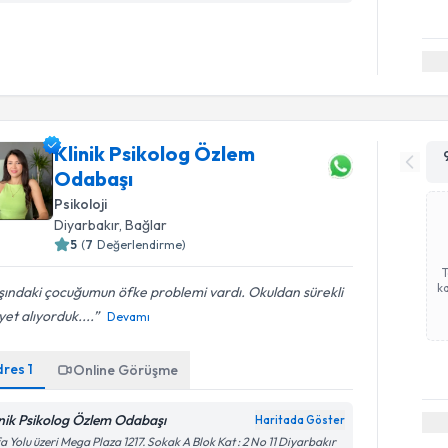
Klinik Psikolog Özlem
Odabaşı
Psikoloji
Diyarbakır
, Bağlar
5
(
7
Değerlendirme)
ka
ındaki çocuğumun öfke problemi vardı. Okuldan sürekli
yet alıyorduk....
Devamı
dres
1
Online Görüşme
inik Psikolog Özlem Odabaşı
Haritada Göster
a Yolu üzeri Mega Plaza 1217. Sokak A Blok Kat : 2 No 11 Diyarbakır