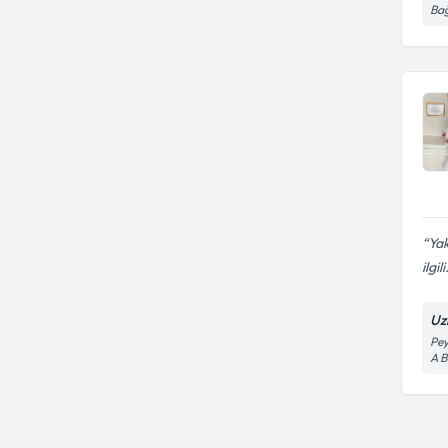
bozukluk)
Ba
Ağlama ve Öfke Nöbetleri
Yak
ilgili
Uz
Pey
A B