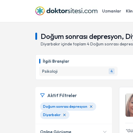
Uzmanlar
Klin
Doğum sonrası depresyon, Di
Diyarbakır
içinde toplam
4
Doğum sonrası depre
İlgili Branşlar
Psikoloji
4
Aktif Filtreler
Doğum sonrası depresyon
Diyarbakır
Gül
Online Görüşme