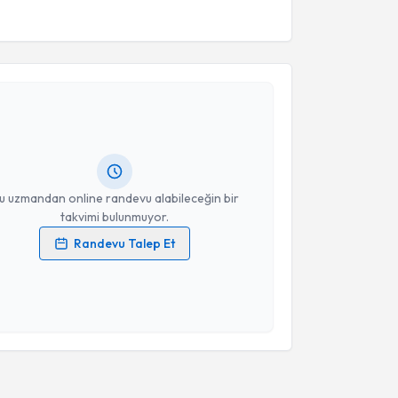
akvimi Talebi
ikolog Cemre Hazal Çevik
için randevu takvimi
turun. Size bu uzmandan randevu almanız için bir
rlandığında e-posta ile bilgilendireceğiz.
resiniz
u uzmandan online randevu alabileceğin bir
takvimi bulunmuyor.
Randevu Talep Et
 verilerimin işlenmesine ilişkin
Aydınlatma Metni
'ni
 ve kişisel verilerimin belirtilen kapsamda
esini kabul ediyorum.
Takvim Talebini Gönder