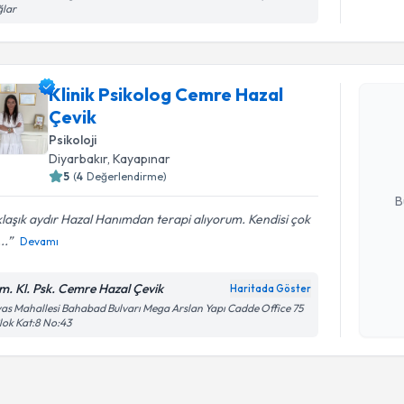
ğlar
Randevu T
Klinik Psikolog Cemre Hazal
Klinik Ps
Çevik
talebi oluş
Psikoloji
takvim hazı
Diyarbakır
, Kayapınar
E-posta Ad
5
(
4
Değerlendirme)
B
laşık aydır Hazal Hanımdan terapi alıyorum. Kendisi çok
...
Devamı
Kişisel
okudum
m. Kl. Psk. Cemre Hazal Çevik
Haritada Göster
işlenm
as Mahallesi Bahabad Bulvarı Mega Arslan Yapı Cadde Office 75
lok Kat:8 No:43