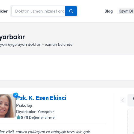
ikler
Blog
Kayıt Ol
yarbakır
syon
uygulayan doktor - uzman bulundu
Psk. K. Esen Ekinci
Psikoloji
Diyarbakır
, Yenişehir
5
(
11
Değerlendirme)
er yüzü, sabırlı yaklaşımı ve anlayışlı tavrı için çok