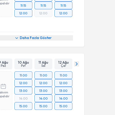
palıdır
11:15
11:15
11:15
12:00
12:00
12:00
Daha Fazla Göster
9 Ağu
10 Ağu
11 Ağu
12 Ağu
Paz
Pzt
Sal
Çar
11:00
11:00
11:00
12:00
12:00
12:00
13:00
13:00
13:00
Takvim
palıdır
14:00
14:00
14:00
15:00
15:00
15:00