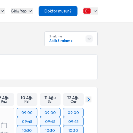
Giriş Yap
Doktor musun?
Sıralama
Akıllı Sıralama
9 Ağu
10 Ağu
11 Ağu
12 Ağu
Paz
Pzt
Sal
Çar
09:00
09:00
09:00
09:45
09:45
09:45
10:30
10:30
10:30
Takvim