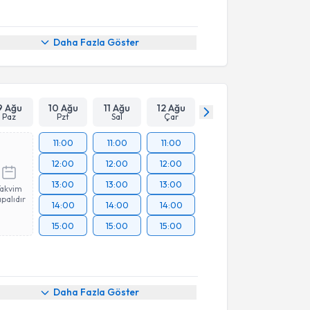
Daha Fazla Göster
9 Ağu
10 Ağu
11 Ağu
12 Ağu
Paz
Pzt
Sal
Çar
11:00
11:00
11:00
12:00
12:00
12:00
13:00
13:00
13:00
Takvim
palıdır
14:00
14:00
14:00
15:00
15:00
15:00
Daha Fazla Göster