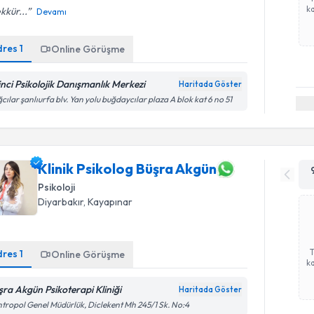
ka
kkür...
Devamı
dres
1
Online Görüşme
inci Psikolojik Danışmanlık Merkezi
Haritada Göster
cılar şanlıurfa blv. Yan yolu buğdaycılar plaza A blok kat 6 no 51
Klinik Psikolog Büşra Akgün
Psikoloji
Diyarbakır
, Kayapınar
dres
1
Online Görüşme
ka
şra Akgün Psikoterapi Kliniği
Haritada Göster
tropol Genel Müdürlük, Diclekent Mh 245/1 Sk. No:4