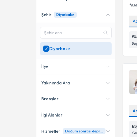
teşe
Şehir
Diyarbakır
Online danışmanlık sunan
A
uzmanları göster
Sadece
Diyarbakır
Ek
bölgesinde uzman ara
Bağ
Diyarbakır
İlçe
Yakınımda Ara
Branşlar
Konumuma yakın uzmanları
Kayapınar
göster
A
Bağlar
İlgi Alanları
Bü
Yenişehir
Hizmetler
Doğum sonrası depresyon
Psikoloji
Cen