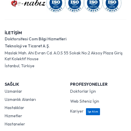
İLETİŞİM
Doktorsitesi Com Bilgi Hizmetleri
Teknoloji ve Ticaret A.Ş.
Maslak Mah. Ahi Evran Cd. A.O.S 55 Sokak No:2 Aksoy Plaza Giriş
Kat Kolektif House
İstanbul, Türkiye
SAĞLIK
PROFESYONELLER
Uzmanlar
Doktorlar İçin
Uzmanlık Alanları
Web Siteniz İçin
Hastalıklar
Kariyer
İşe Alım
Hizmetler
Hastaneler