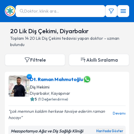
Doktor, klinik ara...
20 Lik Diş Çekimi, Diyarbakır
Toplam
14
20 Lik Diş Çekimi
tedavisi yapan doktor - uzman
bulundu
Filtrele
Akıllı Sıralama
Dt. Raman Mahmutoğlu
Diş Hekimi
Diyarbakır
, Kayapınar
5
(
1
Değerlendirme)
çok memnun kaldım herkese tavsiye ederim raman
Devamı
hocayı
Mezopotamya Ağız ve Diş Sağlığı Kliniği
Haritada Göster