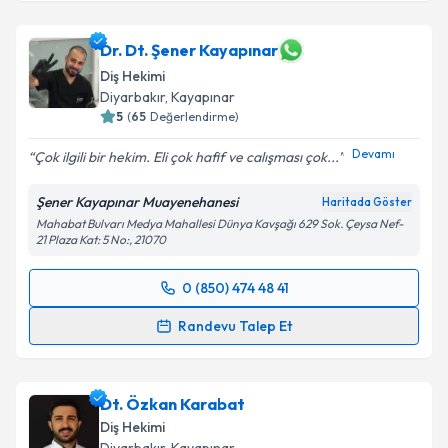
Dr. Dt. Şener Kayapınar
Diş Hekimi
Diyarbakır
, Kayapınar
5
(
65
Değerlendirme)
Devamı
Çok ilgili bir hekim. Eli çok hafif ve calışması çok...
Şener Kayapınar Muayenehanesi
Haritada Göster
Mahabat Bulvarı Medya Mahallesi Dünya Kavşağı 629 Sok. Çeysa Nef-
21 Plaza Kat: 5 No:, 21070
0 (850) 474 48 41
Randevu Takvimi Talebi
Randevu Talep Et
Dr. Dt. Şener Kayapınar
için randevu takvimi talebi
oluşturun. Size bu uzmandan randevu almanız için bir
Dt. Özkan Karabat
takvim hazırlandığında e-posta ile bilgilendireceğiz.
Diş Hekimi
E-posta Adresiniz