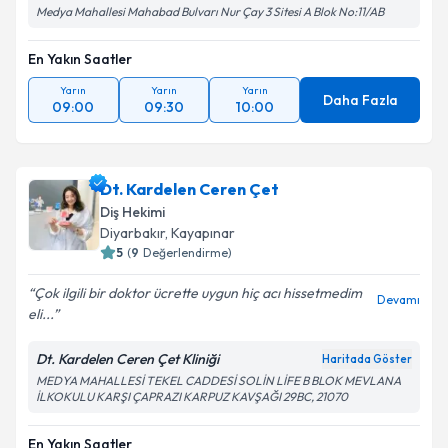
Medya Mahallesi Mahabad Bulvarı Nur Çay 3 Sitesi A Blok No:11/AB
En Yakın Saatler
Yarın
Yarın
Yarın
Daha Fazla
09:00
09:30
10:00
Dt. Kardelen Ceren Çet
Diş Hekimi
Diyarbakır
, Kayapınar
5
(
9
Değerlendirme)
Çok ilgili bir doktor ücrette uygun hiç acı hissetmedim
Devamı
eli...
Dt. Kardelen Ceren Çet Kliniği
Haritada Göster
MEDYA MAHALLESİ TEKEL CADDESİ SOLİN LİFE B BLOK MEVLANA
İLKOKULU KARŞI ÇAPRAZI KARPUZ KAVŞAĞI 29BC, 21070
En Yakın Saatler