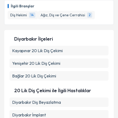
Takvim Talebini Gönder
Size bu uzmandan randevu almanız için bir takvim
İlgili Branşlar
hazırlandığında e-posta ile bilgilendireceğiz.
Diş Hekimi
Ağız, Diş ve Çene Cerrahisi
14
2
E-posta Adresiniz
Diyarbakır İlçeleri
Kişisel verilerimin işlenmesine ilişkin
Aydınlatma
Kayapınar
Metni
20 Lik Diş Çekimi
'ni okudum ve kişisel verilerimin belirtilen
kapsamda işlenmesini kabul ediyorum.
Yenişehir
20 Lik Diş Çekimi
Takvim Talebini Gönder
Bağlar
20 Lik Diş Çekimi
20 Lik Diş Çekimi ile İlgili Hastalıklar
Diyarbakır Diş Beyazlatma
Diyarbakır İmplant