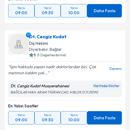
Yarın
Yarın
Yarın
Daha Fazla
09:00
09:30
10:00
Dt. Cengiz Kudat
Diş Hekimi
Diyarbakır
, Bağlar
5
(
1
Değerlendirme)
İşini hakkıyla yapan nadir doktorlardan biri. Çok
Devamı
memnun kaldım çok...
Dt. Cengiz Kudat Muayenehanesi
Haritada Göster
BAĞCILAR MAH. ARAM TİGRAN CAD. H BLOK D:11 21090
En Yakın Saatler
Yarın
Yarın
Yarın
Daha Fazla
09:00
09:30
10:00