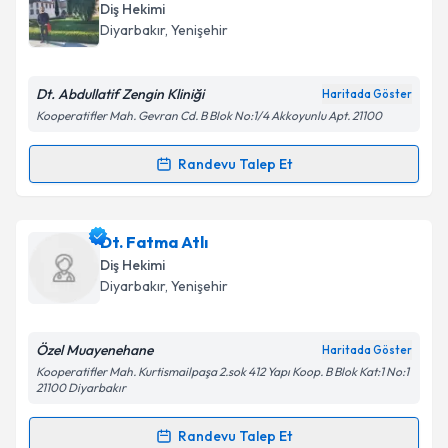
Size bu uzmandan randevu almanız için bir takvim
Takvim Talebini Gönder
Diş Hekimi
hazırlandığında e-posta ile bilgilendireceğiz.
Diyarbakır
, Yenişehir
E-posta Adresiniz
Dt. Abdullatif Zengin Kliniği
Haritada Göster
Kooperatifler Mah. Gevran Cd. B Blok No:1/4 Akkoyunlu Apt. 21100
Kişisel verilerimin işlenmesine ilişkin
Aydınlatma
Randevu Talep Et
Randevu Takvimi Talebi
Metni
'ni okudum ve kişisel verilerimin belirtilen
kapsamda işlenmesini kabul ediyorum.
Dt. Abdullatif Zengin
için randevu takvimi talebi
Dt. Fatma Atlı
oluşturun. Size bu uzmandan randevu almanız için bir
Takvim Talebini Gönder
Diş Hekimi
takvim hazırlandığında e-posta ile bilgilendireceğiz.
Diyarbakır
, Yenişehir
E-posta Adresiniz
Özel Muayenehane
Haritada Göster
Kooperatifler Mah. Kurtismailpaşa 2.sok 412 Yapı Koop. B Blok Kat:1 No:1
21100 Diyarbakır
Kişisel verilerimin işlenmesine ilişkin
Aydınlatma
Randevu Talep Et
Metni
'ni okudum ve kişisel verilerimin belirtilen
Randevu Takvimi Talebi