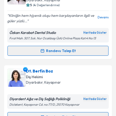
Diyarbakır
, Kayapınar
5
(
4
Değerlendirme)
Kliniğin hem hijyenik oluşu hem karşılayanların ilgili ve
Devamı
güler yüzlü...
Kişisel verilerimin işlenmesine ilişkin
Aydınlatma
Metni
'ni okudum ve kişisel verilerimin belirtilen
Özkan Karabat Dental Studio
Haritada Göster
kapsamda işlenmesini kabul ediyorum.
Fırat Mah. 507. Sok. Nur Ocakbaşı Üstü Online Plaza Kat:4 No:13
Takvim Talebini Gönder
Randevu Talep Et
Randevu Takvimi Talebi
Dt. Özkan Karabat
için randevu takvimi talebi
Dt. Berfin Boz
oluşturun. Size bu uzmandan randevu almanız için bir
Diş Hekimi
takvim hazırlandığında e-posta ile bilgilendireceğiz.
Diyarbakır
, Kayapınar
E-posta Adresiniz
Diyardent Ağız ve Diş Sağlığı Polikliniği
Haritada Göster
Diclekent, Kayapınar Cd. no:77/D, 21070 Kayapınar