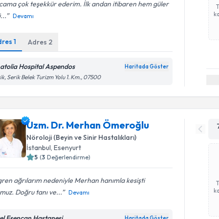
cama çok teşekkür ederim. İlk andan itibaren hem güler
ka
...
Devamı
dres
1
Adres
2
atolia Hospital Aspendos
Haritada Göster
ik, Serik Belek Turizm Yolu 1. Km., 07500
Uzm. Dr. Merhan Ömeroğlu
Nöroloji (Beyin ve Sinir Hastalıkları)
İstanbul
,
Esenyurt
5
(
3
Değerlendirme)
ren ağrılarım nedeniyle Merhan hanımla kesişti
ka
muz. Doğru tanı ve...
Devamı
el Esencan Hastanesi
Haritada Göster