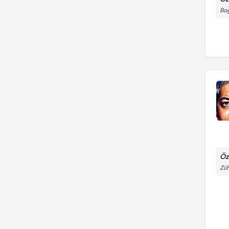
Bağ
Öz
Züh