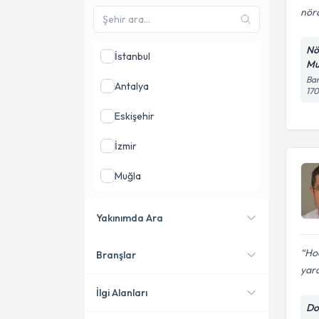
nöra
Nö
İstanbul
Mu
Bar
Antalya
17
Eskişehir
İzmir
Muğla
Aksaray
Yakınımda Ara
Ankara
Ho
Branşlar
Konumuma yakın uzmanları
yard
göster
İlgi Alanları
Do