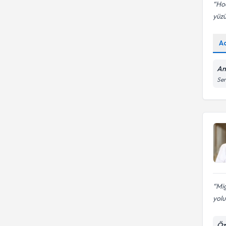
Ho
yüzü
A
An
Ser
Mig
yolu
Öz