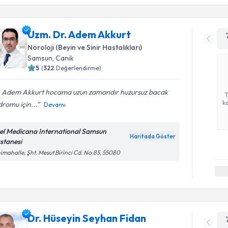
Uzm. Dr. Adem Akkurt
Nöroloji (Beyin ve Sinir Hastalıkları)
Samsun
,
Canik
5
(
322
Değerlendirme)
. Adem Akkurt hocama uzun zamandır huzursuz bacak
ka
romu için...
Devamı
el Medicana International Samsun
Haritada Göster
stanesi
imahalle, Şht. Mesut Birinci Cd. No:85, 55080
Dr. Hüseyin Seyhan Fidan