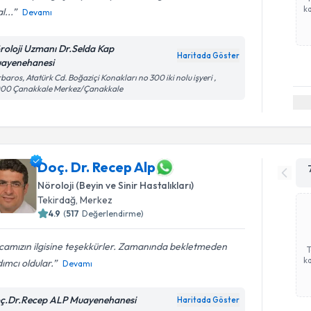
ka
l...
Devamı
roloji Uzmanı Dr.Selda Kap
Haritada Göster
ayenehanesi
baros, Atatürk Cd. Boğaziçi Konakları no 300 iki nolu işyeri ,
000 Çanakkale Merkez/Çanakkale
Doç. Dr. Recep Alp
Nöroloji (Beyin ve Sinir Hastalıkları)
Tekirdağ
,
Merkez
4.9
(
517
Değerlendirme)
camızın ilgisine teşekkürler. Zamanında bekletmeden
ka
ımcı oldular.
Devamı
ç.Dr.Recep ALP Muayenehanesi
Haritada Göster