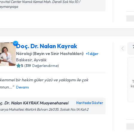
ovital Center Namık Kemal Mah. Dereli Sok No:10 /
leymanpaşa
Doç. Dr. Nalan Kayrak
Nöroloji (Beyin ve Sinir Hastalıkları)
+
1
diğer
Balıkesir
,
Ayvalık
5
(
319
Değerlendirme)
emmel bir hekim güler yüzü ve yaklaşımı ile çok
ka
nun...
Devamı
ç. Dr. Nalan KAYRAK Muayenehanesi
Haritada Göster
arya Mahallesi Atatürk Bulvarı 26035. Sokak No:1A Kat:2