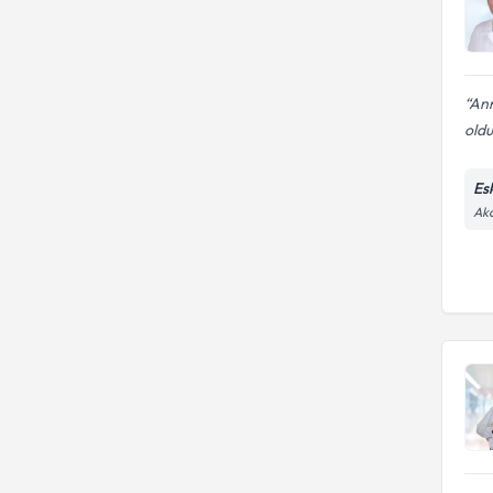
Ann
oldu
Es
Aka