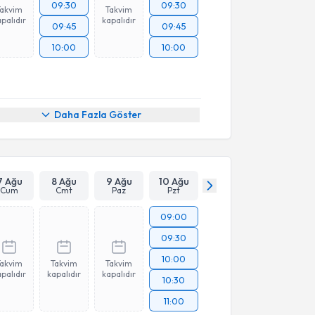
09:30
09:30
Takvim
Takvim
palıdır
kapalıdır
09:45
09:45
10:00
10:00
Daha Fazla Göster
7 Ağu
8 Ağu
9 Ağu
10 Ağu
Cum
Cmt
Paz
Pzt
09:00
09:30
10:00
Takvim
Takvim
Takvim
palıdır
kapalıdır
kapalıdır
10:30
11:00