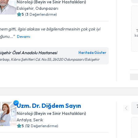
Nöroloji (Beyin ve Sinir Hastalıkları)
Eskişehir
,
Odunpazarı
5
(
3
Değerlendirme)
em gitti, ilgisi alakası ve bilgilendirmesinin çok çok iyi
ka
ğunu...
Devamı
kişehir Özel Anadolu Hastanesi
Haritada Göster
rbaşı, Kıbrıs Şehitleri Cd. No:55, 26020 Odunpazarı/Eskişehir
Uzm. Dr. Diğdem Sayın
Nöroloji (Beyin ve Sinir Hastalıkları)
Antalya
,
Serik
5
(
12
Değerlendirme)