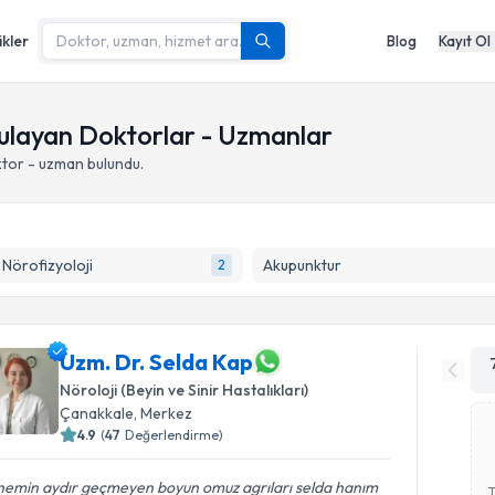
ikler
Blog
Kayıt Ol
gulayan Doktorlar - Uzmanlar
tor - uzman bulundu.
k Nörofizyoloji
Akupunktur
2
Uzm. Dr. Selda Kap
Nöroloji (Beyin ve Sinir Hastalıkları)
Çanakkale
,
Merkez
4.9
(
47
Değerlendirme)
emin aydır geçmeyen boyun omuz agrıları selda hanım