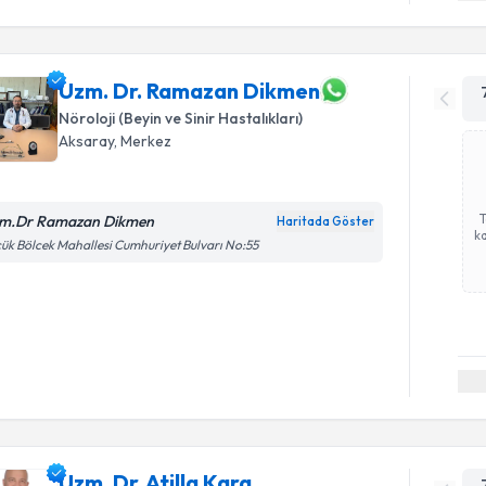
Uzm. Dr. Ramazan Dikmen
Nöroloji (Beyin ve Sinir Hastalıkları)
Aksaray
,
Merkez
m.Dr Ramazan Dikmen
Haritada Göster
ka
ük Bölcek Mahallesi Cumhuriyet Bulvarı No:55
Uzm. Dr. Atilla Kara