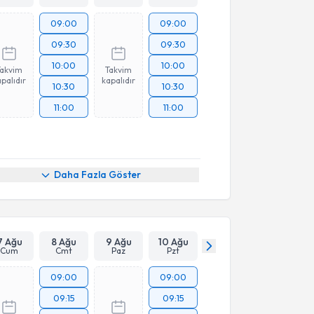
09:00
09:00
09:30
09:30
10:00
10:00
Takvim
Takvim
palıdır
kapalıdır
10:30
10:30
11:00
11:00
Daha Fazla Göster
7 Ağu
8 Ağu
9 Ağu
10 Ağu
Cum
Cmt
Paz
Pzt
09:00
09:00
09:15
09:15