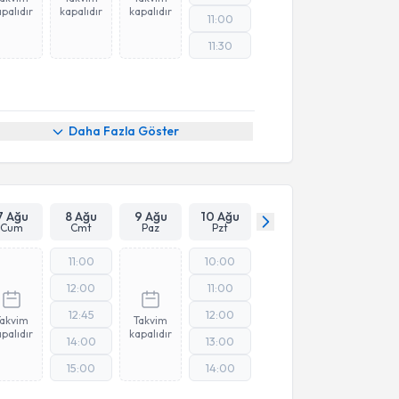
palıdır
kapalıdır
kapalıdır
11:00
11:30
Daha Fazla Göster
7 Ağu
8 Ağu
9 Ağu
10 Ağu
Cum
Cmt
Paz
Pzt
11:00
10:00
12:00
11:00
12:45
12:00
Takvim
Takvim
palıdır
kapalıdır
14:00
13:00
15:00
14:00