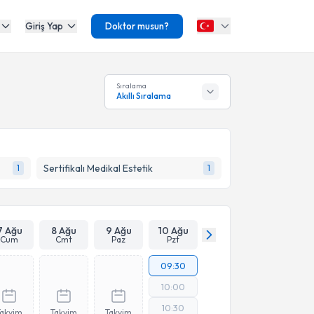
Giriş Yap
Doktor musun?
Sıralama
Akıllı Sıralama
Sertifikalı Medikal Estetik
1
1
7 Ağu
8 Ağu
9 Ağu
10 Ağu
Cum
Cmt
Paz
Pzt
09:30
10:00
10:30
Takvim
Takvim
Takvim