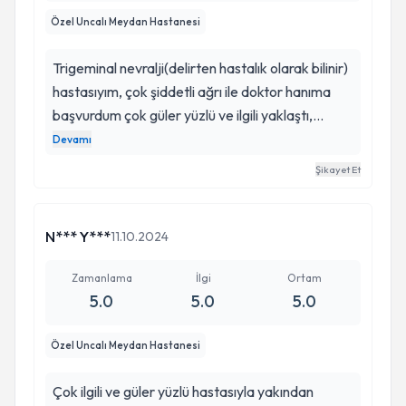
Özel Uncalı Meydan Hastanesi
Trigeminal nevralji(delirten hastalık olarak bilinir)
hastasıyım, çok şiddetli ağrı ile doktor hanıma
başvurdum çok güler yüzlü ve ilgili yaklaştı,
ilaçlarımı düzenledi ve bu süreçte hergun iletişim
Devamı
kurduk ve mesajlarıma hep dönüş
Şikayet Et
yaptı.Sayesinde rahatladım ,kontrollerim devam
ediyor kendisine çok teşekkür ederim ve gönül
rahatlığıyla tavsiye ederim.
N*** Y***
11.10.2024
Zamanlama
İlgi
Ortam
5.0
5.0
5.0
Özel Uncalı Meydan Hastanesi
Çok ilgili ve güler yüzlü hastasıyla yakından