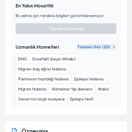
En Yakın Müsaitlik
Bu adres için randevu bilgileri görüntülenemiyor.
Takvimi Görüntüle
Uzmanlık Hizmetleri
Tümünü Gör (
20
)
EMG
Ensefalit (beyin iltihabı)
Migren-baş ağrısı tedavisi
Parkinson hastalığı tedavisi
Epilepsi tedavisi
Migren tedavisi
Alzheimer tipi demans
Ataksi
Genel nörolojik muayene
Epilepsi testi
Özgeçmiş