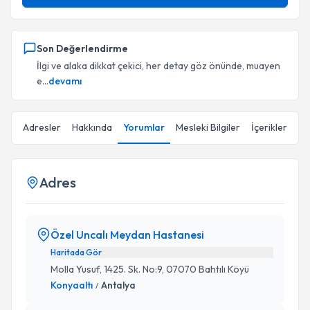
Son Değerlendirme
İlgi ve alaka dikkat çekici, her detay göz önünde, muayen
e...
devamı
Adresler
Hakkında
Yorumlar
Mesleki Bilgiler
İçerikler
Adres
Özel Uncalı Meydan Hastanesi
Haritada Gör
Molla Yusuf, 1425. Sk. No:9, 07070 Bahtılı Köyü
Konyaaltı
Antalya
/