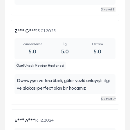
Şikayet Et
Z*** G***
13.01.2025
Zamanlama
İlgi
Ortam
5.0
5.0
5.0
Özel Uncalı Meydan Hastanesi
Dwnwyşm ve tecrübeli, güler yüzlü anlayışlı , ilgi
ve alakası perfect olan bir hocamız
Şikayet Et
E*** A***
16.12.2024