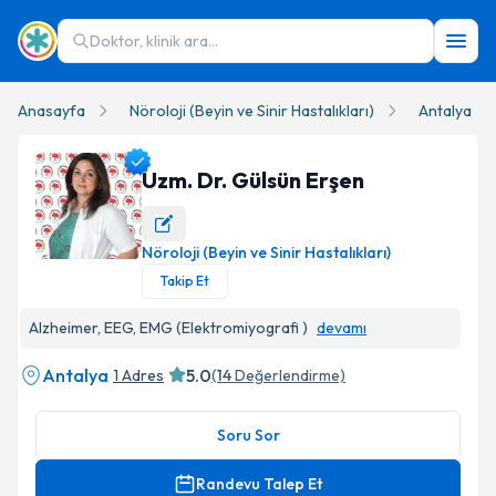
Doktor, klinik ara...
Anasayfa
Nöroloji (Beyin ve Sinir Hastalıkları)
Antalya
Uzm. Dr. Gülsün Erşen
Nöroloji (Beyin ve Sinir Hastalıkları)
Uzm. Dr. Gülsün Erşen Profil Fotoğrafı
Takip Et
Alzheimer, EEG, EMG (Elektromiyografi )
devamı
Antalya
5.0
1 Adres
(
14
Değerlendirme)
Soru Sor
Randevu Talep Et