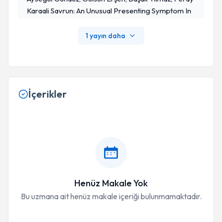
Karaali Savrun: An Unusual Presenting Symptom In
An Atypical Case Of Acute İnflammatory Polyradicu
Lopathy: Facial Pruritus. Turk J Neurol.2015;21(2): 74
1 yayın daha
-76
İçerikler
Henüz Makale Yok
Bu uzmana ait henüz makale içeriği bulunmamaktadır.