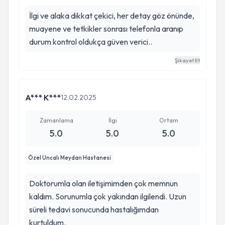
İlgi ve alaka dikkat çekici, her detay göz önünde,
muayene ve tetkikler sonrası telefonla aranıp
durum kontrol oldukça güven verici..
Şikayet Et
A*** K***
12.02.2025
Zamanlama
İlgi
Ortam
5.0
5.0
5.0
Özel Uncalı Meydan Hastanesi
Doktorumla olan iletişimimden çok memnun
kaldım. Sorunumla çok yakından ilgilendi. Uzun
süreli tedavi sonucunda hastalığımdan
kurtuldum.