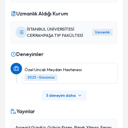
Uzmanlık Aldığı Kurum
İSTANBUL ÜNİVERSİTESİ
Uzmanlık
CERRAHPAŞA TIP FAKÜLTESİ
Deneyimler
Özel Uncalı Meydan Hastanesi
2023 - Günümüz
5 deneyim daha
Yayınlar
Aysegül Gündüz, Gülsün Erşen, Başak Yılmaz, Feray