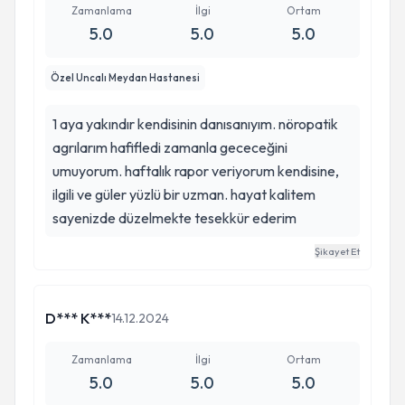
Zamanlama
İlgi
Ortam
5.0
5.0
5.0
Özel Uncalı Meydan Hastanesi
1 aya yakındır kendisinin danısanıyım. nöropatik
agrılarım hafifledi zamanla gececeğini
umuyorum. haftalık rapor veriyorum kendisine,
ilgili ve güler yüzlü bir uzman. hayat kalitem
sayenizde düzelmekte tesekkür ederim
Şikayet Et
D*** K***
14.12.2024
Zamanlama
İlgi
Ortam
5.0
5.0
5.0