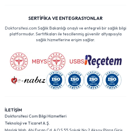
SERTİFİKA VE ENTEGRASYONLAR
Doktorsitesi.com Sağlık Bakanlığı onaylı ve entegreli bir sağlık bilgi
platformudur. Sertifikaları ile tescillenmiş güvenilir altyapısıyla
sağlık hizmetlerine erişim sağlar.
İLETİŞİM
Doktorsitesi Com Bilgi Hizmetleri
Teknoloji ve Ticaret A.Ş.
Maslak Mah. Ahi Evran Cd. A.O.S 55 Sokak No:2 Aksoy Plaza Giriş