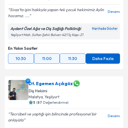
Sivas’ta işini hakkıyla yapan tek çocuk hekimimiz Aylin
Devamı
Kişisel verilerimin işlenmesine ilişkin
Aydınlatma
hocamız. ....
Metni
'ni okudum ve kişisel verilerimin belirtilen
kapsamda işlenmesini kabul ediyorum.
Aydent Özel Ağız ve Diş Sağlığı Polikliniği
Haritada Göster
Yeşilyurt Mah. Sultan Şehir Bulvarı 42/1 İç Kapı: Z1
Takvim Talebini Gönder
En Yakın Saatler
10:30
11:00
11:30
Daha Fazla
Dt. Egemen Açıkgöz
Diş Hekimi
Malatya
, Yeşilyurt
5
(
87
Değerlendirme)
Tecrübeli ve yaptığı işin bilincinde profesyonel bir
Devamı
anlayizla