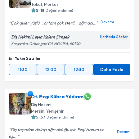
Tokat
, Merkez
5
(
18
Değerlendirme)
Devamı
Çok güler yüzlü. . ortam çok steril. . ağrı acı...
Diş Hekimi Leyla Kalem Şimşek
Haritada Göster
Karşıyaka, Orhangazi Cd. NO:118A, 60100
En Yakın Saatler
11:30
12:00
12:30
Daha Fazla
Dt. Ezgi Kübra Yıldırım
Diş Hekimi
Mersin
, Yenişehir
5
(
57
Değerlendirme)
Diş taşından dolayı ağrı olduğu için Ezgi Hanım ve
Devamı
eşi...