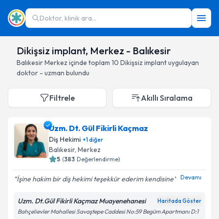
Doktor, klinik ara...
Dikişsiz implant, Merkez - Balıkesir
Balıkesir
Merkez
içinde toplam
10
Dikişsiz implant
uygulayan
doktor - uzman bulundu
Filtrele
Akıllı Sıralama
Uzm. Dt. Gül Fikirli Kaçmaz
Diş Hekimi
+
1
diğer
Balıkesir
, Merkez
5
(
383
Değerlendirme)
Devamı
İşine hakim bir diş hekimi teşekkür ederim kendisine
Uzm. Dt.Gül Fikirli Kaçmaz Muayenehanesi
Haritada Göster
Bahçelievler Mahallesi Savaştepe Caddesi No:59 Begüm Apartmanı D:1