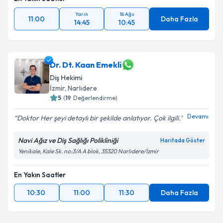
Yarın
18 Ağu
11:00
Daha Fazla
14:45
10:45
Dr. Dt. Kaan Emekli
Diş Hekimi
İzmir
, Narlıdere
5
(
19
Değerlendirme)
Devamı
Doktor Her şeyi detaylı bir şekilde anlatıyor. Çok ilgili.
Navi Ağız ve Diş Sağlığı Polikliniği
Haritada Göster
Yenikale, Kale Sk. no:3/A A blok, 35320 Narlıdere/İzmir
En Yakın Saatler
10:30
11:00
11:30
Daha Fazla