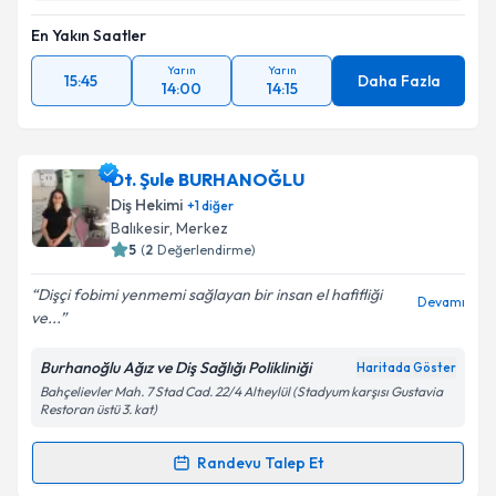
En Yakın Saatler
Yarın
Yarın
15:45
Daha Fazla
14:00
14:15
Dt. Şule BURHANOĞLU
Diş Hekimi
+
1
diğer
Balıkesir
, Merkez
5
(
2
Değerlendirme)
Dişçi fobimi yenmemi sağlayan bir insan el hafifliği
Devamı
ve...
Burhanoğlu Ağız ve Diş Sağlığı Polikliniği
Haritada Göster
Bahçelievler Mah. 7 Stad Cad. 22/4 Altıeylül (Stadyum karşısı Gustavia
Restoran üstü 3. kat)
Randevu Talep Et
Randevu Takvimi Talebi