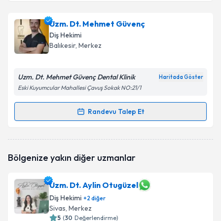
Dt. Şule BURHANOĞLU
için randevu takvimi talebi
Uzm. Dt. Mehmet Güvenç
oluşturun. Size bu uzmandan randevu almanız için bir
Diş Hekimi
takvim hazırlandığında e-posta ile bilgilendireceğiz.
Balıkesir
, Merkez
E-posta Adresiniz
Uzm. Dt. Mehmet Güvenç Dental Klinik
Haritada Göster
Eski Kuyumcular Mahallesi Çavuş Sokak NO:21/1
Kişisel verilerimin işlenmesine ilişkin
Aydınlatma
Randevu Talep Et
Randevu Takvimi Talebi
Metni
'ni okudum ve kişisel verilerimin belirtilen
kapsamda işlenmesini kabul ediyorum.
Uzm. Dt. Mehmet Güvenç
için randevu takvimi
Bölgenize yakın diğer uzmanlar
talebi oluşturun. Size bu uzmandan randevu almanız
Takvim Talebini Gönder
için bir takvim hazırlandığında e-posta ile
bilgilendireceğiz.
Uzm. Dt. Aylin Otugüzel
Diş Hekimi
E-posta Adresiniz
+
2
diğer
Sivas
, Merkez
5
(
30
Değerlendirme)