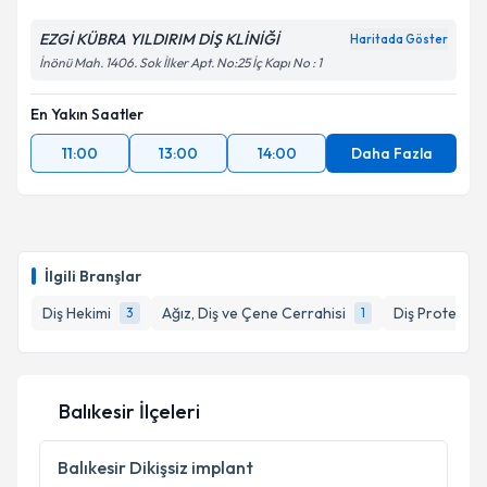
EZGİ KÜBRA YILDIRIM DİŞ KLİNİĞİ
Haritada Göster
İnönü Mah. 1406. Sok İlker Apt. No:25 İç Kapı No : 1
En Yakın Saatler
11:00
13:00
14:00
Daha Fazla
İlgili Branşlar
Diş Hekimi
Ağız, Diş ve Çene Cerrahisi
Diş Protez U
3
1
Balıkesir İlçeleri
Balıkesir
Dikişsiz implant