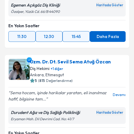
Egemen Açıkgöz Diş Kliniği
Haritada Göster
Özalper, Yüzük Cd. 66/B 44090
En Yakın Saatler
11:30
12:30
15:45
Daha Fazla
Uzm. Dr. Dt. Sevil Sema Atuğ Özcan
Diş Hekimi
+
1
diğer
Ankara
, Etimesgut
5
(
815
Değerlendirme)
Sema hocam, işinde harikalar yaratan, eli inanılmaz
Devamı
hafif, bilgisine tam...
Durudent Ağız ve Diş Sağlığı Polikliniği
Haritada Göster
Eryaman Mah. Dil Devrimi Cad. No: 41/7
En Yakın Saatler