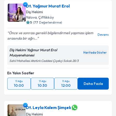
Dt. Yağmur Murat Erol
Diş Hekimi
Yalova
, Çiftlikköy
5
(
77
Değerlendirme)
Önce ve sonrası gerekli bilgilendirmeli yapması işlem
Devamı
sırasında bir ağrı...
Diş Hekimi Yağmur Murat Erol
Haritada Göster
Muayenehanesi
Sahil Mahallesi Atatürk Caddesi Çiçekçi Sokak 28/3
En Yakın Saatler
11 Ağu
11 Ağu
11 Ağu
Daha Fazla
10:00
10:30
12:00
Dt. Leyla Kalem Şimşek
Diş Hekimi