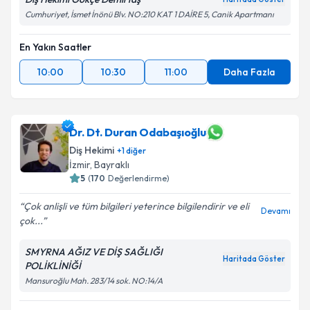
Cumhuriyet, İsmet İnönü Blv. NO:210 KAT 1 DAİRE 5, Canik Apartmanı
En Yakın Saatler
10:00
10:30
11:00
Daha Fazla
Dr. Dt. Duran Odabaşıoğlu
Diş Hekimi
+
1
diğer
İzmir
,
Bayraklı
5
(
170
Değerlendirme)
Çok anlişli ve tüm bilgileri yeterince bilgilendirir ve eli
Devamı
çok...
SMYRNA AĞIZ VE DİŞ SAĞLIĞI
Haritada Göster
POLİKLİNİĞİ
Mansuroğlu Mah. 283/14 sok. NO:14/A