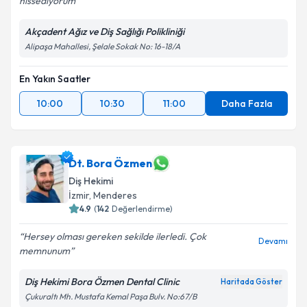
hissediyorum
Akçadent Ağız ve Diş Sağlığı Polikliniği
Alipaşa Mahallesi, Şelale Sokak No: 16-18/A
En Yakın Saatler
10:00
10:30
11:00
Daha Fazla
Dt. Bora Özmen
Diş Hekimi
İzmir
,
Menderes
4.9
(
142
Değerlendirme)
Hersey olması gereken sekilde ilerledi. Çok
Devamı
memnunum
Diş Hekimi Bora Özmen Dental Clinic
Haritada Göster
Çukuraltı Mh. Mustafa Kemal Paşa Bulv. No:67/B