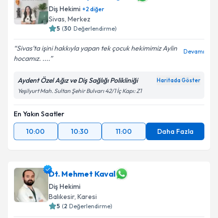
Diş Hekimi
+
2
diğer
Sivas
,
Merkez
5
(
30
Değerlendirme)
Sivas’ta işini hakkıyla yapan tek çocuk hekimimiz Aylin
Devamı
hocamız. ....
Aydent Özel Ağız ve Diş Sağlığı Polikliniği
Haritada Göster
Yeşilyurt Mah. Sultan Şehir Bulvarı 42/1 İç Kapı: Z1
En Yakın Saatler
10:00
10:30
11:00
Daha Fazla
Dt. Mehmet Kaval
Diş Hekimi
Balıkesir
,
Karesi
5
(
2
Değerlendirme)