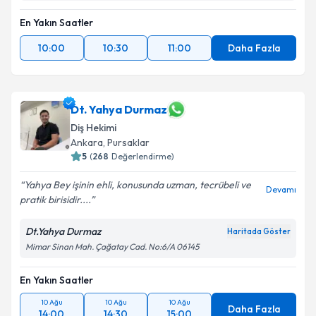
En Yakın Saatler
10:00
10:30
11:00
Daha Fazla
Dt. Yahya Durmaz
Diş Hekimi
Ankara
,
Pursaklar
5
(
268
Değerlendirme)
Yahya Bey işinin ehli, konusunda uzman, tecrübeli ve
Devamı
pratik birisidir....
Dt.Yahya Durmaz
Haritada Göster
Mimar Sinan Mah. Çağatay Cad. No:6/A 06145
En Yakın Saatler
10 Ağu
10 Ağu
10 Ağu
Daha Fazla
14:00
14:30
15:00