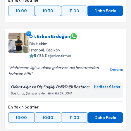
En Yakın Saatler
10:00
10:30
11:00
Daha Fazla
Dt. Erkan Erdoğan
Diş Hekimi
İstanbul
,
Kadıköy
5
(
158
Değerlendirme)
Muhtesem ilgi ve alaka guleryuz. aci hissetmeden
Devamı
tedavim bitti
Odent Ağız ve Diş Sağlığı Polikliniği Bostancı
Haritada Göster
Bostancı, Şenesenevler, Yeni Yol Sk. 30/A
En Yakın Saatler
10:00
10:30
11:00
Daha Fazla