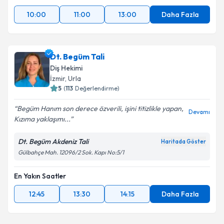
10:00
11:00
13:00
Daha Fazla
Dt. Begüm Tali
Diş Hekimi
İzmir
,
Urla
5
(
113
Değerlendirme)
Begüm Hanım son derece özverili, işini titizlikle yapan,
Devamı
Kızıma yaklaşımı...
Dt. Begüm Akdeniz Tali
Haritada Göster
Gülbahçe Mah. 12096/2 Sok. Kapı No:5/1
En Yakın Saatler
12:45
13:30
14:15
Daha Fazla