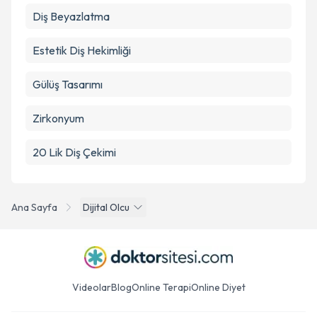
Diş Beyazlatma
Estetik Diş Hekimliği
Gülüş Tasarımı
Zirkonyum
20 Lik Diş Çekimi
Ana Sayfa
Dijital Olcu
Videolar
Blog
Online Terapi
Online Diyet