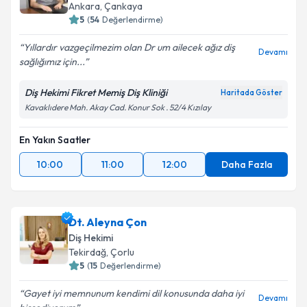
Ankara
,
Çankaya
5
(
54
Değerlendirme)
Yıllardır vazgeçilmezim olan Dr um ailecek ağız diş
Devamı
sağlığımız için...
Diş Hekimi Fikret Memiş Diş Kliniği
Haritada Göster
Kavaklıdere Mah. Akay Cad. Konur Sok . 52/4 Kızılay
En Yakın Saatler
10:00
11:00
12:00
Daha Fazla
Dt. Aleyna Çon
Diş Hekimi
Tekirdağ
,
Çorlu
5
(
15
Değerlendirme)
Gayet iyi memnunum kendimi dil konusunda daha iyi
Devamı