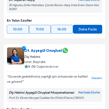
30 Ağustos Zafer Mahallesi, Çamlık Bulvarı Alpiş Viale Evleri Zemin Kat,
16280
En Yakın Saatler
10:00
11:00
16:00
Daha Fazla
Dt. Ayşegül Onuşluel
Diş Hekimi
İzmir
,
Bayraklı
5
(
30
Değerlendirme)
Guvenle gelebilirsiniz yaptığı işin arkasında ve kaliteli
Devamı
ve güvenli
Diş Hekimi Ayşegül Onuşluel Muayenehanesi
Haritada Göster
Prof. Dr. Ekrem Akurgal Caddesi No:51 Kat:3 Daire:2 35000