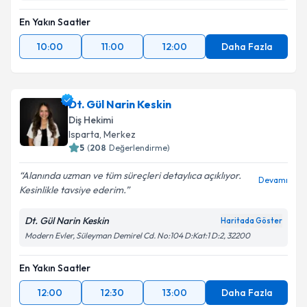
En Yakın Saatler
10:00
11:00
12:00
Daha Fazla
Dt. Gül Narin Keskin
Diş Hekimi
Isparta
,
Merkez
5
(
208
Değerlendirme)
Alanında uzman ve tüm süreçleri detaylıca açıklıyor.
Devamı
Kesinlikle tavsiye ederim.
Dt. Gül Narin Keskin
Haritada Göster
Modern Evler, Süleyman Demirel Cd. No:104 D:Kat:1 D:2, 32200
En Yakın Saatler
12:00
12:30
13:00
Daha Fazla