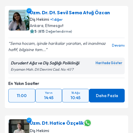
Uzm. Dr. Dt. Sevil Sema Atuğ Özcan
Diş Hekimi
+
1
diğer
Ankara
,
Etimesgut
5
(
815
Değerlendirme)
Sema hocam, işinde harikalar yaratan, eli inanılmaz
Devamı
hafif, bilgisine tam...
Durudent Ağız ve Diş Sağlığı Polikliniği
Haritada Göster
Eryaman Mah. Dil Devrimi Cad. No: 41/7
En Yakın Saatler
Yarın
18 Ağu
11:00
Daha Fazla
14:45
10:45
Uzm. Dt. Hatice Özçelik
Diş Hekimi