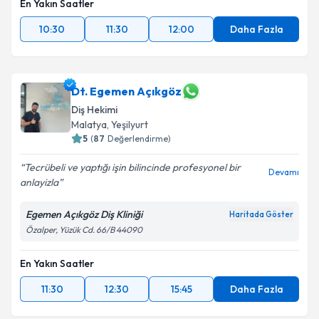
En Yakın Saatler
10:30
11:30
12:00
Daha Fazla
Dt. Egemen Açıkgöz
Diş Hekimi
Malatya
,
Yeşilyurt
5
(
87
Değerlendirme)
Tecrübeli ve yaptığı işin bilincinde profesyonel bir
Devamı
anlayizla
Egemen Açıkgöz Diş Kliniği
Haritada Göster
Özalper, Yüzük Cd. 66/B 44090
En Yakın Saatler
11:30
12:30
15:45
Daha Fazla