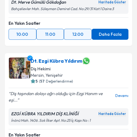
Dt. Merve Gümülü Gökdoğan
Haritada Göster
Bahçelievler Mah. Süleyman Demirel Cad. No:29/31 Kat:1 Daire:3
En Yakın Saatler
10:00
11:00
12:00
Daha Fazla
Dt. Ezgi Kübra Yıldırım
Diş Hekimi
Mersin
,
Yenişehir
5
(
57
Değerlendirme)
Diş taşından dolayı ağrı olduğu için Ezgi Hanım ve
Devamı
eşi...
EZGİ KÜBRA YILDIRIM DİŞ KLİNİĞİ
Haritada Göster
İnönü Mah. 1406. Sok İlker Apt. No:25 İç Kapı No : 1
En Yakın Saatler