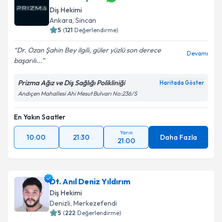
Diş Hekimi
Ankara
,
Sincan
5
(
121
Değerlendirme)
Dr. Ozan Şahin Bey ilgili, güler yüzlü son derece
Devamı
başarılı...
Prizma Ağız ve Diş Sağlığı Polikliniği
Haritada Göster
Andıçen Mahallesi Ahi Mesut Bulvarı No:236/S
En Yakın Saatler
Yarın
10:00
21:30
Daha Fazla
21:00
Dt. Anıl Deniz Yıldırım
Diş Hekimi
Denizli
,
Merkezefendi
5
(
222
Değerlendirme)