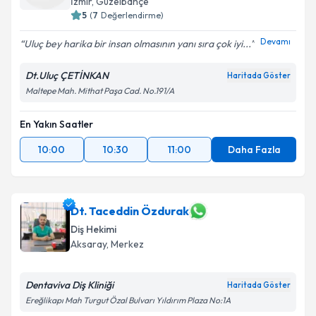
İzmir
,
Güzelbahçe
5
(
7
Değerlendirme)
Devamı
Uluç bey harika bir insan olmasının yanı sıra çok iyi...
Dt.Uluç ÇETİNKAN
Haritada Göster
Maltepe Mah. Mithat Paşa Cad. No.191/A
En Yakın Saatler
10:00
10:30
11:00
Daha Fazla
Dt. Taceddin Özdurak
Diş Hekimi
Aksaray
,
Merkez
Dentaviva Diş Kliniği
Haritada Göster
Ereğlikapı Mah Turgut Özal Bulvarı Yıldırım Plaza No:1A