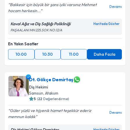
Balıkesir için büyük bir şans iyiki varsınız Mehmet
Devamı
hocam herkesin...
Kaval Ağız ve Diş Sağlığı Polikliniği
Haritada Göster
PAŞAALANI MH 225.SOK NO:12/A
En Yakın Saatler
10:00
10:30
11:00
Daha Fazla
Dt. Gökçe Demirtaş
Diş Hekimi
Samsun
,
Atakum
5
(
22
Değerlendirme)
Güler yüzlü ve hijyenik hizmet teşekkür ederiz
Devamı
memnun kaldık
Diş Hekimi Gökçe Demirtaş
Haritada Göster