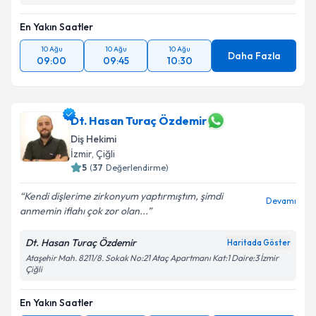
En Yakın Saatler
10 Ağu
10 Ağu
10 Ağu
Daha Fazla
09:00
09:45
10:30
Dt. Hasan Turaç Özdemir
Diş Hekimi
İzmir
,
Çiğli
5
(
37
Değerlendirme)
Kendi dişlerime zirkonyum yaptırmıştım, şimdi
Devamı
anmemin iflahı çok zor olan...
Dt. Hasan Turaç Özdemir
Haritada Göster
Ataşehir Mah. 8211/8. Sokak No:21 Ataç Apartmanı Kat:1 Daire:3 İzmir
Çiğli
En Yakın Saatler