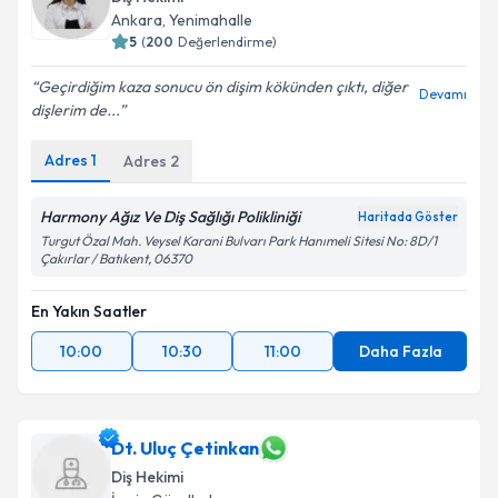
Ankara
,
Yenimahalle
5
(
200
Değerlendirme)
Geçirdiğim kaza sonucu ön dişim kökünden çıktı, diğer
Devamı
dişlerim de...
Adres
1
Adres
2
Harmony Ağız Ve Diş Sağlığı Polikliniği
Haritada Göster
Turgut Özal Mah. Veysel Karani Bulvarı Park Hanımeli Sitesi No: 8D/1
Çakırlar / Batıkent, 06370
En Yakın Saatler
10:00
10:30
11:00
Daha Fazla
Dt. Uluç Çetinkan
Diş Hekimi