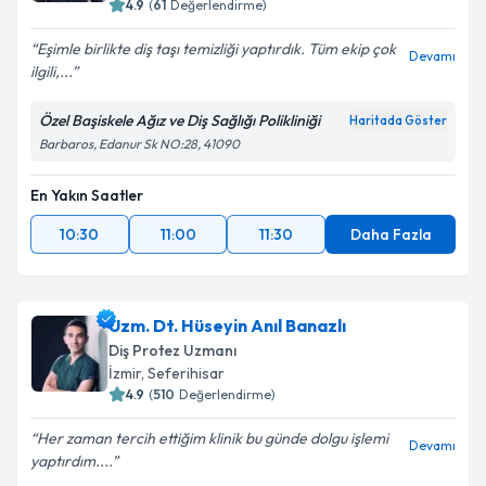
4.9
(
61
Değerlendirme)
Eşimle birlikte diş taşı temizliği yaptırdık. Tüm ekip çok
Devamı
ilgili,...
Özel Başiskele Ağız ve Diş Sağlığı Polikliniği
Haritada Göster
Barbaros, Edanur Sk NO:28, 41090
En Yakın Saatler
10:30
11:00
11:30
Daha Fazla
Uzm. Dt. Hüseyin Anıl Banazlı
Diş Protez Uzmanı
İzmir
,
Seferihisar
4.9
(
510
Değerlendirme)
Her zaman tercih ettiğim klinik bu günde dolgu işlemi
Devamı
yaptırdım....