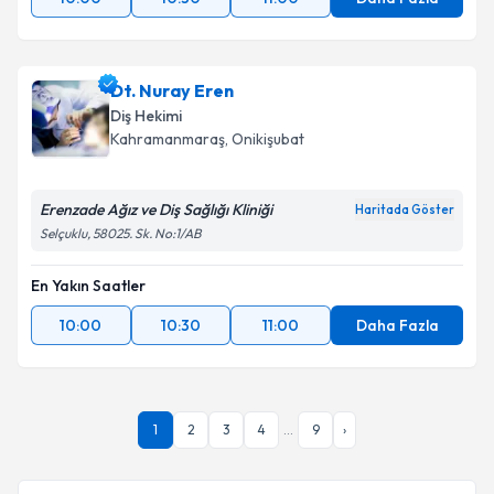
Dt. Nuray Eren
Diş Hekimi
Kahramanmaraş
,
Onikişubat
Erenzade Ağız ve Diş Sağlığı Kliniği
Haritada Göster
Selçuklu, 58025. Sk. No:1/AB
En Yakın Saatler
10:00
10:30
11:00
Daha Fazla
1
2
3
4
...
9
›