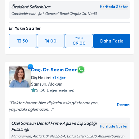
Özeldent Seferihisar
Haritada Göster
Camikebir Mah. Şht. General Temel Cingöz Cd. No:13
En Yakın Saatler
Yarın
13:30
14:00
Daha Fazla
09:00
Doç. Dr. Sezin Özer
Diş Hekimi
+
1
diğer
Samsun
,
Atakum
5
(
30
Değerlendirme)
Doktor hanım bize dişlerini asla göstermeyen ,
Devamı
yaşındaki oğlumuzun...
Özel Samsun Dental Prime Ağız ve Diş Sağlığı
Haritada Göster
Polikliniği
Mimarsinan, Atatürk Bl. No:257/A, Lotus Evleri 55200 Atakum/Samsun