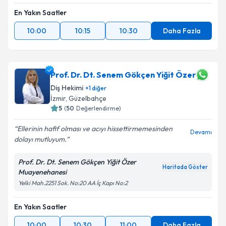
En Yakın Saatler
10:00
10:15
10:30
Daha Fazla
Prof. Dr. Dt. Senem Gökçen Yiğit Özer
Diş Hekimi
+
1
diğer
İzmir
,
Güzelbahçe
5
(
50
Değerlendirme)
Ellerinin hafif olması ve acıyı hissettirmemesinden
Devamı
dolayı mutluyum.
Prof. Dr. Dt. Senem Gökçen Yiğit Özer
Haritada Göster
Muayenehanesi
Yelki Mah.2251 Sok. No:20 AA İç Kapı No:2
En Yakın Saatler
10:00
10:30
11:00
Daha Fazla