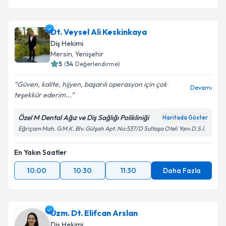
Dt. Veysel Ali Keskinkaya
Diş Hekimi
Mersin
,
Yenişehir
5
(
54
Değerlendirme)
Güven, kalite, hijyen, başarılı operasyon için çok
Devamı
teşekkür ederim...
Özel M Dental Ağız ve Diş Sağlığı Polikliniği
Haritada Göster
Eğriçam Mah. G.M.K. Blv. Gülşah Apt. No:537/D Sultaşa Oteli Yanı D.S.İ.
En Yakın Saatler
10:00
10:30
11:30
Daha Fazla
Uzm. Dt. Elifcan Arslan
Diş Hekimi