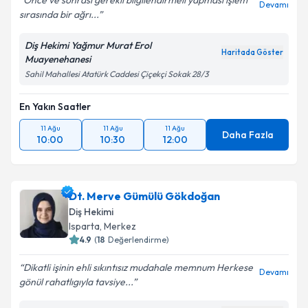
Önce ve sonrası gerekli bilgilendirmeli yapması işlem
Devamı
sırasında bir ağrı...
Diş Hekimi Yağmur Murat Erol
Haritada Göster
Muayenehanesi
Sahil Mahallesi Atatürk Caddesi Çiçekçi Sokak 28/3
En Yakın Saatler
11 Ağu
11 Ağu
11 Ağu
Daha Fazla
10:00
10:30
12:00
Dt. Merve Gümülü Gökdoğan
Diş Hekimi
Isparta
,
Merkez
4.9
(
18
Değerlendirme)
Dikatli işinin ehli sıkıntısız mudahale memnum Herkese
Devamı
gönül rahatlıgıyla tavsiye...