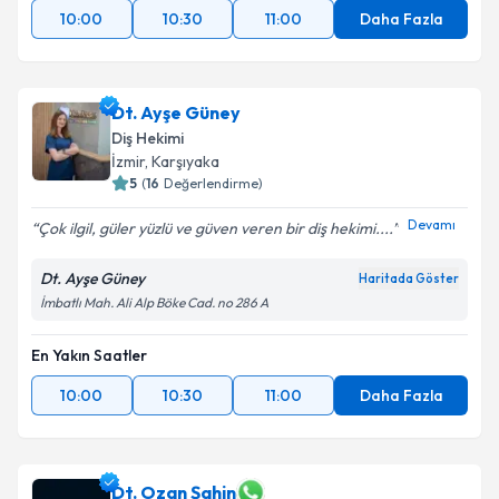
10:00
10:30
11:00
Daha Fazla
Dt. Ayşe Güney
Diş Hekimi
İzmir
,
Karşıyaka
5
(
16
Değerlendirme)
Devamı
Çok ilgil, güler yüzlü ve güven veren bir diş hekimi....
Dt. Ayşe Güney
Haritada Göster
İmbatlı Mah. Ali Alp Böke Cad. no 286 A
En Yakın Saatler
10:00
10:30
11:00
Daha Fazla
Dt. Ozan Şahin