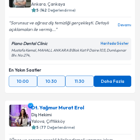
Ankara
,
Çankaya
5
(
142
Değerlendirme)
Sorunsuz ve ağrısız diş temizliği gerçekleşti. Detaylı
Devamı
açıklamaları ile vermiş...
Piano Dental Clinic
Haritada Göster
Mustafa Kemal, MAHALL ANKARA B Blok Kat:9 Daire:103, Dumlupınar
Blv. No:274,
En Yakın Saatler
10:00
10:30
11:30
Daha Fazla
Dt. Yağmur Murat Erol
Diş Hekimi
Yalova
,
Çiftlikköy
5
(
77
Değerlendirme)