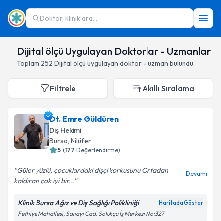
Doktor, klinik ara...
Dijital ölçü Uygulayan Doktorlar - Uzmanlar
Toplam
252
Dijital ölçü
uygulayan doktor - uzman bulundu.
Filtrele
Akıllı Sıralama
Dt. Emre Güldüren
Diş Hekimi
Bursa
,
Nilüfer
5
(
177
Değerlendirme)
Güler yüzlü, çocuklardaki dişçi korkusunu Ortadan
Devamı
kaldıran çok iyi bir...
Klinik Bursa Ağız ve Diş Sağlığı Polikliniği
Haritada Göster
Fethiye Mahallesi, Sanayi Cad. Solukçu İş Merkezi No:327