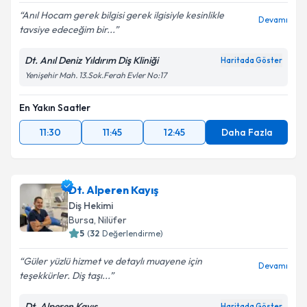
Anıl Hocam gerek bilgisi gerek ilgisiyle kesinlikle
Devamı
tavsiye edeceğim bir...
Dt. Anıl Deniz Yıldırım Diş Kliniği
Haritada Göster
Yenişehir Mah. 13.Sok.Ferah Evler No:17
En Yakın Saatler
11:30
11:45
12:45
Daha Fazla
Dt. Alperen Kayış
Diş Hekimi
Bursa
,
Nilüfer
5
(
32
Değerlendirme)
Güler yüzlü hizmet ve detaylı muayene için
Devamı
teşekkürler. Diş taşı...
Dt. Alperen Kayış
Haritada Göster