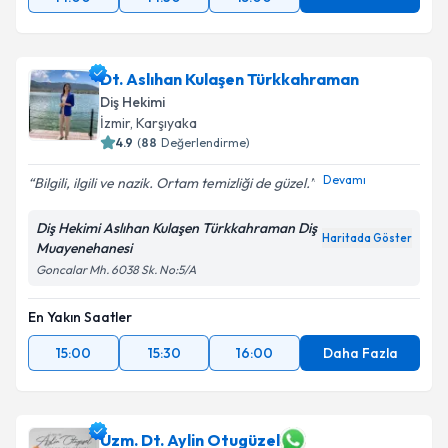
Dt. Aslıhan Kulaşen Türkkahraman
Diş Hekimi
İzmir
,
Karşıyaka
4.9
(
88
Değerlendirme)
Devamı
Bilgili, ilgili ve nazik. Ortam temizliği de güzel.
Diş Hekimi Aslıhan Kulaşen Türkkahraman Diş
Haritada Göster
Muayenehanesi
Goncalar Mh. 6038 Sk. No:5/A
En Yakın Saatler
15:00
15:30
16:00
Daha Fazla
Uzm. Dt. Aylin Otugüzel