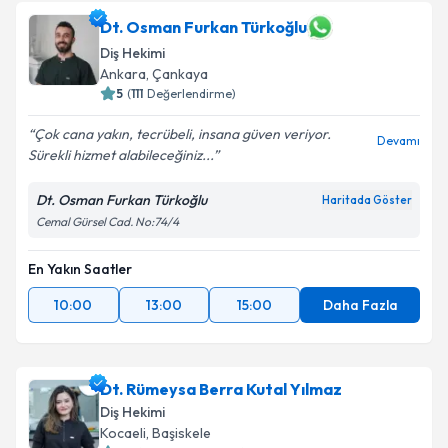
Dt. Osman Furkan Türkoğlu
Diş Hekimi
Ankara
,
Çankaya
5
(
111
Değerlendirme)
Çok cana yakın, tecrübeli, insana güven veriyor.
Devamı
Sürekli hizmet alabileceğiniz...
Dt. Osman Furkan Türkoğlu
Haritada Göster
Cemal Gürsel Cad. No:74/4
En Yakın Saatler
10:00
13:00
15:00
Daha Fazla
Dt. Rümeysa Berra Kutal Yılmaz
Diş Hekimi
Kocaeli
,
Başiskele