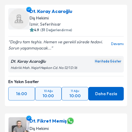
Dt. Koray Acaroğlu
Diş Hekimi
İzmir
,
Seferihisar
4.9
(
31
Değerlendirme)
Doğru tam teşhis. Hemen ve gerekli sürede tedavi.
Devamı
Sorun yaşanmayacak...
Dt. Koray Acaroğlu
Haritada Göster
Hıdırlık Mah. Nejat Hepkon Cd. No:12/1 D:16
En Yakın Saatler
10 Ağu
11 Ağu
16:00
Daha Fazla
10:00
10:00
Dt. Fikret Memiş
Diş Hekimi