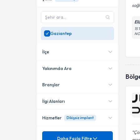
sağl
Eli
15
Gaziantep
NO
İlçe
Yakınımda Ara
Bölg
Branşlar
Konumuma yakın uzmanları
Şehitkamil
göster
İlgi Alanları
Hizmetler
Dikişsiz implant
Diş Hekimi
Çok
Mezuniyet
3 Boyutlu Ortognatik Cerrahi
Daha Fazla Filtre
mem