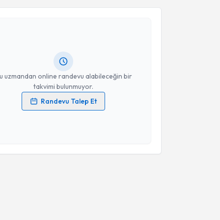
Kılıç
için randevu takvimi talebi oluşturun. Size bu
ndevu almanız için bir takvim hazırlandığında e-
lgilendireceğiz.
resiniz
u uzmandan online randevu alabileceğin bir
takvimi bulunmuyor.
Randevu Talep Et
 verilerimin işlenmesine ilişkin
Aydınlatma Metni
'ni
 ve kişisel verilerimin belirtilen kapsamda
esini kabul ediyorum.
Takvim Talebini Gönder