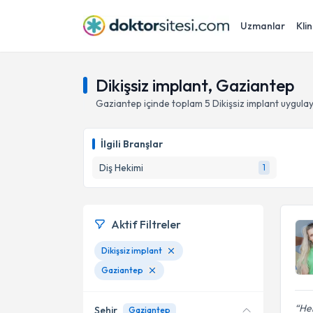
Uzmanlar
Klin
Dikişsiz implant, Gaziantep
Gaziantep
içinde toplam
5
Dikişsiz implant
uygulay
İlgili Branşlar
Diş Hekimi
1
Aktif Filtreler
Dikişsiz implant
Gaziantep
Hek
Şehir
Gaziantep