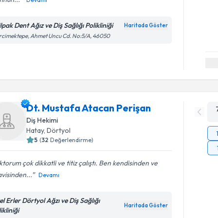
pak Dent Ağız ve Diş Sağlığı Polikliniği
Haritada Göster
cimektepe, Ahmet Uncu Cd. No:5/A, 46050
Dt. Mustafa Atacan Perişan
Diş Hekimi
Hatay
, Dörtyol
5
(
32
Değerlendirme)
torum çok dikkatli ve titiz çalıştı. Ben kendisinden ve
visinden...
Devamı
el Erler Dörtyol Ağzı ve Diş Sağlığı
Haritada Göster
ikliniği