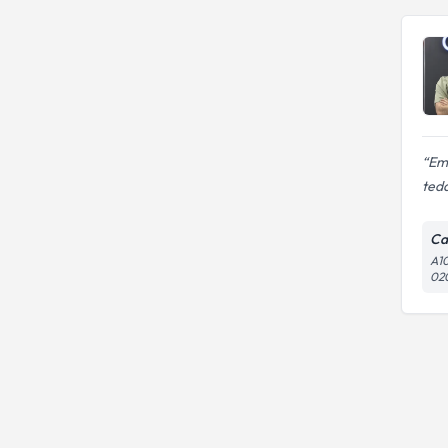
Emr
teda
Cad
A10
02