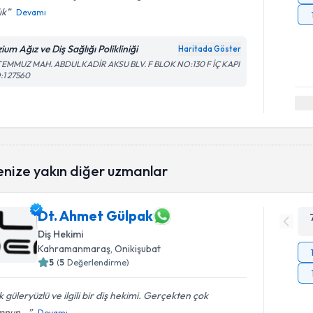
ık
Devamı
zium Ağız ve Diş Sağlığı Polikliniği
Haritada Göster
 TEMMUZ MAH. ABDULKADİR AKSU BLV. F BLOK NO:130 F İÇ KAPI
:1 27560
enize yakın diğer uzmanlar
Dt. Ahmet Gülpak
Diş Hekimi
Kahramanmaraş
, Onikişubat
5
(
5
Değerlendirme)
 güleryüzlü ve ilgili bir diş hekimi. Gerçekten çok
nun...
Devamı