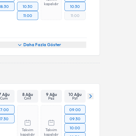
kapalıdır
18:30
10:30
10:30
11:00
11:00
Daha Fazla Göster
7 Ağu
8 Ağu
9 Ağu
10 Ağu
Cum
Cmt
Paz
Pzt
17:00
09:00
17:30
09:30
10:00
Takvim
Takvim
kapalıdır
kapalıdır