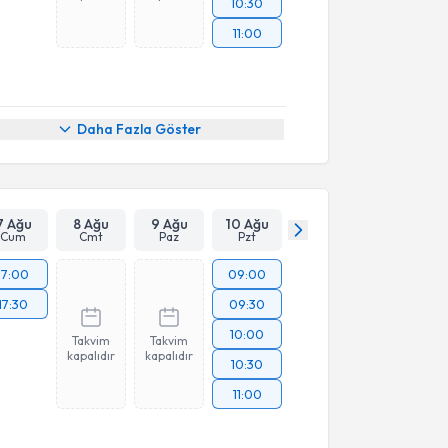
10:30
11:00
Daha Fazla Göster
7 Ağu
8 Ağu
9 Ağu
10 Ağu
Cum
Cmt
Paz
Pzt
17:00
09:00
17:30
09:30
10:00
Takvim
Takvim
kapalıdır
kapalıdır
10:30
11:00