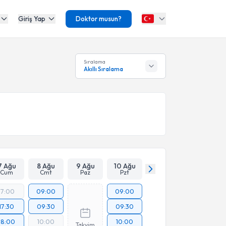
Giriş Yap
Doktor musun?
Sıralama
Akıllı Sıralama
7 Ağu
8 Ağu
9 Ağu
10 Ağu
Cum
Cmt
Paz
Pzt
17:00
09:00
09:00
17:30
09:30
09:30
18:00
10:00
10:00
Takvim