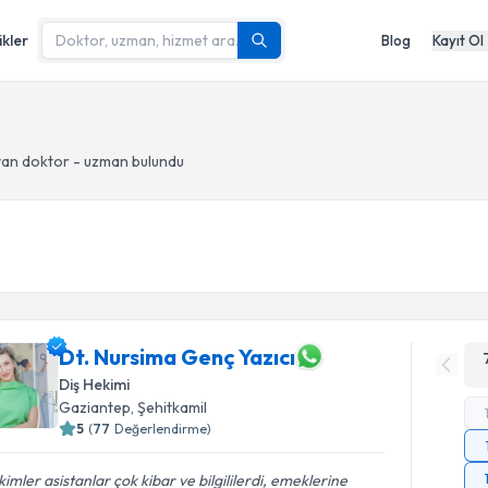
ikler
Blog
Kayıt Ol
an doktor - uzman bulundu
Dt. Nursima Genç Yazıcı
Diş Hekimi
Gaziantep
, Şehitkamil
5
(
77
Değerlendirme)
imler asistanlar çok kibar ve bilgililerdi, emeklerine