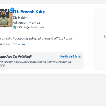
Dt. Emrah Kılıç
Dt. Emrah 
uzmandan ra
Diş Hekimi
posta ile bi
Adıyaman
, Merkez
5
(
5
Değerlendirme)
E-posta Ad
B
ah Kılıç hocaya diş ağrısı şikayetiyle gittim, kanal
visi ve...
Devamı
Kişisel
de Plus Diş Polikliniği
Haritada Göster
okudum
1 Marketin Karşısı, Eskisaray, Hüseyin Rahmi Gürpınar Cd.,
işlenm
000