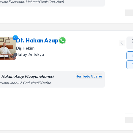
mune Evler Mah. Mehmet Ocak Cad. No:5
Dt. Hakan Azap
Diş Hekimi
Hatay
, Antakya
. Hakan Azap Muayanehanesi
Haritada Göster
sunlu, İnönü 2. Cad. No:83 Defne
Randevu T