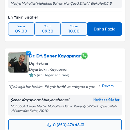
Medya Mahallesi Mahabad Bulvarı Nur Çay 3 Sitesi A Blok No:11/AB
En Yakın Saatler
Yarın
Yarın
Yarın
Daha Fazla
09:00
09:30
10:00
Dr. Dt. Şener Kayapınar
Diş Hekimi
Diyarbakır
, Kayapınar
5
(
65
Değerlendirme)
Devamı
Çok ilgili bir hekim. Eli çok hafif ve calışması çok...
Şener Kayapınar Muayenehanesi
Haritada Göster
Mahabat Bulvarı Medya Mahallesi Dünya Kavşağı 629 Sok. Çeysa Nef-
21 Plaza Kat: 5 No:, 21070
0 (850) 474 48 41
Randevu Takvimi Talebi