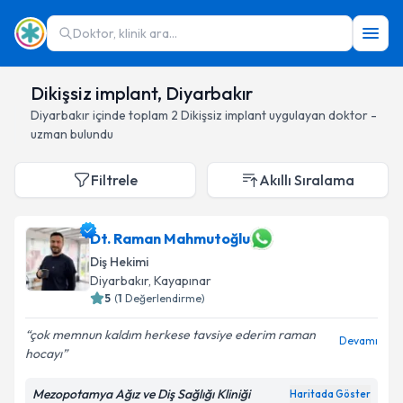
Doktor, klinik ara...
Dikişsiz implant, Diyarbakır
Diyarbakır
içinde toplam
2
Dikişsiz implant
uygulayan doktor -
uzman bulundu
Filtrele
Akıllı Sıralama
Dt. Raman Mahmutoğlu
Diş Hekimi
Diyarbakır
, Kayapınar
5
(
1
Değerlendirme)
çok memnun kaldım herkese tavsiye ederim raman
Devamı
hocayı
Mezopotamya Ağız ve Diş Sağlığı Kliniği
Haritada Göster