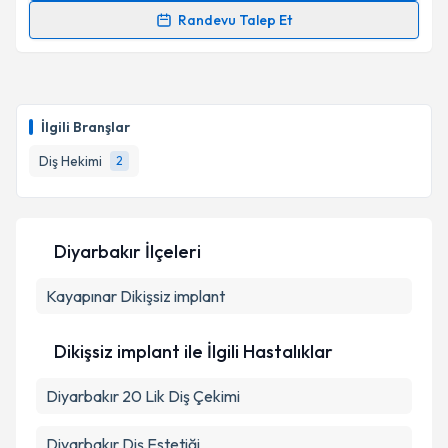
Randevu Talep Et
Dr. Dt. Şener Kayapınar
için randevu takvimi talebi
oluşturun. Size bu uzmandan randevu almanız için bir
takvim hazırlandığında e-posta ile bilgilendireceğiz.
İlgili Branşlar
E-posta Adresiniz
Diş Hekimi
2
Kişisel verilerimin işlenmesine ilişkin
Aydınlatma
Diyarbakır İlçeleri
Metni
'ni okudum ve kişisel verilerimin belirtilen
kapsamda işlenmesini kabul ediyorum.
Kayapınar
Dikişsiz implant
Takvim Talebini Gönder
Dikişsiz implant ile İlgili Hastalıklar
Diyarbakır 20 Lik Diş Çekimi
Diyarbakır Diş Estetiği