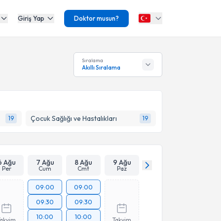
Giriş Yap
Doktor musun?
Sıralama
Akıllı Sıralama
Çocuk Sağlığı ve Hastalıkları
19
19
6 Ağu
7 Ağu
8 Ağu
9 Ağu
Per
Cum
Cmt
Paz
09:00
09:00
09:30
09:30
10:00
10:00
Takvim
Takvim