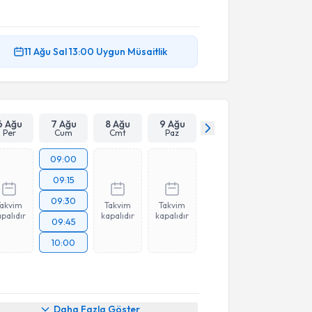
11 Ağu
Sal
13:00
Uygun Müsaitlik
6 Ağu
7 Ağu
8 Ağu
9 Ağu
Per
Cum
Cmt
Paz
09:00
09:15
09:30
Takvim
Takvim
Takvim
palıdır
kapalıdır
kapalıdır
09:45
10:00
Daha Fazla Göster