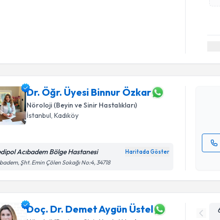
Randevu T
Dr. Öğr. Ü
oluşturun. 
hazırlandığ
Dr. Öğr. Üyesi Binnur Özkar
Nöroloji (Beyin ve Sinir Hastalıkları)
E-posta Ad
İstanbul
, Kadıköy
dipol Acıbadem Bölge Hastanesi
Haritada Göster
Kişisel
badem, Şht. Emin Çölen Sokağı No:4, 34718
okudum
işlenm
Doç. Dr. Demet Aygün Üstel