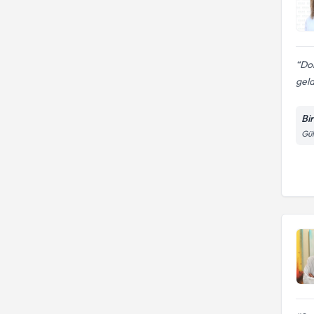
Dok
gel
Bi
Gül