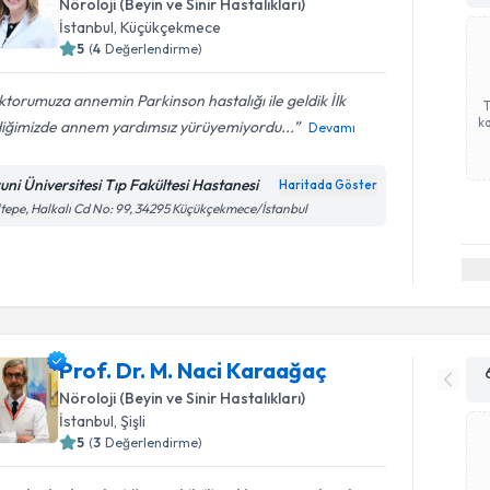
Nöroloji (Beyin ve Sinir Hastalıkları)
İstanbul
, Küçükçekmece
5
(
4
Değerlendirme)
torumuza annemin Parkinson hastalığı ile geldik İlk
ka
diğimizde annem yardımsız yürüyemiyordu...
Devamı
runi Üniversitesi Tıp Fakültesi Hastanesi
Haritada Göster
tepe, Halkalı Cd No: 99, 34295 Küçükçekmece/İstanbul
Prof. Dr. M. Naci Karaağaç
Nöroloji (Beyin ve Sinir Hastalıkları)
İstanbul
, Şişli
5
(
3
Değerlendirme)