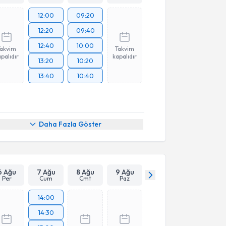
12:00
09:20
12:20
09:40
12:40
10:00
Takvim
Takvim
palıdır
kapalıdır
13:20
10:20
13:40
10:40
Daha Fazla Göster
6 Ağu
7 Ağu
8 Ağu
9 Ağu
Per
Cum
Cmt
Paz
14:00
14:30