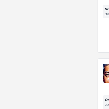
Bi
Gül
Öz
Züh