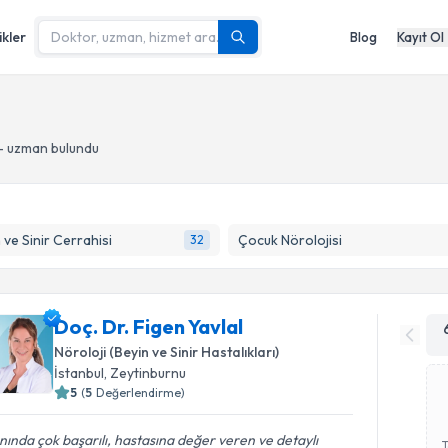
ikler
Blog
Kayıt Ol
 - uzman bulundu
 ve Sinir Cerrahisi
Çocuk Nörolojisi
32
Doç. Dr. Figen Yavlal
Nöroloji (Beyin ve Sinir Hastalıkları)
İstanbul
, Zeytinburnu
5
(
5
Değerlendirme)
nında çok başarılı, hastasına değer veren ve detaylı