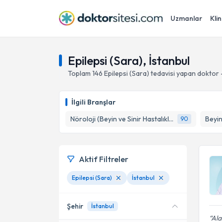
Uzmanlar
Klin
Epilepsi (Sara), İstanbul
Toplam
146
Epilepsi (Sara)
tedavisi yapan doktor
İlgili Branşlar
Nöroloji (Beyin ve Sinir Hastalıkları)
Beyin
90
Aktif Filtreler
Epilepsi (Sara)
İstanbul
Şehir
İstanbul
Ala