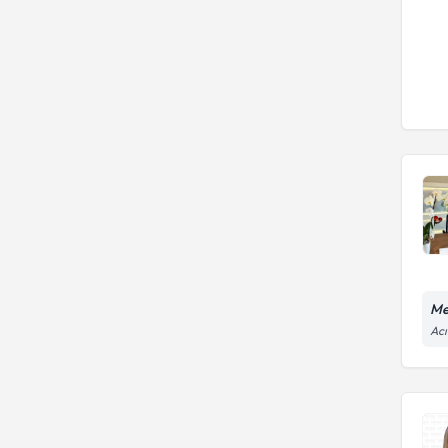
Me
Acı