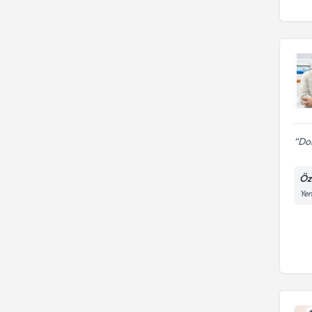
ERCIYES ÜNIVERSITESI
Yrd. Doç. Dr.
Fırat Üniversitesi Tıp Fakültesi
Dok
Öz
Yen