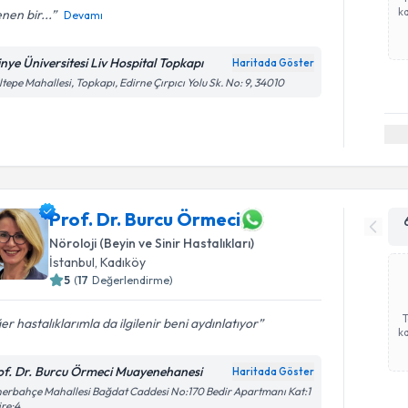
ka
lenen bir...
Devamı
tinye Üniversitesi Liv Hospital Topkapı
Haritada Göster
tepe Mahallesi, Topkapı, Edirne Çırpıcı Yolu Sk. No: 9, 34010
Prof. Dr. Burcu Örmeci
Nöroloji (Beyin ve Sinir Hastalıkları)
İstanbul
, Kadıköy
5
(
17
Değerlendirme)
er hastalıklarımla da ilgilenir beni aydınlatıyor
ka
of. Dr. Burcu Örmeci Muayenehanesi
Haritada Göster
erbahçe Mahallesi Bağdat Caddesi No:170 Bedir Apartmanı Kat:1
re:4