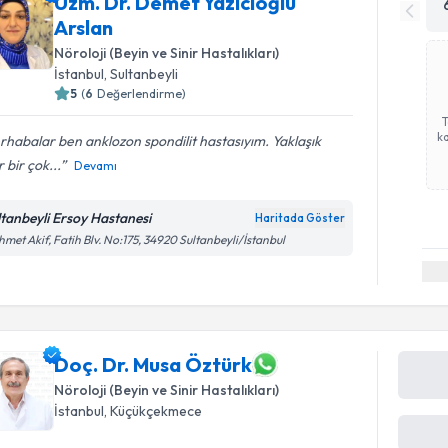
Uzm. Dr. Demet Yazıcıoğlu
Arslan
Nöroloji (Beyin ve Sinir Hastalıkları)
İstanbul
, Sultanbeyli
5
(
6
Değerlendirme)
ka
habalar ben anklozon spondilit hastasıyım. Yaklaşık
r bir çok...
Devamı
ltanbeyli Ersoy Hastanesi
Haritada Göster
met Akif, Fatih Blv. No:175, 34920 Sultanbeyli/İstanbul
Doç. Dr. Musa Öztürk
Nöroloji (Beyin ve Sinir Hastalıkları)
İstanbul
, Küçükçekmece