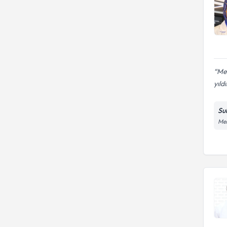
Mer
yıldı
Su
Meh