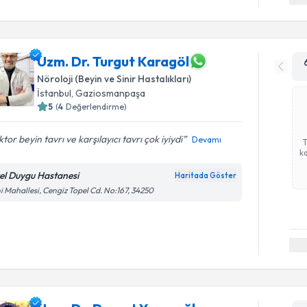
Uzm. Dr. Turgut Karagöl
Nöroloji (Beyin ve Sinir Hastalıkları)
İstanbul
, Gaziosmanpaşa
5
(
4
Değerlendirme)
tor beyin tavrı ve karşılayıcı tavrı çok iyiydi
Devamı
ka
el Duygu Hastanesi
Haritada Göster
i Mahallesi, Cengiz Topel Cd. No:167, 34250