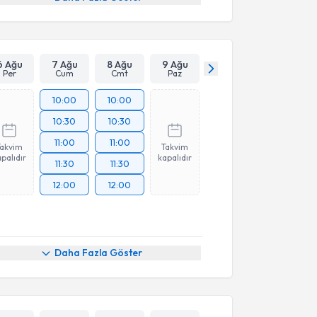
6 Ağu
7 Ağu
8 Ağu
9 Ağu
Per
Cum
Cmt
Paz
10:00
10:00
10:30
10:30
11:00
11:00
Takvim
Takvim
palıdır
kapalıdır
11:30
11:30
12:00
12:00
Daha Fazla Göster