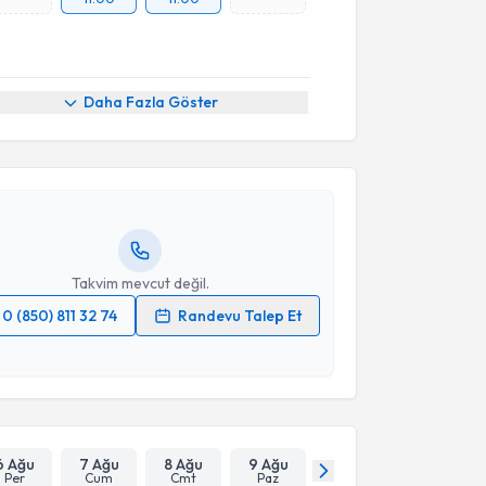
11:00
11:00
akvimi Talebi
Daha Fazla Göster
yesi Binnur Özkar
için randevu takvimi talebi
Size bu uzmandan randevu almanız için bir takvim
ında e-posta ile bilgilendireceğiz.
resiniz
Takvim mevcut değil.
0 (850) 811 32 74
Randevu Talep Et
 verilerimin işlenmesine ilişkin
Aydınlatma Metni
'ni
 ve kişisel verilerimin belirtilen kapsamda
esini kabul ediyorum.
Takvim Talebini Gönder
6 Ağu
7 Ağu
8 Ağu
9 Ağu
Per
Cum
Cmt
Paz