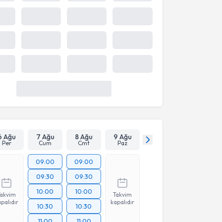
11:40
Takvim
Takvim
Takvim
palıdır
kapalıdır
kapalıdır
13:00
13:20
Daha Fazla Göster
6 Ağu
7 Ağu
8 Ağu
9 Ağu
Per
Cum
Cmt
Paz
09:00
09:00
09:30
09:30
10:00
10:00
Takvim
Takvim
palıdır
kapalıdır
10:30
10:30