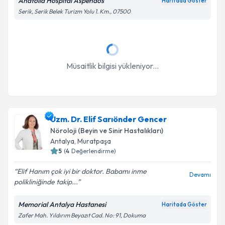
Anatolia Hospital Aspendos
Haritada Göster
Serik, Serik Belek Turizm Yolu 1. Km., 07500
Müsaitlik bilgisi yükleniyor...
Uzm. Dr. Elif Sarıönder Gencer
Nöroloji (Beyin ve Sinir Hastalıkları)
Antalya
, Muratpaşa
5
(
4
Değerlendirme)
Elif Hanım çok iyi bir doktor. Babamı inme
Devamı
polikliniğinde takip...
Memorial Antalya Hastanesi
Haritada Göster
Zafer Mah. Yıldırım Beyazıt Cad. No: 91, Dokuma