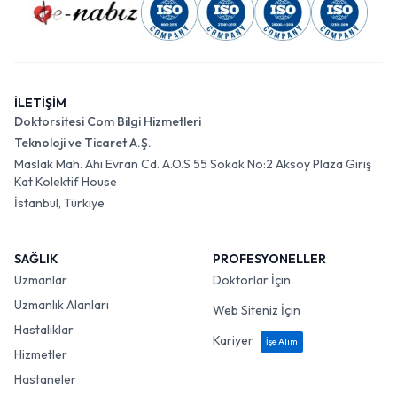
İLETİŞİM
Doktorsitesi Com Bilgi Hizmetleri
Teknoloji ve Ticaret A.Ş.
Maslak Mah. Ahi Evran Cd. A.O.S 55 Sokak No:2 Aksoy Plaza Giriş
Kat Kolektif House
İstanbul, Türkiye
SAĞLIK
PROFESYONELLER
Uzmanlar
Doktorlar İçin
Uzmanlık Alanları
Web Siteniz İçin
Hastalıklar
Kariyer
İşe Alım
Hizmetler
Hastaneler