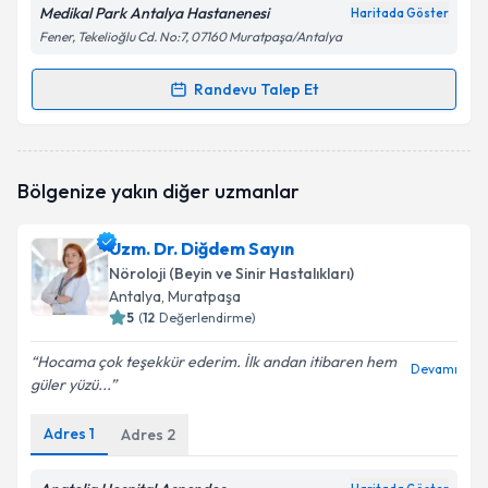
Medikal Park Antalya Hastanenesi
Haritada Göster
Fener, Tekelioğlu Cd. No:7, 07160 Muratpaşa/Antalya
Randevu Talep Et
Randevu Takvimi Talebi
Prof. Dr. Aylin Yaman
için randevu takvimi talebi
Bölgenize yakın diğer uzmanlar
oluşturun. Size bu uzmandan randevu almanız için bir
takvim hazırlandığında e-posta ile bilgilendireceğiz.
Uzm. Dr. Diğdem Sayın
E-posta Adresiniz
Nöroloji (Beyin ve Sinir Hastalıkları)
Antalya
, Muratpaşa
5
(
12
Değerlendirme)
Hocama çok teşekkür ederim. İlk andan itibaren hem
Kişisel verilerimin işlenmesine ilişkin
Aydınlatma
Devamı
güler yüzü...
Metni
'ni okudum ve kişisel verilerimin belirtilen
kapsamda işlenmesini kabul ediyorum.
Adres
1
Adres
2
Takvim Talebini Gönder