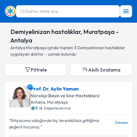
Doktor, klinik ara...
Demiyelinizan hastalıklar, Muratpaşa -
Antalya
Antalya
Muratpaşa
içinde toplam
3
Demiyelinizan hastalıklar
uygulayan doktor - uzman bulundu
Filtrele
Akıllı Sıralama
Prof. Dr. Aylin Yaman
Nöroloji (Beyin ve Sinir Hastalıkları)
Antalya
, Muratpaşa
5
(
6
Değerlendirme)
İhtiyacımız olduğunda hiç tereddütsüz gittiğimiz
Devamı
değerli hocamız.