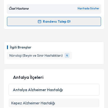
E-posta Adresiniz
Özel Hastane
Haritada Göster
Randevu Talep Et
Randevu Takvimi Talebi
Kişisel verilerimin işlenmesine ilişkin
Aydınlatma
Metni
'ni okudum ve kişisel verilerimin belirtilen
kapsamda işlenmesini kabul ediyorum.
Doç. Dr. Adem Yıldırım
için randevu takvimi talebi
oluşturun. Size bu uzmandan randevu almanız için bir
İlgili Branşlar
takvim hazırlandığında e-posta ile bilgilendireceğiz.
Takvim Talebini Gönder
Nöroloji (Beyin ve Sinir Hastalıkları)
4
E-posta Adresiniz
Antalya İlçeleri
Kişisel verilerimin işlenmesine ilişkin
Aydınlatma
Metni
'ni okudum ve kişisel verilerimin belirtilen
Antalya
Alzheimer Hastalığı
kapsamda işlenmesini kabul ediyorum.
Kepez
Alzheimer Hastalığı
Takvim Talebini Gönder