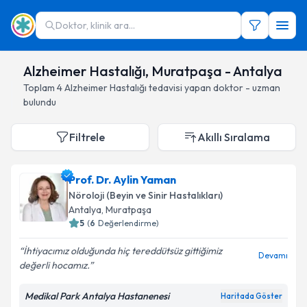
Doktor, klinik ara...
Alzheimer Hastalığı, Muratpaşa - Antalya
Toplam
4
Alzheimer Hastalığı
tedavisi yapan doktor - uzman
bulundu
Filtrele
Akıllı Sıralama
Prof. Dr. Aylin Yaman
Nöroloji (Beyin ve Sinir Hastalıkları)
Antalya
, Muratpaşa
5
(
6
Değerlendirme)
İhtiyacımız olduğunda hiç tereddütsüz gittiğimiz
Devamı
değerli hocamız.
Medikal Park Antalya Hastanenesi
Haritada Göster