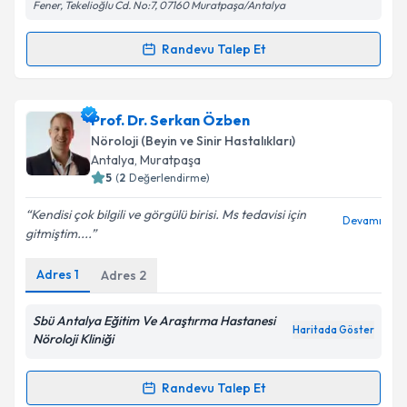
Fener, Tekelioğlu Cd. No:7, 07160 Muratpaşa/Antalya
Randevu Talep Et
Randevu Takvimi Talebi
Prof. Dr. Aylin Yaman
için randevu takvimi talebi
Prof. Dr. Serkan Özben
oluşturun. Size bu uzmandan randevu almanız için bir
Nöroloji (Beyin ve Sinir Hastalıkları)
takvim hazırlandığında e-posta ile bilgilendireceğiz.
Antalya
, Muratpaşa
5
(
2
Değerlendirme)
E-posta Adresiniz
Kendisi çok bilgili ve görgülü birisi. Ms tedavisi için
Devamı
gitmiştim....
Adres
1
Adres
2
Kişisel verilerimin işlenmesine ilişkin
Aydınlatma
Metni
'ni okudum ve kişisel verilerimin belirtilen
kapsamda işlenmesini kabul ediyorum.
Sbü Antalya Eğitim Ve Araştırma Hastanesi
Haritada Göster
Nöroloji Kliniği
Takvim Talebini Gönder
Randevu Talep Et
Randevu Takvimi Talebi