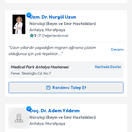
Prof. Dr. Serkan Özben
için randevu takvimi talebi
Uzm. Dr. Nurgül Uzun
oluşturun. Size bu uzmandan randevu almanız için bir
Nöroloji (Beyin ve Sinir Hastalıkları)
takvim hazırlandığında e-posta ile bilgilendireceğiz.
Antalya
, Muratpaşa
5
(
7
Değerlendirme)
E-posta Adresiniz
Uzun yıllardır yaşadığım migren ağrısına çözüm
Devamı
olduğunuz için çok teşekkür...
Medical Park Antalya Hastanesi
Haritada Göster
Kişisel verilerimin işlenmesine ilişkin
Aydınlatma
Fener, Tekelioğlu Cd. No:7
Metni
'ni okudum ve kişisel verilerimin belirtilen
kapsamda işlenmesini kabul ediyorum.
Randevu Talep Et
Randevu Takvimi Talebi
Takvim Talebini Gönder
Uzm. Dr. Nurgül Uzun
için randevu takvimi talebi
Doç. Dr. Adem Yıldırım
oluşturun. Size bu uzmandan randevu almanız için bir
Nöroloji (Beyin ve Sinir Hastalıkları)
takvim hazırlandığında e-posta ile bilgilendireceğiz.
Antalya
, Muratpaşa