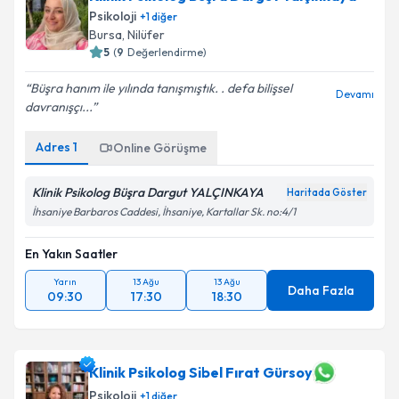
Psikoloji
+
1
diğer
Bursa
, Nilüfer
5
(
9
Değerlendirme)
Büşra hanım ile yılında tanışmıştık. . defa bilişsel
Devamı
davranışçı...
Adres
1
Online Görüşme
Klinik Psikolog Büşra Dargut YALÇINKAYA
Haritada Göster
İhsaniye Barbaros Caddesi, İhsaniye, Kartallar Sk. no:4/1
En Yakın Saatler
Yarın
13 Ağu
13 Ağu
Daha Fazla
09:30
17:30
18:30
Klinik Psikolog Sibel Fırat Gürsoy
Psikoloji
+
1
diğer