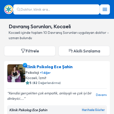
Doktor, klinik ara...
Davranış Sorunları, Kocaeli
Kocaeli
içinde toplam
10
Davranış Sorunları
uygulayan doktor -
uzman bulundu
Filtrele
Akıllı Sıralama
Klinik Psikolog Ece Şahin
Psikoloji
+
1
diğer
Kocaeli
, İzmit
5
(
82
Değerlendirme)
Kendisi gerçekten çok empatik, anlayışlı ve çok iyi bir
Devamı
dinleyici....
Klinik Psikolog Ece Şahin
Haritada Göster