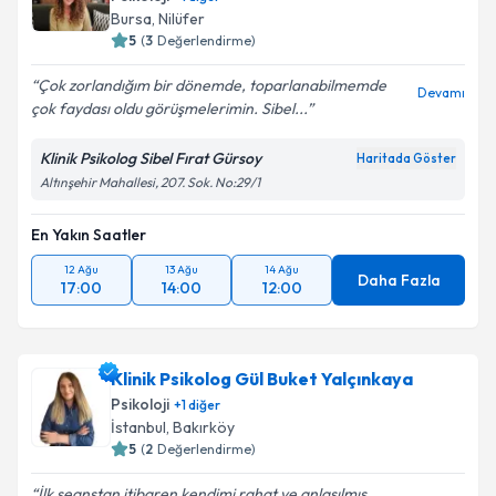
Bursa
, Nilüfer
5
(
3
Değerlendirme)
Çok zorlandığım bir dönemde, toparlanabilmemde
Devamı
çok faydası oldu görüşmelerimin. Sibel...
Klinik Psikolog Sibel Fırat Gürsoy
Haritada Göster
Altınşehir Mahallesi, 207. Sok. No:29/1
En Yakın Saatler
12 Ağu
13 Ağu
14 Ağu
Daha Fazla
17:00
14:00
12:00
Klinik Psikolog Gül Buket Yalçınkaya
Psikoloji
+
1
diğer
İstanbul
, Bakırköy
5
(
2
Değerlendirme)
İlk seanstan itibaren kendimi rahat ve anlaşılmış