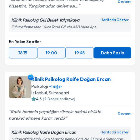
Devamı
hissettim. Yargılamadan dinlemesi...
Klinik Psikolog Gül Buket Yalçınkaya
Haritada Göster
Zuhuratbaba Mah. Yüce Tarla Cd. No.65/1 Hüda Apt.
En Yakın Saatler
18:15
19:00
19:45
Daha Fazla
Klinik Psikolog Raife Doğan Ercan
Psikoloji
+
1
diğer
İstanbul
, Sultangazi
4.5
(
2
Değerlendirme)
Raife hanımla yaşadığım süreçle alakalı birlikte
Devamı
hareket etmeye karar verdik
Klinik Psikolog Raife Doğan Ercan
Haritada Göster
Sultançiftliği Mah. Gazi Mustafa Kemal Cad. No:5 Daire:6 Sultangazi