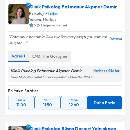
Klinik Psikolog Fatmanur Akpınar Demir
Psikoloji
+
1
diğer
Yalova
, Merkez
5
(
5
Değerlendirme)
Fatmanur hocamla ilkkez yollarımız pekişti çok samimi
Devamı
ve içten...
Adres
1
Online Görüşme
Klinik Psikolog Fatmanur Akpınar Demir
Haritada Göster
Dere Mahallesi Şehit Ömer Faydalı Caddesi No: 185 D:3
En Yakın Saatler
Yarın
Yarın
Yarın
Daha Fazla
11:00
11:50
12:40
Klinik Psikolog Büşra Dargut Yalçınkaya