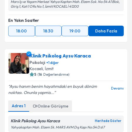
Mars İş ve Yaşam Merkezi Yahya Kaptan Mah. Elzem Sok. No:54 A1 Blok,
Giriş:1, Kat:1 Ofis No:1, İzmit/KOCAELİ 41200
En Yakın Saatler
18:00
18:30
19:00
Daha Fazla
Klinik Psikolog Aysu Karaca
Psikoloji
+
1
diğer
Kocaeli
, İzmit
5
(
16
Değerlendirme)
Aysu hanım benim hayatımdaki en buyuk dönüm
Devamı
noktası. Onunla yapmis...
Adres
1
Online Görüşme
Klinik Psikolog Aysu Karaca
Haritada Göster
Yahyakaptan Mah. Elzem Sk. MARS AVM Dış Kapı No:54 D:67