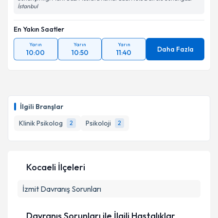
İstanbul
En Yakın Saatler
Yarın
Yarın
Yarın
Daha Fazla
10:00
10:50
11:40
İlgili Branşlar
Klinik Psikolog
Psikoloji
2
2
Kocaeli İlçeleri
İzmit
Davranış Sorunları
Davranış Sorunları ile İlgili Hastalıklar