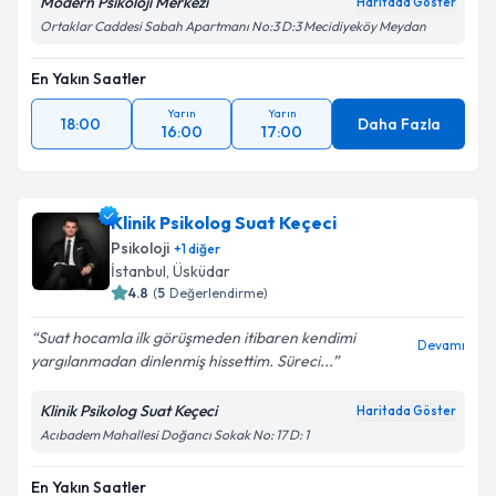
Modern Psikoloji Merkezi
Haritada Göster
Ortaklar Caddesi Sabah Apartmanı No:3 D:3 Mecidiyeköy Meydan
En Yakın Saatler
Yarın
Yarın
18:00
Daha Fazla
16:00
17:00
Klinik Psikolog Suat Keçeci
Psikoloji
+
1
diğer
İstanbul
, Üsküdar
4.8
(
5
Değerlendirme)
Suat hocamla ilk görüşmeden itibaren kendimi
Devamı
yargılanmadan dinlenmiş hissettim. Süreci...
Klinik Psikolog Suat Keçeci
Haritada Göster
Acıbadem Mahallesi Doğancı Sokak No: 17 D: 1
En Yakın Saatler