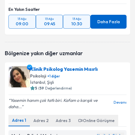
En Yakın Saatler
13 Ağu
13 Ağu
13 Ağu
Daha Fazla
09:00
09:45
10:30
Bölgenize yakın diğer uzmanlar
Klinik Psikolog Yasemin Mısırlı
Psikoloji
+
1
diğer
İstanbul
, Şişli
5
(
59
Değerlendirme)
Yasemin hanım çok tatlı biri. Kafam o karışık ve
Devamı
daha...
Adres
1
Adres
2
Adres
3
Online Görüşme