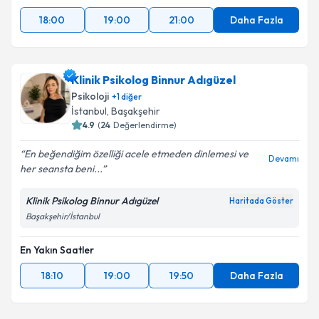
18:00
19:00
21:00
Daha Fazla
Klinik Psikolog Binnur Adıgüzel
Psikoloji
+
1
diğer
İstanbul
, Başakşehir
4.9
(
24
Değerlendirme)
En beğendiğim özelliği acele etmeden dinlemesi ve
Devamı
her seansta beni...
Klinik Psikolog Binnur Adıgüzel
Haritada Göster
Başakşehir/İstanbul
En Yakın Saatler
18:10
19:00
19:50
Daha Fazla