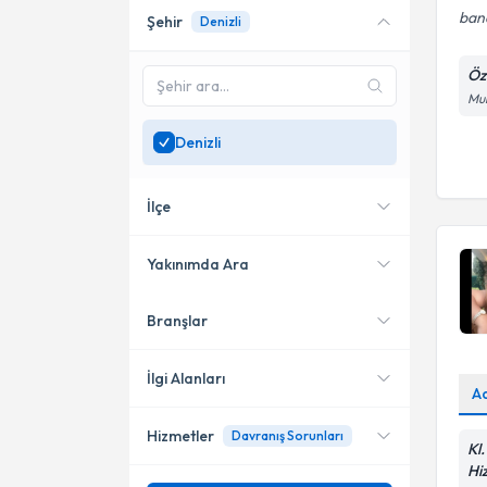
bana
Şehir
Denizli
Online danışmanlık sunan
uzmanları göster
Öz
Sadece
Denizli
bölgesinde
Mur
uzman ara
Denizli
İlçe
Yakınımda Ara
Branşlar
Konumuma yakın uzmanları
Merkezefendi
göster
Pamukkale
İlgi Alanları
A
Çivril
Hizmetler
Davranış Sorunları
Klinik Psikolog
Kl
Hi