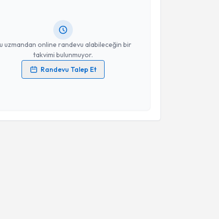
turun. Size bu uzmandan randevu almanız için bir
rlandığında e-posta ile bilgilendireceğiz.
resiniz
u uzmandan online randevu alabileceğin bir
takvimi bulunmuyor.
Randevu Talep Et
 verilerimin işlenmesine ilişkin
Aydınlatma Metni
'ni
 ve kişisel verilerimin belirtilen kapsamda
esini kabul ediyorum.
Takvim Talebini Gönder