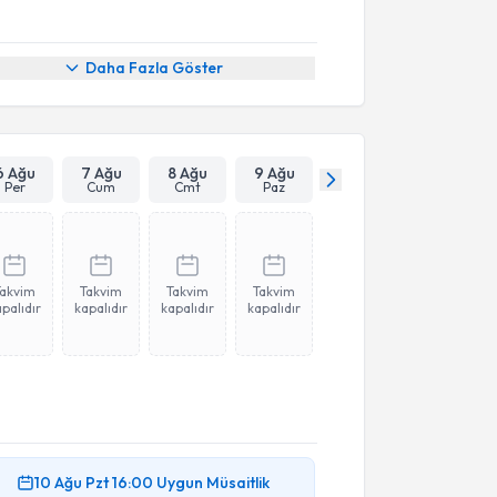
Daha Fazla Göster
6 Ağu
7 Ağu
8 Ağu
9 Ağu
Per
Cum
Cmt
Paz
Takvim
Takvim
Takvim
Takvim
palıdır
kapalıdır
kapalıdır
kapalıdır
10 Ağu
Pzt
16:00
Uygun Müsaitlik