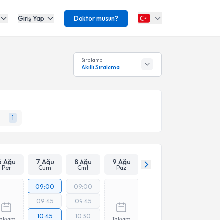
Giriş Yap
Doktor musun?
Sıralama
Akıllı Sıralama
1
6 Ağu
7 Ağu
8 Ağu
9 Ağu
Per
Cum
Cmt
Paz
09:00
09:00
09:45
09:45
10:45
10:30
Takvim
Takvim