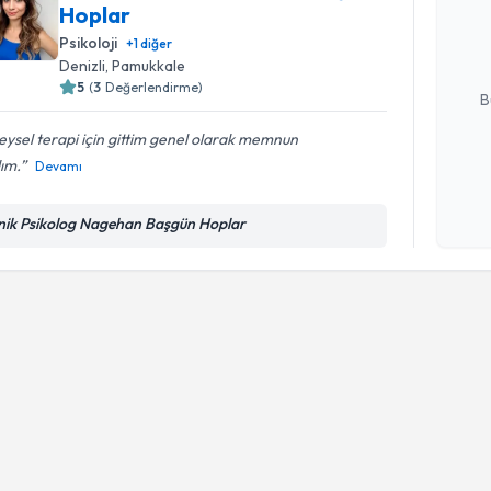
talebi oluş
Hoplar
takvim hazı
Psikoloji
+
1
diğer
Denizli
, Pamukkale
E-posta Ad
5
(
3
Değerlendirme)
B
eysel terapi için gittim genel olarak memnun
ım.
Devamı
Kişisel
okudum
işlenm
inik Psikolog Nagehan Başgün Hoplar