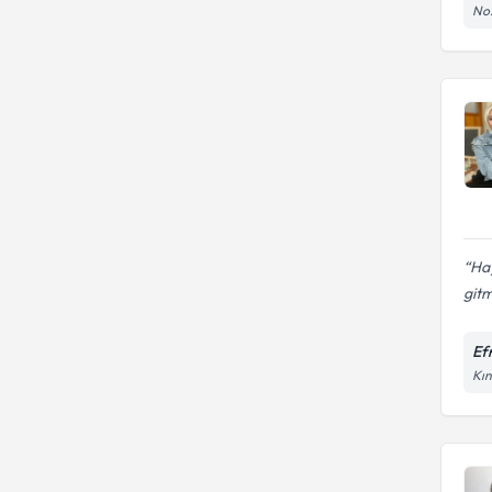
No:
Hay
gitm
Efr
Kın