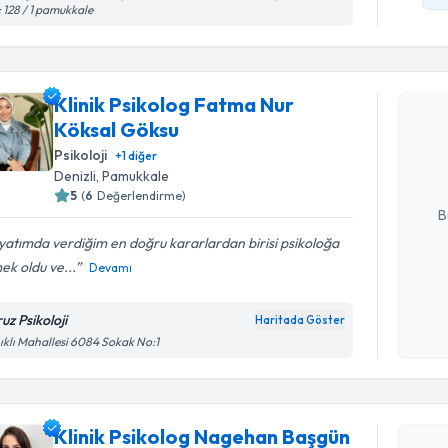
 128 / 1 pamukkale
Randevu T
Klinik Psikolog Fatma Nur
Klinik Ps
Köksal Göksu
talebi oluş
takvim hazı
Psikoloji
+
1
diğer
Denizli
, Pamukkale
E-posta Ad
5
(
6
Değerlendirme)
B
atımda verdiğim en doğru kararlardan birisi psikoloğa
ek oldu ve...
Devamı
Kişisel
okudum
uz Psikoloji
Haritada Göster
işlenm
ıklı Mahallesi 6084 Sokak No:1
Randevu T
Klinik Ps
Klinik Psikolog Nagehan Başgün