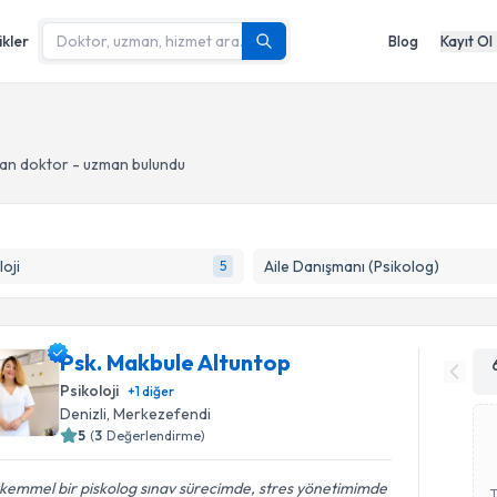
ikler
Blog
Kayıt Ol
an doktor - uzman bulundu
loji
Aile Danışmanı (Psikolog)
5
Psk. Makbule Altuntop
Psikoloji
+
1
diğer
Denizli
, Merkezefendi
5
(
3
Değerlendirme)
kemmel bir piskolog sınav sürecimde, stres yönetimimde