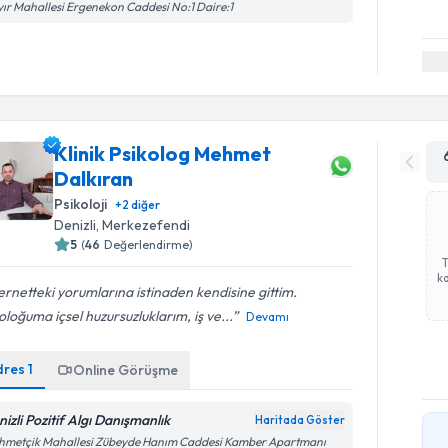
ır Mahallesi Ergenekon Caddesi No:1 Daire:1
Klinik Psikolog Mehmet
Dalkıran
Psikoloji
+
2
diğer
Denizli
, Merkezefendi
5
(
46
Değerlendirme)
ka
ernetteki yorumlarına istinaden kendisine gittim.
oloğuma içsel huzursuzluklarım, iş ve...
Devamı
dres
1
Online Görüşme
nizli Pozitif Algı Danışmanlık
Haritada Göster
hmetçik Mahallesi Zübeyde Hanım Caddesi Kamber Apartmanı