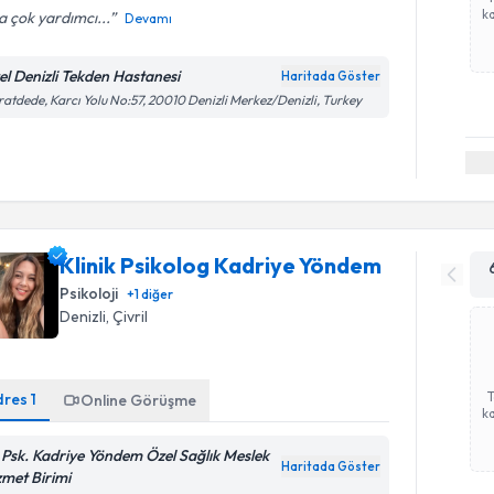
ka
 çok yardımcı...
Devamı
el Denizli Tekden Hastanesi
Haritada Göster
atdede, Karcı Yolu No:57, 20010 Denizli Merkez/Denizli, Turkey
Klinik Psikolog Kadriye Yöndem
Psikoloji
+
1
diğer
Denizli
, Çivril
dres
1
Online Görüşme
ka
. Psk. Kadriye Yöndem Özel Sağlık Meslek
Haritada Göster
zmet Birimi