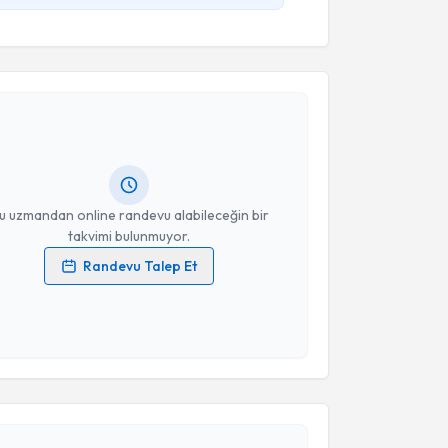
akvimi Talebi
ikolog Fatma Nur Köksal Göksu
için randevu takvimi
turun. Size bu uzmandan randevu almanız için bir
rlandığında e-posta ile bilgilendireceğiz.
resiniz
u uzmandan online randevu alabileceğin bir
takvimi bulunmuyor.
Randevu Talep Et
 verilerimin işlenmesine ilişkin
Aydınlatma Metni
'ni
 ve kişisel verilerimin belirtilen kapsamda
esini kabul ediyorum.
akvimi Talebi
Takvim Talebini Gönder
ikolog Nagehan Başgün Hoplar
için randevu takvimi