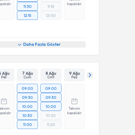
palıdır
kapalıdır
11:30
11:15
12:15
12:00
Daha Fazla Göster
6 Ağu
7 Ağu
8 Ağu
9 Ağu
Per
Cum
Cmt
Paz
09:00
09:00
09:30
09:30
10:00
10:00
Takvim
Takvim
palıdır
kapalıdır
10:30
10:30
11:00
11:20