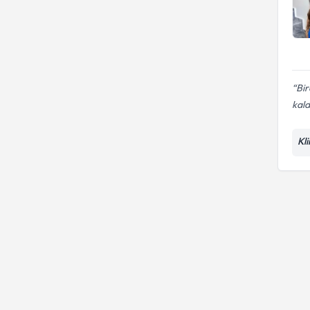
Bir
kald
Kl