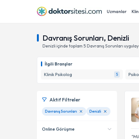
Uzmanlar
Klin
Davranış Sorunları, Denizli
Denizli
içinde toplam
5
Davranış Sorunları
uygulay
İlgili Branşlar
Klinik Psikolog
Psiko
5
Aktif Filtreler
Davranış Sorunları
Denizli
Online Görüşme
Mü