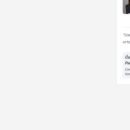
Uzu
orta
Öz
Ps
Cem
Ka