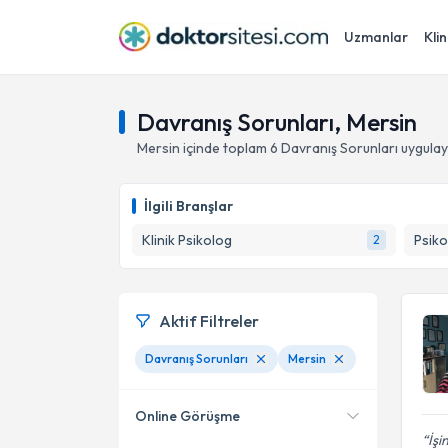
Uzmanlar
Klin
Davranış Sorunları, Mersin
Mersin
içinde toplam
6
Davranış Sorunları
uygulay
İlgili Branşlar
Klinik Psikolog
Psiko
2
Aktif Filtreler
Davranış Sorunları
Mersin
Online Görüşme
İşi