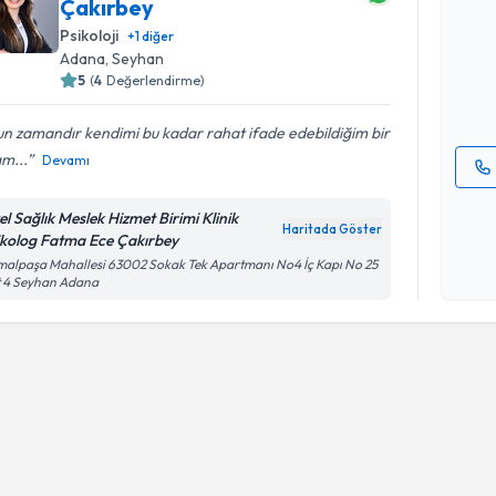
Çakırbey
Klinik Ps
talebi oluş
Psikoloji
+
1
diğer
takvim hazı
Adana
, Seyhan
5
(
4
Değerlendirme)
E-posta Ad
n zamandır kendimi bu kadar rahat ifade edebildiğim bir
m...
Devamı
Kişisel
el Sağlık Meslek Hizmet Birimi Klinik
okudum
Haritada Göster
ikolog Fatma Ece Çakırbey
işlenm
alpaşa Mahallesi 63002 Sokak Tek Apartmanı No4 İç Kapı No 25
t 4 Seyhan Adana