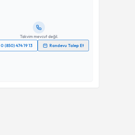
ikolog Fatma Ece Çakırbey
için randevu takvimi
turun. Size bu uzmandan randevu almanız için bir
rlandığında e-posta ile bilgilendireceğiz.
resiniz
Takvim mevcut değil.
0 (850) 474 19 13
Randevu Talep Et
 verilerimin işlenmesine ilişkin
Aydınlatma Metni
'ni
 ve kişisel verilerimin belirtilen kapsamda
esini kabul ediyorum.
Takvim Talebini Gönder