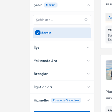
kesi
Şehir
Mersin
Online danışmanlık sunan
uzmanları göster
A
Sadece
Mersin
bölgesinde
uzman ara
Kl
Mersin
Bah
Sır
İlçe
Yakınımda Ara
Branşlar
Konumuma yakın uzmanları
Akdeniz
göster
Yenişehir
İlgi Alanları
Ald
soru
Hizmetler
Davranış Sorunları
Klinik Psikolog
Me