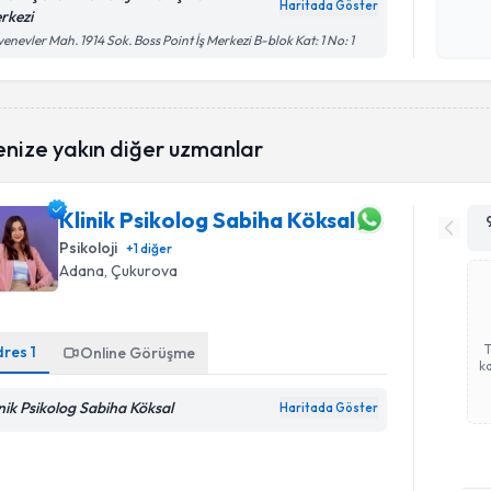
okudum
Haritada Göster
rkezi
işlenm
enevler Mah. 1914 Sok. Boss Point İş Merkezi B-blok Kat: 1 No: 1
enize yakın diğer uzmanlar
Klinik Psikolog Sabiha Köksal
Psikoloji
+
1
diğer
Adana
, Çukurova
dres
1
Online Görüşme
ka
inik Psikolog Sabiha Köksal
Haritada Göster