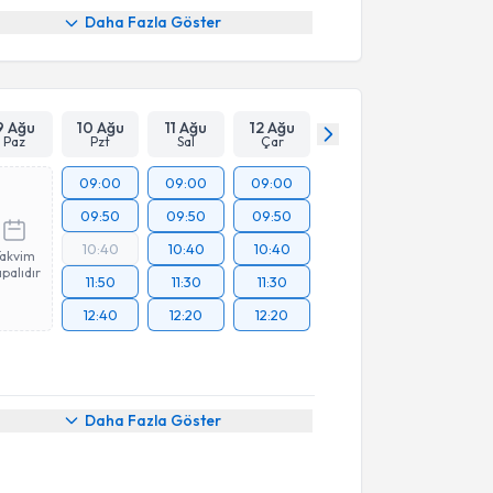
Daha Fazla Göster
9 Ağu
10 Ağu
11 Ağu
12 Ağu
Paz
Pzt
Sal
Çar
09:00
09:00
09:00
09:50
09:50
09:50
10:40
10:40
10:40
Takvim
palıdır
11:50
11:30
11:30
12:40
12:20
12:20
Daha Fazla Göster