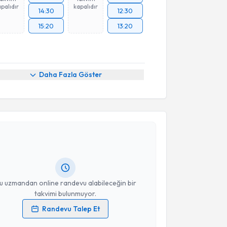
palıdır
kapalıdır
14:30
12:30
15:20
13:20
Daha Fazla Göster
akvimi Talebi
ikolog Abdullah TOPAL
için randevu takvimi talebi
Size bu uzmandan randevu almanız için bir takvim
ında e-posta ile bilgilendireceğiz.
resiniz
u uzmandan online randevu alabileceğin bir
takvimi bulunmuyor.
Randevu Talep Et
 verilerimin işlenmesine ilişkin
Aydınlatma Metni
'ni