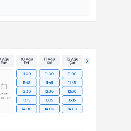
 ve kişisel verilerimin belirtilen kapsamda
esini kabul ediyorum.
Takvim Talebini Gönder
9 Ağu
10 Ağu
11 Ağu
12 Ağu
Paz
Pzt
Sal
Çar
11:00
11:00
11:00
11:45
11:45
11:45
12:30
12:30
12:30
Takvim
palıdır
13:15
13:15
13:15
14:00
14:00
14:00