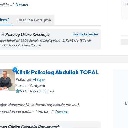
ka
nlikle...
Devamı
dres
1
Online Görüşme
inik Psikolog Dilara Kutlukaya
Haritada Göster
çe Mahallesi 4606 Sokak, İstiklal İş Hanı -2. Kat:5 No:13 Tevfik
rı Gür Anadolu Lisesi Karşısı
Randevu T
Klinik Psikolog Abdullah TOPAL
Klinik Ps
oluşturun. 
Psikoloji
+
1
diğer
hazırlandığ
Mersin
, Yenişehir
5
(
31
Değerlendirme)
E-posta Ad
B
ığım danışmanlık ve terapi sayesinde mevcut
numdan kurtuldum. Yeni bir...
Devamı
Kişisel
rsin Çözüm Psikolojik Danışmanlık