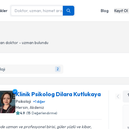
ikler
Blog
Kayıt Ol
an doktor - uzman bulundu
loji
2
Klinik Psikolog Dilara Kutlukaya
Psikoloji
+
1
diğer
Mersin
, Akdeniz
4.9
(
15
Değerlendirme)
nde uzman ve profesyonel birisi, güler yüzlü ve kibar,