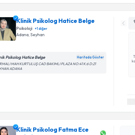
Klinik Psikolog Hatice Belge
Psikoloji
+
1
diğer
Adana
, Seyhan
inik Psikolog Hatice Belge
Haritada Göster
ka
RMALI MAH KURTULUŞ CAD BAKIMLI PLAZA NO:41 K:6 D:21
YHAN ADANA
Randevu T
Klinik Psikolog Fatma Ece