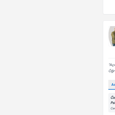
Açı
Öğr
A
Öz
Ps
Cem