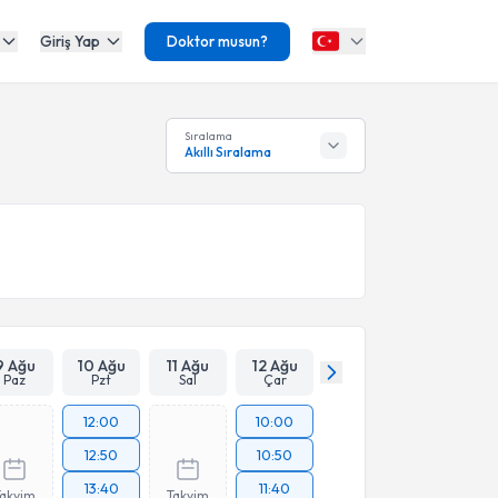
Giriş Yap
Doktor musun?
Sıralama
Akıllı Sıralama
9 Ağu
10 Ağu
11 Ağu
12 Ağu
Paz
Pzt
Sal
Çar
12:00
10:00
12:50
10:50
13:40
11:40
Takvim
Takvim