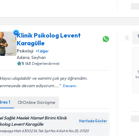
Klinik Psikolog Levent
Karagülle
Psikoloji
+
1
diğer
Adana
, Seyhan
5
(
43
Değerlendirme)
ka
klayıcı ulaşılabilir ve samimi çok şey öğrendim.
enmeyede devam ediyorum....
Devamı
dres
1
Online Görüşme
el Sağlık Meslek Hizmet Birimi Klinik
Haritada Göster
ikolog Levent Karagülle
alpaşa Mah 63002 Sk.Tek Spt No:4 Kat:4 No:25, 01120