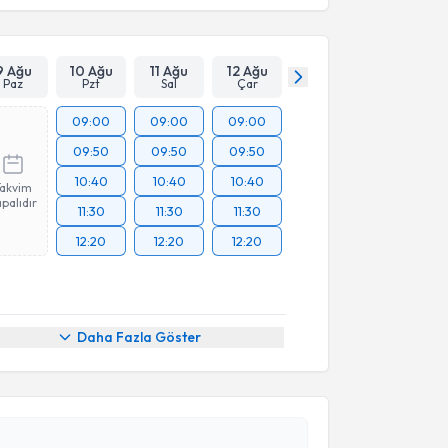
9 Ağu
10 Ağu
11 Ağu
12 Ağu
Paz
Pzt
Sal
Çar
09:00
09:00
09:00
09:50
09:50
09:50
10:40
10:40
10:40
Takvim
palıdır
11:30
11:30
11:30
12:20
12:20
12:20
Daha Fazla Göster
akvimi Talebi