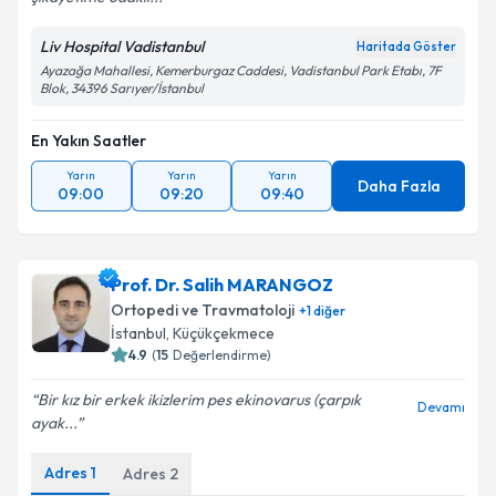
Kişisel verilerimin işlenmesine ilişkin
Aydınlatma
Metni
'ni okudum ve kişisel verilerimin belirtilen
Liv Hospital Vadistanbul
Haritada Göster
kapsamda işlenmesini kabul ediyorum.
Ayazağa Mahallesi, Kemerburgaz Caddesi, Vadistanbul Park Etabı, 7F
Blok, 34396 Sarıyer/İstanbul
Takvim Talebini Gönder
En Yakın Saatler
Yarın
Yarın
Yarın
Daha Fazla
09:00
09:20
09:40
Prof. Dr. Salih MARANGOZ
Ortopedi ve Travmatoloji
+
1
diğer
İstanbul
, Küçükçekmece
4.9
(
15
Değerlendirme)
Bir kız bir erkek ikizlerim pes ekinovarus (çarpık
Devamı
ayak...
Adres
1
Adres
2