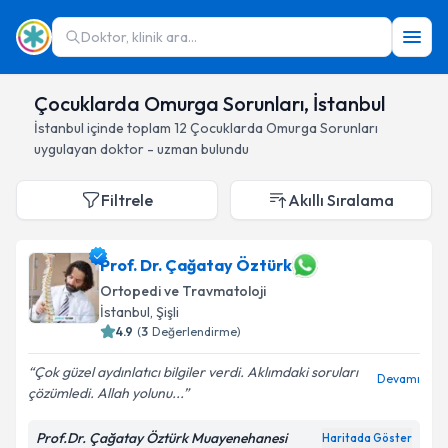
Doktor, klinik ara...
Çocuklarda Omurga Sorunları, İstanbul
İstanbul
içinde toplam
12
Çocuklarda Omurga Sorunları
uygulayan doktor - uzman bulundu
Filtrele
Akıllı Sıralama
Prof. Dr. Çağatay Öztürk
Ortopedi ve Travmatoloji
İstanbul
, Şişli
4.9
(
3
Değerlendirme)
Çok güzel aydınlatıcı bilgiler verdi. Aklımdaki soruları
Devamı
çözümledi. Allah yolunu...
Prof.Dr. Çağatay Öztürk Muayenehanesi
Haritada Göster