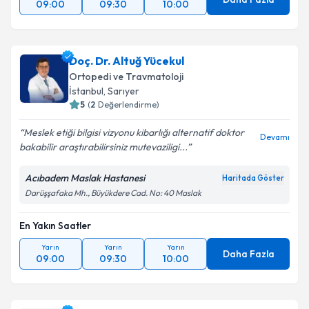
09:00
09:30
10:00
Doç. Dr. Altuğ Yücekul
Ortopedi ve Travmatoloji
İstanbul
, Sarıyer
5
(
2
Değerlendirme)
Meslek etiği bilgisi vizyonu kibarlığı alternatif doktor
Devamı
bakabilir araştırabilirsiniz mutevaziligi...
Acıbadem Maslak Hastanesi
Haritada Göster
Darüşşafaka Mh., Büyükdere Cad. No: 40 Maslak
En Yakın Saatler
Yarın
Yarın
Yarın
Daha Fazla
09:00
09:30
10:00