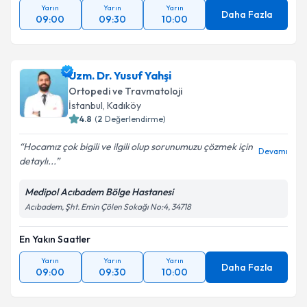
Yarın
Yarın
Yarın
Daha Fazla
09:00
09:30
10:00
Uzm. Dr. Yusuf Yahşi
Ortopedi ve Travmatoloji
İstanbul
, Kadıköy
4.8
(
2
Değerlendirme)
Hocamız çok bigili ve ilgili olup sorunumuzu çözmek için
Devamı
detaylı...
Medipol Acıbadem Bölge Hastanesi
Acıbadem, Şht. Emin Çölen Sokağı No:4, 34718
En Yakın Saatler
Yarın
Yarın
Yarın
Daha Fazla
09:00
09:30
10:00