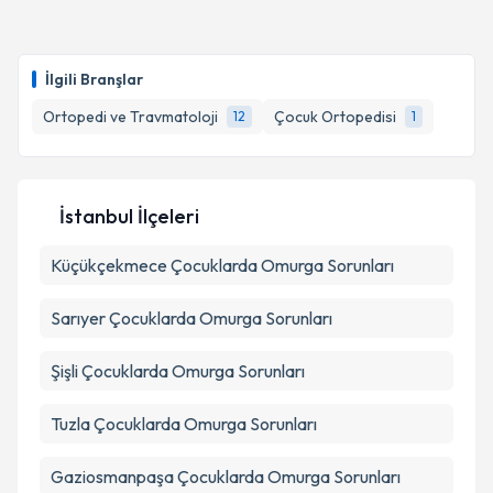
kapsamda işlenmesini kabul ediyorum.
Dr. Öğr. Üyesi Ruhat Ünlü
için randevu takvimi talebi
oluşturun. Size bu uzmandan randevu almanız için bir
Takvim Talebini Gönder
İlgili Branşlar
takvim hazırlandığında e-posta ile bilgilendireceğiz.
Ortopedi ve Travmatoloji
Çocuk Ortopedisi
12
1
E-posta Adresiniz
İstanbul İlçeleri
Kişisel verilerimin işlenmesine ilişkin
Aydınlatma
Küçükçekmece
Metni
'ni okudum ve kişisel verilerimin belirtilen
Çocuklarda Omurga Sorunları
kapsamda işlenmesini kabul ediyorum.
Sarıyer
Çocuklarda Omurga Sorunları
Takvim Talebini Gönder
Şişli
Çocuklarda Omurga Sorunları
Tuzla
Çocuklarda Omurga Sorunları
Gaziosmanpaşa
Çocuklarda Omurga Sorunları