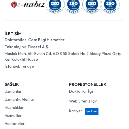
İLETİŞİM
Doktorsitesi Com Bilgi Hizmetleri
Teknoloji ve Ticaret A.Ş.
Maslak Mah. Ahi Evran Cd. A.O.S 55 Sokak No:2 Aksoy Plaza Giriş
Kat Kolektif House
İstanbul, Türkiye
SAĞLIK
PROFESYONELLER
Uzmanlar
Doktorlar İçin
Uzmanlık Alanları
Web Siteniz İçin
Hastalıklar
Kariyer
İşe Alım
Hizmetler
Hastaneler