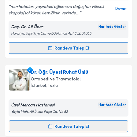
merhabalar. yaşındaki oğlumuza doğuştan yüksek
Devamı
skapula(sol kürek kemiğinin yerinde...
Kişisel verilerimin işlenmesine ilişkin
Aydınlatma
Metni
'ni okudum ve kişisel verilerimin belirtilen
Doç. Dr. Ali Öner
Haritada Göster
kapsamda işlenmesini kabul ediyorum.
Harbiye, Teşvikiye Cd. no:53 Pamuk Apt.D:2, 34365
Takvim Talebini Gönder
Randevu Talep Et
Randevu Takvimi Talebi
Doç. Dr. Ali Öner
için randevu takvimi talebi
Dr. Öğr. Üyesi Ruhat Ünlü
oluşturun. Size bu uzmandan randevu almanız için bir
Ortopedi ve Travmatoloji
takvim hazırlandığında e-posta ile bilgilendireceğiz.
İstanbul
, Tuzla
E-posta Adresiniz
Özel Mercan Hastanesi
Haritada Göster
Yayla Mah, Ali İhsan Paşa Cd. No 52
Kişisel verilerimin işlenmesine ilişkin
Aydınlatma
Randevu Talep Et
Randevu Takvimi Talebi
Metni
'ni okudum ve kişisel verilerimin belirtilen