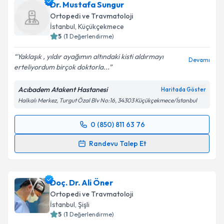
Dr. Mustafa Sungur
Ortopedi ve Travmatoloji
İstanbul
, Küçükçekmece
5
(
1
Değerlendirme)
Yaklaşık , yıldır ayağımın altındaki kisti aldırmayı
Devamı
erteliyordum birçok doktorla...
Acıbadem Atakent Hastanesi
Haritada Göster
Halkalı Merkez, Turgut Özal Blv No:16, 34303 Küçükçekmece/İstanbul
0 (850) 811 63 76
Randevu Takvimi Talebi
Randevu Talep Et
Dr. Mustafa Sungur
için randevu takvimi talebi
oluşturun. Size bu uzmandan randevu almanız için bir
Doç. Dr. Ali Öner
takvim hazırlandığında e-posta ile bilgilendireceğiz.
Ortopedi ve Travmatoloji
E-posta Adresiniz
İstanbul
, Şişli
5
(
1
Değerlendirme)