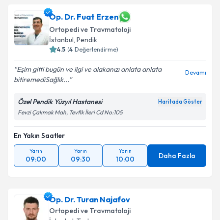
Op. Dr. Fuat Erzen
Ortopedi ve Travmatoloji
İstanbul
, Pendik
4.5
(
4
Değerlendirme)
Eşim gitti bugün ve ilgi ve alakanızı anlata anlata
Devamı
bitiremediSağlık...
Özel Pendik Yüzyıl Hastanesi
Haritada Göster
Fevzi Çakmak Mah, Tevfik İleri Cd No:105
En Yakın Saatler
Yarın
Yarın
Yarın
Daha Fazla
09:00
09:30
10:00
Op. Dr. Turan Najafov
Ortopedi ve Travmatoloji