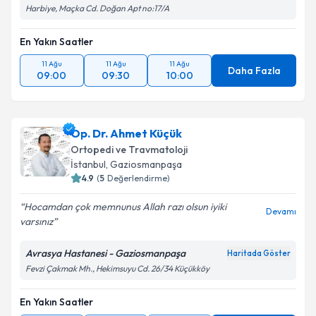
Harbiye, Maçka Cd. Doğan Apt no:17/A
En Yakın Saatler
11 Ağu
11 Ağu
11 Ağu
Daha Fazla
09:00
09:30
10:00
Op. Dr. Ahmet Küçük
Ortopedi ve Travmatoloji
İstanbul
, Gaziosmanpaşa
4.9
(
5
Değerlendirme)
Hocamdan çok memnunus Allah razı olsun iyiki
Devamı
varsınız
Avrasya Hastanesi - Gaziosmanpaşa
Haritada Göster
Fevzi Çakmak Mh., Hekimsuyu Cd. 26/34 Küçükköy
En Yakın Saatler