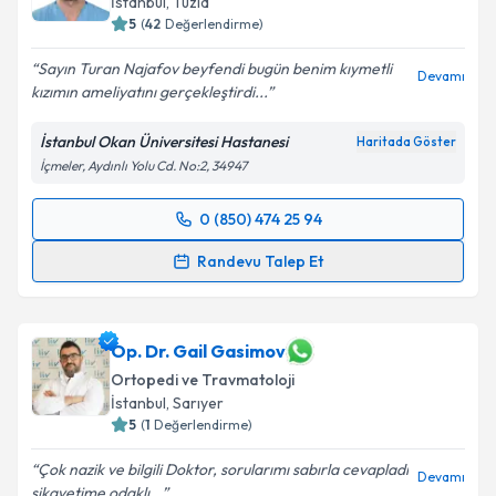
İstanbul
, Tuzla
5
(
42
Değerlendirme)
Sayın Turan Najafov beyfendi bugün benim kıymetli
Devamı
kızımın ameliyatını gerçekleştirdi...
İstanbul Okan Üniversitesi Hastanesi
Haritada Göster
İçmeler, Aydınlı Yolu Cd. No:2, 34947
0 (850) 474 25 94
Randevu Takvimi Talebi
Randevu Talep Et
Op. Dr. Turan Najafov
için randevu takvimi talebi
oluşturun. Size bu uzmandan randevu almanız için bir
takvim hazırlandığında e-posta ile bilgilendireceğiz.
Op. Dr. Gail Gasimov
Ortopedi ve Travmatoloji
E-posta Adresiniz
İstanbul
, Sarıyer
5
(
1
Değerlendirme)
Çok nazik ve bilgili Doktor, sorularımı sabırla cevapladı
Devamı
şikayetime odaklı...