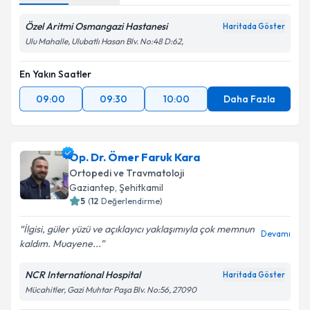
Özel Aritmi Osmangazi Hastanesi
Haritada Göster
Takvim Talebini Gönder
Ulu Mahalle, Ulubatlı Hasan Blv. No:48 D:62,
En Yakın Saatler
09:00
09:30
10:00
Daha Fazla
Op. Dr. Ömer Faruk Kara
Ortopedi ve Travmatoloji
Gaziantep
,
Şehitkamil
5
(
12
Değerlendirme)
İlgisi, güler yüzü ve açıklayıcı yaklaşımıyla çok memnun
Devamı
kaldım. Muayene...
NCR International Hospital
Haritada Göster
Mücahitler, Gazi Muhtar Paşa Blv. No:56, 27090