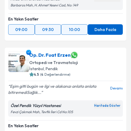
Barbaros Mah, H. Ahmet Yesevi Cad, No: 149
Kişisel verilerimin işlenmesine ilişkin
Aydınlatma
Metni
'ni okudum ve kişisel verilerimin belirtilen
En Yakın Saatler
kapsamda işlenmesini kabul ediyorum.
09:00
09:30
10:00
Daha Fazla
Takvim Talebini Gönder
Op. Dr. Fuat Erzen
Ortopedi ve Travmatoloji
İstanbul
,
Pendik
4.5
(
4
Değerlendirme)
Eşim gitti bugün ve ilgi ve alakanızı anlata anlata
Devamı
bitiremediSağlık...
Özel Pendik Yüzyıl Hastanesi
Haritada Göster
Fevzi Çakmak Mah, Tevfik İleri Cd No:105
En Yakın Saatler