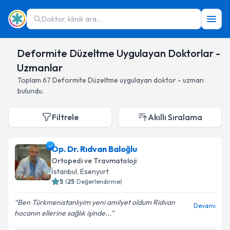
Doktor, klinik ara...
Deformite Düzeltme Uygulayan Doktorlar -
Uzmanlar
Toplam
67
Deformite Düzeltme
uygulayan doktor - uzman
bulundu.
Filtrele
Akıllı Sıralama
Op. Dr. Rıdvan Baloğlu
Ortopedi ve Travmatoloji
İstanbul
,
Esenyurt
5
(
25
Değerlendirme)
Ben Türkmenistanlıyim yeni amilyet oldum Ridvan
Devamı
hocanın ellerine sağlık işinde...