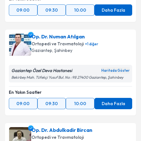
09:00
09:30
10:00
Daha Fazla
Op. Dr. Numan Atılgan
Ortopedi ve Travmatoloji
+
1
diğer
Gaziantep
,
Şahinbey
Gaziantep Özel Deva Hastanesi
Haritada Göster
Bekirbey Mah. Tüfekçi Yusuf Bul. No : 98 27400 Gaziantep, Şahinbey
En Yakın Saatler
09:00
09:30
10:00
Daha Fazla
Op. Dr. Abdulkadir Bircan
Ortopedi ve Travmatoloji