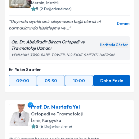
Mersin
,
Mezitli
5
(
2
Değerlendirme)
Dayımda siyatik sinir sıkışmasına bağlı olarak el
Devamı
parmaklarında hissizleşme ve...
Op. Dr. Abdulkadir Bircan Ortopedi ve
Haritada Göster
Travmatoloji Uzmanı
YENİ MAH. 33150. BABİL TOWER. NO:3 KAT 6 MEZİTLİ MERSİN
En Yakın Saatler
09:00
09:30
10:00
Daha Fazla
Prof. Dr. Mustafa Yel
Ortopedi ve Travmatoloji
İzmir
,
Karşıyaka
5
(
6
Değerlendirme)