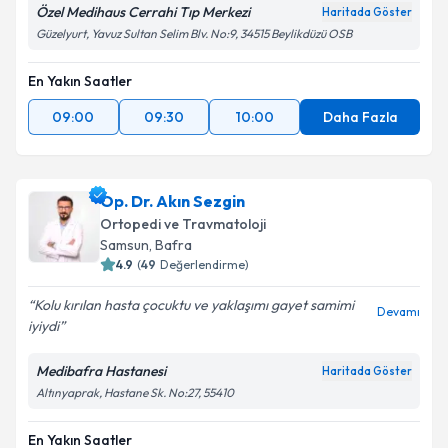
Özel Medihaus Cerrahi Tıp Merkezi
Haritada Göster
Güzelyurt, Yavuz Sultan Selim Blv. No:9, 34515 Beylikdüzü OSB
En Yakın Saatler
09:00
09:30
10:00
Daha Fazla
Op. Dr. Akın Sezgin
Ortopedi ve Travmatoloji
Samsun
,
Bafra
4.9
(
49
Değerlendirme)
Kolu kırılan hasta çocuktu ve yaklaşımı gayet samimi
Devamı
iyiydi
Medibafra Hastanesi
Haritada Göster
Altınyaprak, Hastane Sk. No:27, 55410
En Yakın Saatler