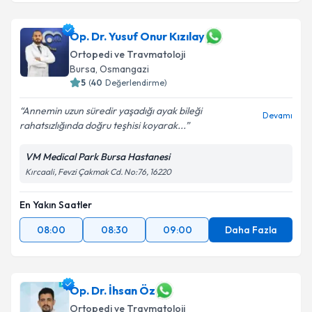
Op. Dr. Yusuf Onur Kızılay
Ortopedi ve Travmatoloji
Bursa
,
Osmangazi
5
(
40
Değerlendirme)
Annemin uzun süredir yaşadığı ayak bileği
Devamı
rahatsızlığında doğru teşhisi koyarak...
VM Medical Park Bursa Hastanesi
Kırcaali, Fevzi Çakmak Cd. No:76, 16220
En Yakın Saatler
08:00
08:30
09:00
Daha Fazla
Op. Dr. İhsan Öz
Ortopedi ve Travmatoloji