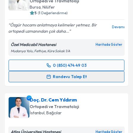
Ortopedi ve Travmatoloji
Bursa
,
Nilüfer
5
(
1
Değerlendirme)
Özgür hocamı anlatmaya kelimeler yetmez. Bir
Devamı
ortopedi uzmanından çok daha...
Özel Medicabil Hastanesi
Haritada Göster
Mudanya Yolu, Fethiye, Küre Sokak 1/A
0 (850) 474 49 03
Randevu Takvimi Talebi
Randevu Talep Et
Op. Dr. Özgür Temiz
için randevu takvimi talebi
oluşturun. Size bu uzmandan randevu almanız için bir
Doç. Dr. Cem Yıldırım
takvim hazırlandığında e-posta ile bilgilendireceğiz.
Ortopedi ve Travmatoloji
E-posta Adresiniz
İstanbul
,
Bağcılar
Atlas Üniversitesi Hastanesi
Haritada Göster