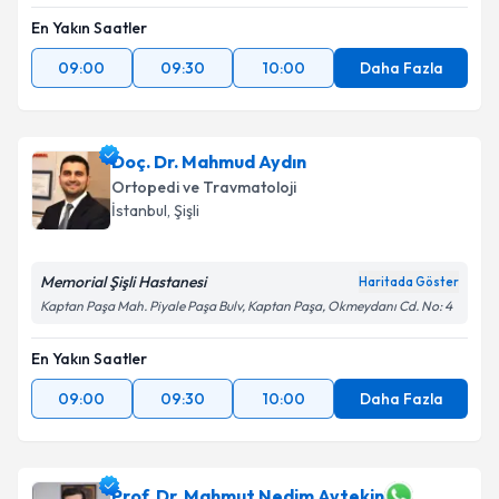
En Yakın Saatler
09:00
09:30
10:00
Daha Fazla
Doç. Dr. Mahmud Aydın
Ortopedi ve Travmatoloji
İstanbul
,
Şişli
Memorial Şişli Hastanesi
Haritada Göster
Kaptan Paşa Mah. Piyale Paşa Bulv, Kaptan Paşa, Okmeydanı Cd. No: 4
En Yakın Saatler
09:00
09:30
10:00
Daha Fazla
Prof. Dr. Mahmut Nedim Aytekin