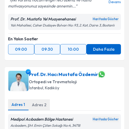
Iyiki varsınız hocam engin tecrübeniz ve hasta
Devamı
motivasyonunuz sayesinde annemin...
Prof. Dr. Mustafa Yel Muayenehanesi
Haritada Göster
Yalı Mahallesi, Caher Dudayev Bulvarı No: 93, 2. Kat, Daire: 3, Bostanlı
En Yakın Saatler
09:00
09:30
10:00
Daha Fazla
Prof. Dr. Hacı Mustafa Özdemir
Ortopedi ve Travmatoloji
İstanbul
,
Kadıköy
Adres
1
Adres
2
Medipol Acıbadem Bölge Hastanesi
Haritada Göster
Acıbadem, Şht. Emin Çölen Sokağı No:4, 34718