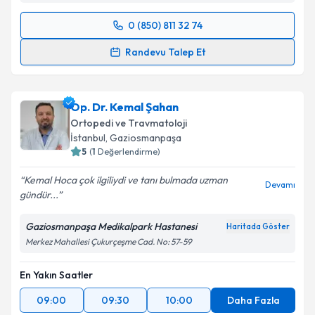
0 (850) 811 32 74
Randevu Takvimi Talebi
Randevu Talep Et
Prof. Dr. Hacı Mustafa Özdemir
için randevu
takvimi talebi oluşturun. Size bu uzmandan randevu
Op. Dr. Kemal Şahan
almanız için bir takvim hazırlandığında e-posta ile
bilgilendireceğiz.
Ortopedi ve Travmatoloji
İstanbul
,
Gaziosmanpaşa
E-posta Adresiniz
5
(
1
Değerlendirme)
Kemal Hoca çok ilgiliydi ve tanı bulmada uzman
Devamı
gündür...
Kişisel verilerimin işlenmesine ilişkin
Aydınlatma
Gaziosmanpaşa Medikalpark Hastanesi
Haritada Göster
Metni
'ni okudum ve kişisel verilerimin belirtilen
Merkez Mahallesi Çukurçeşme Cad. No: 57-59
kapsamda işlenmesini kabul ediyorum.
En Yakın Saatler
Takvim Talebini Gönder
09:00
09:30
10:00
Daha Fazla