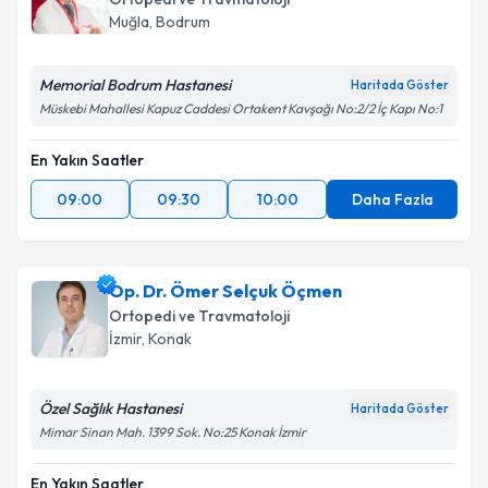
Muğla
,
Bodrum
Memorial Bodrum Hastanesi
Haritada Göster
Müskebi Mahallesi Kapuz Caddesi Ortakent Kavşağı No:2/2 İç Kapı No:1
En Yakın Saatler
09:00
09:30
10:00
Daha Fazla
Op. Dr. Ömer Selçuk Öçmen
Ortopedi ve Travmatoloji
İzmir
,
Konak
Özel Sağlık Hastanesi
Haritada Göster
Mimar Sinan Mah. 1399 Sok. No:25 Konak İzmir
En Yakın Saatler