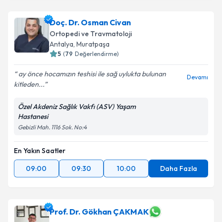
Doç. Dr. Osman Civan
Ortopedi ve Travmatoloji
Antalya
,
Muratpaşa
5
(
79
Değerlendirme)
ay önce hocamızın teshisi ile sağ uylukta bulunan
Devamı
kitleden...
Özel Akdeniz Sağlık Vakfı (ASV) Yaşam
Hastanesi
Gebizli Mah. 1116 Sok. No:4
En Yakın Saatler
09:00
09:30
10:00
Daha Fazla
Prof. Dr. Gökhan ÇAKMAK