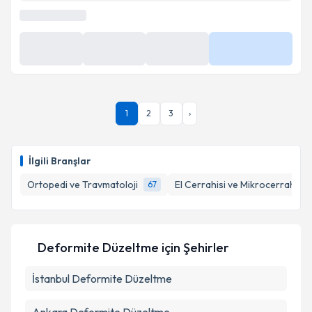
Takvim Talebini Gönder
En Yakın Saatler
08:40
11:20
11:40
Daha Fazla
1
2
3
›
İlgili Branşlar
Ortopedi ve Travmatoloji
El Cerrahisi ve Mikrocerrahi
67
2
Deformite Düzeltme
için Şehirler
İstanbul
Deformite Düzeltme