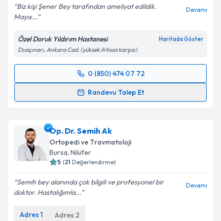
Biz kişi Şener Bey tarafından ameliyat edildik.
Devamı
Mayıs...
Özel Doruk Yıldırım Hastanesi
Haritada Göster
Duaçınarı, Ankara Cad. (yüksek ihtisas karşısı)
0 (850) 474 07 72
Randevu Takvimi Talebi
Randevu Talep Et
Op. Dr. Şener Özbölük
için randevu takvimi talebi
oluşturun. Size bu uzmandan randevu almanız için bir
Op. Dr. Semih Ak
takvim hazırlandığında e-posta ile bilgilendireceğiz.
Ortopedi ve Travmatoloji
E-posta Adresiniz
Bursa
,
Nilüfer
5
(
21
Değerlendirme)
Semih bey alanında çok bilgili ve profesyonel bir
Devamı
doktor. Hastalığımla...
Kişisel verilerimin işlenmesine ilişkin
Aydınlatma
Metni
'ni okudum ve kişisel verilerimin belirtilen
Adres
1
Adres
2
kapsamda işlenmesini kabul ediyorum.