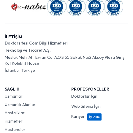
İLETİŞİM
Doktorsitesi Com Bilgi Hizmetleri
Teknoloji ve Ticaret A.Ş.
Maslak Mah. Ahi Evran Cd. A.O.S 55 Sokak No:2 Aksoy Plaza Giriş
Kat Kolektif House
İstanbul, Türkiye
SAĞLIK
PROFESYONELLER
Uzmanlar
Doktorlar İçin
Uzmanlık Alanları
Web Siteniz İçin
Hastalıklar
Kariyer
İşe Alım
Hizmetler
Hastaneler