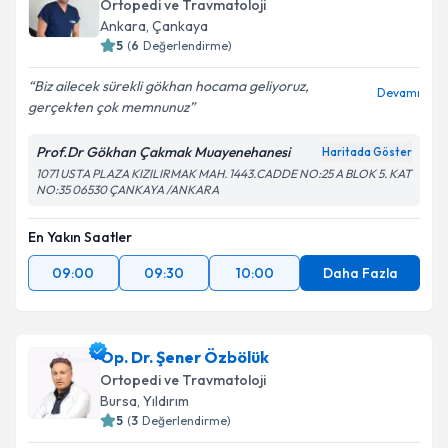
Ortopedi ve Travmatoloji
Ankara
,
Çankaya
5
(
6
Değerlendirme)
Biz ailecek sürekli gökhan hocama geliyoruz,
Devamı
gerçekten çok memnunuz
Prof.Dr Gökhan Çakmak Muayenehanesi
Haritada Göster
1071 USTA PLAZA KIZILIRMAK MAH. 1443.CADDE NO:25 A BLOK 5. KAT
NO:35 06530 ÇANKAYA /ANKARA
En Yakın Saatler
09:00
09:30
10:00
Daha Fazla
Op. Dr. Şener Özbölük
Ortopedi ve Travmatoloji
Bursa
,
Yıldırım
5
(
3
Değerlendirme)