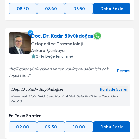
08:30
08:40
08:50
Daha Fazla
Doç. Dr. Kadir Büyükdoğan
Ortopedi ve Travmatoloji
Ankara
,
Çankaya
5
(
14
Değerlendirme)
İlgili güler yüzlü güven veren yaklaşımı sabrı için çok
Devamı
teşekkür...
Doç. Dr. Kadir Büyükdoğan
Haritada Göster
Kızılırmak Mah. 1443. Cad. No :25 A Blok Usta 1071 Plaza Kat:8 Ofis
No:60
En Yakın Saatler
09:00
09:30
10:00
Daha Fazla