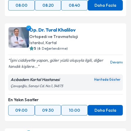
08:00
08:20
08:40
Daha Fazla
Op. Dr. Tural Khalilov
Ortopedi ve Travmatoloji
İstanbul
,
Kartal
5
(
6
Değerlendirme)
İşini ciddiyetle yapan, güler yüzlü oluşuyla ilgili, diğer
Devamı
tanıdık kişilere...
Acıbadem Kartal Hastanesi
Haritada Göster
Çavuşoğlu, Sanayi Cd. No:1, 34873
En Yakın Saatler
09:00
09:30
10:00
Daha Fazla