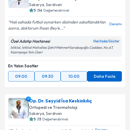
Sakarya
,
Serdivan
5
(
56
Değerlendirme)
Halı sahada futbol oynarken dizimden sakatlandıktan
Devamı
sonra, doktorum İhsan Bey’e...
Özel Adatıp Hastanesi
Haritada Göster
İstiklal, İstiklal Mahallesi Şehit Mehmet Karabaşoğlu Caddesi, No.67,
Kazımpaşa Yolu Üzeri
En Yakın Saatler
09:00
09:30
10:00
Daha Fazla
Op. Dr. Seyyid İsa Keskinkılıç
Ortopedi ve Travmatoloji
Sakarya
,
Serdivan
5
(
13
Değerlendirme)
Devamı