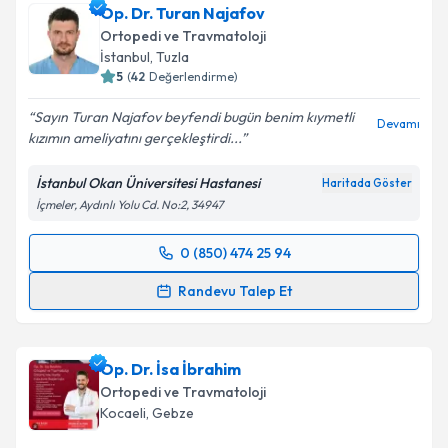
Op. Dr. Turan Najafov
Ortopedi ve Travmatoloji
İstanbul
,
Tuzla
5
(
42
Değerlendirme)
Sayın Turan Najafov beyfendi bugün benim kıymetli
Devamı
kızımın ameliyatını gerçekleştirdi...
İstanbul Okan Üniversitesi Hastanesi
Haritada Göster
İçmeler, Aydınlı Yolu Cd. No:2, 34947
0 (850) 474 25 94
Randevu Takvimi Talebi
Randevu Talep Et
Op. Dr. Turan Najafov
için randevu takvimi talebi
oluşturun. Size bu uzmandan randevu almanız için bir
Op. Dr. İsa İbrahim
takvim hazırlandığında e-posta ile bilgilendireceğiz.
Ortopedi ve Travmatoloji
E-posta Adresiniz
Kocaeli
,
Gebze