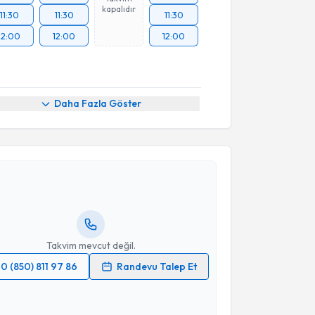
kapalıdır
11:30
11:30
11:30
12:00
12:00
12:00
Daha Fazla Göster
akvimi Talebi
Mehmet Burak Yalçın
için randevu takvimi talebi
Size bu uzmandan randevu almanız için bir takvim
ında e-posta ile bilgilendireceğiz.
resiniz
Takvim mevcut değil.
0 (850) 811 97 86
Randevu Talep Et
 verilerimin işlenmesine ilişkin
Aydınlatma Metni
'ni
 ve kişisel verilerimin belirtilen kapsamda