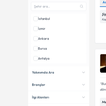
A
Şi
İstanbul
Kap
İzmir
Ankara
Bursa
Antalya
Sakarya
Yakınımda Ara
Kocaeli
Bur
Branşlar
Konumuma yakın uzmanları
dön
göster
İlgi Alanları
Me