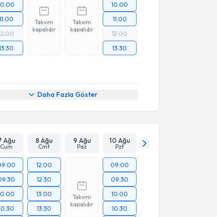
10:00
10:00
11:00
11:00
Takvim
Takvim
kapalıdır
kapalıdır
12:00
12:00
13:30
13:30
Daha Fazla Göster
7 Ağu
8 Ağu
9 Ağu
10 Ağu
Cum
Cmt
Paz
Pzt
09:00
12:00
09:00
09:30
12:30
09:30
10:00
13:00
10:00
Takvim
kapalıdır
10:30
13:30
10:30