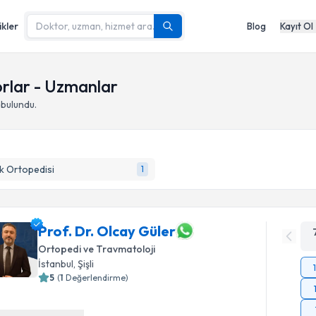
ikler
Blog
Kayıt Ol
rlar - Uzmanlar
bulundu.
k Ortopedisi
1
Prof. Dr. Olcay Güler
Ortopedi ve Travmatoloji
İstanbul
,
Şişli
5
(
1
Değerlendirme)