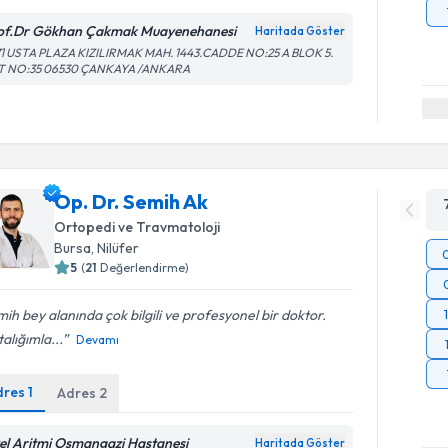
of.Dr Gökhan Çakmak Muayenehanesi
Haritada Göster
71 USTA PLAZA KIZILIRMAK MAH. 1443.CADDE NO:25 A BLOK 5.
T NO:35 06530 ÇANKAYA /ANKARA
Op. Dr. Semih Ak
Ortopedi ve Travmatoloji
Bursa
,
Nilüfer
5
(
21
Değerlendirme)
ih bey alanında çok bilgili ve profesyonel bir doktor.
alığımla...
Devamı
dres
1
Adres
2
el Aritmi Osmangazi Hastanesi
Haritada Göster