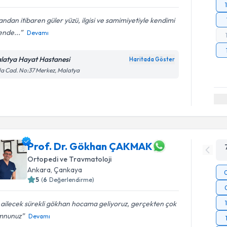
 andan itibaren güler yüzü, ilgisi ve samimiyetiyle kendimi
ende...
Devamı
latya Hayat Hastanesi
Haritada Göster
la Cad. No:37 Merkez, Malatya
Prof. Dr. Gökhan ÇAKMAK
Ortopedi ve Travmatoloji
Ankara
,
Çankaya
5
(
6
Değerlendirme)
 ailecek sürekli gökhan hocama geliyoruz, gerçekten çok
nunuz
Devamı