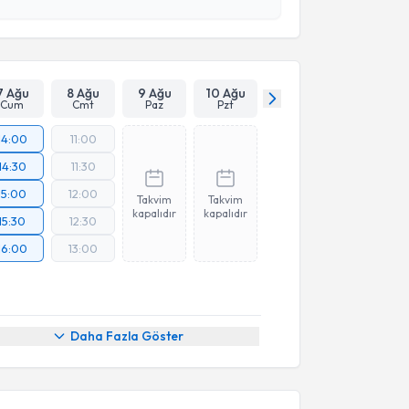
esini kabul ediyorum.
Takvim Talebini Gönder
7 Ağu
8 Ağu
9 Ağu
10 Ağu
Cum
Cmt
Paz
Pzt
14:00
11:00
14:30
11:30
15:00
12:00
Takvim
Takvim
kapalıdır
kapalıdır
15:30
12:30
16:00
13:00
Daha Fazla Göster