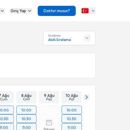
Giriş Yap
Doktor musun?
Sıralama
Akıllı Sıralama
7 Ağu
8 Ağu
9 Ağu
10 Ağu
Cum
Cmt
Paz
Pzt
10:00
10:00
10:00
10:30
10:30
10:30
11:00
11:00
11:00
Takvim