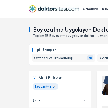
Uzmanlar
Klin
Boy uzatma Uygulayan Dokto
Toplam
58
Boy uzatma
uygulayan doktor - uzman 
İlgili Branşlar
Ortopedi ve Travmatoloji
Çocu
58
Aktif Filtreler
Boy uzatma
Şehir