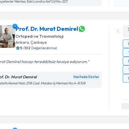
işlenm
çelievler Merkez, Eski Londra Asf Cd No: 227,
Prof. Dr. Murat Demirel
Ortopedi ve Travmatoloji
Ankara
,
Çankaya
5
(
102
Değerlendirme)
at Demirel hocayı tereddütsüz tavsiye ediyorum.
of. Dr. Murat Demirel
Haritada Göster
tafa Kemal Mah.2118.Cad. Maidan İş Merkezi No:4-B 108