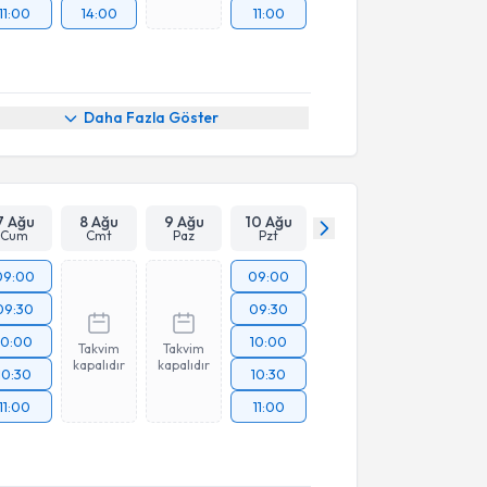
11:00
14:00
11:00
Daha Fazla Göster
7 Ağu
8 Ağu
9 Ağu
10 Ağu
Cum
Cmt
Paz
Pzt
09:00
09:00
09:30
09:30
10:00
10:00
Takvim
Takvim
kapalıdır
kapalıdır
10:30
10:30
11:00
11:00