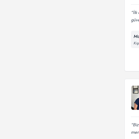
İlk
güv
Ma
Kış
Biz
mem