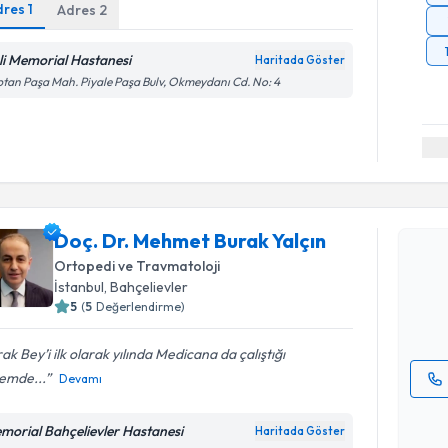
dres
1
Adres
2
şli Memorial Hastanesi
Haritada Göster
tan Paşa Mah. Piyale Paşa Bulv, Okmeydanı Cd. No: 4
Randevu T
Doç. Dr. 
Doç. Dr. Mehmet Burak Yalçın
oluşturun. 
Ortopedi ve Travmatoloji
hazırlandığ
İstanbul
,
Bahçelievler
5
(
5
Değerlendirme)
E-posta Ad
ak Bey’i ilk olarak yılında Medicana da çalıştığı
emde...
Devamı
Kişisel
okudum
morial Bahçelievler Hastanesi
Haritada Göster