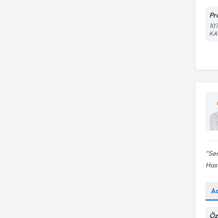
Pr
10
KA
Sem
Hast
A
Öz