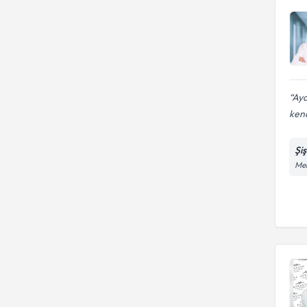
Aya
ken
Şi
Mer