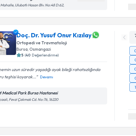
 Mahalle, Ulubatlı Hasan Blv. No:48 D:62,
Doç. Dr. Yusuf Onur Kızılay
Ortopedi ve Travmatoloji
Bursa
,
Osmangazi
5
(
40
Değerlendirme)
emin uzun süredir yaşadığı ayak bileği rahatsızlığında
u teşhisi koyarak...
Devamı
 Medical Park Bursa Hastanesi
caali, Fevzi Çakmak Cd. No:76, 16220