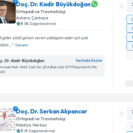
Doç. Dr. Kadir Büyükdoğan
Ortopedi ve Travmatoloji
Ankara
,
Çankaya
5
(
14
Değerlendirme)
ili güler yüzlü güven veren yaklaşımı sabrı için çok
kkür...
Devamı
ç. Dr. Kadir Büyükdoğan
Haritada Göster
ılırmak Mah. 1443. Cad. No :25 A Blok Usta 1071 Plaza Kat:8 Ofis
:60
Doç. Dr. Serkan Akpancar
Ortopedi ve Travmatoloji
Malatya
,
Merkez
5
(
9
Değerlendirme)