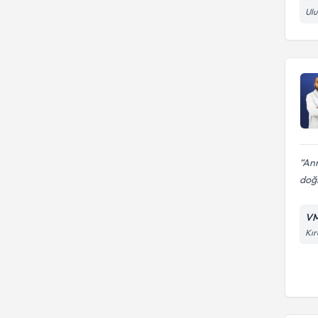
Ulu
Ann
doğr
VM
Kır