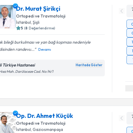
Dr. Murat Şirikçi
Ortopedi ve Travmatoloji
İstanbul
,
Şişli
5
(
8
Değerlendirme)
k bileği burkulması ve yan bağ kopması nedeniyle
disinden randevu...
Devamı
şli Türkiye Hastanesi
Haritada Göster
kez Mah. Darülaceze Cad. No:14/1
Op. Dr. Ahmet Küçük
Ortopedi ve Travmatoloji
İstanbul
,
Gaziosmanpaşa