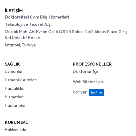
İLETİŞİM
Doktorsitesi Com Bilgi Hizmetleri
Teknoloji ve Ticaret A.Ş.
Maslak Mah. Ahi Evran Cd. A.O.S 55 Sokak No:2 Aksoy Plaza Giriş
Kat Kolektif House
İstanbul, Türkiye
SAĞLIK
PROFESYONELLER
Uzmanlar
Doktorlar İçin
Uzmanlık Alanları
Web Siteniz İçin
Hastalıklar
Kariyer
İşe Alım
Hizmetler
Hastaneler
KURUMSAL
Hakkımızda