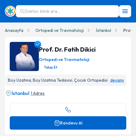
Doktor, klinik ara...
Anasayfa
Ortopedi ve Travmatoloji
İstanbul
Prof. D
Prof. Dr. Fatih Dikici
Ortopedi ve Travmatoloji
Takip Et
Prof. Dr. Fatih Dikici Profil Fotoğrafı
Boy Uzatma, Boy Uzatma Tedavisi, Çocuk Ortopedisi
devamı
İstanbul
1 Adres
Randevu Al