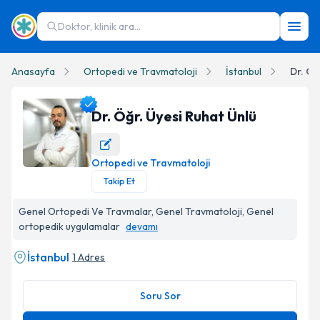
Doktor, klinik ara...
Anasayfa
Ortopedi ve Travmatoloji
İstanbul
Dr. Öğ
Dr. Öğr. Üyesi Ruhat Ünlü
Ortopedi ve Travmatoloji
Dr. Öğr. Üyesi Ruhat Ünlü Profil Fotoğrafı
Takip Et
Genel Ortopedi Ve Travmalar, Genel Travmatoloji, Genel
ortopedik uygulamalar
devamı
İstanbul
1 Adres
Soru Sor