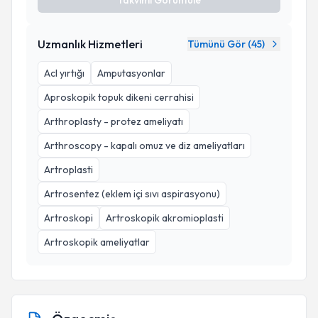
Takvimi Görüntüle
Uzmanlık Hizmetleri
Tümünü Gör (
45
)
Acl yırtığı
Amputasyonlar
Aproskopik topuk dikeni cerrahisi
Arthroplasty - protez ameliyatı
Arthroscopy - kapalı omuz ve diz ameliyatları
Artroplasti
Artrosentez (eklem içi sıvı aspirasyonu)
Artroskopi
Artroskopik akromioplasti
Artroskopik ameliyatlar