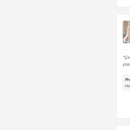
Çok
çözü
Pr
Har