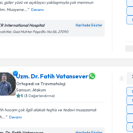
isi, güler yüzü ve açıklayıcı yaklaşımıyla çok memnun
dım. Muayene...
Devamı
R International Hospital
Haritada Göster
ahitler, Gazi Muhtar Paşa Blv. No:56, 27090
Uzm. Dr. Fatih Vatansever
Ortopedi ve Travmatoloji
Samsun
,
Atakum
5
(
3
Değerlendirme)
ih hocam çok ilgili alakalı teşhis ve tedavi muazzamdı
h...
Devamı
m. Dr. Fatih Vatansever
Haritada Göster