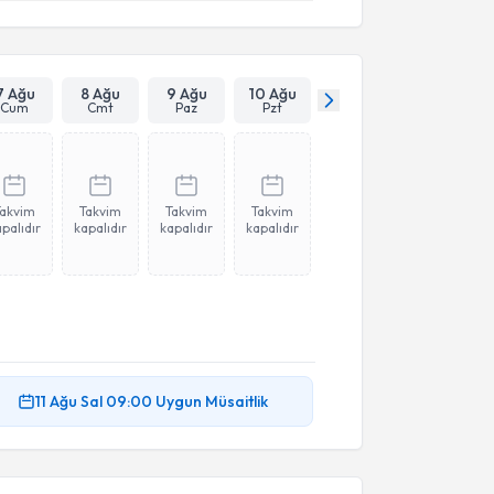
7 Ağu
8 Ağu
9 Ağu
10 Ağu
Cum
Cmt
Paz
Pzt
Takvim
Takvim
Takvim
Takvim
palıdır
kapalıdır
kapalıdır
kapalıdır
11 Ağu
Sal
09:00
Uygun Müsaitlik