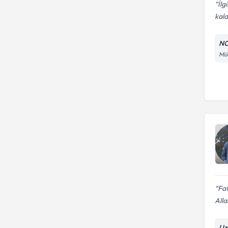
İlg
kal
NC
Müc
Fat
Alla
Uz