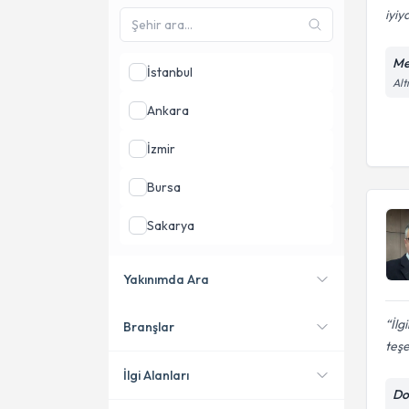
iyiy
Me
İstanbul
Alt
Ankara
İzmir
Bursa
Sakarya
Antalya
Yakınımda Ara
Kocaeli
İlg
Branşlar
Konumuma yakın uzmanları
teşe
göster
İlgi Alanları
Do