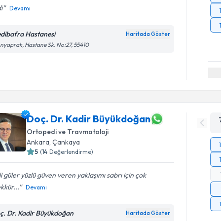
di
Devamı
dibafra Hastanesi
Haritada Göster
ınyaprak, Hastane Sk. No:27, 55410
Doç. Dr. Kadir Büyükdoğan
Ortopedi ve Travmatoloji
Ankara
,
Çankaya
5
(
14
Değerlendirme)
ili güler yüzlü güven veren yaklaşımı sabrı için çok
kkür...
Devamı
ç. Dr. Kadir Büyükdoğan
Haritada Göster