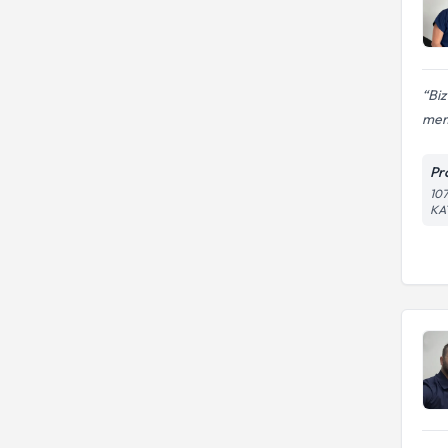
Biz
mem
Pr
10
KA