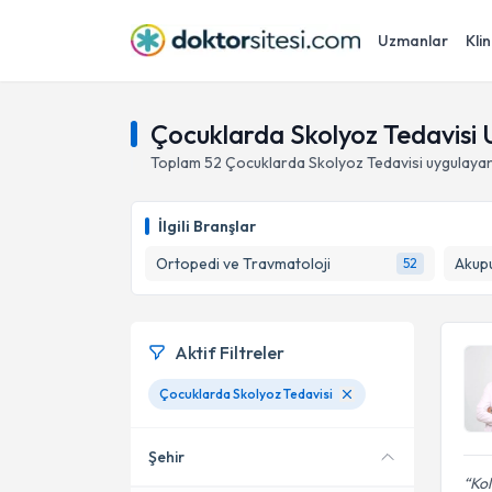
Uzmanlar
Klin
Çocuklarda Skolyoz Tedavisi
Toplam
52
Çocuklarda Skolyoz Tedavisi
uygulayan
İlgili Branşlar
Ortopedi ve Travmatoloji
Akup
52
Aktif Filtreler
Çocuklarda Skolyoz Tedavisi
Şehir
Kol