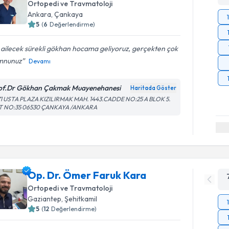
Ortopedi ve Travmatoloji
Ankara
,
Çankaya
5
(
6
Değerlendirme)
 ailecek sürekli gökhan hocama geliyoruz, gerçekten çok
nunuz
Devamı
of.Dr Gökhan Çakmak Muayenehanesi
Haritada Göster
71 USTA PLAZA KIZILIRMAK MAH. 1443.CADDE NO:25 A BLOK 5.
T NO:35 06530 ÇANKAYA /ANKARA
Op. Dr. Ömer Faruk Kara
Ortopedi ve Travmatoloji
Gaziantep
,
Şehitkamil
5
(
12
Değerlendirme)