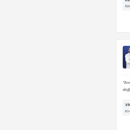
Kör
Ann
doğr
VM
Kır