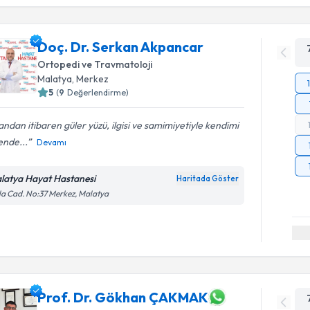
Doç. Dr. Serkan Akpancar
Ortopedi ve Travmatoloji
Malatya
,
Merkez
5
(
9
Değerlendirme)
 andan itibaren güler yüzü, ilgisi ve samimiyetiyle kendimi
ende...
Devamı
latya Hayat Hastanesi
Haritada Göster
la Cad. No:37 Merkez, Malatya
Prof. Dr. Gökhan ÇAKMAK