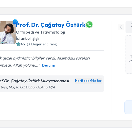
Prof. Dr. Çağatay Öztürk
Ortopedi ve Travmatoloji
İstanbul
,
Şişli
4.9
(
3
Değerlendirme)
 güzel aydınlatıcı bilgiler verdi. Aklımdaki soruları
ka
mledi. Allah yolunu...
Devamı
of.Dr. Çağatay Öztürk Muayenehanesi
Haritada Göster
biye, Maçka Cd. Doğan Apt no:17/A