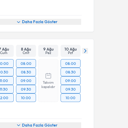
Daha Fazla Göster
7 Ağu
8 Ağu
9 Ağu
10 Ağu
Cum
Cmt
Paz
Pzt
10:00
08:00
08:00
10:30
08:30
08:30
11:00
09:00
09:00
Takvim
kapalıdır
11:30
09:30
09:30
12:00
10:00
10:00
Daha Fazla Göster