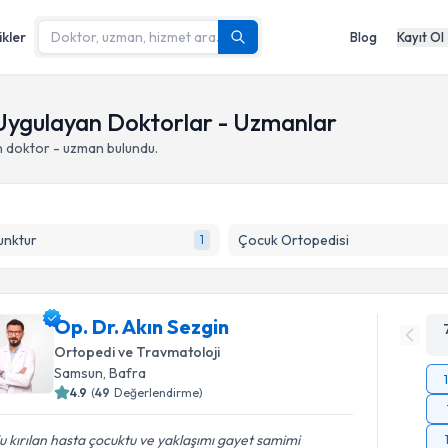
ikler
Blog
Kayıt Ol
 Uygulayan Doktorlar - Uzmanlar
 doktor - uzman bulundu.
unktur
Çocuk Ortopedisi
1
Op. Dr. Akın Sezgin
Ortopedi ve Travmatoloji
Samsun
,
Bafra
4.9
(
49
Değerlendirme)
u kırılan hasta çocuktu ve yaklaşımı gayet samimi