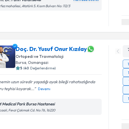
fez mahallesi, Atatürk 5. Kısım Bulvarı No: 112/3
Doç. Dr. Yusuf Onur Kızılay
Ortopedi ve Travmatoloji
Bursa
,
Osmangazi
5
(
40
Değerlendirme)
emin uzun süredir yaşadığı ayak bileği rahatsızlığında
u teşhisi koyarak...
Devamı
 Medical Park Bursa Hastanesi
caali, Fevzi Çakmak Cd. No:76, 16220