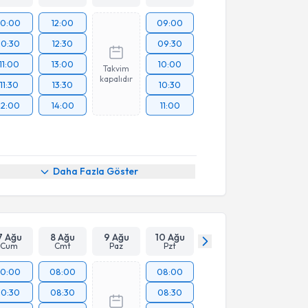
10:00
12:00
09:00
10:30
12:30
09:30
11:00
13:00
10:00
Takvim
kapalıdır
11:30
13:30
10:30
12:00
14:00
11:00
Daha Fazla Göster
7 Ağu
8 Ağu
9 Ağu
10 Ağu
Cum
Cmt
Paz
Pzt
10:00
08:00
08:00
10:30
08:30
08:30