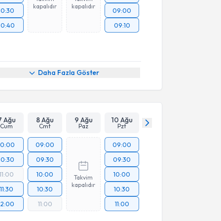
kapalıdır
kapalıdır
10:30
09:00
10:40
09:10
Daha Fazla Göster
7 Ağu
8 Ağu
9 Ağu
10 Ağu
Cum
Cmt
Paz
Pzt
10:00
09:00
09:00
10:30
09:30
09:30
11:00
10:00
10:00
Takvim
kapalıdır
11:30
10:30
10:30
12:00
11:00
11:00