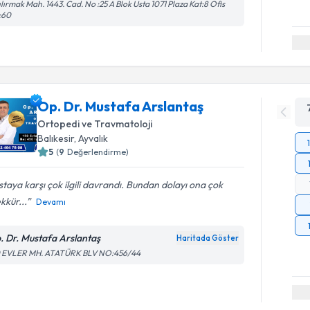
ılırmak Mah. 1443. Cad. No :25 A Blok Usta 1071 Plaza Kat:8 Ofis
:60
Op. Dr. Mustafa Arslantaş
Ortopedi ve Travmatoloji
Balıkesir
,
Ayvalık
5
(
9
Değerlendirme)
taya karşı çok ilgili davrandı. Bundan dolayı ona çok
kkür...
Devamı
. Dr. Mustafa Arslantaş
Haritada Göster
0 EVLER MH. ATATÜRK BLV NO:456/44