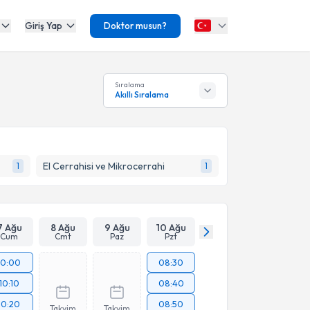
Giriş Yap
Doktor musun?
Sıralama
Akıllı Sıralama
El Cerrahisi ve Mikrocerrahi
1
1
7 Ağu
8 Ağu
9 Ağu
10 Ağu
Cum
Cmt
Paz
Pzt
10:00
08:30
10:10
08:40
10:20
08:50
Takvim
Takvim