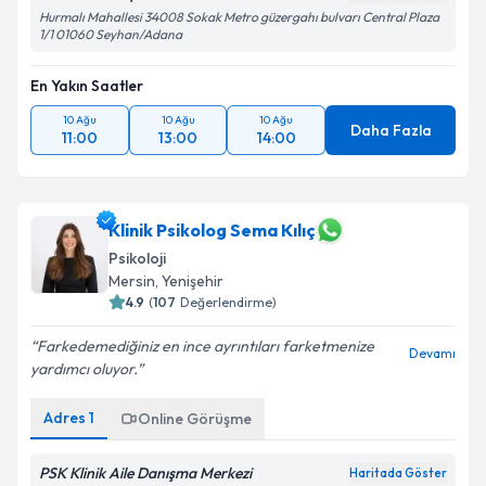
Hurmalı Mahallesi 34008 Sokak Metro güzergahı bulvarı Central Plaza
1/1 01060 Seyhan/Adana
En Yakın Saatler
10 Ağu
10 Ağu
10 Ağu
Daha Fazla
11:00
13:00
14:00
Klinik Psikolog Sema Kılıç
Psikoloji
Mersin
, Yenişehir
4.9
(
107
Değerlendirme)
Farkedemediğiniz en ince ayrıntıları farketmenize
Devamı
yardımcı oluyor.
Adres
1
Online Görüşme
PSK Klinik Aile Danışma Merkezi
Haritada Göster