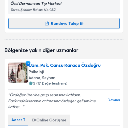
Özel Dermancan Tıp Merkezi
Toros, Şehitler Bulvarı No:95/A
Randevu Talep Et
Randevu Takvimi Talebi
Psk. Sinem Kayış
için randevu takvimi talebi
Bölgenize yakın diğer uzmanlar
oluşturun. Size bu uzmandan randevu almanız için bir
takvim hazırlandığında e-posta ile bilgilendireceğiz.
Uzm. Psk. Cansu Karaca Özdoğru
E-posta Adresiniz
Psikoloji
Adana
, Seyhan
5
(
17
Değerlendirme)
Özdeğer üzerine grup seansına katıldım.
Kişisel verilerimin işlenmesine ilişkin
Aydınlatma
Devamı
Farkımdalıklarımın artmasına özdeğer gelişimime
Metni
'ni okudum ve kişisel verilerimin belirtilen
katkısı...
kapsamda işlenmesini kabul ediyorum.
Adres
1
Online Görüşme
Takvim Talebini Gönder