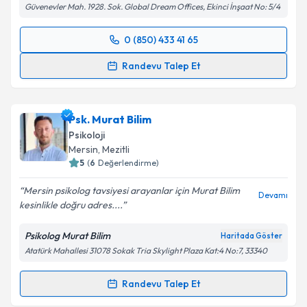
Güvenevler Mah. 1928. Sok. Global Dream Offices, Ekinci İnşaat No: 5/4
0 (850) 433 41 65
Randevu Takvimi Talebi
Randevu Talep Et
Klinik Psikolog Sema Kılıç
için randevu takvimi
talebi oluşturun. Size bu uzmandan randevu almanız
Psk. Murat Bilim
için bir takvim hazırlandığında e-posta ile
bilgilendireceğiz.
Psikoloji
Mersin
, Mezitli
E-posta Adresiniz
5
(
6
Değerlendirme)
Mersin psikolog tavsiyesi arayanlar için Murat Bilim
Devamı
kesinlikle doğru adres....
Kişisel verilerimin işlenmesine ilişkin
Aydınlatma
Psikolog Murat Bilim
Haritada Göster
Metni
'ni okudum ve kişisel verilerimin belirtilen
Atatürk Mahallesi 31078 Sokak Tria Skylight Plaza Kat:4 No:7, 33340
kapsamda işlenmesini kabul ediyorum.
Randevu Talep Et
Randevu Takvimi Talebi
Takvim Talebini Gönder