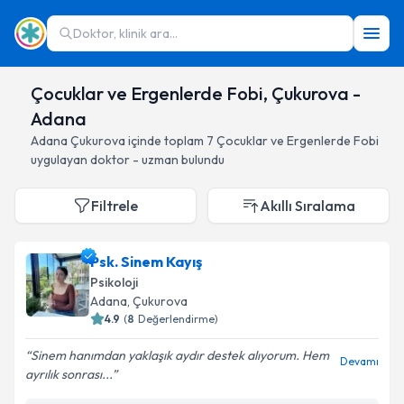
Doktor, klinik ara...
Çocuklar ve Ergenlerde Fobi, Çukurova -
Adana
Adana
Çukurova
içinde toplam
7
Çocuklar ve Ergenlerde Fobi
uygulayan doktor - uzman bulundu
Filtrele
Akıllı Sıralama
Psk. Sinem Kayış
Psikoloji
Adana
, Çukurova
4.9
(
8
Değerlendirme)
Sinem hanımdan yaklaşık aydır destek alıyorum. Hem
Devamı
ayrılık sonrası...