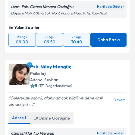
Uzm. Psk. Cansu Karaca Özdoğru
Haritada Göster
Döşeme Mah. 60075 Sok. No: 6 Panora Plaza K:1 İç Kapı No:6
En Yakın Saatler
24 Ağu
24 Ağu
24 Ağu
Daha Fazla
09:00
09:50
10:40
Psk. Nilay Mengüç
Psikoloji
Adana
, Seyhan
5
(
171
Değerlendirme)
Güleryüzlü sabırlı, alanında çok bilgili ve deneyimli
Devamı
olması iyi ki...
Adres
1
Online Görüşme
Özel İstiklal Tıp Merkezi
Haritada Göster