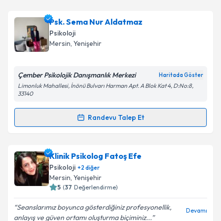
Psk. Murat Bilim
için randevu takvimi talebi oluşturun.
Psk. Sema Nur Aldatmaz
Size bu uzmandan randevu almanız için bir takvim
Psikoloji
hazırlandığında e-posta ile bilgilendireceğiz.
Mersin
, Yenişehir
E-posta Adresiniz
Çember Psikolojik Danışmanlık Merkezi
Haritada Göster
Limonluk Mahallesi, İnönü Bulvarı Harman Apt. A Blok Kat 4, D:No:8,
33140
Kişisel verilerimin işlenmesine ilişkin
Aydınlatma
Randevu Talep Et
Metni
'ni okudum ve kişisel verilerimin belirtilen
Randevu Takvimi Talebi
kapsamda işlenmesini kabul ediyorum.
Psk. Sema Nur Aldatmaz
için randevu takvimi talebi
Klinik Psikolog Fatoş Efe
Takvim Talebini Gönder
oluşturun. Size bu uzmandan randevu almanız için bir
Psikoloji
+
2
diğer
takvim hazırlandığında e-posta ile bilgilendireceğiz.
Mersin
, Yenişehir
5
(
37
Değerlendirme)
E-posta Adresiniz
Seanslarımız boyunca gösterdiğiniz profesyonellik,
Devamı
anlayış ve güven ortamı oluşturma biçiminiz...