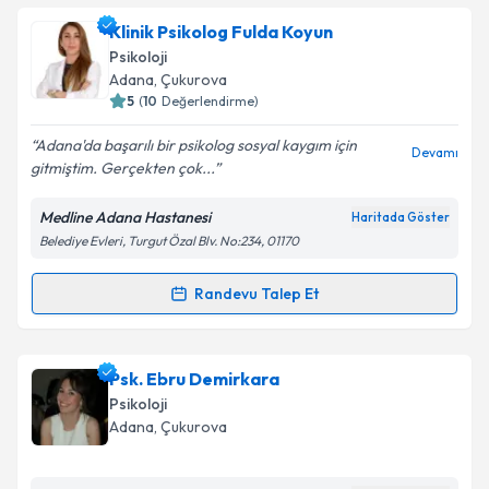
kapsamda işlenmesini kabul ediyorum.
Psk. İsmihan Çiçek
için randevu takvimi talebi
Klinik Psikolog Fulda Koyun
oluşturun. Size bu uzmandan randevu almanız için bir
Psikoloji
takvim hazırlandığında e-posta ile bilgilendireceğiz.
Takvim Talebini Gönder
Adana
,
Çukurova
5
(
10
Değerlendirme)
E-posta Adresiniz
Adana'da başarılı bir psikolog sosyal kaygım için
Devamı
gitmiştim. Gerçekten çok...
Medline Adana Hastanesi
Haritada Göster
Kişisel verilerimin işlenmesine ilişkin
Aydınlatma
Belediye Evleri, Turgut Özal Blv. No:234, 01170
Metni
'ni okudum ve kişisel verilerimin belirtilen
kapsamda işlenmesini kabul ediyorum.
Randevu Talep Et
Randevu Takvimi Talebi
Takvim Talebini Gönder
Klinik Psikolog Fulda Koyun
için randevu takvimi
Psk. Ebru Demirkara
talebi oluşturun. Size bu uzmandan randevu almanız
Psikoloji
için bir takvim hazırlandığında e-posta ile
Adana
,
Çukurova
bilgilendireceğiz.
E-posta Adresiniz