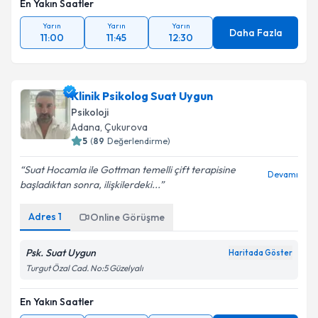
En Yakın Saatler
Yarın
Yarın
Yarın
Daha Fazla
11:00
11:45
12:30
Klinik Psikolog Suat Uygun
Psikoloji
Adana
,
Çukurova
5
(
89
Değerlendirme)
Suat Hocamla ile Gottman temelli çift terapisine
Devamı
başladıktan sonra, ilişkilerdeki...
Adres
1
Online Görüşme
Psk. Suat Uygun
Haritada Göster
Turgut Özal Cad. No:5 Güzelyalı
En Yakın Saatler