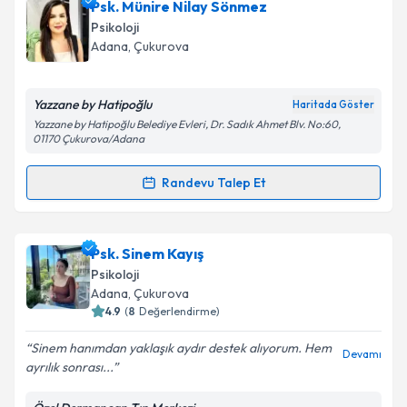
Psk. Cansu Usta
için randevu takvimi talebi oluşturun.
Psk. Münire Nilay Sönmez
Size bu uzmandan randevu almanız için bir takvim
Takvim Talebini Gönder
Psikoloji
hazırlandığında e-posta ile bilgilendireceğiz.
Adana
,
Çukurova
E-posta Adresiniz
Yazzane by Hatipoğlu
Haritada Göster
Yazzane by Hatipoğlu Belediye Evleri, Dr. Sadık Ahmet Blv. No:60,
01170 Çukurova/Adana
Kişisel verilerimin işlenmesine ilişkin
Aydınlatma
Randevu Talep Et
Metni
'ni okudum ve kişisel verilerimin belirtilen
Randevu Takvimi Talebi
kapsamda işlenmesini kabul ediyorum.
Psk. Münire Nilay Sönmez
için randevu takvimi
Psk. Sinem Kayış
Takvim Talebini Gönder
talebi oluşturun. Size bu uzmandan randevu almanız
Psikoloji
için bir takvim hazırlandığında e-posta ile
Adana
,
Çukurova
bilgilendireceğiz.
4.9
(
8
Değerlendirme)
E-posta Adresiniz
Sinem hanımdan yaklaşık aydır destek alıyorum. Hem
Devamı
ayrılık sonrası...