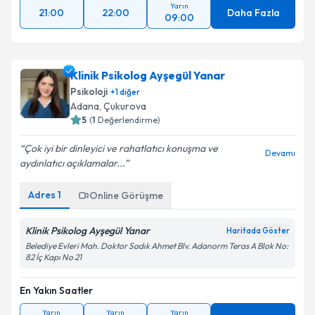
Yarın
21:00
22:00
Daha Fazla
09:00
Klinik Psikolog Ayşegül Yanar
Psikoloji
+
1
diğer
Adana
,
Çukurova
5
(
1
Değerlendirme)
Çok iyi bir dinleyici ve rahatlatıcı konuşma ve
Devamı
aydınlatıcı açıklamalar...
Adres
1
Online Görüşme
Klinik Psikolog Ayşegül Yanar
Haritada Göster
Belediye Evleri Mah. Doktor Sadık Ahmet Blv. Adanorm Teras A Blok No:
82 İç Kapı No 21
En Yakın Saatler
Yarın
Yarın
Yarın