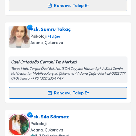
Kişisel verilerimin işlenmesine ilişkin
Aydınlatma
Randevu Talep Et
Metni
'ni okudum ve kişisel verilerimin belirtilen
Randevu Takvimi Talebi
kapsamda işlenmesini kabul ediyorum.
Psk. Elif Demir Akdeniz
için randevu takvimi talebi
Psk. Sumru Tokaç
Takvim Talebini Gönder
oluşturun. Size bu uzmandan randevu almanız için bir
Psikoloji
+
1
diğer
takvim hazırlandığında e-posta ile bilgilendireceğiz.
Adana
,
Çukurova
E-posta Adresiniz
Özel Ortadoğu Cerrahi Tıp Merkezi
Toros Mah. Turgut Özal Bul. No:187/A Tayyibe Hanım Apt. A Blok Zemin
Kat (Aslanlar Mobilya Karşısı) Çukurova / Adana Çağrı Merkezi 0322 777
01 01 Telefon +90 (322) 235 49 49
Kişisel verilerimin işlenmesine ilişkin
Aydınlatma
Metni
'ni okudum ve kişisel verilerimin belirtilen
Randevu Talep Et
kapsamda işlenmesini kabul ediyorum.
Randevu Takvimi Talebi
Takvim Talebini Gönder
Psk. Sumru Tokaç
için randevu takvimi talebi
Psk. Sıla Sönmez
oluşturun. Size bu uzmandan randevu almanız için bir
Psikoloji
takvim hazırlandığında e-posta ile bilgilendireceğiz.
Adana
,
Çukurova
5
(
1
Değerlendirme)