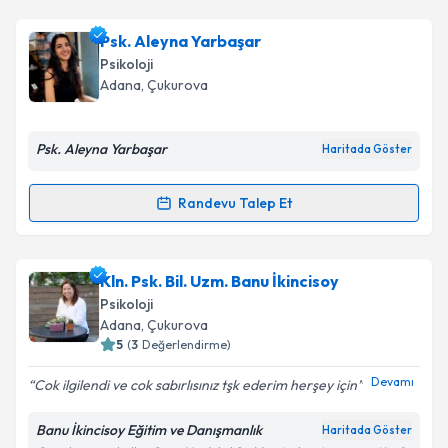
Psk. Dan. Özgün Köse
için randevu takvimi talebi
Psk. Aleyna Yarbaşar
oluşturun. Size bu uzmandan randevu almanız için bir
Psikoloji
takvim hazırlandığında e-posta ile bilgilendireceğiz.
Adana
,
Çukurova
E-posta Adresiniz
Psk. Aleyna Yarbaşar
Haritada Göster
Randevu Talep Et
Randevu Takvimi Talebi
Kişisel verilerimin işlenmesine ilişkin
Aydınlatma
Metni
'ni okudum ve kişisel verilerimin belirtilen
kapsamda işlenmesini kabul ediyorum.
Psk. Aleyna Yarbaşar
için randevu takvimi talebi
Kln. Psk. Bil. Uzm. Banu İkincisoy
oluşturun. Size bu uzmandan randevu almanız için bir
Psikoloji
takvim hazırlandığında e-posta ile bilgilendireceğiz.
Takvim Talebini Gönder
Adana
,
Çukurova
5
(
3
Değerlendirme)
E-posta Adresiniz
Devamı
Cok ilgilendi ve cok sabırlısınız tşk ederim herşey için
Banu İkincisoy Eğitim ve Danışmanlık
Haritada Göster