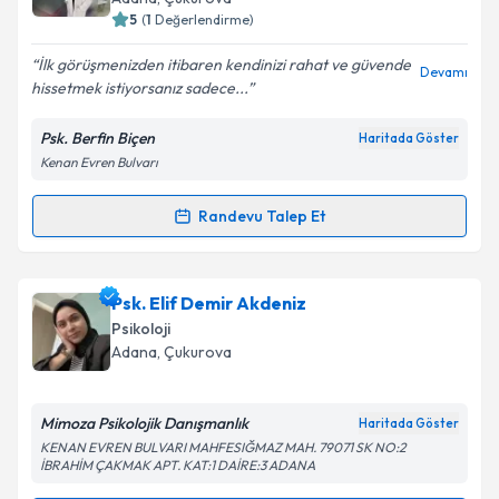
5
(
1
Değerlendirme)
E-posta Adresiniz
İlk görüşmenizden itibaren kendinizi rahat ve güvende
Devamı
hissetmek istiyorsanız sadece...
Psk. Berfin Biçen
Haritada Göster
Kişisel verilerimin işlenmesine ilişkin
Aydınlatma
Kenan Evren Bulvarı
Metni
'ni okudum ve kişisel verilerimin belirtilen
kapsamda işlenmesini kabul ediyorum.
Randevu Talep Et
Randevu Takvimi Talebi
Takvim Talebini Gönder
Psk. Berfin Biçen
için randevu takvimi talebi
Psk. Elif Demir Akdeniz
oluşturun. Size bu uzmandan randevu almanız için bir
Psikoloji
takvim hazırlandığında e-posta ile bilgilendireceğiz.
Adana
,
Çukurova
E-posta Adresiniz
Mimoza Psikolojik Danışmanlık
Haritada Göster
KENAN EVREN BULVARI MAHFESIĞMAZ MAH. 79071 SK NO:2
İBRAHİM ÇAKMAK APT. KAT:1 DAİRE:3 ADANA