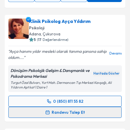
Klinik Psikolog Ayça Yıldırım
Psikoloji
Adana
,
Çukurova
5
(
17
Değerlendirme)
Ayça hanımı yıldır mesleki olarak tanıma şansına sahip
Devamı
oldum....
Dönüşüm Psikolojik Gelişim & Danışmanlık ve
Haritada Göster
Psikodrama Merkezi
Turgut Özal Bulvarı, Yurt Mah. Dermancan Tıp Merkezi Kavşağı, Ali
Yıldırım Apt kat 1 Daire 1
0 (850) 811 55 82
Randevu Takvimi Talebi
Randevu Talep Et
Klinik Psikolog Ayça Yıldırım
için randevu takvimi
talebi oluşturun. Size bu uzmandan randevu almanız