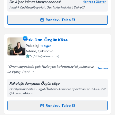
Dr. Alper Yılmaz Muayenehanesi
Haritada Göster
Atatürk Cad Reşatbey Mah. Gen İş Merkezi Kat 6 Daire 17
Randevu Talep Et
Randevu Takvimi Talebi
Kişisel verilerimin işlenmesine ilişkin
Aydınlatma
Metni
'ni okudum ve kişisel verilerimin belirtilen
kapsamda işlenmesini kabul ediyorum.
Psk. Ebru Demirkara
için randevu takvimi talebi
Psk. Dan. Özgün Köse
oluşturun. Size bu uzmandan randevu almanız için bir
Psikoloji
+
1
diğer
takvim hazırlandığında e-posta ile bilgilendireceğiz.
Takvim Talebini Gönder
Adana
,
Çukurova
5
(
3
Değerlendirme)
E-posta Adresiniz
Onun sayesinde çok fazla yok katettim,iyi ki yollarımız
Devamı
kesişmiş. Beni...
Psikolojik danışman Özgün Köşe
Kişisel verilerimin işlenmesine ilişkin
Aydınlatma
Güzelyalı mahallesi Turgut Özal bulv Altinoren apartmanı no :64 /101/22
Metni
'ni okudum ve kişisel verilerimin belirtilen
Çukurova /Adana
kapsamda işlenmesini kabul ediyorum.
Randevu Talep Et
Randevu Takvimi Talebi
Takvim Talebini Gönder