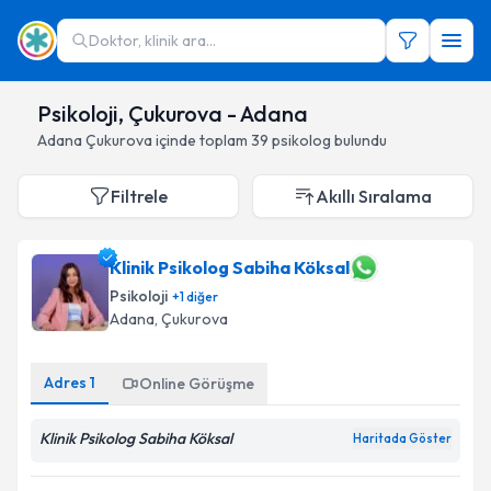
Doktor, klinik ara...
Psikoloji, Çukurova - Adana
Adana
Çukurova
içinde toplam
39
psikolog
bulundu
Filtrele
Akıllı Sıralama
Klinik Psikolog Sabiha Köksal
Psikoloji
+
1
diğer
Adana
,
Çukurova
Adres
1
Online Görüşme
Klinik Psikolog Sabiha Köksal
Haritada Göster