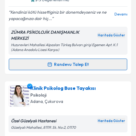
E-posta Adresiniz
Kendinizi kötü hissettiginiz bir donemdeyseniz ve ne
Devamı
yapacağınıza dair hiç...
ZÜMRA PSİKOLOJİK DANIŞMANLIK
Kişisel verilerimin işlenmesine ilişkin
Aydınlatma
Haritada Göster
MERKEZİ
Metni
'ni okudum ve kişisel verilerimin belirtilen
Huzurevleri Mahallesi Alpaslan Türkeş Bulvarı girişi Egemen Apt. K:1
kapsamda işlenmesini kabul ediyorum.
(Adana Anadolu Lisesi Karşısı)
Randevu Talep Et
Takvim Talebini Gönder
Randevu Takvimi Talebi
Psk. Sıla Sönmez
için randevu takvimi talebi
Klinik Psikolog Buse Tayakısı
oluşturun. Size bu uzmandan randevu almanız için bir
Psikoloji
takvim hazırlandığında e-posta ile bilgilendireceğiz.
Adana
,
Çukurova
E-posta Adresiniz
Özel Güzelyalı Hastanesi
Haritada Göster
Güzelyalı Mahallesi, 81119. Sk. No:2, 01170