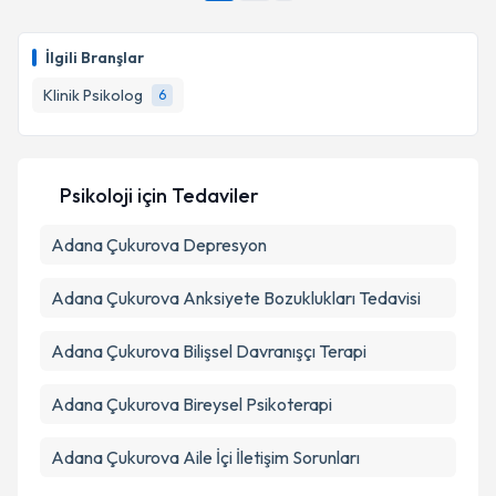
takvim hazırlandığında e-posta ile bilgilendireceğiz.
E-posta Adresiniz
İlgili Branşlar
Klinik Psikolog
6
Kişisel verilerimin işlenmesine ilişkin
Aydınlatma
Metni
'ni okudum ve kişisel verilerimin belirtilen
Psikoloji
için Tedaviler
kapsamda işlenmesini kabul ediyorum.
Adana Çukurova Depresyon
Takvim Talebini Gönder
Adana Çukurova Anksiyete Bozuklukları Tedavisi
Adana Çukurova Bilişsel Davranışçı Terapi
Adana Çukurova Bireysel Psikoterapi
Adana Çukurova Aile İçi İletişim Sorunları