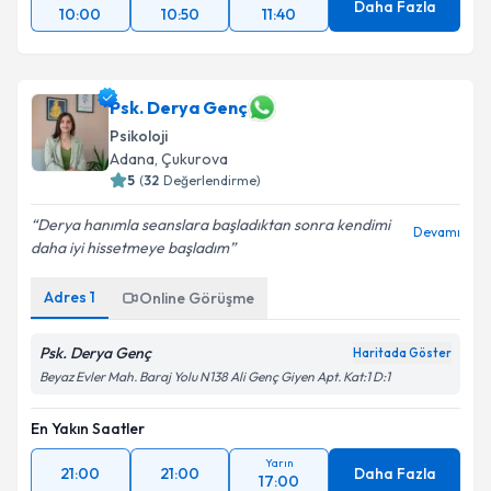
Daha Fazla
10:00
10:50
11:40
Psk. Derya Genç
Psikoloji
Adana
,
Çukurova
5
(
32
Değerlendirme)
Derya hanımla seanslara başladıktan sonra kendimi
Devamı
daha iyi hissetmeye başladım
Adres
1
Online Görüşme
Psk. Derya Genç
Haritada Göster
Beyaz Evler Mah. Baraj Yolu N138 Ali Genç Giyen Apt. Kat:1 D:1
En Yakın Saatler
Yarın
21:00
21:00
Daha Fazla
17:00