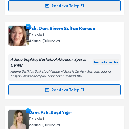
Kişisel verilerimin işlenmesine ilişkin
Aydınlatma
Randevu Talep Et
Randevu Takvimi Talebi
Metni
'ni okudum ve kişisel verilerimin belirtilen
kapsamda işlenmesini kabul ediyorum.
Klinik Psikolog Buse Tayakısı
için randevu takvimi
Psk. Dan. Sinem Sultan Karaca
talebi oluşturun. Size bu uzmandan randevu almanız
Takvim Talebini Gönder
Psikoloji
için bir takvim hazırlandığında e-posta ile
Adana
,
Çukurova
bilgilendireceğiz.
E-posta Adresiniz
Adana Beşiktaş Basketbol Akademi Sports
Haritada Göster
Center
Adana Beşiktaş Basketbol Akademi Sports Center- Sarıçam adana
Sosyal Bilimler Kampüsü Spor Salonu Staff Ofisi
Kişisel verilerimin işlenmesine ilişkin
Aydınlatma
Randevu Talep Et
Metni
'ni okudum ve kişisel verilerimin belirtilen
Randevu Takvimi Talebi
kapsamda işlenmesini kabul ediyorum.
Psk. Dan. Sinem Sultan Karaca
için randevu takvimi
Uzm. Psk. Seçil Yiğit
Takvim Talebini Gönder
talebi oluşturun. Size bu uzmandan randevu almanız
Psikoloji
için bir takvim hazırlandığında e-posta ile
Adana
,
Çukurova