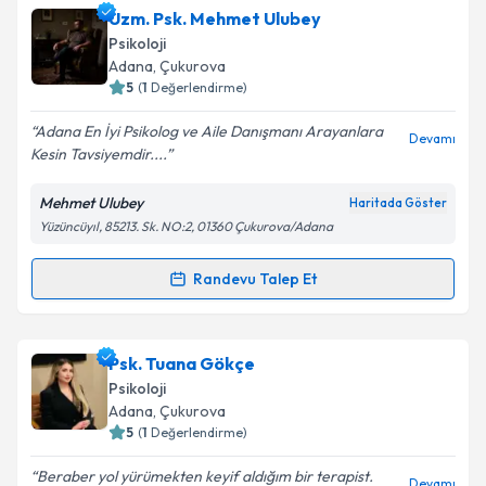
Uzm. Psk. Mehmet Ulubey
için bir takvim hazırlandığında e-posta ile
bilgilendireceğiz.
Psikoloji
Adana
,
Çukurova
E-posta Adresiniz
5
(
1
Değerlendirme)
Adana En İyi Psikolog ve Aile Danışmanı Arayanlara
Devamı
Kesin Tavsiyemdir....
Kişisel verilerimin işlenmesine ilişkin
Aydınlatma
Mehmet Ulubey
Haritada Göster
Metni
'ni okudum ve kişisel verilerimin belirtilen
Yüzüncüyıl, 85213. Sk. NO:2, 01360 Çukurova/Adana
kapsamda işlenmesini kabul ediyorum.
Randevu Talep Et
Randevu Takvimi Talebi
Takvim Talebini Gönder
Uzm. Psk. Mehmet Ulubey
için randevu takvimi
Psk. Tuana Gökçe
talebi oluşturun. Size bu uzmandan randevu almanız
Psikoloji
için bir takvim hazırlandığında e-posta ile
Adana
,
Çukurova
bilgilendireceğiz.
5
(
1
Değerlendirme)
E-posta Adresiniz
Beraber yol yürümekten keyif aldığım bir terapist.
Devamı