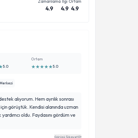
Zamanlama
İlgi
Ortam
4.9
4.9
4.9
Ortam
★
★
★
★
★
★
5.0
5.0
Merkezi
estek alıyorum. Hem ayrılık sonrası
için görüştük. Kendisi alanında uzman
k yardımcı oldu. Faydasını gördüm ve
Görüşü Şikayet Et