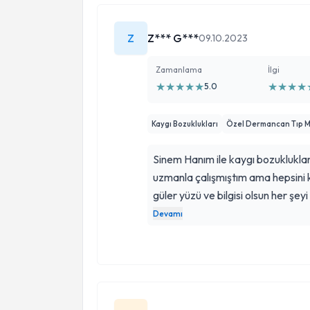
Z
Z*** G***
09.10.2023
Zamanlama
İlgi
★
★
★
★
★
★
★
★
★
5.0
Kaygı Bozuklukları
Özel Dermancan Tıp M
Sinem Hanım ile kaygı bozukluklar
uzmanla çalışmıştım ama hepsini 
güler yüzü ve bilgisi olsun her şeyi
Kendimi çok daha iyi hissediyoru
Devamı
hissedeceğim. Kendilerinin ilgisine
çalışmaya başlamışım.