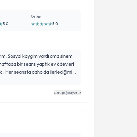
Ortam
★
★
★
★
★
★
5.0
5.0
im. Sosyal kaygım vardı ama sinem
 haftada bir seans yaptık ev ödevleri
k . Her seansta daha da ilerlediğimi
önüm noktası oldu uzun zamandır
yendim kendimi çok şanslı
Görüşü Şikayet Et