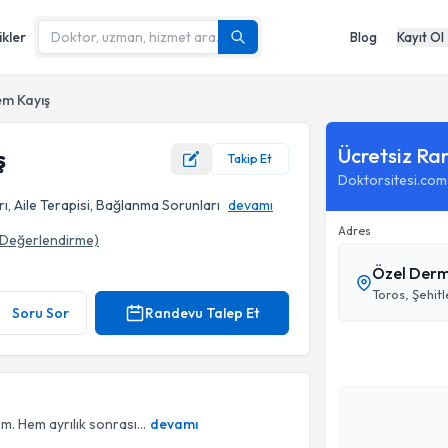
ikler
Blog
Kayıt Ol
em Kayış
Ücretsiz Ra
ş
Takip Et
Doktorsitesi.com
ı, Aile Terapisi, Bağlanma Sorunları
devamı
Adres
Değerlendirme)
Özel Derm
Toros, Şehitl
Soru Sor
Randevu Talep Et
. Hem ayrılık sonrası...
devamı