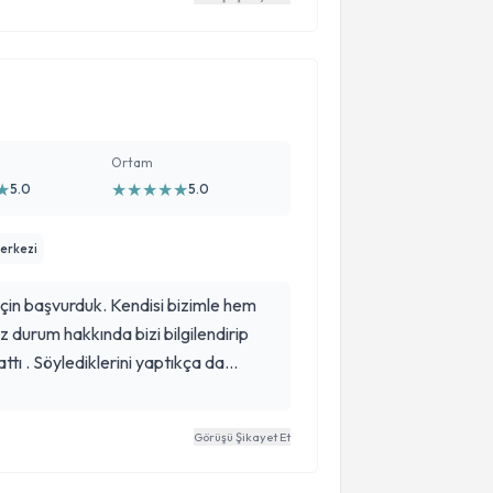
Ortam
★
★
★
★
★
★
5.0
5.0
erkezi
için başvurduk. Kendisi bizimle hem
z durum hakkında bizi bilgilendirip
ttı . Söylediklerini yaptıkça da
ndisinden hala anne baba olarak
terapi almamıza rağmen ne zaman
Görüşü Şikayet Et
an destek oldu. İlgisi güleryüzü ve
n teşekkür ederim.