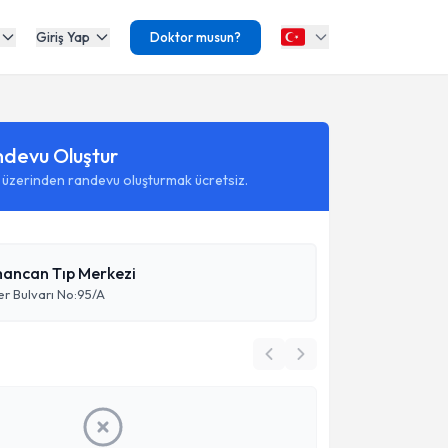
Giriş Yap
Doktor musun?
ndevu Oluştur
 üzerinden randevu oluşturmak ücretsiz.
ancan Tıp Merkezi
er Bulvarı No:95/A