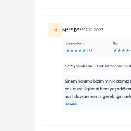
M
M*** B***
12.10.2023
Zamanlama
İlgi
★
★
★
★
★
★
★
★
★
5.0
2-3 Yaş Sendromu
Özel Dermancan Tıp M
Sinem hanıma bizim minik kızımız 
çok güzel ilgilendi hem yaşadığımı
nasıl davranmamız gerektiğini anla
miniğimizdeki değişimi gördük ke
Devamı
destek alıyoruz. 15 gün arayla 
arasak telefonumuzu açıp her zam
her sorumuzu sabırla dinlediği içi