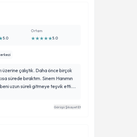
Ortam
★
★
★
★
★
★
5.0
5.0
erkezi
ı üzerine çalıştık. Daha önce birçok
kısa sürede bıraktım. Sinem Hanımın
 beni uzun süreli gitmeye teşvik etti.
m onun sayesinde ve daha da güzel
 ve bilgisine minnettarım. İyi ki onunla
Görüşü Şikayet Et