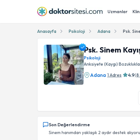
Uzmanlar
Klin
Anasayfa
Psikoloji
Adana
Psk. Sin
Psk. Sinem Kayı
Psikoloji
Anksiyete (Kaygı) Bozukluklar
Adana
4.9
1 Adres
(
8
Psk. Sinem Kayış Profil Fotoğrafı
Son Değerlendirme
Sinem hanımdan yaklaşık 2 aydır destek alıyorum