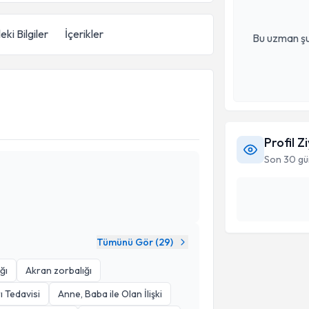
eki Bilgiler
İçerikler
Bu uzman şu
Profil Z
Son 30 gü
Tümünü Gör (
29
)
ğı
Akran zorbalığı
ı Tedavisi
Anne, Baba ile Olan İlişki