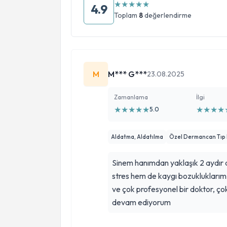
★
★
★
★
★
4.9
Toplam
8
değerlendirme
M
M*** G***
23.08.2025
Zamanlama
İlgi
★
★
★
★
★
★
★
★
★
5.0
Aldatma, Aldatılma
Özel Dermancan Tıp 
Sinem hanımdan yaklaşık 2 aydır d
stres hem de kaygı bozukluklarım 
ve çok profesyonel bir doktor, ço
devam ediyorum