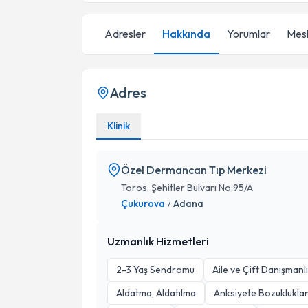
Adresler
Hakkında
Yorumlar
Mesl
Adres
Klinik
Özel Dermancan Tıp Merkezi
Toros, Şehitler Bulvarı No:95/A
Çukurova
Adana
/
Uzmanlık Hizmetleri
2-3 Yaş Sendromu
Aile ve Çift Danışmanlı
Aldatma, Aldatılma
Anksiyete Bozukluklar