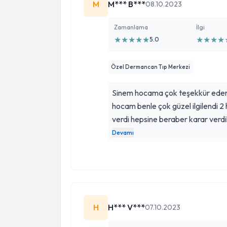
M
M*** B***
08.10.2023
Zamanlama
İlgi
★
★
★
★
★
★
★
★
★
5.0
Özel Dermancan Tıp Merkezi
Sinem hocama çok teşekkür eder
hocam benle çok güzel ilgilendi 2
verdi hepsine beraber karar verdi
fark ettim kesinlikle hayatımın d
Devamı
yenemediğim kaygımı 2 ay içinde 
hissediyorum
H
H*** V***
07.10.2023