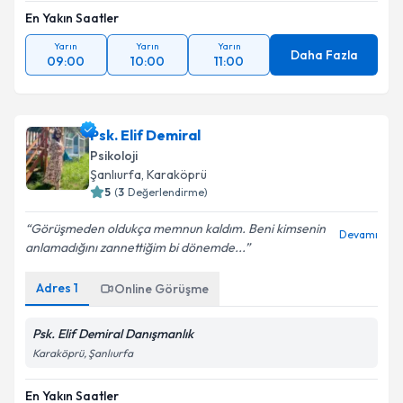
En Yakın Saatler
Yarın
Yarın
Yarın
Daha Fazla
09:00
10:00
11:00
Psk. Elif Demiral
Psikoloji
Şanlıurfa
,
Karaköprü
5
(
3
Değerlendirme)
Görüşmeden oldukça memnun kaldım. Beni kimsenin
Devamı
anlamadığını zannettiğim bi dönemde...
Adres
1
Online Görüşme
Psk. Elif Demiral Danışmanlık
Karaköprü, Şanlıurfa
En Yakın Saatler