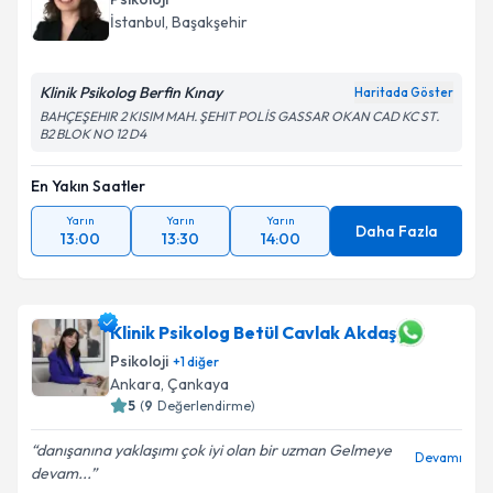
İstanbul
,
Başakşehir
Klinik Psikolog Berfin Kınay
Haritada Göster
BAHÇEŞEHIR 2 KISIM MAH. ŞEHIT POLİS GASSAR OKAN CAD KC ST.
B2 BLOK NO 12 D4
En Yakın Saatler
Yarın
Yarın
Yarın
Daha Fazla
13:00
13:30
14:00
Klinik Psikolog Betül Cavlak Akdaş
Psikoloji
+
1
diğer
Ankara
,
Çankaya
5
(
9
Değerlendirme)
danışanına yaklaşımı çok iyi olan bir uzman Gelmeye
Devamı
devam...