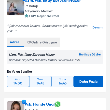
Uzm. Psk. İlkay Ebrucan Hazar
Psikoloji
Adıyaman
,
Merkez
5
(
89
Değerlendirme)
Çok memnun kaldım . Seansımız ve iyiki denk geldim
Devamı
çok...
Adres
1
Online Görüşme
Uzm. Psk. İlkay Ebrucan Hazar
Haritada Göster
Barbaros Hayrettin Mahallesi Atatürk Bulvarı No:137/25
En Yakın Saatler
Yarın
Yarın
Yarın
Daha Fazla
14:00
14:45
16:45
Psk. Hande Ünal