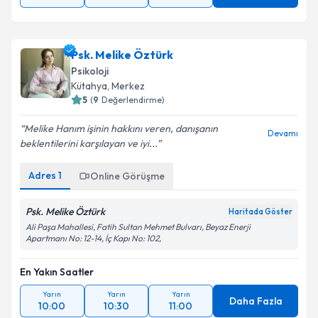
Psk. Melike Öztürk
Psikoloji
Kütahya
,
Merkez
5
(
9
Değerlendirme)
Melike Hanım işinin hakkını veren, danışanın
Devamı
beklentilerini karşılayan ve iyi...
Adres
1
Online Görüşme
Psk. Melike Öztürk
Haritada Göster
Ali Paşa Mahallesi, Fatih Sultan Mehmet Bulvarı, Beyaz Enerji
Apartmanı No: 12-14, İç Kapı No: 102,
En Yakın Saatler
Yarın
Yarın
Yarın
Daha Fazla
10:00
10:30
11:00