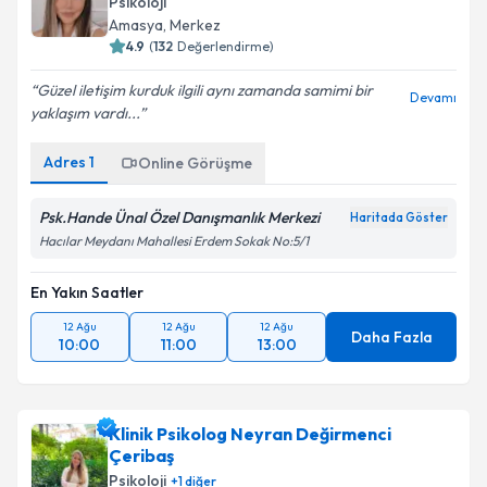
Psikoloji
Amasya
,
Merkez
4.9
(
132
Değerlendirme)
Güzel iletişim kurduk ilgili aynı zamanda samimi bir
Devamı
yaklaşım vardı...
Adres
1
Online Görüşme
Psk.Hande Ünal Özel Danışmanlık Merkezi
Haritada Göster
Hacılar Meydanı Mahallesi Erdem Sokak No:5/1
En Yakın Saatler
12 Ağu
12 Ağu
12 Ağu
Daha Fazla
10:00
11:00
13:00
Klinik Psikolog Neyran Değirmenci
Çeribaş
Psikoloji
+
1
diğer