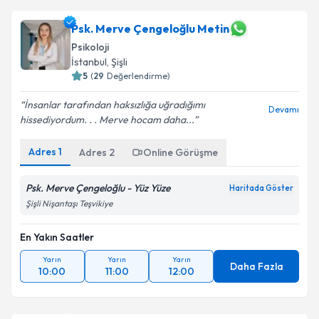
Psk. Merve Çengeloğlu Metin
Psikoloji
İstanbul
,
Şişli
5
(
29
Değerlendirme)
İnsanlar tarafından haksızlığa uğradığımı
Devamı
hissediyordum. . . Merve hocam daha...
Adres
1
Adres
2
Online Görüşme
Psk. Merve Çengeloğlu - Yüz Yüze
Haritada Göster
Şişli Nişantaşı Teşvikiye
En Yakın Saatler
Yarın
Yarın
Yarın
Daha Fazla
10:00
11:00
12:00