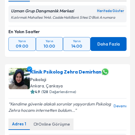
Uzman Grup Danışmanlık Merkezi
Haritada Göster
Kızılırmak Mahallesi 1446. Cadde HalkBank Sitesi D Blok A numara
En Yakın Saatler
Yarın
Yarın
Yarın
Daha Fazla
09:00
10:00
14:00
Klinik Psikolog Zehra Demirhan
Psikoloji
Ankara
,
Çankaya
4.9
(
128
Değerlendirme)
Kendime güvenle alakalı sorunlar yaşıyordum Psikolog
Devamı
Zehra hocamı internetten buldum...
Adres
1
Online Görüşme