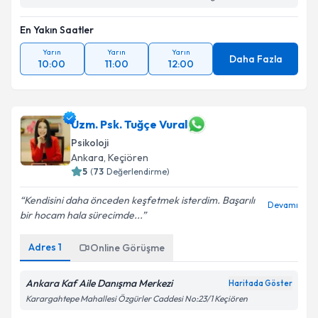
En Yakın Saatler
Yarın
Yarın
Yarın
Daha Fazla
10:00
11:00
12:00
Uzm. Psk. Tuğçe Vural
Psikoloji
Ankara
,
Keçiören
5
(
73
Değerlendirme)
Kendisini daha önceden keşfetmek isterdim. Başarılı
Devamı
bir hocam hala sürecimde...
Adres
1
Online Görüşme
Ankara Kaf Aile Danışma Merkezi
Haritada Göster
Karargahtepe Mahallesi Özgürler Caddesi No:23/1 Keçiören