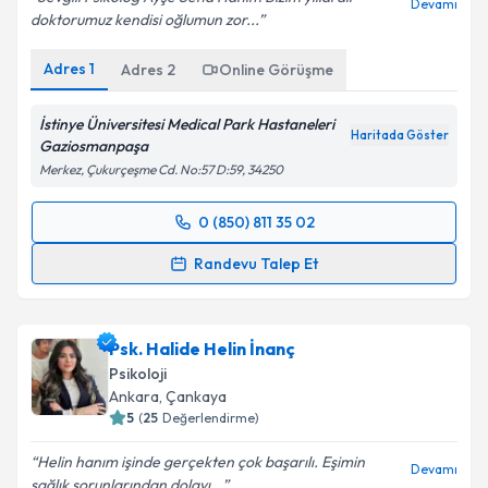
Devamı
doktorumuz kendisi oğlumun zor...
Adres
1
Adres
2
Online Görüşme
İstinye Üniversitesi Medical Park Hastaneleri
Haritada Göster
Gaziosmanpaşa
Merkez, Çukurçeşme Cd. No:57 D:59, 34250
0 (850) 811 35 02
Randevu Takvimi Talebi
Randevu Talep Et
Klinik Psikolog Ayşe Sena Sarıdoğan Öztürk
için
randevu takvimi talebi oluşturun. Size bu uzmandan
Psk. Halide Helin İnanç
randevu almanız için bir takvim hazırlandığında e-
posta ile bilgilendireceğiz.
Psikoloji
Ankara
,
Çankaya
E-posta Adresiniz
5
(
25
Değerlendirme)
Helin hanım işinde gerçekten çok başarılı. Eşimin
Devamı
sağlık sorunlarından dolayı...