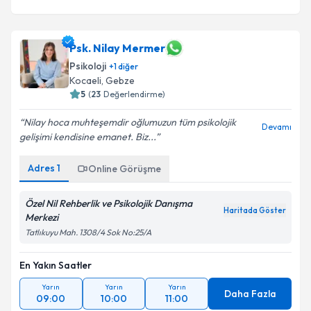
Psk. Nilay Mermer
Psikoloji
+
1
diğer
Kocaeli
,
Gebze
5
(
23
Değerlendirme)
Nilay hoca muhteşemdir oğlumuzun tüm psikolojik
Devamı
gelişimi kendisine emanet. Biz...
Adres
1
Online Görüşme
Özel Nil Rehberlik ve Psikolojik Danışma
Haritada Göster
Merkezi
Tatlıkuyu Mah. 1308/4 Sok No:25/A
En Yakın Saatler
Yarın
Yarın
Yarın
Daha Fazla
09:00
10:00
11:00