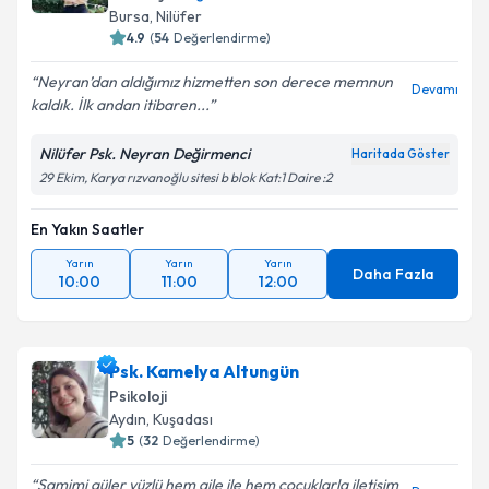
Bursa
,
Nilüfer
4.9
(
54
Değerlendirme)
Neyran’dan aldığımız hizmetten son derece memnun
Devamı
kaldık. İlk andan itibaren...
Nilüfer Psk. Neyran Değirmenci
Haritada Göster
29 Ekim, Karya rızvanoğlu sitesi b blok Kat:1 Daire :2
En Yakın Saatler
Yarın
Yarın
Yarın
Daha Fazla
10:00
11:00
12:00
Psk. Kamelya Altungün
Psikoloji
Aydın
,
Kuşadası
5
(
32
Değerlendirme)
Samimi güler yüzlü hem aile ile hem çocuklarla iletişim