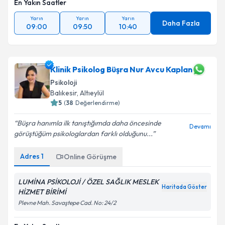
En Yakın Saatler
Yarın
Yarın
Yarın
Daha Fazla
09:00
09:50
10:40
Klinik Psikolog Büşra Nur Avcu Kaplan
Psikoloji
Balıkesir
,
Altıeylül
5
(
38
Değerlendirme)
Büşra hanımla ilk tanıştığımda daha öncesinde
Devamı
görüştüğüm psikologlardan farklı olduğunu...
Adres
1
Online Görüşme
LUMİNA PSİKOLOJİ / ÖZEL SAĞLIK MESLEK
Haritada Göster
HİZMET BİRİMİ
Plevne Mah. Savaştepe Cad. No: 24/2