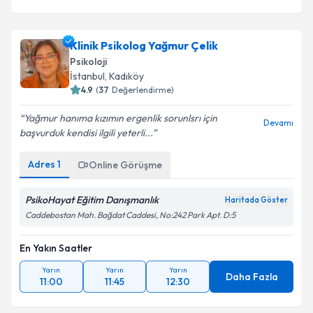
Klinik Psikolog Yağmur Çelik
Psikoloji
İstanbul
,
Kadıköy
4.9
(
37
Değerlendirme)
Yağmur hanıma kızımın ergenlik sorunlsrı için
Devamı
başvurduk kendisi ilgili yeterli...
Adres
1
Online Görüşme
PsikoHayat Eğitim Danışmanlık
Haritada Göster
Caddebostan Mah. Bağdat Caddesi, No:242 Park Apt. D:5
En Yakın Saatler
Yarın
Yarın
Yarın
Daha Fazla
11:00
11:45
12:30