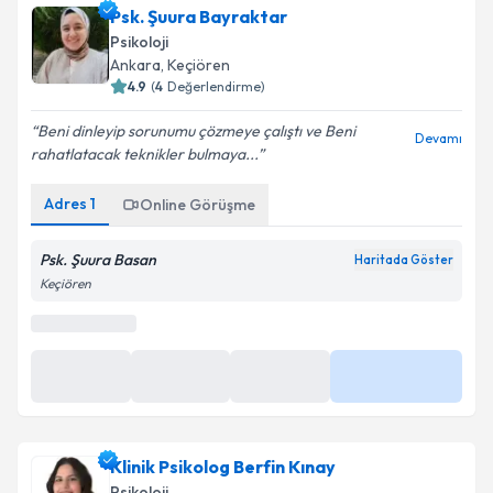
Psk. Şuura Bayraktar
Psikoloji
Ankara
,
Keçiören
4.9
(
4
Değerlendirme)
Beni dinleyip sorunumu çözmeye çalıştı ve Beni
Devamı
rahatlatacak teknikler bulmaya...
Adres
1
Online Görüşme
Psk. Şuura Basan
Haritada Göster
Keçiören
Klinik Psikolog Berfin Kınay
Psikoloji