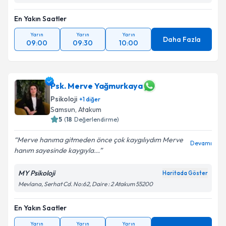
En Yakın Saatler
Yarın
Yarın
Yarın
Daha Fazla
09:00
09:30
10:00
Psk. Merve Yağmurkaya
Psikoloji
+
1
diğer
Samsun
,
Atakum
5
(
18
Değerlendirme)
Merve hanıma gitmeden önce çok kaygılıydım Merve
Devamı
hanım sayesinde kaygıyla...
MY Psikoloji
Haritada Göster
Mevlana, Serhat Cd. No:62, Daire : 2 Atakum 55200
En Yakın Saatler
Yarın
Yarın
Yarın