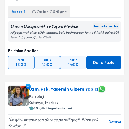
Adres
1
Online Görüşme
Dream Danışmanlık ve Yaşam Merkezi
Haritada Göster
Alipaşa mahallesi sülün caddesi ballı business center no 9 kat 6 daire 601
tekirdağ çorlu, Çorlu 59860
En Yakın Saatler
Yarın
Yarın
Yarın
Daha Fazla
12:00
13:00
14:00
Uzm. Psk. Yasemin Gizem Yapıcı
Psikoloji
Kütahya
,
Merkez
4.9
(
86
Değerlendirme)
İlk görüşmemiz son derece pozitif geçti. Bizim çok
Devamı
faydalı...