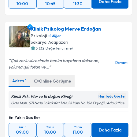
Daha Fazla
10:00
10:45
11:30
Klinik Psikolog Merve Erdoğan
Psikoloji
+
1
diğer
Sakarya
,
Adapazarı
5
(
32
Değerlendirme)
Çok zorlu sürecimde benim hayatıma dokunan,
Devamı
yoluma ışık tutan ve...
Adres
1
Online Görüşme
Klinik Psk. Merve Erdoğan Kliniği
Haritada Göster
Orta Mah. 671 No’lu Sokak Kat:1 No:26 Kapı No:106 Ekşioğlu Ada Office
En Yakın Saatler
Yarın
Yarın
Yarın
Daha Fazla
09:00
10:00
11:00