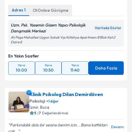
Adres
1
Online Görüşme
Uzm. Psk. Yasemin Gizem Yapıcı Psikolojik
Haritada Göster
Danışmalık Merkezi
Ali Paşa Mahallesi Uygun Sokak Vıp Kütahya Apartmanı B Blok Kat:2
Daire 8
En Yakın Saatler
Yarın
Yarın
Yarın
Daha Fazla
10:00
10:50
11:40
Klinik Psikolog Dilan Demirdöven
Psikoloji
+
1
diğer
İzmir
,
Buca
5
(
7
Değerlendirme)
Farkındalık dolu bir seansı benim icin. . Bana kattıkları
Devamı
çok...