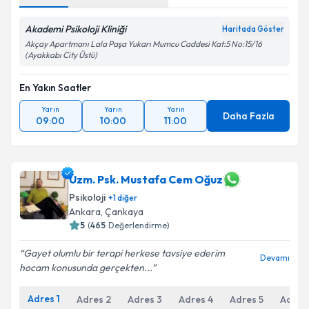
Akademi Psikoloji Kliniği
Haritada Göster
Akçay Apartmanı Lala Paşa Yukarı Mumcu Caddesi Kat:5 No:15/16
(Ayakkabı City Üstü)
En Yakın Saatler
Yarın
Yarın
Yarın
Daha Fazla
09:00
10:00
11:00
Uzm. Psk. Mustafa Cem Oğuz
Psikoloji
+
1
diğer
Ankara
,
Çankaya
5
(
465
Değerlendirme)
Gayet olumlu bir terapi herkese tavsiye ederim
Devamı
hocam konusunda gerçekten...
Adres
1
Adres
2
Adres
3
Adres
4
Adres
5
Adres