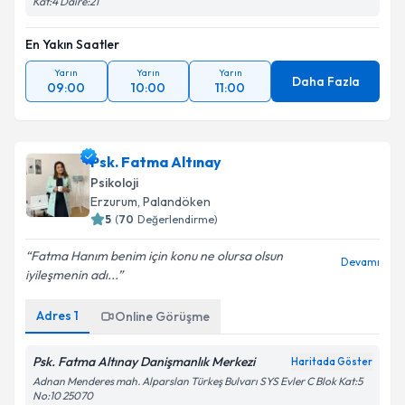
Kat:4 Daire:21
En Yakın Saatler
Yarın
Yarın
Yarın
Daha Fazla
09:00
10:00
11:00
Psk. Fatma Altınay
Psikoloji
Erzurum
,
Palandöken
5
(
70
Değerlendirme)
Fatma Hanım benim için konu ne olursa olsun
Devamı
iyileşmenin adı...
Adres
1
Online Görüşme
Psk. Fatma Altınay Danişmanlık Merkezi
Haritada Göster
Adnan Menderes mah. Alparslan Türkeş Bulvarı SYS Evler C Blok Kat:5
No:10 25070