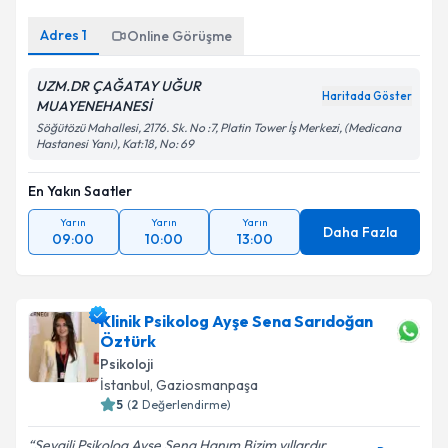
Adres
1
Online Görüşme
UZM.DR ÇAĞATAY UĞUR
Haritada Göster
MUAYENEHANESİ
Söğütözü Mahallesi, 2176. Sk. No :7, Platin Tower İş Merkezi, (Medicana
Hastanesi Yanı), Kat:18, No: 69
En Yakın Saatler
Yarın
Yarın
Yarın
Daha Fazla
09:00
10:00
13:00
Klinik Psikolog Ayşe Sena Sarıdoğan
Öztürk
Psikoloji
İstanbul
,
Gaziosmanpaşa
5
(
2
Değerlendirme)
Sevgili Psikolog Ayşe Sena Hanım Bizim yıllardır