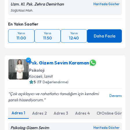
Uzm. Kl. Psk. Zehra Demirhan
Haritada Göster
Söğütözü Mah.
En Yakın Saatler
Yarın
Yarın
Yarın
Daha Fazla
11:00
11:50
12:40
Psk. Gizem Sevim Karaman
Psikoloji
Kocaeli
,
İzmit
5
(
17
Değerlendirme)
Çok açıklayıcı ve rahatlatıcı tanıdığım için kendimi
Devamı
şanslı hissediyorum.
Adres
1
Adres
2
Adres
3
Adres
4
Online Görüşm
Psikolog Gizem Sevim
Haritada Göster