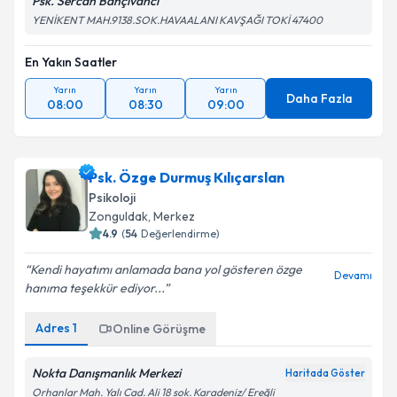
Psk. Sercan Bahçivancı
kapsamda işlenmesini kabul ediyorum.
YENİKENT MAH.9138.SOK.HAVAALANI KAVŞAĞI TOKİ 47400
En Yakın Saatler
Takvim Talebini Gönder
Yarın
Yarın
Yarın
Daha Fazla
08:00
08:30
09:00
Psk. Özge Durmuş Kılıçarslan
Psikoloji
Zonguldak
,
Merkez
4.9
(
54
Değerlendirme)
Kendi hayatımı anlamada bana yol gösteren özge
Devamı
hanıma teşekkür ediyor...
Adres
1
Online Görüşme
Nokta Danışmanlık Merkezi
Haritada Göster
Orhanlar Mah. Yalı Cad. Ali 18 sok. Karadeniz/ Ereğli