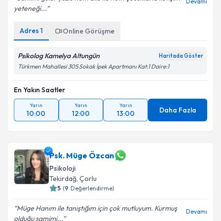
Devamı
yeteneği...
Adres
1
Online Görüşme
Psikolog Kamelya Altungün
Haritada Göster
Türkmen Mahallesi 305 Sokak İpek Apartmanı Kat:1 Daire:1
En Yakın Saatler
Yarın
Yarın
Yarın
Daha Fazla
10:00
12:00
13:00
Psk. Müge Özcan
Psikoloji
Tekirdağ
,
Çorlu
5
(
9
Değerlendirme)
Müge Hanım ile tanıştığım için çok mutluyum. Kurmuş
Devamı
olduğu samimi...