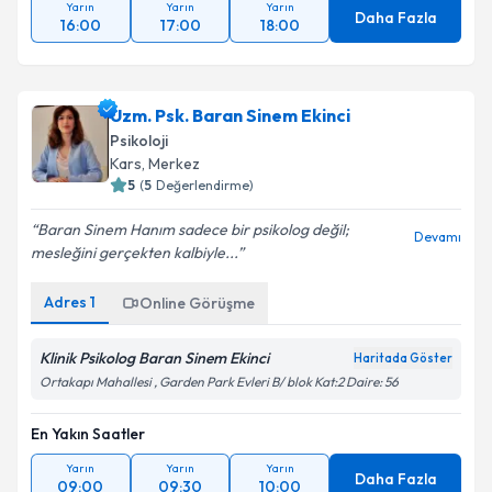
Yarın
Yarın
Yarın
Daha Fazla
16:00
17:00
18:00
Uzm. Psk. Baran Sinem Ekinci
Psikoloji
Kars
,
Merkez
5
(
5
Değerlendirme)
Baran Sinem Hanım sadece bir psikolog değil;
Devamı
mesleğini gerçekten kalbiyle...
Adres
1
Online Görüşme
Klinik Psikolog Baran Sinem Ekinci
Haritada Göster
Ortakapı Mahallesi , Garden Park Evleri B/ blok Kat:2 Daire: 56
En Yakın Saatler
Yarın
Yarın
Yarın
Daha Fazla
09:00
09:30
10:00