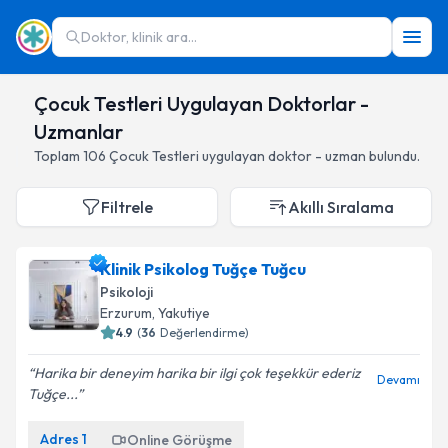
Doktor, klinik ara...
Çocuk Testleri Uygulayan Doktorlar -
Uzmanlar
Toplam
106
Çocuk Testleri
uygulayan doktor - uzman bulundu.
Filtrele
Akıllı Sıralama
Klinik Psikolog Tuğçe Tuğcu
Psikoloji
Erzurum
,
Yakutiye
4.9
(
36
Değerlendirme)
Harika bir deneyim harika bir ilgi çok teşekkür ederiz
Devamı
Tuğçe...
Adres
1
Online Görüşme