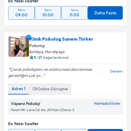
En Yakın Saatler
Yarın
Yarın
Yarın
Daha Fazla
09:00
10:00
11:00
Klinik Psikolog Sanem Türker
Psikoloji
Antalya
,
Muratpaşa
5
(
21
Değerlendirme)
Çocuk psikolojisini ve onlara nasıl davranması
Devamı
gerektiğini çok iyi...
Adres
1
Online Görüşme
Vispera Psikoloji
Haritada Göster
Fener Mh. Lara Cd. No: 201 Kat: 2 Daire: 3
En Yakın Saatler