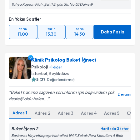
Yahya Kaptan Mah. Şehit Ergün Sk. No:53 Daire :9
En Yakın Saatler
Yarın
Yarın
Yarın
Daha Fazla
11:00
13:30
14:30
Klinik Psikolog Buket İğneci
Psikoloji
+
1
diğer
İstanbul
,
Beylikdüzü
5
(
27
Değerlendirme)
Buket hanıma özgüven sorunlarım için başvurdum çok
Devamı
desteği oldu halen...
Adres
1
Adres
2
Adres
3
Adres
4
Adres
5
Onl
Buket İğneci 2
Haritada Göster
Barbaros Hayrettinpaşa Mahallesi 1997. Sokak Park Konutları A Blok