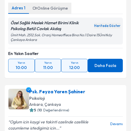
Adres
1
Online Görüşme
Özel Sağlık Meslek Hizmet Birimi Klinik
Haritada Göster
Psikolog Betül Cavlak Akdaş
Ümit Mah. 2512.Sok. Oranj Homeoffiece Bina No:1 Daire:15Ümitköy
Çankaya Ankara
En Yakın Saatler
Yarın
Yarın
Yarın
Daha Fazla
10:00
11:00
12:00
Psk. Feyza Yaren Şahiner
Psikoloji
Ankara
,
Çankaya
5
(
10
Değerlendirme)
Oglum icin kaygi ve takinti ozelinde ozellikle
Devamı
cozumleme istedigimiz icin...