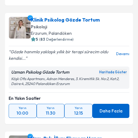
Klinik Psikolog Gözde Tortum
Psikoloji
Erzurum
,
Palandöken
5
(
83
Değerlendirme)
Gözde hanımla yaklaşık yıllık bir terapi sürecim oldu
Devamı
kendisi...
Uzman Psikolog Gözde Tortum
Haritada Göster
Köşk Ofis Apartmanı, Adnan Menderes, 3. Kiremitlik Sk. No:2, Kat:2,
Daire:4, 25240 Palandöken Erzurum
En Yakın Saatler
Yarın
Yarın
Yarın
Daha Fazla
10:00
11:30
12:15