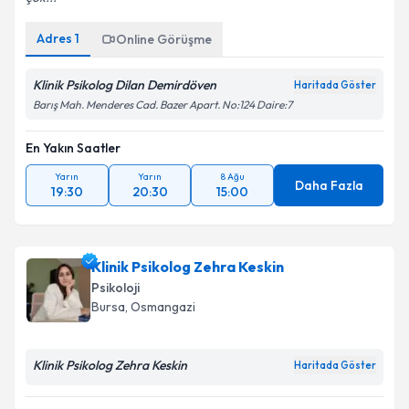
Adres
1
Online Görüşme
Klinik Psikolog Dilan Demirdöven
Haritada Göster
Barış Mah. Menderes Cad. Bazer Apart. No:124 Daire:7
En Yakın Saatler
Yarın
Yarın
8 Ağu
Daha Fazla
19:30
20:30
15:00
Klinik Psikolog Zehra Keskin
Psikoloji
Bursa
,
Osmangazi
Klinik Psikolog Zehra Keskin
Haritada Göster