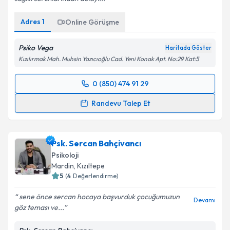
Kişisel verilerimin işlenmesine ilişkin
Aydınlatma
Adres
1
Online Görüşme
Metni
'ni okudum ve kişisel verilerimin belirtilen
kapsamda işlenmesini kabul ediyorum.
Psiko Vega
Haritada Göster
Kızılırmak Mah. Muhsin Yazıcıoğlu Cad. Yeni Konak Apt. No:29 Kat:5
Takvim Talebini Gönder
0 (850) 474 91 29
Randevu Takvimi Talebi
Randevu Talep Et
Psk. Halide Helin İnanç
için randevu takvimi talebi
oluşturun. Size bu uzmandan randevu almanız için bir
Psk. Sercan Bahçivancı
takvim hazırlandığında e-posta ile bilgilendireceğiz.
Psikoloji
E-posta Adresiniz
Mardin
,
Kızıltepe
5
(
4
Değerlendirme)
sene önce sercan hocaya başvurduk çocuğumuzun
Devamı
göz teması ve...
Kişisel verilerimin işlenmesine ilişkin
Aydınlatma
Metni
'ni okudum ve kişisel verilerimin belirtilen