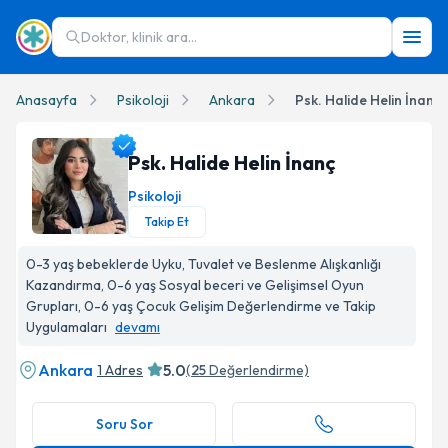
Doktor, klinik ara...
Anasayfa
Psikoloji
Ankara
Psk. Halide Helin İnanç
Psk. Halide Helin İnanç
Psikoloji
Takip Et
Psk. Halide Helin İnanç Profil Fotoğrafı
0-3 yaş bebeklerde Uyku, Tuvalet ve Beslenme Alışkanlığı
Kazandırma, 0-6 yaş Sosyal beceri ve Gelişimsel Oyun
Grupları, 0-6 yaş Çocuk Gelişim Değerlendirme ve Takip
Uygulamaları
devamı
Ankara
5.0
1 Adres
(
25
Değerlendirme)
Soru Sor