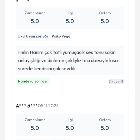
Zamanlama
İlgi
Ortam
5.0
5.0
5.0
Okul Uyum Zorluğu
Psiko Vega
Helin Hanım çok tatlı yumuşacık ses tonu sakin
anlayışlılığı ve dinleme şekliyle tecrübesiyle kısa
sürede kendisini çok sevdik
Randevu sonrası
Şikayet Et
A*** ö***
05.11.2024
Zamanlama
İlgi
Ortam
5.0
5.0
5.0