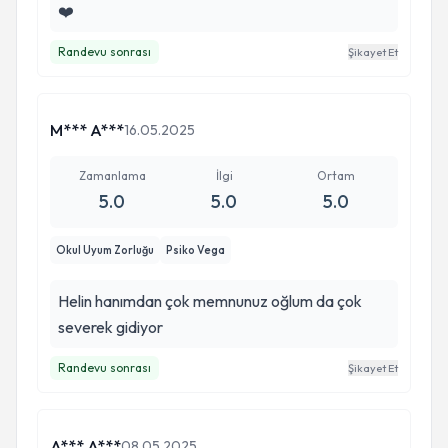
❤️
Randevu sonrası
Şikayet Et
M*** A***
16.05.2025
Zamanlama
İlgi
Ortam
5.0
5.0
5.0
Okul Uyum Zorluğu
Psiko Vega
Helin hanımdan çok memnunuz oğlum da çok
severek gidiyor
Randevu sonrası
Şikayet Et
A*** A***
08.05.2025