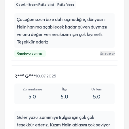
kesinlikle öneriyorum. Kendisine çok teşekkür
Çocuk - Ergen Psikolojisi
Psiko Vega
ediyoruz.
Çocuğumuzun bize dahi açmadığı iç dünyasını
Helin hanıma açabilecek kadar güven duyması
ve ona değer vermesi bizim için çok kıymetli.
Teşekkür ederiz
Randevu sonrası
Şikayet Et
R*** G***
10.07.2025
Zamanlama
İlgi
Ortam
5.0
5.0
5.0
Güler yüzü ,samimiyeti ,ilgisi için çok çok
teşekkür ederiz. Kızım Helin ablasını çok seviyor