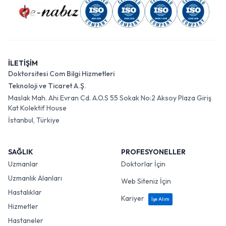
İLETİŞİM
Doktorsitesi Com Bilgi Hizmetleri
Teknoloji ve Ticaret A.Ş.
Maslak Mah. Ahi Evran Cd. A.O.S 55 Sokak No:2 Aksoy Plaza Giriş
Kat Kolektif House
İstanbul, Türkiye
SAĞLIK
PROFESYONELLER
Uzmanlar
Doktorlar İçin
Uzmanlık Alanları
Web Siteniz İçin
Hastalıklar
Kariyer
İşe Alım
Hizmetler
Hastaneler