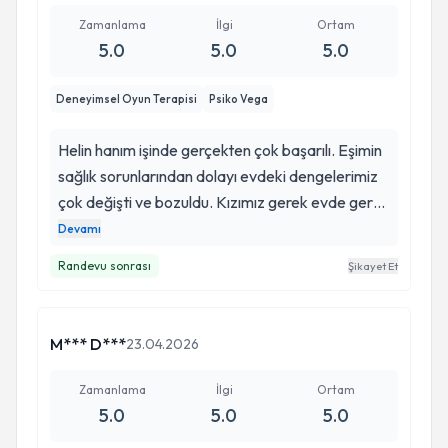
Zamanlama
İlgi
Ortam
5.0
5.0
5.0
Deneyimsel Oyun Terapisi
Psiko Vega
Helin hanım işinde gerçekten çok başarılı. Eşimin
sağlık sorunlarından dolayı evdeki dengelerimiz
çok değişti ve bozuldu. Kızımız gerek evde gerek
okulda çok sıkıntılı günler geçirdi. Helin hanımla
Devamı
her seanstan sonra olumlu anlamda anında
Randevu sonrası
Şikayet Et
değişim gözlemledik, çevremizde de bu çok
farkedildi, kızımıza çok iyi geldi. Bize de çok iyi
geldi. Farkındalık kazandık. İşinde titiz,
M*** D***
23.04.2026
çocuklarla ve ebeveynlerle kolay uyum
sağlayabilen, tutarlı, takibi çok düzenli yapan,
Zamanlama
İlgi
Ortam
size güven veren samimi bir terapist.
5.0
5.0
5.0
Çocuklarınız için bir terapist arayışı içindeyseniz