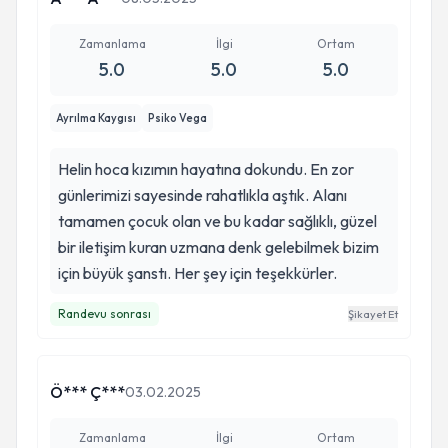
Zamanlama
İlgi
Ortam
5.0
5.0
5.0
Ayrılma Kaygısı
Psiko Vega
Helin hoca kızımın hayatına dokundu. En zor
günlerimizi sayesinde rahatlıkla aştık. Alanı
tamamen çocuk olan ve bu kadar sağlıklı, güzel
bir iletişim kuran uzmana denk gelebilmek bizim
için büyük şanstı. Her şey için teşekkürler.
Randevu sonrası
Şikayet Et
Ö*** Ç***
03.02.2025
Zamanlama
İlgi
Ortam