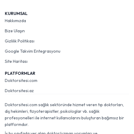
KURUMSAL
Hakkımızda
Bize Ulaşın
Gizlilik Politikası
Google Takvim Entegrasyonu
Site Haritası
PLATFORMLAR
Doktorsitesi.com
Doktorsitesi.az
Doktorsitesi.com sağlık sektöründe hizmet veren tıp doktorları,
diş hekimleri, fizyoterapistler, psikologlar vb. sağlık
profesyonelleri ile internet kullanıcılarını buluşturan bağımsız bir
platformdur.
İş bu sayfada yer alan doktor/uzman yorumları ve