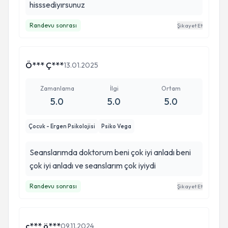
hisssediyırsunuz
Randevu sonrası
Şikayet Et
Ö*** Ç***
13.01.2025
Zamanlama
İlgi
Ortam
5.0
5.0
5.0
Çocuk - Ergen Psikolojisi
Psiko Vega
Seanslarımda doktorum beni çok iyi anladı beni
çok iyi anladı ve seanslarım çok iyiydi
Randevu sonrası
Şikayet Et
ç*** ö***
09.11.2024