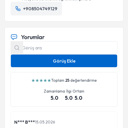
+908504749129
Yorumlar
Görüş Ekle
★
★
★
★
★
Toplam
25
değerlendirme
Zamanlama
İlgi
Ortam
5.0
5.0
5.0
N*** B***
15.05.2026