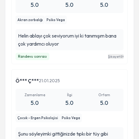
5.0
5.0
5.0
Akran zorbalığı
Psiko Vega
Helin ablayı çok seviyorum iyi ki tanımışım bana
çok yardımcı oluyor
Randevu sonrası
Şikayet Et
Ö*** Ç***
21.01.2025
Zamanlama
İlgi
Ortam
5.0
5.0
5.0
Çocuk - Ergen Psikolojisi
Psiko Vega
Şunu söyleyimki gittiğinizde tıpkı bir tüy gibi