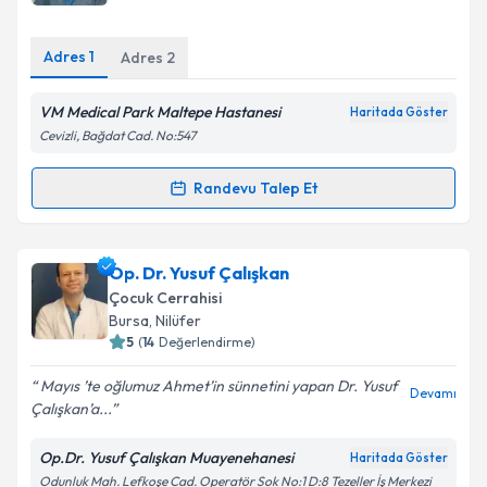
E-posta Adresiniz
Adres
1
Adres
2
VM Medical Park Maltepe Hastanesi
Haritada Göster
Kişisel verilerimin işlenmesine ilişkin
Aydınlatma
Cevizli, Bağdat Cad. No:547
Metni
'ni okudum ve kişisel verilerimin belirtilen
kapsamda işlenmesini kabul ediyorum.
Randevu Talep Et
Randevu Takvimi Talebi
Takvim Talebini Gönder
Op. Dr. Yalım Benibol
için randevu takvimi talebi
Op. Dr. Yusuf Çalışkan
oluşturun. Size bu uzmandan randevu almanız için bir
Çocuk Cerrahisi
takvim hazırlandığında e-posta ile bilgilendireceğiz.
Bursa
,
Nilüfer
5
(
14
Değerlendirme)
E-posta Adresiniz
Mayıs ’te oğlumuz Ahmet’in sünnetini yapan Dr. Yusuf
Devamı
Çalışkan’a...
Op.Dr. Yusuf Çalışkan Muayenehanesi
Haritada Göster
Kişisel verilerimin işlenmesine ilişkin
Aydınlatma
Odunluk Mah. Lefkoşe Cad. Operatör Sok No:1 D:8 Tezeller İş Merkezi