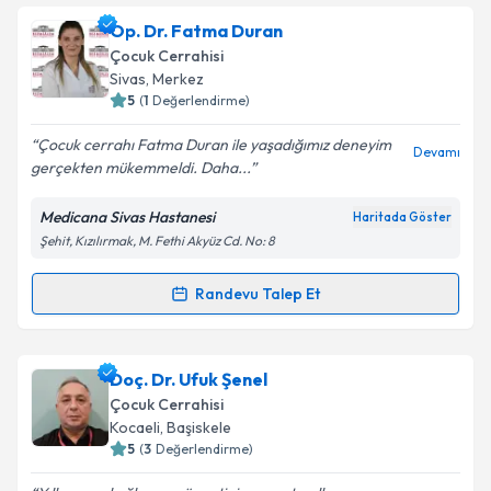
Op. Dr. Ahmet Topaloğlu
için randevu takvimi talebi
Op. Dr. Fatma Duran
oluşturun. Size bu uzmandan randevu almanız için bir
Çocuk Cerrahisi
takvim hazırlandığında e-posta ile bilgilendireceğiz.
Sivas
,
Merkez
5
(
1
Değerlendirme)
E-posta Adresiniz
Çocuk cerrahı Fatma Duran ile yaşadığımız deneyim
Devamı
gerçekten mükemmeldi. Daha...
Medicana Sivas Hastanesi
Haritada Göster
Kişisel verilerimin işlenmesine ilişkin
Aydınlatma
Şehit, Kızılırmak, M. Fethi Akyüz Cd. No: 8
Metni
'ni okudum ve kişisel verilerimin belirtilen
kapsamda işlenmesini kabul ediyorum.
Randevu Talep Et
Randevu Takvimi Talebi
Takvim Talebini Gönder
Op. Dr. Fatma Duran
için randevu takvimi talebi
Doç. Dr. Ufuk Şenel
oluşturun. Size bu uzmandan randevu almanız için bir
Çocuk Cerrahisi
takvim hazırlandığında e-posta ile bilgilendireceğiz.
Kocaeli
,
Başiskele
5
(
3
Değerlendirme)
E-posta Adresiniz