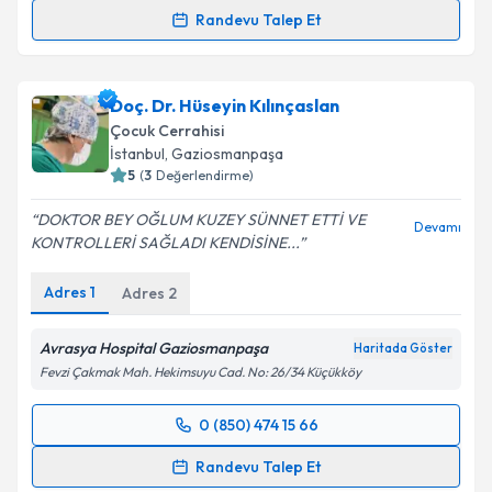
Randevu Talep Et
Prof. Dr. Selami Sözübir
için randevu takvimi talebi
oluşturun. Size bu uzmandan randevu almanız için bir
Doç. Dr. Hüseyin Kılınçaslan
takvim hazırlandığında e-posta ile bilgilendireceğiz.
Çocuk Cerrahisi
E-posta Adresiniz
İstanbul
,
Gaziosmanpaşa
5
(
3
Değerlendirme)
DOKTOR BEY OĞLUM KUZEY SÜNNET ETTİ VE
Devamı
KONTROLLERİ SAĞLADI KENDİSİNE...
Kişisel verilerimin işlenmesine ilişkin
Aydınlatma
Metni
'ni okudum ve kişisel verilerimin belirtilen
Adres
1
Adres
2
kapsamda işlenmesini kabul ediyorum.
Avrasya Hospital Gaziosmanpaşa
Haritada Göster
Takvim Talebini Gönder
Fevzi Çakmak Mah. Hekimsuyu Cad. No: 26/34 Küçükköy
0 (850) 474 15 66
Randevu Takvimi Talebi
Randevu Talep Et