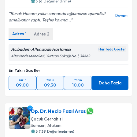
5
(
6
Değerlendirme)
Burak Hocam yakın zamanda oğlumuzun apandisit
Devamı
ameliyatını yaptı. Teşhis koyma...
Kişisel verilerimin işlenmesine ilişkin
Aydınlatma
Adres
1
Adres
2
Metni
'ni okudum ve kişisel verilerimin belirtilen
kapsamda işlenmesini kabul ediyorum.
Acıbadem Altunizade Hastanesi
Haritada Göster
Altunizade Mahallesi, Yurtcan Sokağı No:1, 34662
Takvim Talebini Gönder
En Yakın Saatler
Yarın
Yarın
Yarın
Daha Fazla
09:00
09:30
10:00
Op. Dr. Necip Fazıl Aras
Çocuk Cerrahisi
Samsun
,
Atakum
5
(
139
Değerlendirme)