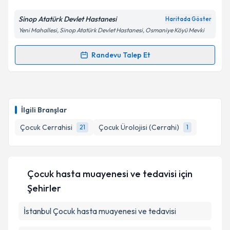
E-posta Adresiniz
Sinop Atatürk Devlet Hastanesi
Haritada Göster
Yeni Mahallesi, Sinop Atatürk Devlet Hastanesi, Osmaniye Köyü Mevki
Kişisel verilerimin işlenmesine ilişkin
Aydınlatma
Randevu Talep Et
Randevu Takvimi Talebi
Metni
'ni okudum ve kişisel verilerimin belirtilen
kapsamda işlenmesini kabul ediyorum.
Op. Dr. Aytaç Taşcı
için randevu takvimi talebi
oluşturun. Size bu uzmandan randevu almanız için bir
Takvim Talebini Gönder
İlgili Branşlar
takvim hazırlandığında e-posta ile bilgilendireceğiz.
Çocuk Cerrahisi
Çocuk Ürolojisi (Cerrahi)
21
1
E-posta Adresiniz
Çocuk hasta muayenesi ve tedavisi
için
Kişisel verilerimin işlenmesine ilişkin
Aydınlatma
Şehirler
Metni
'ni okudum ve kişisel verilerimin belirtilen
kapsamda işlenmesini kabul ediyorum.
İstanbul
Çocuk hasta muayenesi ve tedavisi