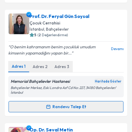
Doç. Dr. Hüseyin Kılınçaslan
için randevu takvimi
talebi oluşturun. Size bu uzmandan randevu almanız
Prof. Dr. Feryal Gün Soysal
için bir takvim hazırlandığında e-posta ile
bilgilendireceğiz.
Çocuk Cerrahisi
İstanbul
,
Bahçelievler
E-posta Adresiniz
5
(
2
Değerlendirme)
O benim kahramanım benim çocukluk umudum
Devamı
kimsenin yapamadığını yapan bir...
Kişisel verilerimin işlenmesine ilişkin
Aydınlatma
Adres
1
Adres
2
Adres
3
Metni
'ni okudum ve kişisel verilerimin belirtilen
kapsamda işlenmesini kabul ediyorum.
Memorial Bahçelievler Hastanesi
Haritada Göster
Bahçelievler Merkez, Eski Londra Asf Cd No: 227, 34180 Bahçelievler/
İstanbul
Takvim Talebini Gönder
Randevu Talep Et
Randevu Takvimi Talebi
Prof. Dr. Feryal Gün Soysal
için randevu takvimi
Op. Dr. Seval Metin