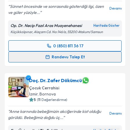
Sünnet öncesinde ve sonrasında gösterdiği ilgi, özen
Devamı
ve güler yüzüyle...
Op. Dr. Necip Fazıl Aras Muayenehanesi
Haritada Göster
Küçükkolpınar, Alaçam Cd. No:146/a, 55200 Atakum/Samsun
0 (850) 811 36 17
Randevu Takvimi Talebi
Randevu Talep Et
Op. Dr. Necip Fazıl Aras
için randevu takvimi talebi
oluşturun. Size bu uzmandan randevu almanız için bir
takvim hazırlandığında e-posta ile bilgilendireceğiz.
Doç. Dr. Zafer Dökümcü
Çocuk Cerrahisi
E-posta Adresiniz
İzmir
,
Bornova
5
(
11
Değerlendirme)
Anne karnında bebeğimizin akciğerinde kist olduğu
Devamı
görüldü. Bebeğimiz doğdu üç...
Kişisel verilerimin işlenmesine ilişkin
Aydınlatma
Metni
'ni okudum ve kişisel verilerimin belirtilen