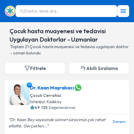
Doktor, klinik ara...
Çocuk hasta muayenesi ve tedavisi
Uygulayan Doktorlar - Uzmanlar
Toplam
21
Çocuk hasta muayenesi ve tedavisi
uygulayan doktor
- uzman bulundu.
Filtrele
Akıllı Sıralama
Dr. Kaan Maşrabacı
Çocuk Cerrahisi
İstanbul
,
Kadıköy
4.9
(
125
Değerlendirme)
Dr. Kaan Bey sayesinde sünnet sürecimizi çok rahat
Devamı
atlattık. Gerçekten...