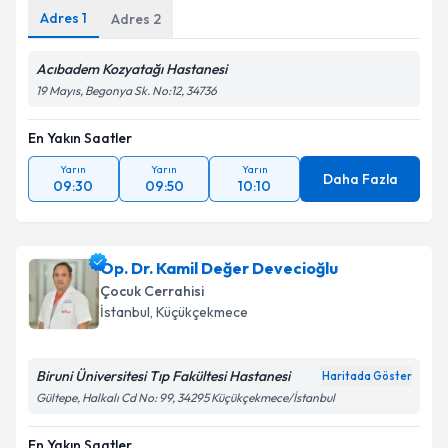
Adres
1
Adres
2
Acıbadem Kozyatağı Hastanesi
19 Mayıs, Begonya Sk. No:12, 34736
En Yakın Saatler
Yarın
Yarın
Yarın
Daha Fazla
09:30
09:50
10:10
Op. Dr. Kamil Değer Devecioğlu
Çocuk Cerrahisi
İstanbul
,
Küçükçekmece
Biruni Üniversitesi Tıp Fakültesi Hastanesi
Haritada Göster
Gültepe, Halkalı Cd No: 99, 34295 Küçükçekmece/İstanbul
En Yakın Saatler