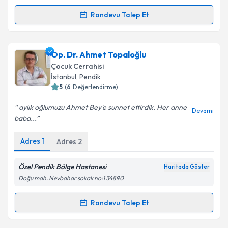
Kişisel verilerimin işlenmesine ilişkin
Aydınlatma
Randevu Talep Et
Randevu Takvimi Talebi
Metni
'ni okudum ve kişisel verilerimin belirtilen
kapsamda işlenmesini kabul ediyorum.
Op. Dr. Gökçe Kurt
için randevu takvimi talebi
Op. Dr. Ahmet Topaloğlu
oluşturun. Size bu uzmandan randevu almanız için bir
Takvim Talebini Gönder
Çocuk Cerrahisi
takvim hazırlandığında e-posta ile bilgilendireceğiz.
İstanbul
,
Pendik
5
(
6
Değerlendirme)
E-posta Adresiniz
aylık oğlumuzu Ahmet Bey'e sunnet ettirdik. Her anne
Devamı
baba...
Adres
1
Adres
2
Kişisel verilerimin işlenmesine ilişkin
Aydınlatma
Metni
'ni okudum ve kişisel verilerimin belirtilen
kapsamda işlenmesini kabul ediyorum.
Özel Pendik Bölge Hastanesi
Haritada Göster
Doğu mah. Nevbahar sokak no:1 34890
Takvim Talebini Gönder
Randevu Talep Et
Randevu Takvimi Talebi