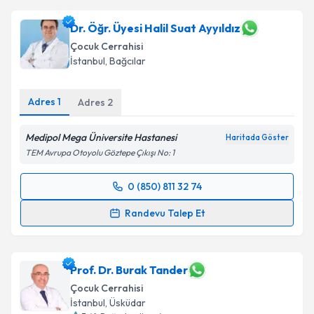
Dr. Öğr. Üyesi Halil Suat Ayyıldız
Çocuk Cerrahisi
İstanbul
,
Bağcılar
Adres
1
Adres
2
Medipol Mega Üniversite Hastanesi
Haritada Göster
TEM Avrupa Otoyolu Göztepe Çıkışı No: 1
0 (850) 811 32 74
Randevu Takvimi Talebi
Randevu Talep Et
Dr. Öğr. Üyesi Halil Suat Ayyıldız
için randevu
takvimi talebi oluşturun. Size bu uzmandan randevu
almanız için bir takvim hazırlandığında e-posta ile
Prof. Dr. Burak Tander
bilgilendireceğiz.
Çocuk Cerrahisi
İstanbul
,
Üsküdar
E-posta Adresiniz