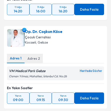
11 Ağu
11 Ağu
11 Ağu
Daha Fazla
14:20
16:00
16:20
Op. Dr. Coşkun Köse
Çocuk Cerrahisi
Kocaeli
,
Gebze
Adres
1
Adres
2
VM Medical Park Gebze
Haritada Göster
Osman Yılmaz, Mahallesi, İstanbul Cd. No:26
En Yakın Saatler
Yarın
Yarın
Yarın
Daha Fazla
09:00
09:15
09:30