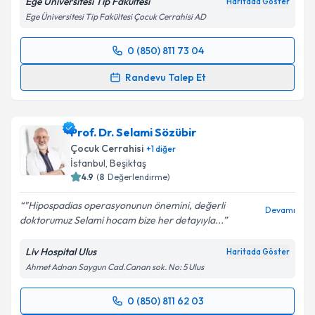
Ege Üniversitesi Tip Fakültesi
Haritada Göster
kapsamda işlenmesini kabul ediyorum.
Ege Üniversitesi Tip Fakültesi Çocuk Cerrahisi AD
Takvim Talebini Gönder
0 (850) 811 73 04
Randevu Takvimi Talebi
Randevu Talep Et
Doç. Dr. Zafer Dökümcü
için randevu takvimi talebi
oluşturun. Size bu uzmandan randevu almanız için bir
Prof. Dr. Selami Sözübir
takvim hazırlandığında e-posta ile bilgilendireceğiz.
Çocuk Cerrahisi
+
1
diğer
E-posta Adresiniz
İstanbul
,
Beşiktaş
4.9
(
8
Değerlendirme)
"Hipospadias operasyonunun önemini, değerli
Devamı
doktorumuz Selami hocam bize her detayıyla...
Kişisel verilerimin işlenmesine ilişkin
Aydınlatma
Metni
'ni okudum ve kişisel verilerimin belirtilen
Liv Hospital Ulus
Haritada Göster
kapsamda işlenmesini kabul ediyorum.
Ahmet Adnan Saygun Cad.Canan sok. No: 5 Ulus
Takvim Talebini Gönder
0 (850) 811 62 03
Randevu Takvimi Talebi