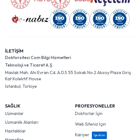
İLETİŞİM
Doktorsitesi Com Bilgi Hizmetleri
Teknoloji ve Ticaret A.Ş.
Maslak Mah. Ahi Evran Cd. A.O.S 55 Sokak No:2 Aksoy Plaza Giriş
Kat Kolektif House
İstanbul, Türkiye
SAĞLIK
PROFESYONELLER
Uzmanlar
Doktorlar İçin
Uzmanlık Alanları
Web Siteniz İçin
Hastalıklar
Kariyer
İşe Alım
Hizmetler