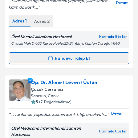
Yıllar evvel oğlumun sünnetini yapmıştı, yıllar sonra
Devamı
kızım da kasık...
Adres
1
Adres
2
Kişisel verilerimin işlenmesine ilişkin
Aydınlatma
Metni
'ni okudum ve kişisel verilerimin belirtilen
kapsamda işlenmesini kabul ediyorum.
Özel Kocaeli Akademi Hastanesi
Haritada Göster
Ovacık Mah D-100 Karayolu No:22-24 Yahya Kaptan Durağı, 41140
Takvim Talebini Gönder
Randevu Talep Et
Randevu Takvimi Talebi
Doç. Dr. Ufuk Şenel
için randevu takvimi talebi
Op. Dr. Ahmet Levent Üstün
oluşturun. Size bu uzmandan randevu almanız için bir
Çocuk Cerrahisi
takvim hazırlandığında e-posta ile bilgilendireceğiz.
Samsun
,
Canik
5
(
7
Değerlendirme)
E-posta Adresiniz
Devamı
. . tarihinde yaşındaki kızımın kasık fıtığı ameliyatı...
Özel Medicana International Samsun
Haritada Göster
Hastanesi
Kişisel verilerimin işlenmesine ilişkin
Aydınlatma