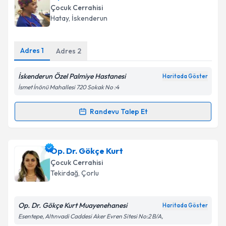
talebi oluşturun. Size bu uzmandan randevu almanız
Çocuk Cerrahisi
için bir takvim hazırlandığında e-posta ile
Hatay
,
İskenderun
bilgilendireceğiz.
E-posta Adresiniz
Adres
1
Adres
2
İskenderun Özel Palmiye Hastanesi
Haritada Göster
İsmet İnönü Mahallesi 720 Sokak No :4
Kişisel verilerimin işlenmesine ilişkin
Aydınlatma
Metni
'ni okudum ve kişisel verilerimin belirtilen
Randevu Talep Et
Randevu Takvimi Talebi
kapsamda işlenmesini kabul ediyorum.
Takvim Talebini Gönder
Op. Dr. Seval Metin
için randevu takvimi talebi
Op. Dr. Gökçe Kurt
oluşturun. Size bu uzmandan randevu almanız için bir
Çocuk Cerrahisi
takvim hazırlandığında e-posta ile bilgilendireceğiz.
Tekirdağ
,
Çorlu
E-posta Adresiniz
Op. Dr. Gökçe Kurt Muayenehanesi
Haritada Göster
Esentepe, Altınvadi Caddesi Aker Evren Sitesi No:2 B/A,