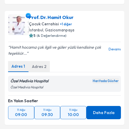
Prof. Dr. Hamit Okur
Çocuk Cerrahisi
+
1
diğer
İstanbul
,
Gaziosmanpaşa
5
(
4
Değerlendirme)
Hamit hocamız çok ilgili ve güler yüzlü kendisine çok
Devamı
teşekkür...
Adres
1
Adres
2
Özel Medivia Hospital
Haritada Göster
Özel Medivia Hospital
En Yakın Saatler
11 Ağu
11 Ağu
11 Ağu
Daha Fazla
09:00
09:30
10:00