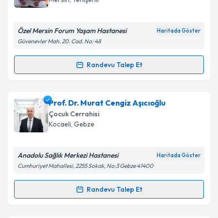
Özel Mersin Forum Yaşam Hastanesi
Haritada Göster
Güvenevler Mah. 20. Cad. No: 48
Kişisel verilerimin işlenmesine ilişkin
Aydınlatma
Metni
'ni okudum ve kişisel verilerimin belirtilen
Randevu Talep Et
kapsamda işlenmesini kabul ediyorum.
Randevu Takvimi Talebi
Takvim Talebini Gönder
Op. Dr. Burçin Tuştaş
için randevu takvimi talebi
Prof. Dr. Murat Cengiz Aşıcıoğlu
oluşturun. Size bu uzmandan randevu almanız için bir
Çocuk Cerrahisi
takvim hazırlandığında e-posta ile bilgilendireceğiz.
Kocaeli
,
Gebze
E-posta Adresiniz
Anadolu Sağlık Merkezi Hastanesi
Haritada Göster
Cumhuriyet Mahallesi, 2255 Sokak, No:3 Gebze 41400
Kişisel verilerimin işlenmesine ilişkin
Aydınlatma
Randevu Talep Et
Randevu Takvimi Talebi
Metni
'ni okudum ve kişisel verilerimin belirtilen
kapsamda işlenmesini kabul ediyorum.