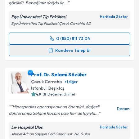
görüldü. Bebeğimiz doğdu üç...
Kişisel verilerimin işlenmesine ilişkin
Aydınlatma
Metni
'ni okudum ve kişisel verilerimin belirtilen
Ege Üniversitesi Tip Fakültesi
Haritada Göster
kapsamda işlenmesini kabul ediyorum.
Ege Üniversitesi Tip Fakültesi Çocuk Cerrahisi AD
Takvim Talebini Gönder
0 (850) 811 73 04
Randevu Takvimi Talebi
Randevu Talep Et
Doç. Dr. Zafer Dökümcü
için randevu takvimi talebi
oluşturun. Size bu uzmandan randevu almanız için bir
Prof. Dr. Selami Sözübir
takvim hazırlandığında e-posta ile bilgilendireceğiz.
Çocuk Cerrahisi
+
1
diğer
E-posta Adresiniz
İstanbul
,
Beşiktaş
4.9
(
8
Değerlendirme)
"Hipospadias operasyonunun önemini, değerli
Devamı
doktorumuz Selami hocam bize her detayıyla...
Kişisel verilerimin işlenmesine ilişkin
Aydınlatma
Metni
'ni okudum ve kişisel verilerimin belirtilen
Liv Hospital Ulus
Haritada Göster
kapsamda işlenmesini kabul ediyorum.
Ahmet Adnan Saygun Cad.Canan sok. No: 5 Ulus