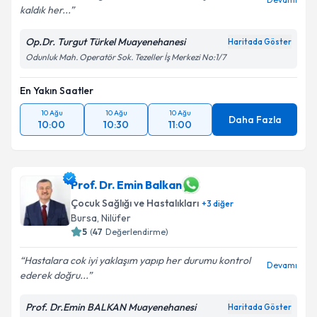
kaldık her...
Op.Dr. Turgut Türkel Muayenehanesi
Haritada Göster
Odunluk Mah. Operatör Sok. Tezeller İş Merkezi No:1/7
En Yakın Saatler
10 Ağu
10 Ağu
10 Ağu
Daha Fazla
10:00
10:30
11:00
Prof. Dr. Emin Balkan
Çocuk Sağlığı ve Hastalıkları
+
3
diğer
Bursa
,
Nilüfer
5
(
47
Değerlendirme)
Hastalara cok iyi yaklaşım yapıp her durumu kontrol
Devamı
ederek doğru...
Prof. Dr.Emin BALKAN Muayenehanesi
Haritada Göster