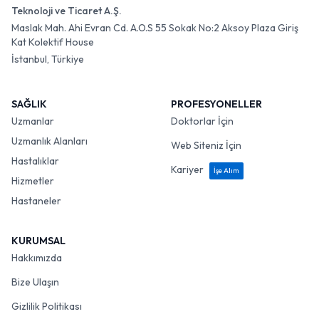
Teknoloji ve Ticaret A.Ş.
Maslak Mah. Ahi Evran Cd. A.O.S 55 Sokak No:2 Aksoy Plaza Giriş
Kat Kolektif House
İstanbul, Türkiye
SAĞLIK
PROFESYONELLER
Uzmanlar
Doktorlar İçin
Uzmanlık Alanları
Web Siteniz İçin
Hastalıklar
Kariyer
İşe Alım
Hizmetler
Hastaneler
KURUMSAL
Hakkımızda
Bize Ulaşın
Gizlilik Politikası