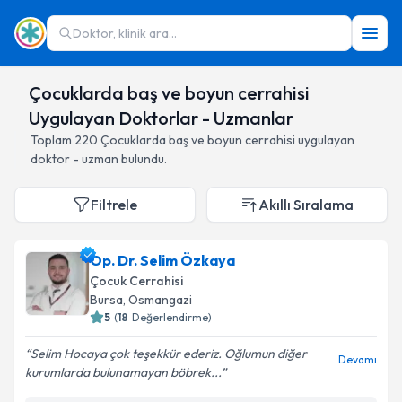
Doktor, klinik ara...
Çocuklarda baş ve boyun cerrahisi
Uygulayan Doktorlar - Uzmanlar
Toplam
220
Çocuklarda baş ve boyun cerrahisi
uygulayan
doktor - uzman bulundu.
Filtrele
Akıllı Sıralama
Op. Dr. Selim Özkaya
Çocuk Cerrahisi
Bursa
,
Osmangazi
5
(
18
Değerlendirme)
Selim Hocaya çok teşekkür ederiz. Oğlumun diğer
Devamı
kurumlarda bulunamayan böbrek...