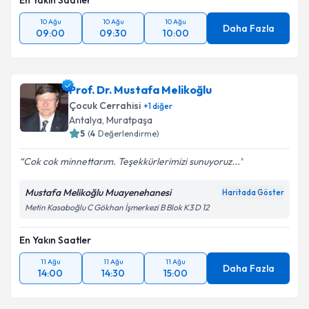
En Yakın Saatler
10 Ağu
10 Ağu
10 Ağu
Daha Fazla
09:00
09:30
10:00
Prof. Dr. Mustafa Melikoğlu
Çocuk Cerrahisi
+
1
diğer
Antalya
,
Muratpaşa
5
(
4
Değerlendirme)
Cok cok minnettarım. Teşekkürlerimizi sunuyoruz...
Mustafa Melikoğlu Muayenehanesi
Haritada Göster
Metin Kasaboğlu C Gökhan İşmerkezi B Blok K3 D 12
En Yakın Saatler
11 Ağu
11 Ağu
11 Ağu
Daha Fazla
14:00
14:30
15:00