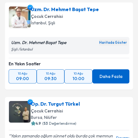
Uzm. Dr. Mehmet Başat Tepe
Çocuk Cerrahisi
İstanbul
,
Şişli
Uzm. Dr. Mehmet Başat Tepe
Haritada Göster
Şişli /İstanbul
En Yakın Saatler
10 Ağu
10 Ağu
10 Ağu
Daha Fazla
09:00
09:30
10:00
Op. Dr. Turgut Türkel
Çocuk Cerrahisi
Bursa
,
Nilüfer
4.9
(
53
Değerlendirme)
Yakın zamanda oğlum sünnet oldu burda çok memnun
Devamı