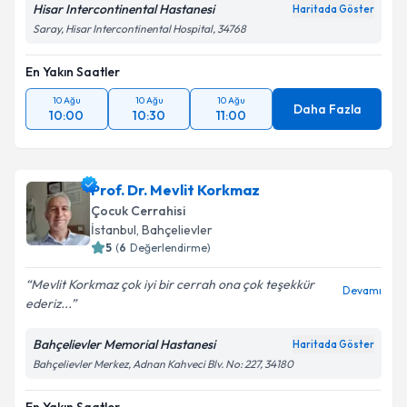
Hisar Intercontinental Hastanesi
Haritada Göster
Saray, Hisar Intercontinental Hospital, 34768
En Yakın Saatler
10 Ağu
10 Ağu
10 Ağu
Daha Fazla
10:00
10:30
11:00
Prof. Dr. Mevlit Korkmaz
Çocuk Cerrahisi
İstanbul
,
Bahçelievler
5
(
6
Değerlendirme)
Mevlit Korkmaz çok iyi bir cerrah ona çok teşekkür
Devamı
ederiz...
Bahçelievler Memorial Hastanesi
Haritada Göster
Bahçelievler Merkez, Adnan Kahveci Blv. No: 227, 34180