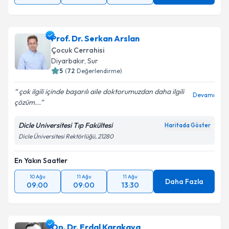
Prof. Dr. Serkan Arslan
Çocuk Cerrahisi
Diyarbakır
,
Sur
5
(
72
Değerlendirme)
çok ilgili içinde başarılı aile doktorumuzdan daha ilgili
Devamı
çözüm...
Dicle Universitesi Tıp Fakültesi
Haritada Göster
Dicle Üniversitesi Rektörlüğü, 21280
En Yakın Saatler
10 Ağu
11 Ağu
11 Ağu
Daha Fazla
09:00
09:00
13:30
Op. Dr. Erdal Karakaya