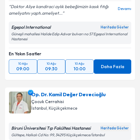
Doktor Aliye kandiraci aylık bebeğimizin kasık fıtığı
Devamı
ameliyatını yaptı.ameliyet...
Egepol International
Haritada Göster
Güneşli mahallesi Halide Edip Adıvar bulvarı no 57 Egepol International
Hastanesi
En Yakın Saatler
10 Ağu
10 Ağu
10 Ağu
Daha Fazla
09:00
09:30
10:00
Op. Dr. Kamil Değer Devecioğlu
Çocuk Cerrahisi
İstanbul
,
Küçükçekmece
Biruni Üniversitesi Tıp Fakültesi Hastanesi
Haritada Göster
Gültepe, Halkalı Cd No: 99, 34295 Küçükçekmece/İstanbul