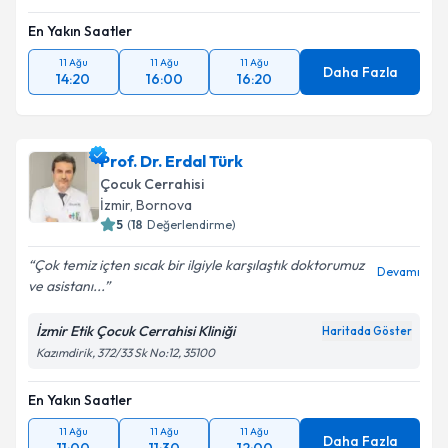
En Yakın Saatler
11 Ağu
11 Ağu
11 Ağu
Daha Fazla
14:20
16:00
16:20
Prof. Dr. Erdal Türk
Çocuk Cerrahisi
İzmir
,
Bornova
5
(
18
Değerlendirme)
Çok temiz içten sıcak bir ilgiyle karşılaştık doktorumuz
Devamı
ve asistanı...
İzmir Etik Çocuk Cerrahisi Kliniği
Haritada Göster
Kazımdirik, 372/33 Sk No:12, 35100
En Yakın Saatler
11 Ağu
11 Ağu
11 Ağu
Daha Fazla