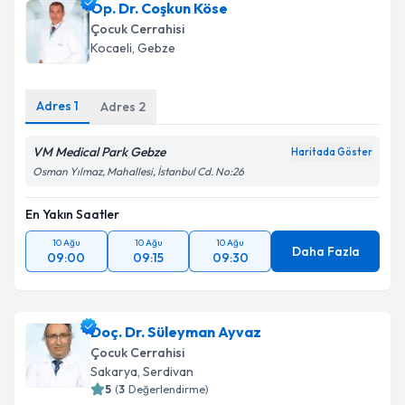
Op. Dr. Coşkun Köse
Çocuk Cerrahisi
Kocaeli
,
Gebze
Adres
1
Adres
2
VM Medical Park Gebze
Haritada Göster
Osman Yılmaz, Mahallesi, İstanbul Cd. No:26
En Yakın Saatler
10 Ağu
10 Ağu
10 Ağu
Daha Fazla
09:00
09:15
09:30
Doç. Dr. Süleyman Ayvaz
Çocuk Cerrahisi
Sakarya
,
Serdivan
5
(
3
Değerlendirme)