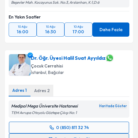
Beşevler Mah. Kocayunus Sok. No:3, Arslanhan, K:1,D:6
En Yakın Saatler
10 Ağu
10 Ağu
10 Ağu
Daha Fazla
16:00
16:30
17:00
Dr. Öğr. Üyesi Halil Suat Ayyıldız
Çocuk Cerrahisi
İstanbul
,
Bağcılar
Adres
1
Adres
2
Medipol Mega Üniversite Hastanesi
Haritada Göster
TEM Avrupa Otoyolu Göztepe Çıkışı No: 1
0 (850) 811 32 74
Randevu Takvimi Talebi