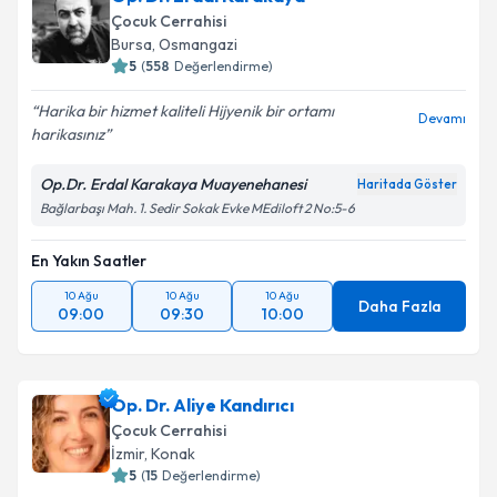
Çocuk Cerrahisi
Bursa
,
Osmangazi
5
(
558
Değerlendirme)
Harika bir hizmet kaliteli Hijyenik bir ortamı
Devamı
harikasınız
Op.Dr. Erdal Karakaya Muayenehanesi
Haritada Göster
Bağlarbaşı Mah. 1. Sedir Sokak Evke MEdiloft 2 No:5-6
En Yakın Saatler
10 Ağu
10 Ağu
10 Ağu
Daha Fazla
09:00
09:30
10:00
Op. Dr. Aliye Kandırıcı
Çocuk Cerrahisi
İzmir
,
Konak
5
(
15
Değerlendirme)