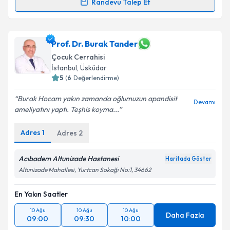
Randevu Talep Et
Dr. Öğr. Üyesi Halil Suat Ayyıldız
için randevu
takvimi talebi oluşturun. Size bu uzmandan randevu
almanız için bir takvim hazırlandığında e-posta ile
Prof. Dr. Burak Tander
bilgilendireceğiz.
Çocuk Cerrahisi
İstanbul
,
Üsküdar
E-posta Adresiniz
5
(
6
Değerlendirme)
Burak Hocam yakın zamanda oğlumuzun apandisit
Devamı
ameliyatını yaptı. Teşhis koyma...
Kişisel verilerimin işlenmesine ilişkin
Aydınlatma
Adres
1
Adres
2
Metni
'ni okudum ve kişisel verilerimin belirtilen
kapsamda işlenmesini kabul ediyorum.
Acıbadem Altunizade Hastanesi
Haritada Göster
Altunizade Mahallesi, Yurtcan Sokağı No:1, 34662
Takvim Talebini Gönder
En Yakın Saatler
10 Ağu
10 Ağu
10 Ağu
Daha Fazla
09:00
09:30
10:00