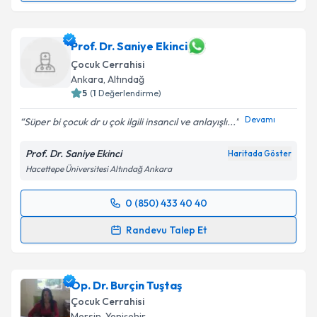
Op. Dr. Şenol Öztürk
için randevu takvimi talebi
oluşturun. Size bu uzmandan randevu almanız için bir
takvim hazırlandığında e-posta ile bilgilendireceğiz.
Prof. Dr. Saniye Ekinci
Çocuk Cerrahisi
E-posta Adresiniz
Ankara
,
Altındağ
5
(
1
Değerlendirme)
Devamı
Süper bi çocuk dr u çok ilgili insancıl ve anlayışlı...
Kişisel verilerimin işlenmesine ilişkin
Aydınlatma
Prof. Dr. Saniye Ekinci
Haritada Göster
Metni
'ni okudum ve kişisel verilerimin belirtilen
Hacettepe Üniversitesi Altındağ Ankara
kapsamda işlenmesini kabul ediyorum.
0 (850) 433 40 40
Randevu Takvimi Talebi
Takvim Talebini Gönder
Randevu Talep Et
Prof. Dr. Saniye Ekinci
için randevu takvimi talebi
oluşturun. Size bu uzmandan randevu almanız için bir
Op. Dr. Burçin Tuştaş
takvim hazırlandığında e-posta ile bilgilendireceğiz.
Çocuk Cerrahisi
E-posta Adresiniz
Mersin
,
Yenişehir