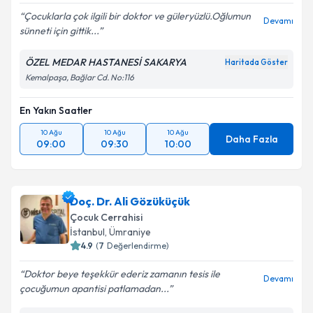
Çocuklarla çok ilgili bir doktor ve güleryüzlü.Oğlumun
Devamı
sünneti için gittik...
ÖZEL MEDAR HASTANESİ SAKARYA
Haritada Göster
Kemalpaşa, Bağlar Cd. No:116
En Yakın Saatler
10 Ağu
10 Ağu
10 Ağu
Daha Fazla
09:00
09:30
10:00
Doç. Dr. Ali Gözüküçük
Çocuk Cerrahisi
İstanbul
,
Ümraniye
4.9
(
7
Değerlendirme)
Doktor beye teşekkür ederiz zamanın tesis ile
Devamı
çocuğumun apantisi patlamadan...