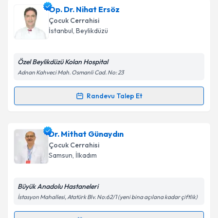
Prof. Dr. Murat Cengiz Aşıcıoğlu
için randevu
Op. Dr. Nihat Ersöz
takvimi talebi oluşturun. Size bu uzmandan randevu
Takvim Talebini Gönder
Çocuk Cerrahisi
almanız için bir takvim hazırlandığında e-posta ile
İstanbul
,
Beylikdüzü
bilgilendireceğiz.
E-posta Adresiniz
Özel Beylikdüzü Kolan Hospital
Adnan Kahveci Mah. Osmanli Cad. No: 23
Randevu Talep Et
Randevu Takvimi Talebi
Kişisel verilerimin işlenmesine ilişkin
Aydınlatma
Metni
'ni okudum ve kişisel verilerimin belirtilen
kapsamda işlenmesini kabul ediyorum.
Op. Dr. Nihat Ersöz
için randevu takvimi talebi
Dr. Mithat Günaydın
oluşturun. Size bu uzmandan randevu almanız için bir
Çocuk Cerrahisi
takvim hazırlandığında e-posta ile bilgilendireceğiz.
Takvim Talebini Gönder
Samsun
,
İlkadım
E-posta Adresiniz
Büyük Anadolu Hastaneleri
İstasyon Mahallesi, Atatürk Blv. No:62/1 (yeni bina açılana kadar çiftlik)