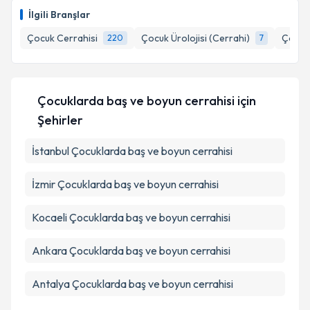
E-posta Adresiniz
İlgili Branşlar
Çocuk Cerrahisi
Çocuk Ürolojisi (Cerrahi)
Çocuk 
220
7
Kişisel verilerimin işlenmesine ilişkin
Aydınlatma
Metni
'ni okudum ve kişisel verilerimin belirtilen
Çocuklarda baş ve boyun cerrahisi
için
kapsamda işlenmesini kabul ediyorum.
Şehirler
İstanbul
Çocuklarda baş ve boyun cerrahisi
Takvim Talebini Gönder
İzmir
Çocuklarda baş ve boyun cerrahisi
Kocaeli
Çocuklarda baş ve boyun cerrahisi
Ankara
Çocuklarda baş ve boyun cerrahisi
Antalya
Çocuklarda baş ve boyun cerrahisi