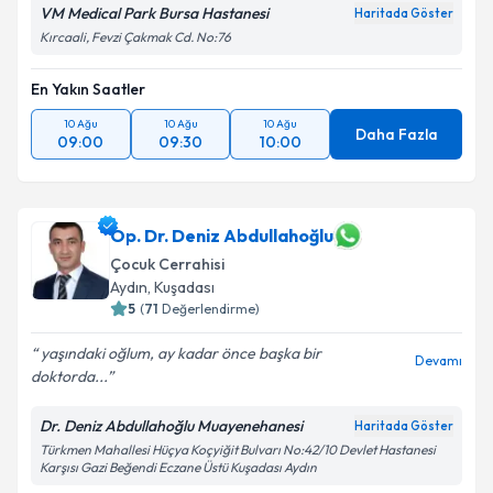
VM Medical Park Bursa Hastanesi
Haritada Göster
Kırcaali, Fevzi Çakmak Cd. No:76
En Yakın Saatler
10 Ağu
10 Ağu
10 Ağu
Daha Fazla
09:00
09:30
10:00
Op. Dr. Deniz Abdullahoğlu
Çocuk Cerrahisi
Aydın
,
Kuşadası
5
(
71
Değerlendirme)
yaşındaki oğlum, ay kadar önce başka bir
Devamı
doktorda...
Dr. Deniz Abdullahoğlu Muayenehanesi
Haritada Göster
Türkmen Mahallesi Hüçya Koçyiğit Bulvarı No:42/10 Devlet Hastanesi
Karşısı Gazi Beğendi Eczane Üstü Kuşadası Aydın