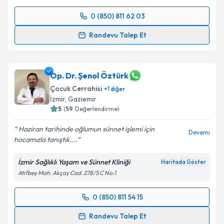
Takvim Talebini Gönder
0 (850) 811 62 03
Randevu Takvimi Talebi
Randevu Talep Et
Prof. Dr. Selami Sözübir
için randevu takvimi talebi
oluşturun. Size bu uzmandan randevu almanız için bir
takvim hazırlandığında e-posta ile bilgilendireceğiz.
Op. Dr. Şenol Öztürk
Çocuk Cerrahisi
+
1
diğer
E-posta Adresiniz
İzmir
,
Gaziemir
5
(
59
Değerlendirme)
Haziran tarihinde oğlumun sünnet işlemi için
Devamı
hocamızla tanıştık....
Kişisel verilerimin işlenmesine ilişkin
Aydınlatma
Metni
'ni okudum ve kişisel verilerimin belirtilen
İzmir Sağlıklı Yaşam ve Sünnet Kliniği
Haritada Göster
kapsamda işlenmesini kabul ediyorum.
Atıfbey Mah. Akçay Cad. 278/5 C No:1
Takvim Talebini Gönder
0 (850) 811 54 15
Randevu Takvimi Talebi
Randevu Talep Et