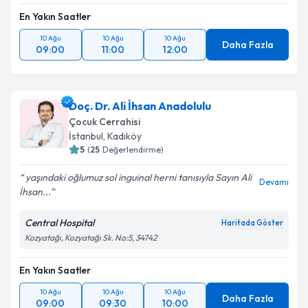
En Yakın Saatler
10 Ağu
10 Ağu
10 Ağu
Daha Fazla
09:00
11:00
12:00
Doç. Dr. Ali İhsan Anadolulu
Çocuk Cerrahisi
İstanbul
,
Kadıköy
5
(
25
Değerlendirme)
yaşındaki oğlumuz sol inguinal herni tanısıyla Sayın Ali
Devamı
İhsan...
Central Hospital
Haritada Göster
Kozyatağı, Kozyatağı Sk. No:5, 34742
En Yakın Saatler
10 Ağu
10 Ağu
10 Ağu
Daha Fazla
09:00
09:30
10:00