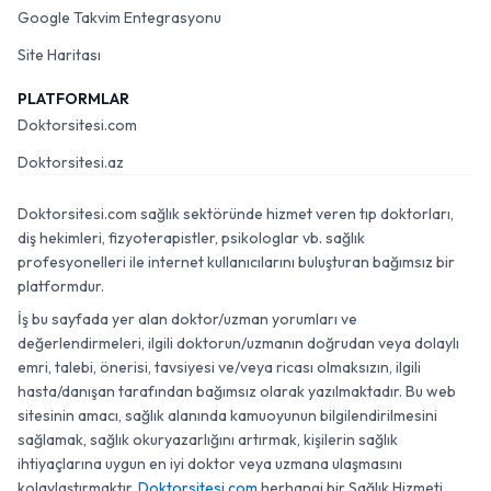
Google Takvim Entegrasyonu
Site Haritası
PLATFORMLAR
Doktorsitesi.com
Doktorsitesi.az
Doktorsitesi.com sağlık sektöründe hizmet veren tıp doktorları,
diş hekimleri, fizyoterapistler, psikologlar vb. sağlık
profesyonelleri ile internet kullanıcılarını buluşturan bağımsız bir
platformdur.
İş bu sayfada yer alan doktor/uzman yorumları ve
değerlendirmeleri, ilgili doktorun/uzmanın doğrudan veya dolaylı
emri, talebi, önerisi, tavsiyesi ve/veya ricası olmaksızın, ilgili
hasta/danışan tarafından bağımsız olarak yazılmaktadır. Bu web
sitesinin amacı, sağlık alanında kamuoyunun bilgilendirilmesini
sağlamak, sağlık okuryazarlığını artırmak, kişilerin sağlık
ihtiyaçlarına uygun en iyi doktor veya uzmana ulaşmasını
kolaylaştırmaktır.
Doktorsitesi.com
herhangi bir Sağlık Hizmeti