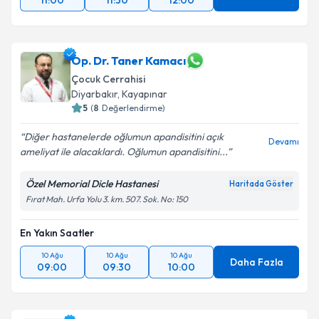
11:00
11:30
12:00
Op. Dr. Taner Kamacı
Çocuk Cerrahisi
Diyarbakır
,
Kayapınar
5
(
8
Değerlendirme)
Diğer hastanelerde oğlumun apandisitini açık
Devamı
ameliyat ile alacaklardı. Oğlumun apandisitini...
Özel Memorial Dicle Hastanesi
Haritada Göster
Fırat Mah. Urfa Yolu 3. km. 507. Sok. No: 150
En Yakın Saatler
10 Ağu
10 Ağu
10 Ağu
Daha Fazla
09:00
09:30
10:00