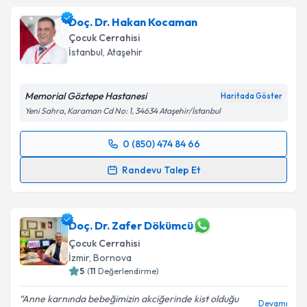
Doç. Dr. Hakan Kocaman
Çocuk Cerrahisi
İstanbul
,
Ataşehir
Memorial Göztepe Hastanesi
Haritada Göster
Yeni Sahra, Karaman Cd No: 1, 34634 Ataşehir/İstanbul
0 (850) 474 84 66
Randevu Takvimi Talebi
Randevu Talep Et
Doç. Dr. Hakan Kocaman
için randevu takvimi talebi
oluşturun. Size bu uzmandan randevu almanız için bir
takvim hazırlandığında e-posta ile bilgilendireceğiz.
Doç. Dr. Zafer Dökümcü
Çocuk Cerrahisi
E-posta Adresiniz
İzmir
,
Bornova
5
(
11
Değerlendirme)
Anne karnında bebeğimizin akciğerinde kist olduğu
Devamı