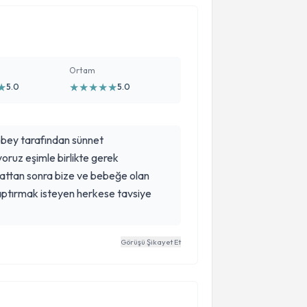
Ortam
★
★
★
★
★
★
5.0
5.0
bey tarafından sünnet
oruz eşimle birlikte gerek
attan sonra bize ve bebeğe olan
ptırmak isteyen herkese tavsiye
Görüşü Şikayet Et