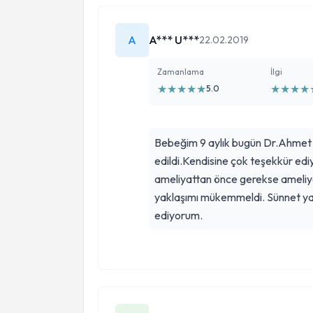
A
A*** U***
22.02.2019
Zamanlama
İlgi
★
★
★
★
★
★
★
★
★
5.0
Bebeğim 9 aylık bugün Dr.Ahmet 
edildi.Kendisine çok teşekkür ediy
ameliyattan önce gerekse ameliy
yaklaşımı mükemmeldi. Sünnet ya
ediyorum.