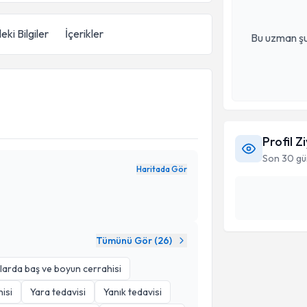
eki Bilgiler
İçerikler
Bu uzman şu
Profil Z
Son 30 gü
Haritada Gör
Tümünü Gör (
26
)
arda baş ve boyun cerrahisi
isi
Yara tedavisi
Yanık tedavisi