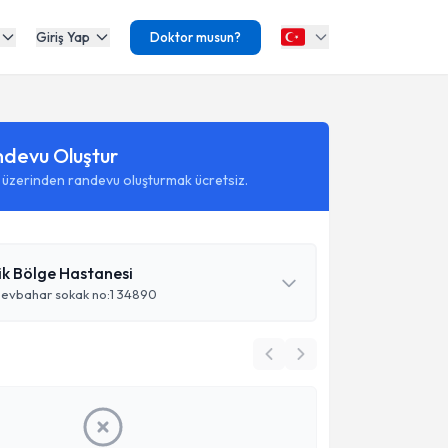
Giriş Yap
Doktor musun?
ndevu Oluştur
 üzerinden randevu oluşturmak ücretsiz.
ik Bölge Hastanesi
evbahar sokak no:1 34890