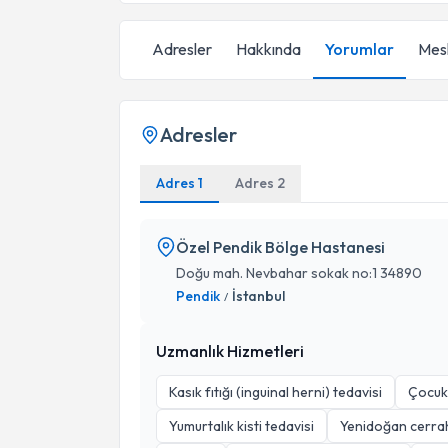
Adresler
Hakkında
Yorumlar
Mesl
Adresler
Adres 1
Adres 2
Özel Pendik Bölge Hastanesi
Doğu mah. Nevbahar sokak no:1 34890
Pendik
İstanbul
/
Uzmanlık Hizmetleri
Kasık fıtığı (inguinal herni) tedavisi
Çocukl
Yumurtalık kisti tedavisi
Yenidoğan cerrah