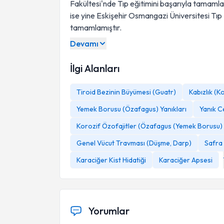
Fakültesi'nde Tıp eğitimini başarıyla tamamlay
ise yine Eskişehir Osmangazi Üniversitesi Tı
tamamlamıştır.
Devamı
İlgi Alanları
Tiroid Bezinin Büyümesi (Guatr)
Kabızlık (
Yemek Borusu (Özafagus) Yanıkları
Yanık C
Korozif Özofajitler (Özafagus (Yemek Borusu) 
Genel Vücut Travması (Düşme, Darp)
Safra 
Karaciğer Kist Hidatiği
Karaciğer Apsesi
Yorumlar