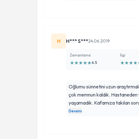
H
H*** S***
24.06.2019
Zamanlama
İlgi
★
★
★
★
★
★
★
★
★
4.5
Oğlumu sünnetini uzun araştırmal
çok memnun kaldık. Hastaneden yü
yaşamadık. Kafamıza takılan sor
gayet anlayışla karşıladı ve içimiz
Devamı
ediyoruz. İyi ki hala böyle işini 
çok teşekkür ediyorum. Gözünüz k