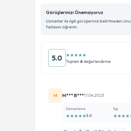
Görüşlerinizi Önemsiyoruz
Uzmanlar ile ilgili görüşlerinizi belirtmeden ön
fazlasını öğrenin.
★
★
★
★
★
5.0
Toplam
6
değerlendirme
M
M*** B***
17.04.2023
Zamanlama
İlgi
★
★
★
★
★
★
★
★
★
5.0