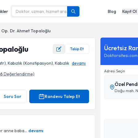
ikler
Blog
Kayıt Ol
Op. Dr. Ahmet Topaloğlu
Ücretsiz Ra
opaloğlu
Takip Et
Doktorsitesi.com
r), Kabızlık (Konstipasyon), Kabızlık
devamı
Adresi Seçin
6
Değerlendirme)
Özel Pend
Doğu mah. N
Soru Sor
Randevu Talep Et
er anne baba...
devamı