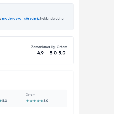
ce
moderasyon sürecimiz
hakkında daha
Zamanlama
İlgi
Ortam
4.9
5.0
5.0
Ortam
★
★
★
★
★
★
5.0
5.0