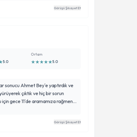
Görüşü Şikayet Et
Ortam
★
★
★
★
★
★
5.0
5.0
ar sonucu Ahmet Bey'e yaptırdık ve
rüyerek çıktık ve hiç bir sorun
u için gece 11'de aramamıza rağmen
i rahatlattı. kendisine çok teşekkür
severek yapan doktorlar var. Tekrardan
Görüşü Şikayet Et
apalı güvenebilirsiniz.