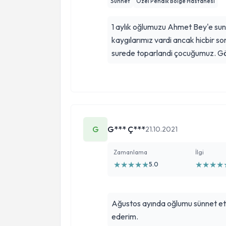
Sünnet
Özel Pendik Bölge Hastanesi
1 aylık oğlumuzu Ahmet Bey'e sunn
kaygılarımız vardi ancak hicbir sorun yaşamadı
surede toparlandi çocuğumuz. Gön
G
G*** Ç***
21.10.2021
Zamanlama
İlgi
★
★
★
★
★
★
★
★
★
5.0
Ağustos ayında oğlumu sünnet ett
ederim.