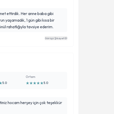
et ettirdik. Her anne baba gibi
k, 1 gün gibi kısa bir
ül rahatlığıyla tavsiye ederim.
Görüşü Şikayet Et
Ortam
★
★
★
★
★
★
5.0
5.0
iniz hocam herşey için çok teşekkür