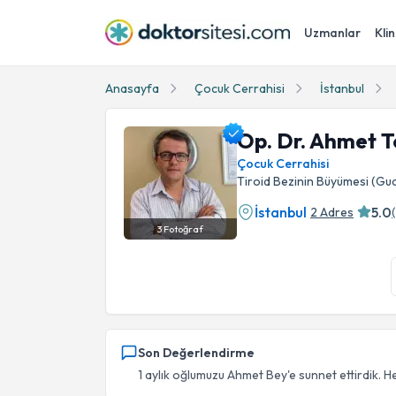
Uzmanlar
Klin
Anasayfa
Çocuk Cerrahisi
İstanbul
Op. Dr. Ahmet T
Çocuk Cerrahisi
Tiroid Bezinin Büyümesi (Guat
İstanbul
5.0
2 Adres
(
3
Fotoğraf
Op. Dr. Ahmet Topaloğlu Profil Fotoğrafı
Son Değerlendirme
1 aylık oğlumuzu Ahmet Bey'e sunnet ettirdik. H