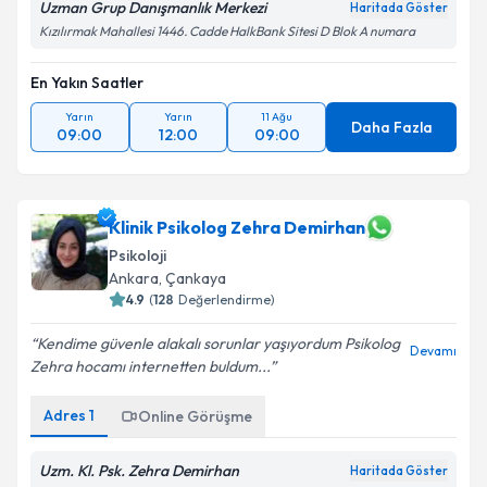
Uzman Grup Danışmanlık Merkezi
Haritada Göster
Kızılırmak Mahallesi 1446. Cadde HalkBank Sitesi D Blok A numara
En Yakın Saatler
Yarın
Yarın
11 Ağu
Daha Fazla
09:00
12:00
09:00
Klinik Psikolog Zehra Demirhan
Psikoloji
Ankara
, Çankaya
4.9
(
128
Değerlendirme)
Kendime güvenle alakalı sorunlar yaşıyordum Psikolog
Devamı
Zehra hocamı internetten buldum...
Adres
1
Online Görüşme
Uzm. Kl. Psk. Zehra Demirhan
Haritada Göster