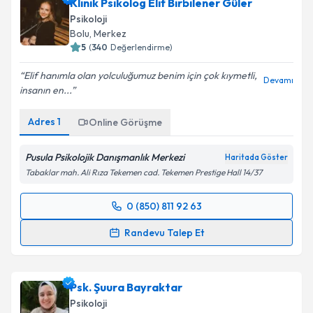
Klinik Psikolog Elif Birbilener Güler
Psikoloji
Bolu
, Merkez
5
(
340
Değerlendirme)
Elif hanımla olan yolculuğumuz benim için çok kıymetli,
Devamı
insanın en...
Adres
1
Online Görüşme
Pusula Psikolojik Danışmanlık Merkezi
Haritada Göster
Tabaklar mah. Ali Rıza Tekemen cad. Tekemen Prestige Hall 14/37
0 (850) 811 92 63
Randevu Takvimi Talebi
Randevu Talep Et
Klinik Psikolog Elif Birbilener Güler
için randevu
takvimi talebi oluşturun. Size bu uzmandan randevu
Psk. Şuura Bayraktar
almanız için bir takvim hazırlandığında e-posta ile
bilgilendireceğiz.
Psikoloji