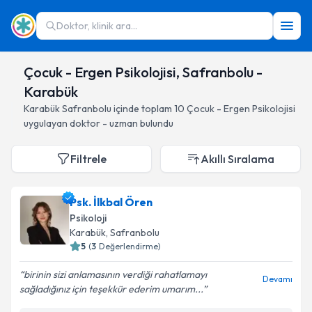
Doktor, klinik ara...
Çocuk - Ergen Psikolojisi, Safranbolu -
Karabük
Karabük
Safranbolu
içinde toplam
10
Çocuk - Ergen Psikolojisi
uygulayan doktor - uzman bulundu
Filtrele
Akıllı Sıralama
Psk. İlkbal Ören
Psikoloji
Karabük
, Safranbolu
5
(
3
Değerlendirme)
birinin sizi anlamasının verdiği rahatlamayı
Devamı
sağladığınız için teşekkür ederim umarım...