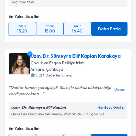
Söğütözü Mah.
En Yakın Saatler
Yarın
Yarın
Yarın
Daha Fazla
13:20
15:00
16:40
Uzm. Dr. Sümeyra Elif Kaplan Karakaya
Çocuk ve Ergen Psikiyatristi
Ankara
, Çankaya
5
(
27
Değerlendirme)
Doktor hanım çok ilgiliydi. Süreçle alakalı oldukça bilgi
Devamı
verdi gerçekten...
Uzm. Dr. Sümeyra Elif Kaplan
Haritada Göster
Deniz Life Plaza, Mustafa Kemal, 2139. Sk. No:15 D:9, 06510
En Yakın Saatler