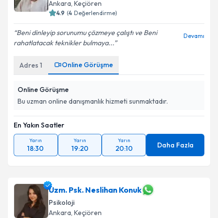
Ankara
, Keçiören
E-posta Adresiniz
4.9
(
4
Değerlendirme)
Beni dinleyip sorunumu çözmeye çalıştı ve Beni
Devamı
rahatlatacak teknikler bulmaya...
Kişisel verilerimin işlenmesine ilişkin
Aydınlatma
Online Görüşme
Adres
1
Metni
'ni okudum ve kişisel verilerimin belirtilen
kapsamda işlenmesini kabul ediyorum.
Online Görüşme
Bu uzman online danışmanlık hizmeti sunmaktadır.
Takvim Talebini Gönder
En Yakın Saatler
Yarın
Yarın
Yarın
Daha Fazla
18:30
19:20
20:10
Uzm. Psk. Neslihan Konuk
Psikoloji
Ankara
, Keçiören