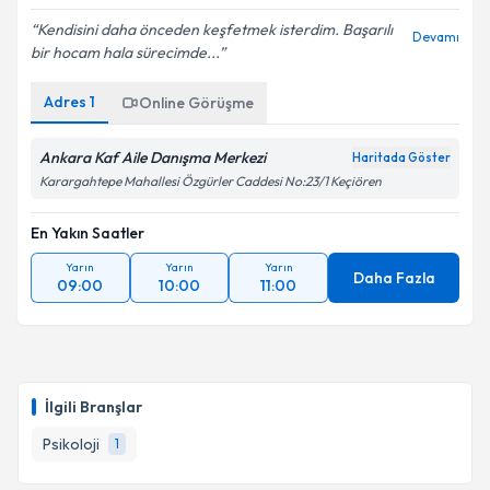
Kendisini daha önceden keşfetmek isterdim. Başarılı
Devamı
bir hocam hala sürecimde...
Adres
1
Online Görüşme
Ankara Kaf Aile Danışma Merkezi
Haritada Göster
Karargahtepe Mahallesi Özgürler Caddesi No:23/1 Keçiören
En Yakın Saatler
Yarın
Yarın
Yarın
Daha Fazla
09:00
10:00
11:00
İlgili Branşlar
Psikoloji
1