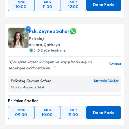
Yarın
Yarın
Yarın
Daha Fazla
10:00
11:00
12:00
Psk. Zeynep Sahar
Psikoloji
Ankara
, Çankaya
5
(
5
Değerlendirme)
Çok içine kapanık biriyim ve kaygı bozukluğum
Devamı
sebebiyle ciddi özgüven...
Psikolog Zeynep Sahar
Haritada Göster
Maidan Ankara C blok
En Yakın Saatler
Yarın
Yarın
Yarın
Daha Fazla
09:00
10:00
11:00