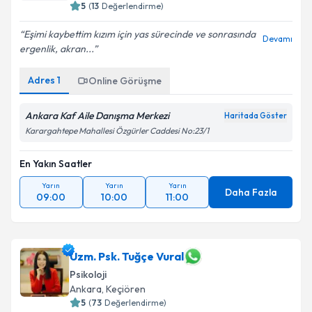
5
(
13
Değerlendirme)
Eşimi kaybettim kızım için yas sürecinde ve sonrasında
Devamı
ergenlik, akran...
Adres
1
Online Görüşme
Ankara Kaf Aile Danışma Merkezi
Haritada Göster
Karargahtepe Mahallesi Özgürler Caddesi No:23/1
En Yakın Saatler
Yarın
Yarın
Yarın
Daha Fazla
09:00
10:00
11:00
Uzm. Psk. Tuğçe Vural
Psikoloji
Ankara
, Keçiören
5
(
73
Değerlendirme)