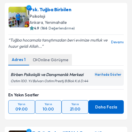
Psk. Tuğba Birbilen
Psikoloji
Ankara
, Yenimahalle
4.9
(
166
Değerlendirme)
Tuğba hocamızla tanıştımızdan beri evimize mutluk ve
Devamı
huzur geldi Allah...
Adres
1
Online Görüşme
Birben Psikolojik ve Danışmanlık Merkezi
Haritada Göster
Ostim 100. Yıl Bulvarı Ostim Prestij B Blok K:6 D:44
En Yakın Saatler
Yarın
Yarın
Yarın
Daha Fazla
09:00
10:00
21:00