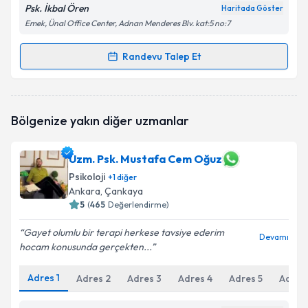
Psk. İkbal Ören
Haritada Göster
Emek, Ünal Office Center, Adnan Menderes Blv. kat:5 no:7
Randevu Talep Et
Randevu Takvimi Talebi
Psk. İlkbal Ören
için randevu takvimi talebi oluşturun.
Bölgenize yakın diğer uzmanlar
Size bu uzmandan randevu almanız için bir takvim
hazırlandığında e-posta ile bilgilendireceğiz.
Uzm. Psk. Mustafa Cem Oğuz
E-posta Adresiniz
Psikoloji
+
1
diğer
Ankara
, Çankaya
5
(
465
Değerlendirme)
Kişisel verilerimin işlenmesine ilişkin
Aydınlatma
Gayet olumlu bir terapi herkese tavsiye ederim
Devamı
Metni
'ni okudum ve kişisel verilerimin belirtilen
hocam konusunda gerçekten...
kapsamda işlenmesini kabul ediyorum.
Adres
1
Adres
2
Adres
3
Adres
4
Adres
5
Adres
Takvim Talebini Gönder