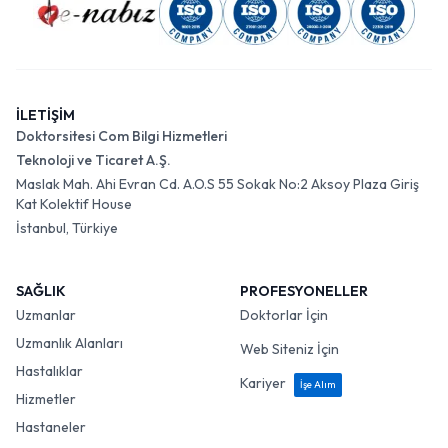
İLETİŞİM
Doktorsitesi Com Bilgi Hizmetleri
Teknoloji ve Ticaret A.Ş.
Maslak Mah. Ahi Evran Cd. A.O.S 55 Sokak No:2 Aksoy Plaza Giriş
Kat Kolektif House
İstanbul, Türkiye
SAĞLIK
PROFESYONELLER
Uzmanlar
Doktorlar İçin
Uzmanlık Alanları
Web Siteniz İçin
Hastalıklar
Kariyer
İşe Alım
Hizmetler
Hastaneler