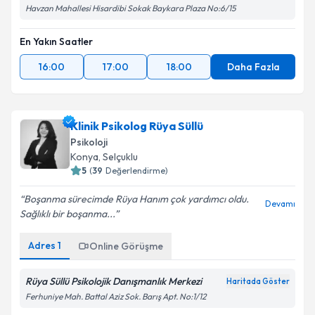
Havzan Mahallesi Hisardibi Sokak Baykara Plaza No:6/15
En Yakın Saatler
16:00
17:00
18:00
Daha Fazla
Klinik Psikolog Rüya Süllü
Psikoloji
Konya
, Selçuklu
5
(
39
Değerlendirme)
Boşanma sürecimde Rüya Hanım çok yardımcı oldu.
Devamı
Sağlıklı bir boşanma...
Adres
1
Online Görüşme
Rüya Süllü Psikolojik Danışmanlık Merkezi
Haritada Göster
Ferhuniye Mah. Battal Aziz Sok. Barış Apt. No:1/12