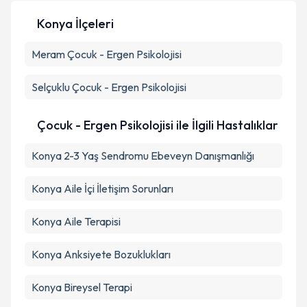
Konya İlçeleri
Kişisel verilerimin işlenmesine ilişkin
Aydınlatma
Meram
Metni
Çocuk - Ergen Psikolojisi
'ni okudum ve kişisel verilerimin belirtilen
kapsamda işlenmesini kabul ediyorum.
Selçuklu
Çocuk - Ergen Psikolojisi
Takvim Talebini Gönder
Çocuk - Ergen Psikolojisi ile İlgili Hastalıklar
Konya 2-3 Yaş Sendromu Ebeveyn Danışmanlığı
Konya Aile İçi İletişim Sorunları
Konya Aile Terapisi
Konya Anksiyete Bozuklukları
Konya Bireysel Terapi