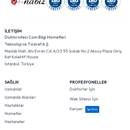
İLETİŞİM
Doktorsitesi Com Bilgi Hizmetleri
Teknoloji ve Ticaret A.Ş.
Maslak Mah. Ahi Evran Cd. A.O.S 55 Sokak No:2 Aksoy Plaza Giriş
Kat Kolektif House
İstanbul, Türkiye
SAĞLIK
PROFESYONELLER
Uzmanlar
Doktorlar İçin
Uzmanlık Alanları
Web Siteniz İçin
Hastalıklar
Kariyer
İşe Alım
Hizmetler
Hastaneler