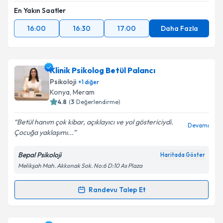
En Yakın Saatler
16:00
16:30
17:00
Daha Fazla
Klinik Psikolog Betül Palancı
Psikoloji
+
1
diğer
Konya
, Meram
4.8
(
3
Değerlendirme)
Betül hanım çok kibar, açıklayıcı ve yol göstericiydi.
Devamı
Çocuğa yaklaşımı...
Bepal Psikoloji
Haritada Göster
Melikşah Mah. Akkonak Sok. No:6 D:10 As Plaza
Randevu Talep Et
Randevu Takvimi Talebi