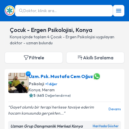
Doktor, klinik ara...
Çocuk - Ergen Psikolojisi, Konya
Konya
içinde toplam
4
Çocuk - Ergen Psikolojisi
uygulayan
doktor - uzman bulundu
Filtrele
Akıllı Sıralama
Uzm. Psk. Mustafa Cem Oğuz
Psikoloji
+
1
diğer
Konya
, Meram
5
(
465
Değerlendirme)
Gayet olumlu bir terapi herkese tavsiye ederim
Devamı
hocam konusunda gerçekten...
Uzman Grup Danışmanlık Merkezi Konya
Haritada Göster