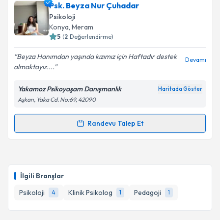
Klinik Psikolog Betül Palancı
için randevu takvimi
Psk. Beyza Nur Çuhadar
talebi oluşturun. Size bu uzmandan randevu almanız
Psikoloji
için bir takvim hazırlandığında e-posta ile
Konya
, Meram
bilgilendireceğiz.
5
(
2
Değerlendirme)
E-posta Adresiniz
Beyza Hanımdan yaşında kızımız için Haftadır destek
Devamı
almaktayız....
Yakamoz Psikoyaşam Danışmanlık
Haritada Göster
Aşkan, Yaka Cd. No:69, 42090
Kişisel verilerimin işlenmesine ilişkin
Aydınlatma
Metni
'ni okudum ve kişisel verilerimin belirtilen
kapsamda işlenmesini kabul ediyorum.
Randevu Talep Et
Randevu Takvimi Talebi
Takvim Talebini Gönder
Psk. Beyza Nur Çuhadar
için randevu takvimi talebi
oluşturun. Size bu uzmandan randevu almanız için bir
İlgili Branşlar
takvim hazırlandığında e-posta ile bilgilendireceğiz.
Psikoloji
Klinik Psikolog
Pedagoji
4
1
1
E-posta Adresiniz